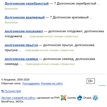
Долгоносик серебристый
— ? Долгоносик серебристый …
Википедия
Долгоносик крапивный
— ? Долгоносик крапивный …
Википедия
долгоносик-плодожил
— долгоносик плодожил, долгоносика
плодожила …
Орфографический словарь-справочник
долгоносик-прыгун
— долгоносик прыгун, долгоносика
прыгуна …
Орфографический словарь-справочник
долгоносик-семяед
— долгоносик семяед, долгоносика
семяеда …
Орфографический словарь-справочник
© Академик, 2000-2026
18+
Обратная связь:
Техподдержка
,
Реклама на сайте
👣 Путешествия
Экспорт словарей на сайты
, сделанные на PHP,
Joomla,
Drupal,
WordPress, MODx.