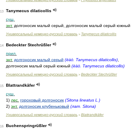
Универсальный немецко-русский словарь
Phyllobius argentatus
>
Tanymecus dilaticollis
13
сущ.
энт.
долгоносик малый серый, долгоносик малый серый южный
Универсальный немецко-русский словарь
Tanymecus dilaticollis
>
Bedeckter Stechrüßler
14
прил.
энт.
долгоносик малый серый
(ëàò. Tanymecus dilaticollis)
,
долгоносик малый серый южный
(ëàò. Tanymecus dilaticollis)
Универсальный немецко-русский словарь
Bedeckter Stechrüßler
>
Blattrandkäfer
15
сущ.
1)
лес.
гороховый долгоносик
(Sitona lineatus L.)
2)
энт.
долгоносик клубеньковый
(лат. Sitona)
Универсальный немецко-русский словарь
Blattrandkäfer
>
Buchenspringrüßler
16