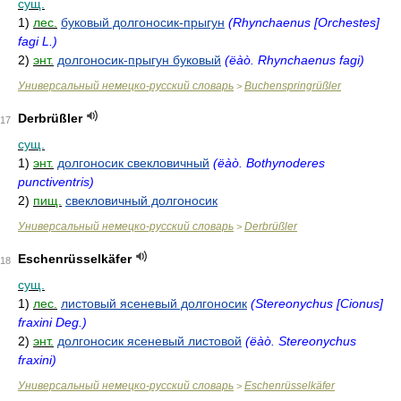
сущ.
1)
лес.
буковый долгоносик-прыгун
(Rhynchaenus [Orchestes]
fagi L.)
2)
энт.
долгоносик-прыгун буковый
(ëàò. Rhynchaenus fagi)
Универсальный немецко-русский словарь
Buchenspringrüßler
>
Derbrüßler
17
сущ.
1)
энт.
долгоносик свекловичный
(ëàò. Bothynoderes
punctiventris)
2)
пищ.
свекловичный долгоносик
Универсальный немецко-русский словарь
Derbrüßler
>
Eschenrüsselkäfer
18
сущ.
1)
лес.
листовый ясеневый долгоносик
(Stereonychus [Cionus]
fraxini Deg.)
2)
энт.
долгоносик ясеневый листовой
(ëàò. Stereonychus
fraxini)
Универсальный немецко-русский словарь
Eschenrüsselkäfer
>