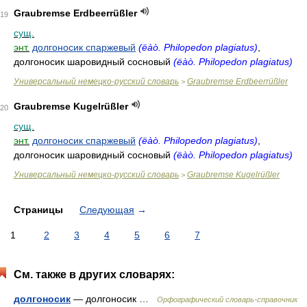
Graubremse Erdbeerrüßler
19
сущ.
энт.
долгоносик спаржевый
(ëàò. Philopedon plagiatus)
,
долгоносик шаровидный сосновый
(ëàò. Philopedon plagiatus)
Универсальный немецко-русский словарь
Graubremse Erdbeerrüßler
>
Graubremse Kugelrüßler
20
сущ.
энт.
долгоносик спаржевый
(ëàò. Philopedon plagiatus)
,
долгоносик шаровидный сосновый
(ëàò. Philopedon plagiatus)
Универсальный немецко-русский словарь
Graubremse Kugelrüßler
>
Страницы
Следующая
→
1
2
3
4
5
6
7
См. также в других словарях:
долгоносик
— долгоносик …
Орфографический словарь-справочник