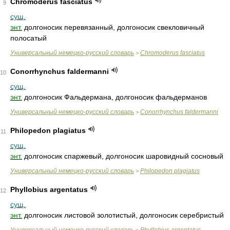
Chromoderus fasciatus
9
сущ.
энт.
долгоносик перевязанный, долгоносик свекловичный
полосатый
Универсальный немецко-русский словарь
Chromoderus fasciatus
>
Conorrhynchus faldermanni
10
сущ.
энт.
долгоносик Фальдермана, долгоносик фальдерманов
Универсальный немецко-русский словарь
Conorrhynchus faldermanni
>
Philopedon plagiatus
11
сущ.
энт.
долгоносик спаржевый, долгоносик шаровидный сосновый
Универсальный немецко-русский словарь
Philopedon plagiatus
>
Phyllobius argentatus
12
сущ.
энт.
долгоносик листовой золотистый, долгоносик серебристый