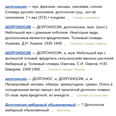
долгоносик
— жук, фрачник, скосарь, смолевка, слоник
Словарь русских синонимов. долгоносик сущ., кол во
синонимов: 7 • жук (372) • плодожи …
Словарь синонимов
ДОЛГОНОСИК
— ДОЛГОНОСИК, долгоносика, муж. (зоол.).
Небольшой жук с длинным хоботком. Некоторые виды
долгоносиков являются вредителями. Толковый словарь
Ушакова. Д.Н. Ушаков. 1935 1940 …
Толковый словарь Ушакова
ДОЛГОНОСИК
— ДОЛГОНОСИК, а, муж. Небольшой жук с
вытянутой головой, вредитель сельскохозяйственных растений.
Амбарный д. Толковый словарь Ожегова. С.И. Ожегов, Н.Ю.
Шведова. 1949 1992 …
Толковый словарь Ожегова
долгоносик
— ДОЛГОНОС, а, ДОЛГОНОСИК, а, м.
Прожорливый человек, обжора, чревоугодник; гурман. Опять в
холодильнике ветер свищет, всё проклятый долгонос пожрал.
От назв. жука вредителя; из анекдота …
Словарь русского арго
Долгоносик амбарный обыкновенный
— ? Долгоносик
амбарный обыкновенный …
Википедия