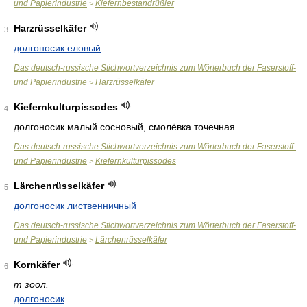
und Papierindustrie
Kiefernbestandrüßler
>
Harzrüsselkäfer
3
долгоносик еловый
Das deutsch-russische Stichwortverzeichnis zum Wörterbuch der Faserstoff-
und Papierindustrie
Harzrüsselkäfer
>
Kiefernkulturpissodes
4
долгоносик малый сосновый, смолёвка точечная
Das deutsch-russische Stichwortverzeichnis zum Wörterbuch der Faserstoff-
und Papierindustrie
Kiefernkulturpissodes
>
Lärchenrüsselkäfer
5
долгоносик лиственничный
Das deutsch-russische Stichwortverzeichnis zum Wörterbuch der Faserstoff-
und Papierindustrie
Lärchenrüsselkäfer
>
Kornkäfer
6
m зоол.
долгоносик