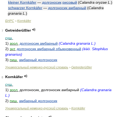
kleiner Kornkäfer
—
долгоносик
рисовый
(
Calandra oryzae L.
)
schwarzer Kornkäfer
—
долгоносик амбарный
(
Calandra
granaria L.
)
БНРС
Kornkäfer
>
Getreiderüßler
7
сущ.
1)
зоол.
долгоносик амбарный
(Calandra granaria L.)
2)
энт.
долгоносик амбарный обыкновенный
(ëàò. Sitophilus
granarius)
3)
пищ.
амбарный долгоносик
Универсальный немецко-русский словарь
Getreiderüßler
>
Kornkäfer
8
сущ.
1)
зоол.
долгоносик, долгоносик амбарный
(Calandra granaria
L.)
2)
пищ.
амбарный долгоносик
Универсальный немецко-русский словарь
Kornkäfer
>