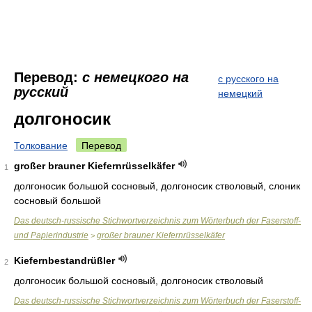
Перевод:
с немецкого на
с русского на
русский
немецкий
долгоносик
Толкование
Перевод
großer brauner Kiefernrüsselkäfer
1
долгоносик большой сосновый, долгоносик стволовый, слоник
сосновый большой
Das deutsch-russische Stichwortverzeichnis zum Wörterbuch der Faserstoff-
und Papierindustrie
großer brauner Kiefernrüsselkäfer
>
Kiefernbestandrüßler
2
долгоносик большой сосновый, долгоносик стволовый
Das deutsch-russische Stichwortverzeichnis zum Wörterbuch der Faserstoff-