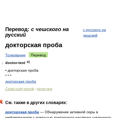
Перевод:
с чешского на
с русского на
русский
чешский
докторская проба
Толкование
Перевод
doctor-test
1
• докторская проба
* * *
докторская проба
České-ruský slovník
doctor-test
>
См. также в других словарях:
докторская проба
— Обнаружение активной серы в
нефтепродукте с помощью докторского раствора щелочного