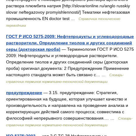
раствора плюмбита натрия [http://slovarionline.ru/anglo russkiy
slovar neftegazovoy promyishlennosti/] Тематики нефтегазовая
промышленность EN doctor test …
Справочник технического
переводчика
ГОСТ Р ИСО 5275-2009: Нефтепродукты и углеводородные
растворители. Определение тиолов и других соединений
серы (докторская проба)
— Терминология ГОСТ Р ИСО 5275
2009: Нефтепродукты и углеводородные растворители.
Определение тиолов и других соединений серы (докторская
проба) оригинал документа: 2 Предупреждение Применение
настоящего стандарта может быть связано с… …
Словарь-
справочник терминов нормативно-технической документации
предупреждение
— 3.15. предупреждение: Стратегия,
ориентированная на будущее, которая улучшает качество и
производительность и направлена на проведение анализа и
корректирующих действий самого процесса; совместима с
философией непрерывного совершенствования.… …
Словарь-
справочник терминов нормативно-технической документации