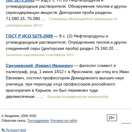
ISO 5275:2003
— изд.2 C TC 28 Нефтепродукты и
углеводородные растворители. Обнаружение тиолов и других
серасодержащих веществ. Докторская проба разделы
71.080.15, 75.080 …
Стандарты Международной организации по
стандартизации (ИСО)
ГОСТ Р ИСО 5275-2009
— 8 с. (2) Нефтепродукты и
углеводородные растворители. Определение тиолов и других
соединений серы (докторская проба) раздел 75.160.20 …
Указатель национальных стандартов 2013
Срезневский, Измаил Иванович
— филолог славист и
палеограф, род. 1 июня 1812 г. в Ярославле, где отец его Иван
Евсеевич, состоял профессором Демидовского высших наук
училища; при переходе отца профессором российского
красноречия в Харьков, он был перевезен туда
двухмесячным… …
Большая биографическая энциклопедия
© Академик, 2000-2026
18+
Обратная связь:
Техподдержка
,
Реклама на сайте
👣 Путешествия