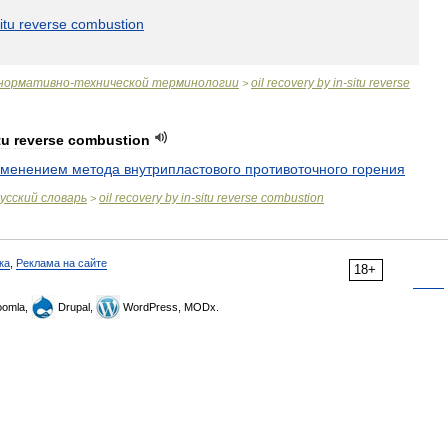
itu
reverse
combustion
нормативно
-
технической
терминологии
oil
recovery
by
in
-
situ
reverse
>
tu
reverse
combustion
именением
метода
внутрипластового
противоточного
горения
усский
словарь
oil
recovery
by
in
-
situ
reverse
combustion
>
ка
,
Реклама на сайте
18+
omla,
Drupal,
WordPress, MODx.