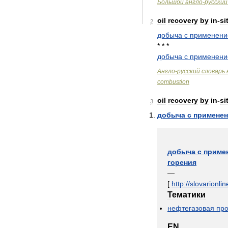
Большой
англо
-
русский
oil
recovery
by
in
-
si
2
добыча
с
применен
* * *
добыча
с
применен
Англо
-
русский
словарь
combustion
oil
recovery
by
in
-
si
3
добыча
с
примене
добыча
с
приме
горения
—
[
http:
//
slovarionlin
Тематики
нефтегазовая
пр
EN