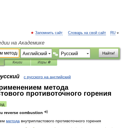
Запомнить сайт
Словарь на свой сайт
RU
едии на Академике
Найти!
Книги
Игры ⚽
русский
с русского на английский
применением метода
тового противоточного горения
од
tu
reverse
combustion
ием
метода
внутрипластового
противоточного
горения