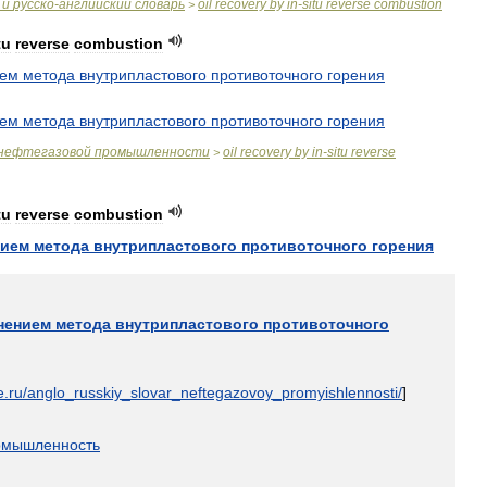
и
русско
-
английский
словарь
oil
recovery
by
in
-
situ
reverse
combustion
>
tu
reverse
combustion
ием
метода
внутрипластового
противоточного
горения
ием
метода
внутрипластового
противоточного
горения
нефтегазовой
промышленности
oil
recovery
by
in
-
situ
reverse
>
tu
reverse
combustion
нием
метода
внутрипластового
противоточного
горения
нением
метода
внутрипластового
противоточного
e
.
ru
/
anglo
_
russkiy
_
slovar
_
neftegazovoy
_
promyishlennosti
/
]
омышленность