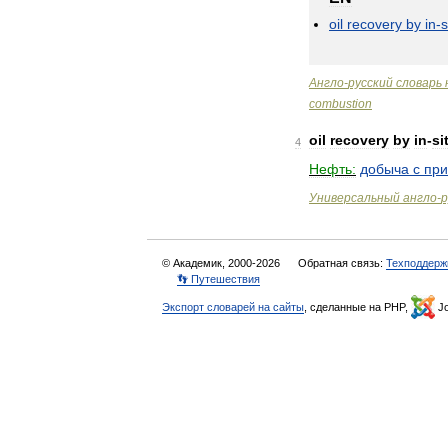
oil
recovery
by
in
-
s
Англо
-
русский
словарь
combustion
oil
recovery
by
in
-
si
4
Нефть:
добыча
с
пр
Универсальный
англо
-
р
© Академик, 2000-2026
Обратная связь:
Техподдерж
👣 Путешествия
Экспорт словарей на сайты
, сделанные на PHP,
Jo