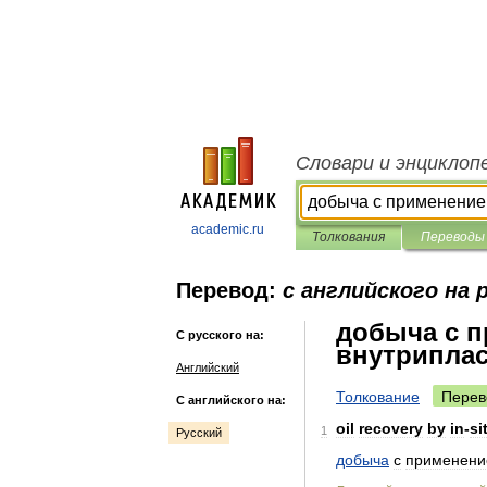
Словари и энциклоп
academic.ru
Толкования
Переводы
Перевод:
с английского на 
добыча с 
С русского на:
внутриплас
Английский
Толкование
Перев
С английского на:
oil
recovery
by
in
-
si
1
Русский
добыча
с
применен