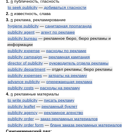
1.
n
публичность, гласность
to seek publicity
—
добиваться гласности
2.
n
известность, слава
3.
n
реклама, рекламирование
hygiene publicity
—
санитарная пропаганда
publicity agent
—
агент по рекламе
publicity bureau
— рекламное бюро, бюро рекламы и
информации
publicity expense
—
расходы по рекламе
publicity campaign
—
рекламная кампания
director of publicity
—
руководитель отдела рекламы
publicity department
— отдел рекламы; бюро рекламы
publicity expenses
—
затраты на рекламу
advance publicity
—
опережающая реклама
publicity costs
—
расходы на рекламу
4.
n
рекламные материалы
to write publicity
—
писать рекламу
publicity leaflet
—
рекламный буклет
publicity agency
—
рекламное агенство
publicity order
—
заказ рекламных материалов
publicity order form
—
бланк заказа рекламных материалов
Синонимический ряд: