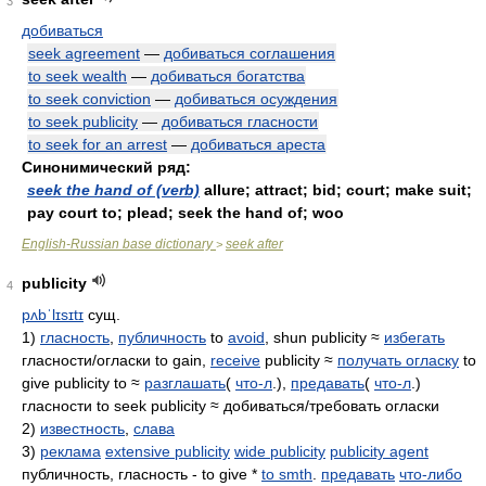
3
добиваться
seek agreement
—
добиваться соглашения
to seek wealth
—
добиваться богатства
to seek conviction
—
добиваться осуждения
to seek publicity
—
добиваться гласности
to seek for an arrest
—
добиваться ареста
Синонимический ряд:
seek the hand of (verb)
allure; attract; bid; court; make suit;
pay court to; plead; seek the hand of; woo
English-Russian base dictionary
seek after
>
publicity
4
pʌbˈlɪsɪtɪ
сущ.
1)
гласность
,
публичность
to
avoid
, shun publicity ≈
избегать
гласности/огласки to gain,
receive
publicity ≈
получать огласку
to
give publicity to ≈
разглашать
(
что-л
.),
предавать
(
что-л
.)
гласности to seek publicity ≈ добиваться/требовать огласки
2)
известность
,
слава
3)
реклама
extensive publicity
wide publicity
publicity agent
публичность, гласность - to give *
to smth
.
предавать
что-либо