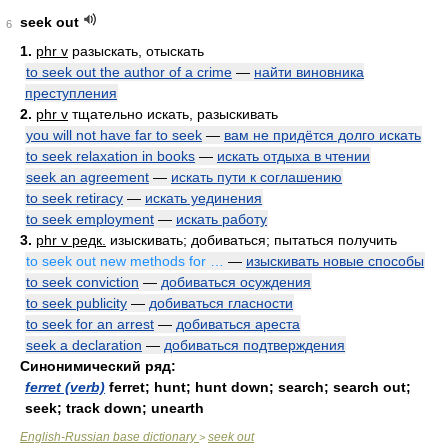
seek out
6
1.
phr v
разыскать, отыскать
to seek out the author of a crime
—
найти виновника
преступления
2.
phr v
тщательно искать, разыскивать
you will not have far to seek
—
вам не придётся долго искать
to seek relaxation in books
—
искать отдыха в чтении
seek an agreement
—
искать пути к соглашению
to seek retiracy
—
искать уединения
to seek employment
—
искать работу
3.
phr v редк.
изыскивать; добиваться; пытаться получить
to seek out new methods for …
—
изыскивать новые способы
to seek conviction
—
добиваться осуждения
to seek publicity
—
добиваться гласности
to seek for an arrest
—
добиваться ареста
seek a declaration
—
добиваться подтверждения
Синонимический ряд:
ferret (verb)
ferret; hunt; hunt down; search; search out;
seek; track down; unearth
English-Russian base dictionary
seek out
>