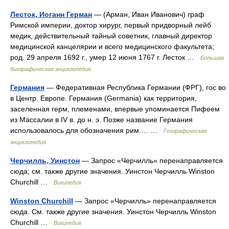
Лесток, Иоганн Герман
— (Арман, Иван Иванович) граф
Римской империи, доктор хирург, первый придворный лейб
медик, действительный тайный советник, главный директор
медицинской канцелярии и всего медицинского факультета;
род. 29 апреля 1692 г., умер 12 июня 1767 г. Лесток …
Большая
биографическая энциклопедия
Германия
— Федеративная Республика Германии (ФРГ), гос во
в Центр. Европе. Германия (Germania) как территория,
заселенная герм, племенами, впервые упоминается Пифеем
из Массалии в IV в. до н. э. Позже название Германия
использовалось для обозначения рим.… …
Географическая
энциклопедия
Черчилль, Уинстон
— Запрос «Черчилль» перенаправляется
сюда; см. также другие значения. Уинстон Черчилль Winston
Churchill …
Википедия
Winston Churchill
— Запрос «Черчилль» перенаправляется
сюда. Cм. также другие значения. Уинстон Черчилль Winston
Churchill …
Википедия