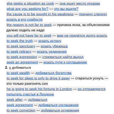
she seeks a situation as cook
—
она ищет место кухарки
what are you seeking for?
—
что вы ищете?
the cause is to be sought in his weakness
—
причину следует
искать в его слабости
the reason is not far to seek
— причина ясна, за объяснением
далеко ходить не надо
you will not have far to seek
—
вам не придётся долго искать
to seek the truth
—
искать истину
to seek sanctuary
—
искать убежища
to seek retiracy
—
искать уединения
to seek expression
—
стремиться найти выход
seek an agreement
—
искать пути к соглашению
2.
v
добиваться
to seek wealth
—
добиваться богатства
to seek for sleep is only to drive it away
— стараться уснуть —
это только разгонять сон
he is going to seek his fortune in London
—
он отправляется
попытать счастья в Лондоне
seek after
—
добиваться
seek agreement
—
добиваться соглашения
to seek conviction
—
добиваться осуждения