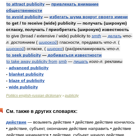
to attract publicity
—
привлекать внимание
общественности
to avoid publicity
—
избегать шума вокруг своего имени
to get / to receive (wide) publicity — получать (широкую)
огласку, получать / приобретать (широкую) известность
to give (broad / extensive / wide) publicity to
smth
—
делать
что-
л.
достоянием
(
широкой
)
гласности, предавать
что-л.
(
широкой
)
огласке,
(
широко
)
(раз)рекламировать
что-л.
to seek publicity
—
добиваться известности
to take away publicity from
smb
—
лишать
кого-л.
рекламы
-
advanced publicity
-
blanket publicity
-
blaze of publicity
-
wide publicity
Politics english-russian dictionary
publicity
>
См. также в других словарях:
действие
— возыметь действие • действие действие кончилось
• действие, субъект, окончание действие направить • действие
действие начинается • действие, субъект, начало действие