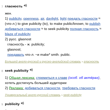
гласность
7
жен.
1)
publicity
,
openness
,
air
,
daylight
,
light
предать гласности
≈
(что-л.) to give publicity (to), to make public/known, to
publish
добиваться гласности
≈ to seek publicity
полная гласность
≈
blaze of publicity
2) русс. glasnost
гласност|ь - ж. publicity;
glasnost;
предавать
что-л. ~и make* smth. public.
Большой англо-русский и русско-английский словарь
гласность
>
seek publicity
8
1)
Общая лексика:
стремиться к славе
(особ. об актёрах)
,
хотеть достигнуть большей аудитории
2)
Реклама:
добиваться гласности
,
требовать гласности
Универсальный англо-русский словарь
seek publicity
>
publicity
9