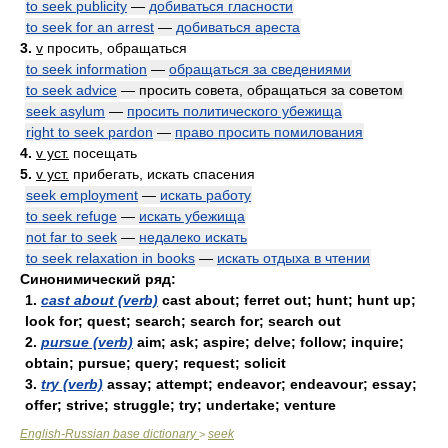
to seek publicity
—
добиваться гласности
to seek for an arrest
—
добиваться ареста
3.
v
просить, обращаться
to seek information
—
обращаться за сведениями
to seek advice
— просить совета, обращаться за советом
seek asylum
—
просить политического убежища
right to seek pardon
—
право просить помилования
4.
v уст.
посещать
5.
v уст.
прибегать, искать спасения
seek employment
—
искать работу
to seek refuge
—
искать убежища
not far to seek
—
недалеко искать
to seek relaxation in books
—
искать отдыха в чтении
Синонимический ряд:
1.
cast about (verb)
cast about; ferret out; hunt; hunt up;
look for; quest; search; search for; search out
2.
pursue (verb)
aim; ask; aspire; delve; follow; inquire;
obtain; pursue; query; request; solicit
3.
try (verb)
assay; attempt; endeavor; endeavour; essay;
offer; strive; struggle; try; undertake; venture
English-Russian base dictionary
seek
>