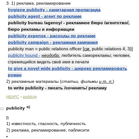
3. 1) реклама, рекламирование
hygiene publicity - санитарная пропаганда
publicity agent - агент по рекламе
publicity bureau /agency/ - рекламное бюро /агентство/,
бюро рекламы и информации
publicity expense - расходы по рекламе
publicity campaign - рекламная кампания
publicity man = public relations officer [
см.
public relations 4, 3)]
publicity hound -
неодобр.
любитель саморекламы; человек,
стремящийся видеть своё имя в печати
to give a novel wide publicity - широко рекламировать
роман
2) рекламные материалы (
статьи, фильмы
и т. п.
)
to write publicity - писать /сочинять/ рекламу
НБАРС
publicity
>
publicity
12
n
1)
известность, гласность, публичность
2)
реклама, рекламирование; паблисити
•