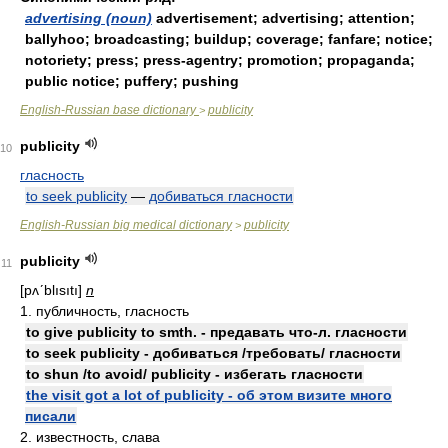
advertising (noun)
advertisement; advertising; attention;
ballyhoo; broadcasting; buildup; coverage; fanfare; notice;
notoriety; press; press-agentry; promotion; propaganda;
public notice; puffery; pushing
English-Russian base dictionary
publicity
>
publicity
10
гласность
to seek publicity
—
добиваться гласности
English-Russian big medical dictionary
publicity
>
publicity
11
[pʌʹblısıtı]
n
1. публичность, гласность
to give publicity to smth. - предавать что-л. гласности
to seek publicity - добиваться /требовать/ гласности
to shun /to avoid/ publicity - избегать гласности
the visit got a lot of publicity - об этом визите много
писали
2. известность, слава