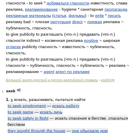
гласности - to seek *
добиваться гласности
известность, слава
реклама,
рекламирование
- hygiene * санитарная
пропаганда
рекламные материалы
(
статьи
,
фильмы
) - to
write
*
писать
рекламу bad ~ плохая
репутация
direct
~
прямая
реклама ~
публичность, гласность;
to give publicity to разглашать (что-л.) предавать (что-л.)
гласности indirect ~ косвенная реклама
positive
~ широкая
огласка
publicity гласность ~ известность ~ публичность,
гласность;
to give publicity to разглашать (что-л.) предавать (что-л.)
гласности ~ публичность, гласность ~ публичность ~ реклама ~
рекламирование ~
agent
агент по рекламе
Большой англо-русский и русско-английский словарь
publicity
>
seek
5
1.
v
искать, разыскивать; пытаться найти
to seek employment
—
искать работу
to seek game
—
искать дичь
to seek safety in flight
— искать спасения в бегстве, спасаться
бегством
they sought through the house
—
они обыскали дом