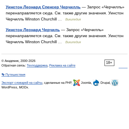
Уинстон Леонард Спенсер Черчилль
— Запрос «Черчилль»
перенаправляется сюда. Cм. также другие значения. Уинстон
Черчилль Winston Churchill …
Википедия
Уинстон Леонард Черчиль
— Запрос «Черчилль»
перенаправляется сюда. Cм. также другие значения. Уинстон
Черчилль Winston Churchill …
Википедия
© Академик, 2000-2026
18+
Обратная связь:
Техподдержка
,
Реклама на сайте
👣 Путешествия
Экспорт словарей на сайты
, сделанные на PHP,
Joomla,
Drupal,
WordPress, MODx.