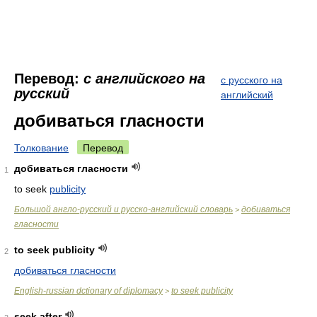
Перевод:
с английского на
с русского на
русский
английский
добиваться гласности
Толкование
Перевод
добиваться гласности
1
to seek
publicity
Большой англо-русский и русско-английский словарь
добиваться
>
гласности
to seek publicity
2
добиваться гласности
English-russian dctionary of diplomacy
to seek publicity
>
seek after