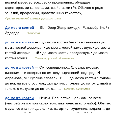
полной мере, во всех своих проявлениях обладает
характерными качествами, свойствами (Р). Обычно о роде
занятий, профессии, нравственных качествах,… …
Фразеологический словарь русского языка
До мозга костей
— Skin Deep Жанр комедия Режиссёр Блэйк
Эдвардс …
Википедия
до мозга костей
— • до мозга костей безнравственный • до
мозга костей демократ • до мозга костей замерзнуть • до мозга
костей испорченный • до мозга костей продрогнуть • до мозга
костей эгоист …
Словарь русской идиоматики
до мозга костей
— См. совершенно... Словарь русских
синонимов и сходных по смыслу выражений. под. ред. Н.
Абрамова, М.: Русские словари, 1999. до мозга костей с головы
до ног, на все сто, с макушки до пят, с головы до пяток, душой и
телом, с макушки до пяток, с… …
Словарь синонимов
до мозга костей
— Неизм. Полностью, целиком, во всем
(употребляется при характеристике качеств кого либо). Обычно
с сущ. со знач. лица в ф. им. п.: артист, художник, педагог… до