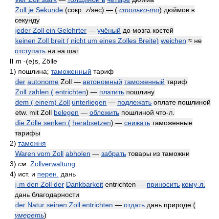
Zoll je
Sekunde
(сокр.
z/sec) —
(
столько-то
)
дюймов в
секунду
jeder Zoll ein Gelehrter
—
учёный
до мозга костей
keinen Zoll breit ( nicht um eines Zolles Breite)
weichen
≈ не
отступать
ни на шаг
II
m
-(e)s, Zölle
1)
пошлина;
таможенный
тариф
der
autonome
Zoll —
автономный
таможенный
тариф
Zoll zahlen (
entrichten
) —
платить
пошлину
dem ( einem) Zoll
unterliegen
—
подлежать
оплате пошлиной
etw. mit Zoll
belegen
—
обложить
пошлиной что-л.
die Zölle senken (
herabsetzen
) —
снижать
таможенные
тарифы
2)
таможня
Waren vom Zoll
abholen
—
забрать
товары из таможни
3)
см.
Zollverwaltung
4)
ист. и
перен.
дань
j-m den Zoll der
Dankbarkeit
entrichten —
приносить
кому-л.
дань благодарности
der Natur seinen Zoll entrichten
—
отдать
дань природе
(
умереть
)