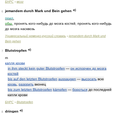
БНРС
мозг
>
jemandem durch Mark und Bein gehen
6
прил.
общ.
пронять кого-нибудь до мозга костей, пронять кого-нибудь
до мозга насквозь
Универсальный немецко-русский словарь
jemandem durch Mark und
>
Bein gehen
Blutstropfen
7
m
капля крови
in ihm steckt kein guter Blutstropfen
—
он испорчен до мозга
костей
bis auf den letzten Blutstropfen
aussaugen
—
высосать
всю
кровь
,
разорить
вконец
bis zum letzten Blutstropfen
kämpfen
—
бороться
до последней
капли крови
БНРС
Blutstropfen
>
dringen
8