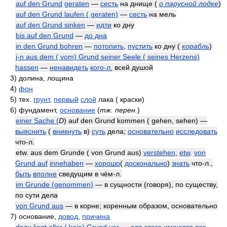
auf den Grund
geraten
—
сесть
на днище
(
о парусной лодке
)
auf den Grund laufen ( geraten)
—
сесть
на мель
auf den Grund sinken
—
идти
ко дну
bis auf den Grund
—
до дна
in den Grund bohren
—
потопить
,
пустить
ко дну
(
корабль
)
j-n aus dem ( vom) Grund seiner Seele ( seines Herzens)
hassen
—
ненавидеть
кого-л.
всей душой
3)
долина, лощина
4)
фон
5)
тех.
грунт
,
первый
слой
лака ( краски)
6)
фундамент,
основание
(
тж. перен.
)
einer Sache (
D
) auf den Grund kommen ( gehen, sehen) —
выяснить
(
вникнуть
в)
суть
дела;
основательно
исследовать
что-л.
etw. aus dem Grunde ( von Grund aus)
verstehen
,
etw
.
von
Grund auf
innehaben
—
хорошо
(
досконально
)
знать
что-л.,
быть
вполне
сведущим в чём-л.
im Grunde (genommen)
— в сущности (говоря), по существу,
по сути дела
von Grund aus
— в корне; коренным образом, основательно
7)
основание,
довод
,
причина