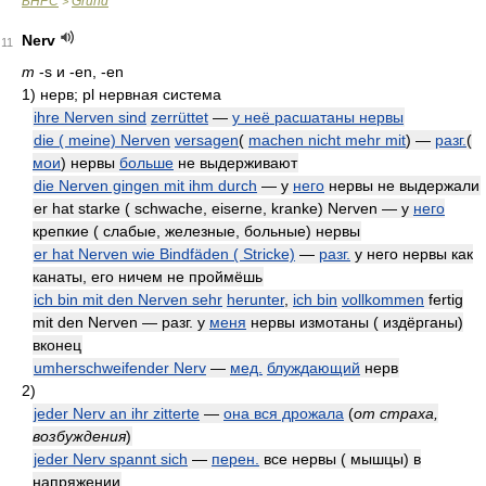
БНРС
Grund
>
Nerv
11
m
-s и -en, -en
1)
нерв; pl нервная система
ihre Nerven sind
zerrüttet
—
у неё расшатаны нервы
die ( meine) Nerven
versagen
(
machen nicht mehr mit
) —
разг.
(
мои
) нервы
больше
не выдерживают
die Nerven gingen mit ihm durch
— у
него
нервы не выдержали
er hat starke ( schwache, eiserne, kranke) Nerven — у
него
крепкие ( слабые, железные, больные) нервы
er hat Nerven wie Bindfäden ( Stricke)
—
разг.
у него нервы как
канаты, его ничем не проймёшь
ich bin mit den Nerven sehr
herunter
,
ich bin
vollkommen
fertig
mit den Nerven — разг. у
меня
нервы измотаны ( издёрганы)
вконец
umherschweifender Nerv
—
мед.
блуждающий
нерв
2)
jeder Nerv an ihr zitterte
—
она вся дрожала
(
от страха,
возбуждения
)
jeder Nerv spannt sich
—
перен.
все нервы ( мышцы) в
напряжении