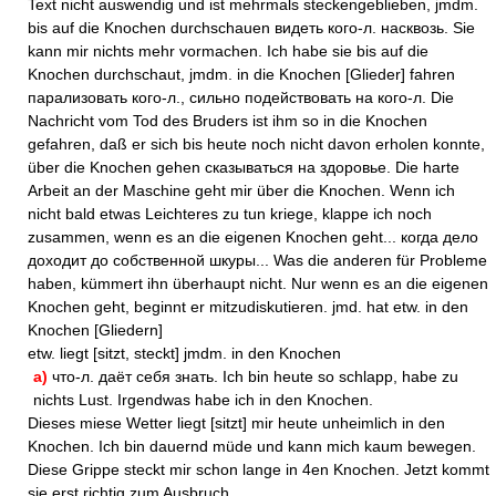
Text nicht auswendig und ist mehrmals steckengeblieben, jmdm.
bis auf die Knochen durchschauen видеть кого-л. насквозь. Sie
kann mir nichts mehr vormachen. Ich habe sie bis auf die
Knochen durchschaut, jmdm. in die Knochen [Glieder] fahren
парализовать кого-л., сильно подействовать на кого-л. Die
Nachricht vom Tod des Bruders ist ihm so in die Knochen
gefahren, daß er sich bis heute noch nicht davon erholen konnte,
über die Knochen gehen сказываться на здоровье. Die harte
Arbeit an der Maschine geht mir über die Knochen. Wenn ich
nicht bald etwas Leichteres zu tun kriege, klappe ich noch
zusammen, wenn es an die eigenen Knochen geht... когда дело
доходит до собственной шкуры... Was die anderen für Probleme
haben, kümmert ihn überhaupt nicht. Nur wenn es an die eigenen
Knochen geht, beginnt er mitzudiskutieren. jmd. hat etw. in den
Knochen [Gliedern]
etw. liegt [sitzt, steckt] jmdm. in den Knochen
а)
что-л. даёт себя знать. Ich bin heute so schlapp, habe zu
nichts Lust. Irgendwas habe ich in den Knochen.
Dieses miese Wetter liegt [sitzt] mir heute unheimlich in den
Knochen. Ich bin dauernd müde und kann mich kaum bewegen.
Diese Grippe steckt mir schon lange in 4en Knochen. Jetzt kommt
sie erst richtig zum Ausbruch,