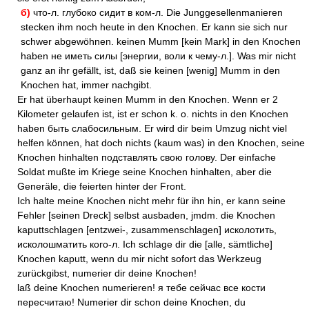
б)
что-л. глубоко сидит в ком-л. Die Junggesellenmanieren
stecken ihm noch heute in den Knochen. Er kann sie sich nur
schwer abgewöhnen. keinen Mumm [kein Mark] in den Knochen
haben не иметь силы [энергии, воли к чему-л.]. Was mir nicht
ganz an ihr gefällt, ist, daß sie keinen [wenig] Mumm in den
Knochen hat, immer nachgibt.
Er hat überhaupt keinen Mumm in den Knochen. Wenn er 2
Kilometer gelaufen ist, ist er schon k. o. nichts in den Knochen
haben быть слабосильным. Er wird dir beim Umzug nicht viel
helfen können, hat doch nichts (kaum was) in den Knochen, seine
Knochen hinhalten подставлять свою голову. Der einfache
Soldat mußte im Kriege seine Knochen hinhalten, aber die
Generäle, die feierten hinter der Front.
Ich halte meine Knochen nicht mehr für ihn hin, er kann seine
Fehler [seinen Dreck] selbst ausbaden, jmdm. die Knochen
kaputtschlagen [entzwei-, zusammenschlagen] исколотить,
исколошматить кого-л. Ich schlage dir die [alle, sämtliche]
Knochen kaputt, wenn du mir nicht sofort das Werkzeug
zurückgibst, numerier dir deine Knochen!
laß deine Knochen numerieren! я тебе сейчас все кости
пересчитаю! Numerier dir schon deine Knochen, du