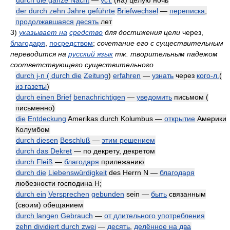
durch die ganze Nacht
—
уст.
(на) целую ночь
der durch zehn Jahre geführte
Briefwechsel
—
переписка
,
продолжавшаяся
десять
лет
3)
указывает на
средство
для достижения цели
через,
благодаря
,
посредством
;
сочетание его с существительным
переводится на
русский язык
тж. творительным падежом
соответствующего существительного
durch j-n ( durch die
Zeitung
)
erfahren
—
узнать
через
кого-л.
(
из газеты
)
durch einen Brief
benachrichtigen
—
уведомить
письмом (
письменно)
die
Entdeckung
Amerikas durch Kolumbus —
открытие
Америки
Колумбом
durch diesen
Beschluß
—
этим решением
durch das Dekret
— по декрету, декретом
durch Fleiß
—
благодаря
прилежанию
durch die
Liebenswürdigkeit
des Herrn N —
благодаря
любезности господина Н;
durch ein
Versprechen
gebunden
sein —
быть
связанным
(своим) обещанием
durch langen
Gebrauch
—
от длительного употребления
zehn dividiert durch zwei
—
десять
,
делённое на два