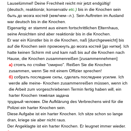
Lauselümmel! Deine Frechheit reicht mir jetzt endgültig!
(deutsch, reaktionär, konservativ
etc.)
bis in die Knochen sein
быть до мозга костей (кем/чем--л.). Sein Auftreten im Ausland
war deutsch bis in die Knochen.
Eigenartig: er stammt aus einem fortschrittlichen Elternhaus,
seine Ansichten sind aber reaktionär bis in die Knochen.
Er war ein Künstler bis in die Knochen, naß [durchgeweicht] bis
auf die Knochen sein промокнуть до мозга костей [до нитки]. Ich
hatte keinen Schirm mit und kam naß bis auf die Knochen nach
Hause, die Knochen zusammenreißen [zusammennehmen]
а)
стоять по стойке "смирно". Reißen Sie die Knochen
zusammen, wenn Sie mit einem Offizier sprechen!
б)
собрать последние силы, сделать последнее усилие. Ich
werde alle meine- Knochen zusammenreißen müssen, wenn ich
die Arbeit zum vorgeschriebenen Termin fertig haben will, ein
harter Knochen тяжёлая задача
трудный человек. Die Aufklärung des Verbrechens wird für die
Polizei ein harter Knochen sein.
Diese Aufgabe ist ein harter Knochen. Ich sitze schon so lange
dran, kriege sie aber nicht raus.
Der Angeklagte ist ein harter Knochen. Er leugnet immer wieder.