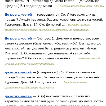
мозга костей. Я – литератор до мозга костей… (М. Салтыков
Щедрин.) Вы педагог до мозга …
Учебный фразеологический словарь
До мозга костей
— (совершенно). Ср. У кого захотѣли вы
правды? Лучшія изъ этихъ барынь испорчены до мозга костей.
Тургеневъ. Дымъ. 14. См. До ногтей …
Большой толково-
фразеологический словарь Михельсона (оригинальная орфография)
До мозга костей
— Экспрес. 1. Целиком и полностью, всем
своим существом (быть каким либо, кем либо). Вы педагог до
мозга костей, вы, должно быть, родились учителем (Чехов.
Учитель). 2. Основательно, досконально. А как он тебя
спрашивал? Я бы сказал, очень спокойно …
Фразеологический
словарь русского литературного языка
до мозга костей
— (совершенно) Ср. У кого захотели вы
правды? Лучшие из этих барынь испорчены до мозга костей.
Тургенев. Дым. 14. См. до ногтей …
Большой толково-
фразеологический словарь Михельсона
до мозга костей
— ▲ (в) высокой степени ↑ свойство,
характер личности первой руки. большой руки. до мозга костей.