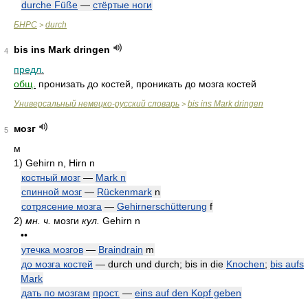
durche Füße
—
стёртые ноги
БНРС
durch
>
bis ins Mark dringen
4
предл.
общ.
пронизать до костей, проникать до мозга костей
Универсальный немецко-русский словарь
bis ins Mark dringen
>
мозг
5
м
1)
Gehirn n, Hirn n
костный мозг
—
Mark n
спинной мозг
—
Rückenmark
n
сотрясение мозга
—
Gehirnerschütterung
f
2)
мн. ч.
мозги
кул.
Gehirn n
••
утечка мозгов
—
Braindrain
m
до мозга костей
— durch und durch; bis in die
Knochen
;
bis aufs
Mark
дать по мозгам
прост.
—
eins auf den Kopf geben