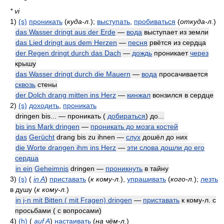
* vi
1)
(s)
проникать
(
куда-л.
)
;
выступать
,
пробиваться
(
откуда-л.
)
das Wasser dringt aus der Erde
—
вода
выступает из земли
das Lied dringt aus dem Herzen
—
песня
рвётся из сердца
der Regen dringt durch das Dach
—
дождь
проникает
через
крышу
das Wasser dringt durch die Mauern
—
вода
просачивается
сквозь
стены
der Dolch drang mitten ins Herz
—
кинжал
вонзился в сердце
2)
(s)
доходить
,
проникать
dringen bis... — проникать (
добираться
) до...
bis ins Mark dringen
—
проникать до мозга костей
das
Gerücht
drang bis zu ihnen —
слух
дошёл до них
die Worte drangen ihm ins Herz
—
эти слова дошли до его
сердца
in ein
Geheimnis
dringen —
проникнуть
в тайну
3)
(s)
(
in A
)
приставать
(
к кому-л.
)
,
упрашивать
(
кого-л.
)
;
лезть
в душу
(
к кому-л.
)
in j-n mit Bitten ( mit Fragen) dringen
—
приставать
к кому-л. с
просьбами ( с вопросами)
4)
(h)
(
auf A
)
настаивать
(
на чём-л.
)