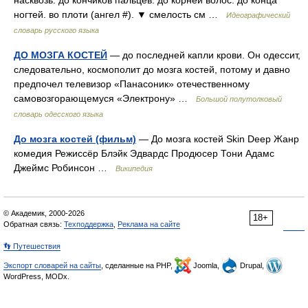
насквозь. до кончиков пальцев. до корней волос. до конца
ногтей. во плоти (ангел #). ▼ смелость см …
Идеографический
словарь русского языка
ДО МОЗГА КОСТЕЙ
— до последней капли крови. Он одессит,
следовательно, космополит до мозга костей, потому и давно
предпочел телевизор «Панасоник» отечественному
самовозгорающемуся «Электрону» …
Большой полутолковый
словарь одесского языка
До мозга костей (фильм)
— До мозга костей Skin Deep Жанр
комедия Режиссёр Блэйк Эдвардс Продюсер Тони Адамс
Джеймс Робинсон …
Википедия
© Академик, 2000-2026
18+
Обратная связь:
Техподдержка
,
Реклама на сайте
👣 Путешествия
Экспорт словарей на сайты
, сделанные на PHP,
Joomla,
Drupal,
WordPress, MODx.