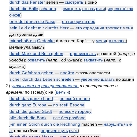
durch das
Fenster
sehen —
смотреть
в окно
durch die Brille
schauen
—
смотреть
сквозь
очки
(
через стёкла
очков
)
er redet durch die Nase
—
он говорит в нос
sein Leid geht mir durchs Herz
—
его страдания трогают
меня
до глубины души
mir schoß ein
Gedanke
durch den Kopf — у
меня
(
в голове
)
мелькнула мысль
durch Mark und Bein gehen
—
пронизывать
до костей
(
напр., о
холоде
)
;
охватить
(
напр., об ужасе
)
;
захватить
(
напр., о
музыке
)
durch Gefahren gehen
—
пройти
сквозь опасности
sicher durch das Leben
schreiten
—
уверенно
шагать
по жизни
2)
указывает на
распространение
в пространстве и
времени
по (всему); на (
целый
)
durch das ganze Land
—
по всей стране
durch ganz Europa
—
по всей Европе
durch die ganze Stadt
—
по всему городу
alle durch die Bank
—
все без разбора
j-m einen Strich durch die
Rechnung
machen —
нарушить
чьи-
л.
планы
(букв.
перечеркнуть
счёт
)