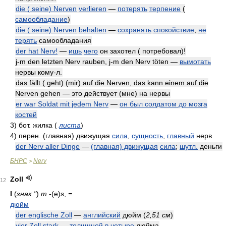
die ( seine) Nerven
verlieren
—
потерять
терпение
(
самообладание
)
die ( seine) Nerven
behalten
—
сохранять
спокойствие
,
не
терять
самообладания
der hat Nerv!
—
ишь
чего
он захотел ( потребовал)!
j-m den letzten Nerv rauben, j-m den Nerv töten —
вымотать
нервы кому-л.
das fällt ( geht) (mir) auf die Nerven, das kann einem auf die
Nerven gehen — это действует (мне) на нервы
er war Soldat mit jedem Nerv
—
он был солдатом до мозга
костей
3)
бот. жилка
(
листа
)
4)
перен. (главная) движущая
сила
,
сущность
,
главный
нерв
der Nerv aller Dinge
—
(главная) движущая
сила
;
шутл.
деньги
БНРС
Nerv
>
Zoll
12
I
(
знак "
)
m
-(e)s,
=
дюйм
der englische Zoll
—
английский
дюйм
(
2,51 см
)
vier Zoll stark
—
толщиной в
четыре
дюйма