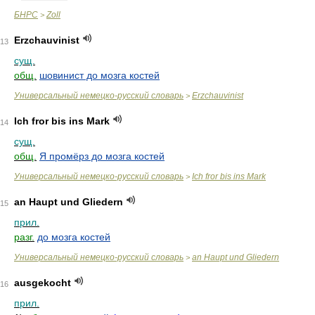
БНРС
Zoll
>
Erzchauvinist
13
сущ.
общ.
шовинист до мозга костей
Универсальный немецко-русский словарь
Erzchauvinist
>
Ich fror bis ins Mark
14
сущ.
общ.
Я промёрз до мозга костей
Универсальный немецко-русский словарь
Ich fror bis ins Mark
>
an Haupt und Gliedern
15
прил.
разг.
до мозга костей
Универсальный немецко-русский словарь
an Haupt und Gliedern
>
ausgekocht
16
прил.