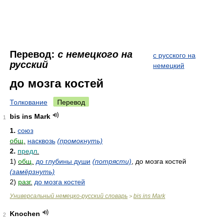
Перевод:
с немецкого на
с русского на
русский
немецкий
до мозга костей
Толкование
Перевод
bis ins Mark
1
1.
союз
общ.
насквозь
(промокнуть)
2.
предл.
1)
общ.
до глубины души
(потрясти)
, до мозга костей
(замёрзнуть)
2)
разг.
до мозга костей
Универсальный немецко-русский словарь
bis ins Mark
>
Knochen
2