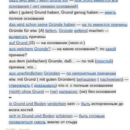
dazu liegt aller ( kein) Grund vor
—
для этого имеются все
основания ( нет никаких оснований)
allen ( guten) Grund haben, Grund genug haben —
иметь
полное основание
das wird schon seine Gründe haben
—
на то имеются причины
Gründe für etw. (
A
)
liefern
,
Gründe
geltend
machen —
выдвигать
причины
auf Grund (
G
) — на основании
(
чего-л.
)
aus welchem Grunde?
— на каком основании?; по
какой
причине?
aus dem (einfachen) Grunde, daß... — по той (
простой
)
причине, что...
aus unerfindlichen
Gründen
—
по непонятным причинам
etw. mit Grund ( mit guten Gründen)
behaupten
(
nachweisen
) —
утверждать
(
доказывать
) что-л. с полным основанием
(nicht) ohne Grund
—
(не)
напрасно
; (не) без основания
••
in Grund und Boden
verdorben
sein —
быть
испорченным до
мозга костей
sich in Grund und Boden
schämen
—
быть готовым
провалиться
сквозь
землю от стыда