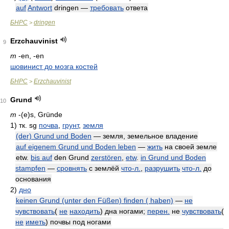
auf
Antwort
dringen —
требовать
ответа
БНРС
dringen
>
Erzchauvinist
9
m
-en, -en
шовинист до мозга костей
БНРС
Erzchauvinist
>
Grund
10
m
-(e)s, Gründe
1)
тк. sg
почва
,
грунт
,
земля
(der) Grund und Boden
— земля, земельное владение
auf eigenem Grund und Boden leben
—
жить
на своей земле
etw.
bis auf
den Grund
zerstören
,
etw
.
in Grund und Boden
stampfen
—
сровнять
с землёй
что-л.
,
разрушить
что-л.
до
основания
2)
дно
keinen Grund (unter den Füßen) finden ( haben)
—
не
чувствовать
(
не
находить
) дна ногами;
перен.
не
чувствовать
(
не
иметь
) почвы под ногами