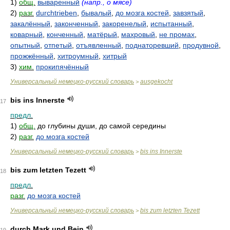
1)
общ.
вываренный
(напр., о мясе)
2)
разг.
durchtrieben
,
бывалый
,
до мозга костей
,
завзятый
,
закалённый
,
законченный
,
закоренелый
,
испытанный
,
коварный
,
конченный
,
матёрый
,
махровый
,
не промах
,
опытный
,
отпетый
,
отъявленный
,
поднаторевший
,
продувной
,
прожжённый
,
хитроумный
,
хитрый
3)
хим.
прокипячённый
Универсальный немецко-русский словарь
ausgekocht
>
bis ins Innerste
17
предл.
1)
общ.
до глубины души, до самой середины
2)
разг.
до мозга костей
Универсальный немецко-русский словарь
bis ins Innerste
>
bis zum letzten Tezett
18
предл.
разг.
до мозга костей
Универсальный немецко-русский словарь
bis zum letzten Tezett
>
durch Mark und Bein