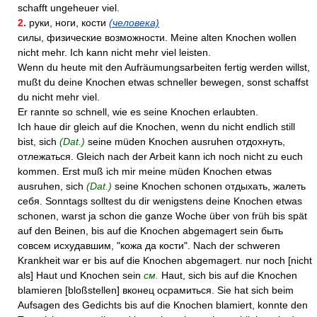
schafft ungeheuer viel.
2.
руки, ноги, кости
(человека)
силы, физические возможности. Meine alten Knochen wollen
nicht mehr. Ich kann nicht mehr viel leisten.
Wenn du heute mit den Aufräumungsarbeiten fertig werden willst,
mußt du deine Knochen etwas schneller bewegen, sonst schaffst
du nicht mehr viel.
Er rannte so schnell, wie es seine Knochen erlaubten.
Ich haue dir gleich auf die Knochen, wenn du nicht endlich still
bist, sich
(Dat.)
seine müden Knochen ausruhen отдохнуть,
отлежаться. Gleich nach der Arbeit kann ich noch nicht zu euch
kommen. Erst muß ich mir meine müden Knochen etwas
ausruhen, sich
(Dat.)
seine Knochen schonen отдыхать, жалеть
себя. Sonntags solltest du dir wenigstens deine Knochen etwas
schonen, warst ja schon die ganze Woche über von früh bis spät
auf den Beinen, bis auf die Knochen abgemagert sein быть
совсем исхудавшим, "кожа да кости". Nach der schweren
Krankheit war er bis auf die Knochen abgemagert. nur noch [nicht
als] Haut und Knochen sein
см.
Haut, sich bis auf die Knochen
blamieren [bloßstellen] вконец осрамиться. Sie hat sich beim
Aufsagen des Gedichts bis auf die Knochen blamiert, konnte den