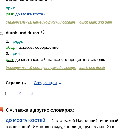
19
прил.
разг.
до мозга костей
Универсальный немецко-русский словарь
durch Mark und Bein
>
durch und durch
20
1.
предл.
общ.
насквозь, совершенно
2.
прил.
разг.
до мозга костей, на все сто процентов, сплошь
Универсальный немецко-русский словарь
durch und durch
>
Страницы
Следующая
→
1
2
3
См. также в других словарях:
ДО МОЗГА КОСТЕЙ
— 1. кто; какой Настоящий, истинный;
законченный. Имеется в виду, что лицо, группа лиц (Х) в