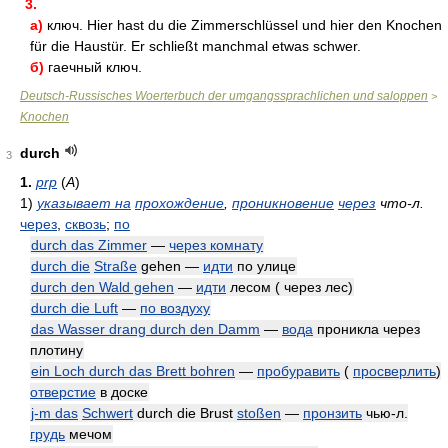
3.
а)
ключ. Hier hast du die Zimmerschlüssel und hier den Knochen
für die Haustür. Er schließt manchmal etwas schwer.
б)
гаечный ключ.
Deutsch-Russisches Woerterbuch der umgangssprachlichen und saloppen
>
Knochen
durch
3
1.
prp
(
A
)
1)
указывает на
прохождение
,
проникновение
через
что-л.
через
,
сквозь
;
по
durch das Zimmer
—
через комнату
durch die
Straße
gehen —
идти
по улице
durch den Wald gehen
—
идти
лесом ( через лес)
durch die Luft
—
по воздуху
das Wasser drang durch den Damm
—
вода
проникла через
плотину
ein Loch durch das Brett bohren
—
пробуравить
(
просверлить
)
отверстие
в доске
j-m das
Schwert
durch die Brust
stoßen
—
пронзить
чью-л.
грудь
мечом