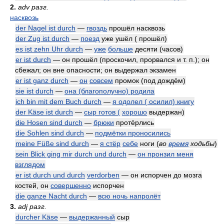
2.
adv разг.
насквозь
der Nagel ist durch
—
гвоздь
прошёл насквозь
der Zug ist durch
—
поезд
уже ушёл ( прошёл)
es ist zehn Uhr durch
—
уже
больше
десяти (часов)
er ist durch
— он прошёл (проскочил, прорвался и
т. п.)
; он
сбежал; он вне опасности; он выдержал экзамен
er ist ganz durch
—
он
совсем
промок (под дождём)
sie ist durch
—
она (благополучно) родила
ich bin mit dem Buch durch
—
я одолел ( осилил) книгу
der Käse ist durch
—
сыр готов (
хорошо
выдержан)
die Hosen sind durch
—
брюки
протёрлись
die Sohlen sind durch
—
подмётки проносились
meine Füße sind durch
—
я стёр
себе
ноги
(
во
время
ходьбы
)
sein Blick ging mir durch und durch
—
он пронзил меня
взглядом
er ist durch und durch
verdorben
— он испорчен до мозга
костей, он
совершенно
испорчен
die ganze Nacht durch
—
всю ночь напролёт
3.
adj разг.
durcher Käse
—
выдержанный
сыр