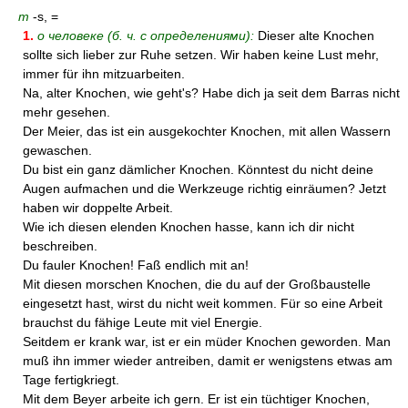
m
-s, =
1.
о человеке (б. ч. с определениями):
Dieser alte Knochen
sollte sich lieber zur Ruhe setzen. Wir haben keine Lust mehr,
immer für ihn mitzuarbeiten.
Na, alter Knochen, wie geht's? Habe dich ja seit dem Barras nicht
mehr gesehen.
Der Meier, das ist ein ausgekochter Knochen, mit allen Wassern
gewaschen.
Du bist ein ganz dämlicher Knochen. Könntest du nicht deine
Augen aufmachen und die Werkzeuge richtig einräumen? Jetzt
haben wir doppelte Arbeit.
Wie ich diesen elenden Knochen hasse, kann ich dir nicht
beschreiben.
Du fauler Knochen! Faß endlich mit an!
Mit diesen morschen Knochen, die du auf der Großbaustelle
eingesetzt hast, wirst du nicht weit kommen. Für so eine Arbeit
brauchst du fähige Leute mit viel Energie.
Seitdem er krank war, ist er ein müder Knochen geworden. Man
muß ihn immer wieder antreiben, damit er wenigstens etwas am
Tage fertigkriegt.
Mit dem Beyer arbeite ich gern. Er ist ein tüchtiger Knochen,