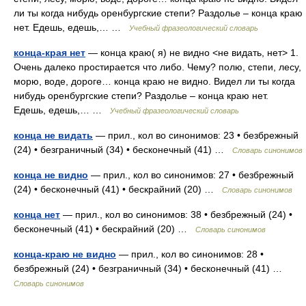
ли ты когда нибудь оренбургские степи? Раздолье – конца краю
нет. Едешь, едешь,… …
Учебный фразеологический словарь
конца-края нет
— конца краю( я) не видно <не видать, нет> 1.
Очень далеко простирается что либо. Чему? полю, степи, лесу,
морю, воде, дороге… конца краю не видно. Видел ли ты когда
нибудь оренбургские степи? Раздолье – конца краю нет.
Едешь, едешь,… …
Учебный фразеологический словарь
конца не видать
— прил., кол во синонимов: 23 • безбрежный
(24) • безграничный (34) • бесконечный (41) …
Словарь синонимов
конца не видно
— прил., кол во синонимов: 27 • безбрежный
(24) • бесконечный (41) • бескрайний (20) …
Словарь синонимов
конца нет
— прил., кол во синонимов: 38 • безбрежный (24) •
бесконечный (41) • бескрайний (20) …
Словарь синонимов
конца-краю не видно
— прил., кол во синонимов: 28 •
безбрежный (24) • безграничный (34) • бесконечный (41) …
Словарь синонимов