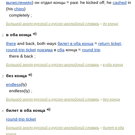
вычислениях
) он отдал концы ≈ разг. he kicked off, he
cashed
in
(his
chips
)
completely ;
Большой англо-русский и русско-английский словарь
до конца
>
в оба конца
2
there
and back, both ways
билет в оба конца
≈
return ticket
,
round-trip ticket
поездка
в
оба
конца ≈
round trip
there & back ;
Большой англо-русский и русско-английский словарь
в оба конца
>
без конца
3
endless
(ly)
endless(ly) ;
Большой англо-русский и русско-английский словарь
без конца
>
билет в оба конца
4
round-trip ticket
Большой англо-русский и русско-английский словарь
билет в оба
>
конца