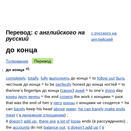
Перевод:
с английского на
с русского на
русский
английский
до конца
Толкование
Перевод
до конца
1
completely
,
totally
,
fully
выполнять
до конца ≈ to
follow out
быть
честным до конца ≈ to be
perfectly
honest до конца ногтей ≈ to
the/one's fingertips до конца (
своих
)
дней
≈ to one's
dying
day
конец
делу
венец
≈ the end
crowns
the work с концами ≈ разг.
that was the end of him у
него
концы
с концами не сходятся ≈ he
can
barely
keep his head
above
water
,
he can barely make ends
meet
(
в денежном отношении
) ;
it
doesn't
add up
,
there are
a lot of
loose
ends (в рассуждениях) ;
the
accounts
do not
balance out
,
it doesn't add up
(
в