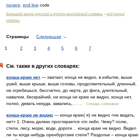
полигр
.
end line
code
Большой англо-русский и русско-английский словарь
код конца
>
строки
Страницы
Следующая
→
1
2
3
4
5
6
7
См. также в других словарях:
конца-краю нет
— хватает, конца не видно, в избытке, выше
ушей, выше крыши, выше головы, продолжительный, длинный,
не огребешься, бессчетно, до черта, до фига, длительный,
навалом, бескрайний, ни конца ни краю не видно, конца нет,
полно, девать некуда, завались,… …
Словарь синонимов
конца-краю не видно
— конца краю( я) не видно <не видать,
нет> 1. Очень далеко простирается что либо. Чему? полю,
степи, лесу, морю, воде, дороге… конца краю не видно. Видел
ли ты когда нибудь оренбургские степи? Раздолье – конца краю