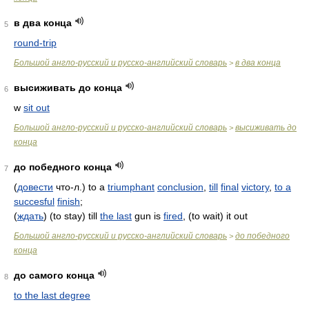
в два конца
5
round-trip
Большой англо-русский и русско-английский словарь
в два конца
>
высиживать до конца
6
w
sit out
Большой англо-русский и русско-английский словарь
высиживать до
>
конца
до победного конца
7
(
довести
что-л.) to a
triumphant
conclusion
,
till
final
victory
,
to a
succesful
finish
;
(
ждать
) (to stay) till
the last
gun is
fired
, (to wait) it out
Большой англо-русский и русско-английский словарь
до победного
>
конца
до самого конца
8
to the last degree