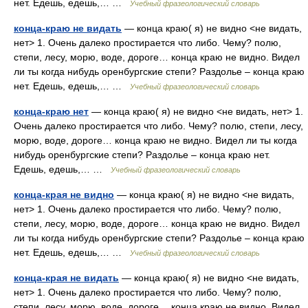
нет. Едешь, едешь,… …
Учебный фразеологический словарь
конца-краю не видать
— конца краю( я) не видно <не видать,
нет> 1. Очень далеко простирается что либо. Чему? полю,
степи, лесу, морю, воде, дороге… конца краю не видно. Видел
ли ты когда нибудь оренбургские степи? Раздолье – конца краю
нет. Едешь, едешь,… …
Учебный фразеологический словарь
конца-краю нет
— конца краю( я) не видно <не видать, нет> 1.
Очень далеко простирается что либо. Чему? полю, степи, лесу,
морю, воде, дороге… конца краю не видно. Видел ли ты когда
нибудь оренбургские степи? Раздолье – конца краю нет.
Едешь, едешь,… …
Учебный фразеологический словарь
конца-края не видно
— конца краю( я) не видно <не видать,
нет> 1. Очень далеко простирается что либо. Чему? полю,
степи, лесу, морю, воде, дороге… конца краю не видно. Видел
ли ты когда нибудь оренбургские степи? Раздолье – конца краю
нет. Едешь, едешь,… …
Учебный фразеологический словарь
конца-края не видать
— конца краю( я) не видно <не видать,
нет> 1. Очень далеко простирается что либо. Чему? полю,
степи, лесу, морю, воде, дороге… конца краю не видно. Видел