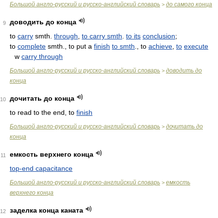
Большой англо-русский и русско-английский словарь
до самого конца
>
доводить до конца
9
to
carry
smth.
through
,
to carry smth
.
to its
conclusion
;
to
complete
smth., to put a
finish
to smth
., to
achieve
,
to
execute
w
carry through
Большой англо-русский и русско-английский словарь
доводить до
>
конца
дочитать до конца
10
to read to the end, to
finish
Большой англо-русский и русско-английский словарь
дочитать до
>
конца
емкость верхнего конца
11
top-end capacitance
Большой англо-русский и русско-английский словарь
емкость
>
верхнего конца
заделка конца каната
12