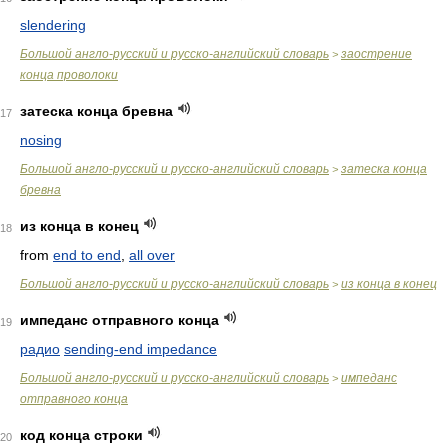
slendering
Большой англо-русский и русско-английский словарь
заострение
>
конца проволоки
затеска конца бревна
17
nosing
Большой англо-русский и русско-английский словарь
затеска конца
>
бревна
из конца в конец
18
from
end to end
,
all over
Большой англо-русский и русско-английский словарь
из конца в конец
>
импеданс отправного конца
19
радио
sending-end impedance
Большой англо-русский и русско-английский словарь
импеданс
>
отправного конца
код конца строки
20