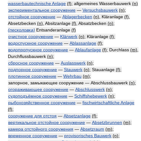
wasserbautechnische Anlage
(f)
; allgemeines Wasserbauwerk
(n)
экспериментальное сооружение
—
Versuchsbauwerk
(n)
;
отстойное сооружение
—
Ablagerbecken
(n)
, Kläranlage
(f)
,
Absetzbecken
(n)
, Absitzanlage
(f)
, Absatzbecken
(n)
;
(песколовка)
Entsanderanlage
(f)
очистное сооружение
—
Klärwerk
(n)
; Kläranlage
(f)
;
водоспускное сооружение
—
Ablassanlage
(f)
;
водопропускное сооружение
—
Ablaufanlage
(f)
; Durchlass
(m)
,
Durchflussbauwerk
(n)
;
сбросное сооружение
—
Auslasswerk
(n)
;
подпорное сооружение
—
Stauwerk
(n)
; Stauanlage
(f)
;
плотинное сооружение
—
Wehrbau
(m)
;
запорное, замыкающее сооружение — Abschlussbauwerk
(n)
;
огораживающее сооружение
—
Abschlusswerk
(n)
;
судоподъёмное сооружение
—
Schiffshebewerk
(n)
;
рыбохозяйственное сооружение
—
fischwirtschaftliche Anlage
(f)
;
сооружение для отстоя
—
Absetzanlage
(f)
;
вертикальное отстойное сооружение
—
Absetzbrunnen
(m)
;
камера отстойного сооружения
—
Absetzraum
(m)
;
временное сооружение
—
provisorisches Bauwerk
(n)
;