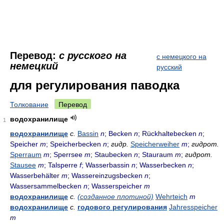
Перевод:
с русского на
с немецкого на
немецкий
русский
для регулирования паводка
Толкование
Перевод
водохранилище
1
водохранилище
с.
Bassin
n
; Becken
n
; Rückhaltebecken
n
;
Speicher
m
; Speicherbecken
n
;
гидр.
Speicherweiher
m
;
гидрот.
Sperraum
m
; Sperrsee
m
; Staubecken
n
; Stauraum
m
;
гидрот.
Stausee
m
; Talsperre
f
; Wasserbassin
n
; Wasserbecken
n
;
Wasserbehälter
m
; Wassereinzugsbecken
n
;
Wassersammelbecken
n
; Wasserspeicher
m
водохранилище
с.
(созданное плотиной)
Wehrteich
m
водохранилище
с.
годового регулирования
Jahresspeicher
m