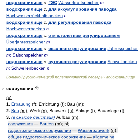
водохранилище
с.
ГЭС
Wasserkraftspeicher
m
водохранилище
с.
для аккумулирования паводка
Hochwasserrückhaltsbecken
n
водохранилище
с.
для регулирования паводка
Hochwasserbecken
n
водохранилище
с.
с многолетним регулированием
Überjahresspeicher
m
водохранилище
с.
сезонного регулирования
Jahresspeicher
m
; Saisonspeicher
m
водохранилище
с.
суточного регулирования
Schwellbecken
n
; Schwellenbecken
n
Большой русско-немецкий полетехнический словарь
водохранилище
>
сооружение
2
(с)
1.
Erbauung
(f)
; Errichtung
(f)
; Bau
(m)
;
2.
Bau
(m)
; Werk
(n)
; Bauwerk
(n)
; Anlage
(f)
, Bauanlage
(f)
;
3.
(в смысле действия)
Aufbau
(m)
;
сооружения
—
Bauten
(m)
; pl;
гидротехническое сооружение
—
Wasserbauwerk
(n)
;
общее гидротехническое сооружение
—
allgemeine