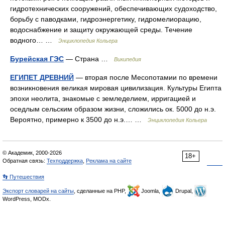
гидротехнических сооружений, обеспечивающих судоходство,
борьбу с паводками, гидроэнергетику, гидромелиорацию,
водоснабжение и защиту окружающей среды. Течение
водного… …
Энциклопедия Кольера
Бурейская ГЭС
— Страна …
Википедия
ЕГИПЕТ ДРЕВНИЙ
— вторая после Месопотамии по времени
возникновения великая мировая цивилизация. Культуры Египта
эпохи неолита, знакомые с земледелием, ирригацией и
оседлым сельским образом жизни, сложились ок. 5000 до н.э.
Вероятно, примерно к 3500 до н.э.… …
Энциклопедия Кольера
© Академик, 2000-2026
18+
Обратная связь:
Техподдержка
,
Реклама на сайте
👣 Путешествия
Экспорт словарей на сайты
, сделанные на PHP,
Joomla,
Drupal,
WordPress, MODx.