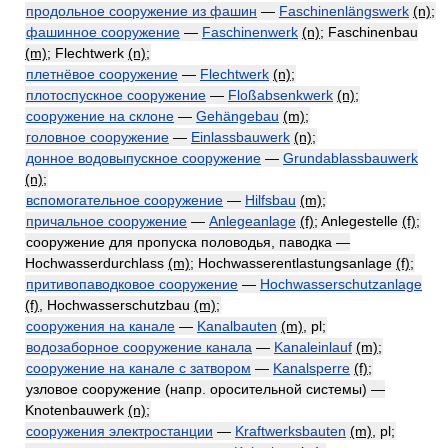
продольное сооружение из фашин
—
Faschinenlängswerk
(n)
;
фашинное сооружение
—
Faschinenwerk
(n)
; Faschinenbau
(m)
; Flechtwerk
(n)
;
плетнёвое сооружение
—
Flechtwerk
(n)
;
плотоспускное сооружение
—
Floßabsenkwerk
(n)
;
сооружение на склоне
—
Gehängebau
(m)
;
головное сооружение
—
Einlassbauwerk
(n)
;
донное водовыпускное сооружение
—
Grundablassbauwerk
(n)
;
вспомогательное сооружение
—
Hilfsbau
(m)
;
причальное сооружение
—
Anlegeanlage
(f)
; Anlegestelle
(f)
;
сооружение для пропуска половодья, паводка —
Hochwasserdurchlass
(m)
; Hochwasserentlastungsanlage
(f)
;
притивопаводковое сооружение
—
Hochwasserschutzanlage
(f)
, Hochwasserschutzbau
(m)
;
сооружения на канале
—
Kanalbauten
(m)
, pl;
водозаборное сооружение канала
—
Kanaleinlauf
(m)
;
сооружение на канале с затвором
—
Kanalsperre
(f)
;
узловое сооружение (напр. оросительной системы) —
Knotenbauwerk
(n)
;
сооружения электростанции
—
Kraftwerksbauten
(m)
, pl;