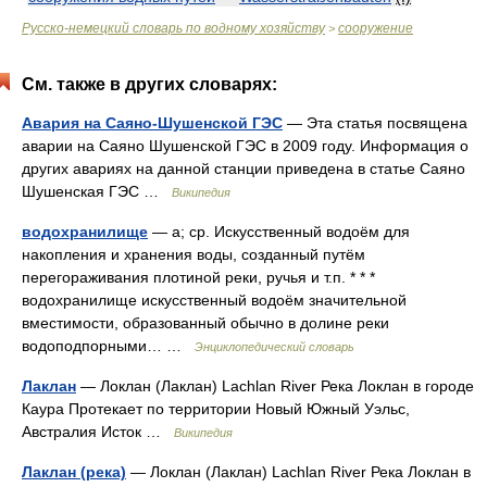
Русско-немецкий словарь по водному хозяйству
сооружение
>
См. также в других словарях:
Авария на Саяно-Шушенской ГЭС
— Эта статья посвящена
аварии на Саяно Шушенской ГЭС в 2009 году. Информация о
других авариях на данной станции приведена в статье Саяно
Шушенская ГЭС …
Википедия
водохранилище
— а; ср. Искусственный водоём для
накопления и хранения воды, созданный путём
перегораживания плотиной реки, ручья и т.п. * * *
водохранилище искусственный водоём значительной
вместимости, образованный обычно в долине реки
водоподпорными… …
Энциклопедический словарь
Лаклан
— Локлан (Лаклан) Lachlan River Река Локлан в городе
Каура Протекает по территории Новый Южный Уэльс,
Австралия Исток …
Википедия
Лаклан (река)
— Локлан (Лаклан) Lachlan River Река Локлан в