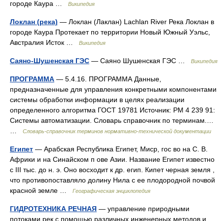
городе Каура …
Википедия
Локлан (река)
— Локлан (Лаклан) Lachlan River Река Локлан в
городе Каура Протекает по территории Новый Южный Уэльс,
Австралия Исток …
Википедия
Саяно-Шушенская ГЭС
— Саяно Шушенская ГЭС …
Википедия
ПРОГРАММА
— 5.4.16. ПРОГРАММА Данные,
предназначенные для управления конкретными компонентами
системы обработки информации в целях реализации
определенного алгоритма ГОСТ 19781 Источник: РМ 4 239 91:
Системы автоматизации. Словарь справочник по терминам.…
…
Словарь-справочник терминов нормативно-технической документации
Египет
— Арабская Республика Египет, Миср, гос во на С. В.
Африки и на Синайском п ове Азии. Название Египет известно
с III тыс. до н. э. Оно восходит к др. егип. Кипет черная земля ,
что противопоставляло долину Нила с ее плодородной почвой
красной земле …
Географическая энциклопедия
ГИДРОТЕХНИКА РЕЧНАЯ
— управление природными
потоками рек с помощью различных инженерных методов и