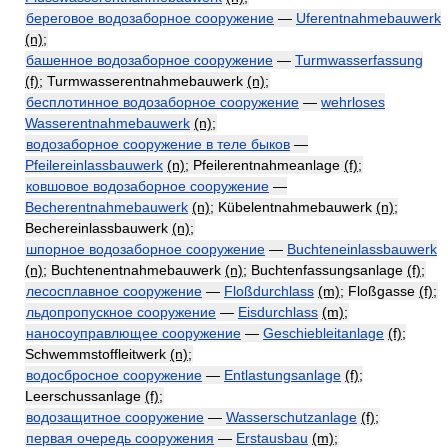
береговое водозаборное сооружение
—
Uferentnahmebauwerk
(n)
;
башенное водозаборное сооружение
—
Turmwasserfassung
(f)
; Turmwasserentnahmebauwerk
(n)
;
бесплотинное водозаборное сооружение
—
wehrloses
Wasserentnahmebauwerk
(n)
;
водозаборное сооружение в теле быков
—
Pfeilereinlassbauwerk
(n)
; Pfeilerentnahmeanlage
(f)
;
ковшовое водозаборное сооружение
—
Becherentnahmebauwerk
(n)
; Kübelentnahmebauwerk
(n)
;
Bechereinlassbauwerk
(n)
;
шпорное водозаборное сооружение
—
Buchteneinlassbauwerk
(n)
; Buchtenentnahmebauwerk
(n)
; Buchtenfassungsanlage
(f)
;
лесосплавное сооружение
—
Floßdurchlass
(m)
; Floßgasse
(f)
;
льдопропускное сооружение
—
Eisdurchlass
(m)
;
наносоуправлющее сооружение
—
Geschiebleitanlage
(f)
;
Schwemmstoffleitwerk
(n)
;
водосбросное сооружение
—
Entlastungsanlage
(f)
;
Leerschussanlage
(f)
;
водозащитное сооружение
—
Wasserschutzanlage
(f)
;
первая очередь сооружения
—
Erstausbau
(m)
;