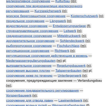
мелиоративное сооружение
—
Kulturbau
(m)
;
сооружение при водохранилище краткосрочного
регулирования
—
Kurzspeicherwerk
(n)
;
морское берегозащитное сооружение
—
Küstenschutzwerk
(n)
;
продольное сооружение
—
Längswerk
(n)
;
водоотводное сооружение
—
Entwässerungsanlage
(f)
;
струенаправляющее сооружение
—
Leitwerk
(n)
;
средненапорное сооружение
—
Mitteldruckwerk
(n)
;
дноукрепительное сооружение
—
Sohlendeckwerk
(n)
;
рыбопропускное сооружение
—
Fischdurchlass
(m)
;
регуляционное сооружение
—
Richtwerk
(n)
;
регуляционные сооружения действующие в межень
—
Niederwasserregulierungsbauten
(m)
pl;
выправительное сооружение
—
Regelungsbauwerk
(n)
;
сооружения высоких плотин
—
Talsperrenbauten
(m)
pl;
сооружение ниже по течению
—
Unterliegerwerk
(n)
;
сооружения, предупреждающие заиление — Verlandungsbau
(m)
;
сооружение предварительного регулирования
—
Vorsperrbauwerk
(n)
;
сооружение для отвода лавин
—
Lawinenleitwerk
(n)
;
сооружения водных путей
—
Wasserstraßenbauten
(f)