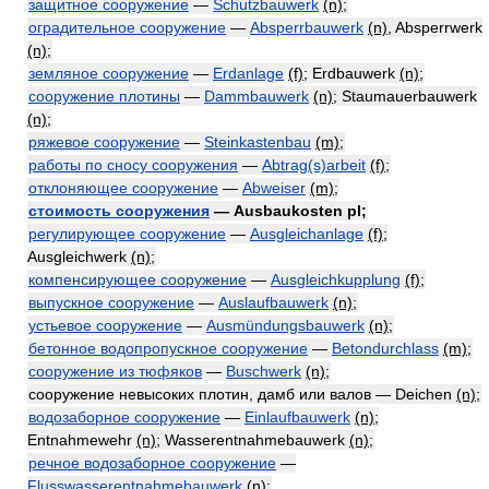
защитное сооружение
—
Schutzbauwerk
(n)
;
оградительное сооружение
—
Absperrbauwerk
(n)
, Absperrwerk
(n)
;
земляное сооружение
—
Erdanlage
(f)
; Erdbauwerk
(n)
;
сооружение плотины
—
Dammbauwerk
(n)
; Staumauerbauwerk
(n)
;
ряжевое сооружение
—
Steinkastenbau
(m)
;
работы по сносу сооружения
—
Abtrag(s)arbeit
(f)
;
отклоняющее сооружение
—
Abweiser
(m)
;
стоимость сооружения
— Ausbaukosten pl;
регулирующее сооружение
—
Ausgleichanlage
(f)
;
Ausgleichwerk
(n)
;
компенсирующее сооружение
—
Ausgleichkupplung
(f)
;
выпускное сооружение
—
Auslaufbauwerk
(n)
;
устьевое сооружение
—
Ausmündungsbauwerk
(n)
;
бетонное водопропускное сооружение
—
Betondurchlass
(m)
;
сооружение из тюфяков
—
Buschwerk
(n)
;
сооружение невысоких плотин, дамб или валов — Deichen
(n)
;
водозаборное сооружение
—
Einlaufbauwerk
(n)
;
Entnahmewehr
(n)
; Wasserentnahmebauwerk
(n)
;
речное водозаборное сооружение
—
Flusswasserentnahmebauwerk
(n)
;