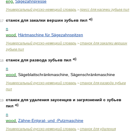
eng.
Sägezahnpresse
Универсальный русско-немецкий словарь
пресс для насечки зубьев пил
>
станок для закалки вершин зубьев пил
17
n
wood.
Härtmaschine für Sägezahnspitzen
Универсальный русско-немецкий словарь
станок для закалки вершин
>
зубьев пил
станок для развода зубьев пил
18
n
wood.
Sägeblattschränkmaschine, Sägenschränkmaschine
Универсальный русско-немецкий словарь
станок для развода зубьев
>
пил
станок для удаления заусенцев и загрязнений с зубьев
19
пил
n
wood.
Zähne-Entgrat- und -Putzmaschine
Универсальный русско-немецкий словарь
станок для удаления
>