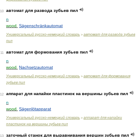
автомат для развода зубьев пил
10
n
wood.
Sägenschränkautomat
Универсальный русско-немецкий словарь
автомат для развода зубьев
>
пил
автомат для формования зубьев пил
11
n
wood.
Nachsetzautomat
Универсальный русско-немецкий словарь
автомат для формования
>
зубьев пил
аппарат для напайки пластинок на вершины зубьев пил
12
n
wood.
Sägenlötapparat
Универсальный русско-немецкий словарь
аппарат для напайки
>
пластинок на вершины зубьев пил
заточный станок для выравнивания вершин зубьев пил
13