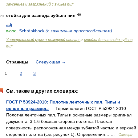
заусенцев и загрязнений с зубьев пил
стойка для развода зубьев пил
20
adj
wood.
Schränkbock
(с зажимным приспособлением)
Универсальный русско-немецкий словарь
стойка для развода зубьев
>
пил
Страницы
Следующая
→
1
2
3
См. также в других словарях:
ГОСТ Р 53924-2010: Полотна ленточных пил. Типы и
основные размеры
— Терминология ГОСТ Р 53924 2010:
Полотна ленточных пил. Типы и основные размеры оригинал
документа: 3.1.6 боковая сторона полотна: Плоская
поверхность, расположенная между зубчатой частью и верхней
стороной полотна (см. рисунок 1). Определения… …
Словарь-