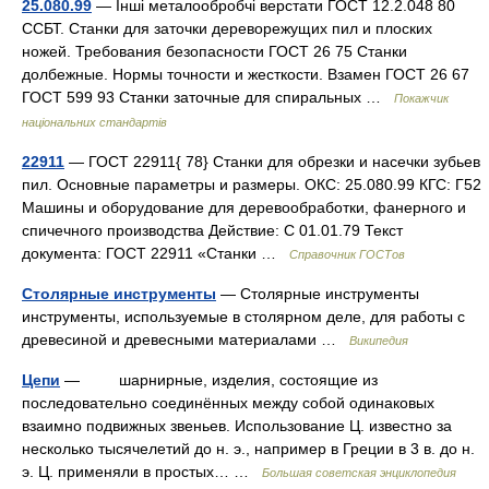
25.080.99
— Інші металообробчі верстати ГОСТ 12.2.048 80
ССБТ. Станки для заточки дереворежущих пил и плоских
ножей. Требования безопасности ГОСТ 26 75 Станки
долбежные. Нормы точности и жесткости. Взамен ГОСТ 26 67
ГОСТ 599 93 Станки заточные для спиральных …
Покажчик
національних стандартів
22911
— ГОСТ 22911{ 78} Станки для обрезки и насечки зубьев
пил. Основные параметры и размеры. ОКС: 25.080.99 КГС: Г52
Машины и оборудование для деревообработки, фанерного и
спичечного производства Действие: С 01.01.79 Текст
документа: ГОСТ 22911 «Станки …
Справочник ГОСТов
Столярные инструменты
— Столярные инструменты
инструменты, используемые в столярном деле, для работы с
древесиной и древесными материалами …
Википедия
Цепи
— шарнирные, изделия, состоящие из
последовательно соединённых между собой одинаковых
взаимно подвижных звеньев. Использование Ц. известно за
несколько тысячелетий до н. э., например в Греции в 3 в. до н.
э. Ц. применяли в простых… …
Большая советская энциклопедия