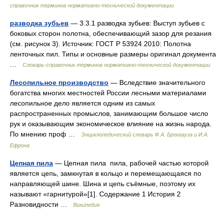
справочник терминов нормативно-технической документации
разводка зубьев
— 3.3.1 разводка зубьев: Выступ зубьев с
боковых сторон полотна, обеспечивающий зазор для резания
(см. рисунок 3). Источник: ГОСТ Р 53924 2010: Полотна
ленточных пил. Типы и основные размеры оригинал документа
…
Словарь-справочник терминов нормативно-технической документации
Лесопильное производство
— Вследствие значительного
богатства многих местностей России лесными материалами
лесопильное дело является одним из самых
распространенных промыслов, занимающим большое число
рук и оказывающим экономическое влияние на жизнь народа.
По мнению проф …
Энциклопедический словарь Ф.А. Брокгауза и И.А.
Ефрона
Цепная пила
— Цепная пила пила, рабочей частью которой
является цепь, замкнутая в кольцо и перемещающаяся по
направляющей шине. Шина и цепь съёмные, поэтому их
называют «гарнитурой»[1]. Содержание 1 История 2
Разновидности …
Википедия