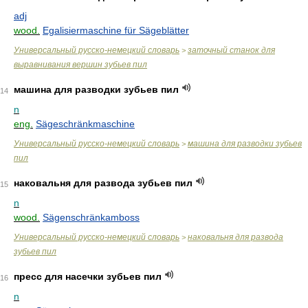
adj
wood.
Egalisiermaschine für Sägeblätter
Универсальный русско-немецкий словарь
заточный станок для
>
выравнивания вершин зубьев пил
машина для разводки зубьев пил
14
n
eng.
Sägeschränkmaschine
Универсальный русско-немецкий словарь
машина для разводки зубьев
>
пил
наковальня для развода зубьев пил
15
n
wood.
Sägenschränkamboss
Универсальный русско-немецкий словарь
наковальня для развода
>
зубьев пил
пресс для насечки зубьев пил
16
n