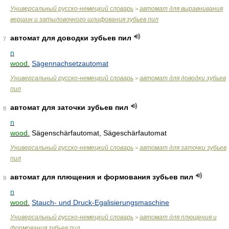
Универсальный русско-немецкий словарь
автомат для выравнивания
>
вершин и затыловочного шлифования зубьев пил
автомат для доводки зубьев пил
7
n
wood.
Sägennachsetzautomat
Универсальный русско-немецкий словарь
автомат для доводки зубьев
>
пил
автомат для заточки зубьев пил
8
n
wood.
Sägenschärfautomat, Sägeschärfautomat
Универсальный русско-немецкий словарь
автомат для заточки зубьев
>
пил
автомат для плющения и формования зубьев пил
9
n
wood.
Stauch- und Druck-Egalisierungsmaschine
Универсальный русско-немецкий словарь
автомат для плющения и
>
формования зубьев пил