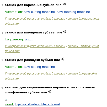
станок для нарезания зубьев пил
3
Automation:
saw-cutting machine
,
saw-toothing machine
Универсальный русско-английский словарь
станок для нарезания
>
зубьев пил
станок для плющения зубьев пил
4
Engineering:
pund
Универсальный русско-английский словарь
станок для плющения
>
зубьев пил
станок для разводки зубьев пил
5
Automation:
saw-setting machine
Универсальный русско-английский словарь
станок для разводки
>
зубьев пил
автомат для выравнивания вершин и затыловочного
6
шлифования зубьев пил
n
wood.
Egalisier-Hinterschleifautomat