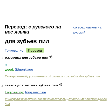
Перевод:
с русского на
со всех языков на
все языки
русский
для зубьев пил
Толкование
Перевод
разводка для зубьев пил
1
n
wood.
Sägenklaue
Универсальный русско-немецкий словарь
разводка для зубьев пил
>
станок для заточки зубьев пил
2
Engineering:
filing machine
Универсальный русско-английский словарь
станок для заточки зубьев
>
пил