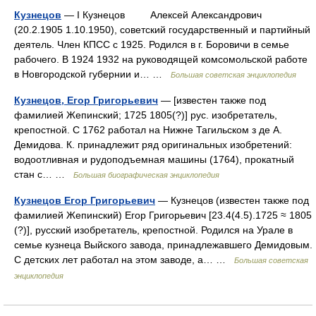
Кузнецов
— I Кузнецов Алексей Александрович
(20.2.1905 1.10.1950), советский государственный и партийный
деятель. Член КПСС с 1925. Родился в г. Боровичи в семье
рабочего. В 1924 1932 на руководящей комсомольской работе
в Новгородской губернии и… …
Большая советская энциклопедия
Кузнецов, Егор Григорьевич
— [известен также под
фамилией Жепинский; 1725 1805(?)] рус. изобретатель,
крепостной. С 1762 работал на Нижне Тагильском з де А.
Демидова. К. принадлежит ряд оригинальных изобретений:
водоотливная и рудоподъемная машины (1764), прокатный
стан с… …
Большая биографическая энциклопедия
Кузнецов Егор Григорьевич
— Кузнецов (известен также под
фамилией Жепинский) Егор Григорьевич [23.4(4.5).1725 ≈ 1805
(?)], русский изобретатель, крепостной. Родился на Урале в
семье кузнеца Выйского завода, принадлежавшего Демидовым.
С детских лет работал на этом заводе, а… …
Большая советская
энциклопедия