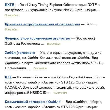
RXTE
— Rossi X ray Timing Explorer Обсерватория RXTE в
представлении художника (рисунок NASA) Организация …
Википедия
Крымская астрофизическая обсерватория
— Зерк …
Википедия
Федеральное космическое агентство
— (Роскосмос)
Эмблема Роскосмоса …
Википедия
Хаббл (телескоп)
— У этого термина существуют и другие
значения, см. Хаббл. Космический телескоп «Хаббл» Вид
«Хаббла» с борта космического корабля «Атлантис» STS 125
Организация …
Википедия
КТХ
— Космический телескоп «Хаббл» Вид «Хаббла» с борта
космического корабля «Атлантис» STS 125 Организация:
НАСА/ЕКА Волновой диапазон: видимый, ультрафиолетовый,
инфракрасный NSSDC ID …
Википедия
Космический телескоп «Хаббл»
— Вид «Хаббла» с борта
космического корабля «Атлантис» STS 125 Организация: