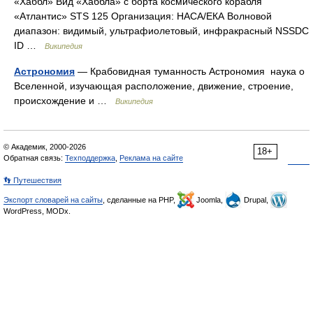
«Хаббл» Вид «Хаббла» с борта космического корабля
«Атлантис» STS 125 Организация: НАСА/ЕКА Волновой
диапазон: видимый, ультрафиолетовый, инфракрасный NSSDC
ID …
Википедия
Астрономия
— Крабовидная туманность Астрономия наука о
Вселенной, изучающая расположение, движение, строение,
происхождение и …
Википедия
© Академик, 2000-2026
18+
Обратная связь:
Техподдержка
,
Реклама на сайте
👣 Путешествия
Экспорт словарей на сайты
, сделанные на PHP,
Joomla,
Drupal,
WordPress, MODx.