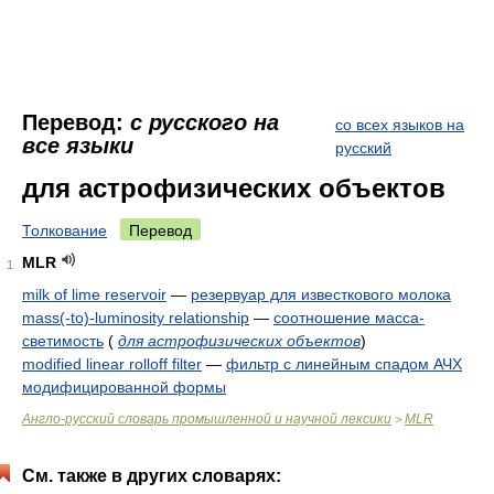
Перевод:
с русского на
со всех языков на
все языки
русский
для астрофизических объектов
Толкование
Перевод
MLR
1
milk of lime reservoir
—
резервуар для известкового молока
mass(-to)-luminosity relationship
—
соотношение масса-
светимость
(
для астрофизических объектов
)
modified linear rolloff filter
—
фильтр с линейным спадом АЧХ
модифицированной формы
Англо-русский словарь промышленной и научной лексики
MLR
>
См. также в других словарях: