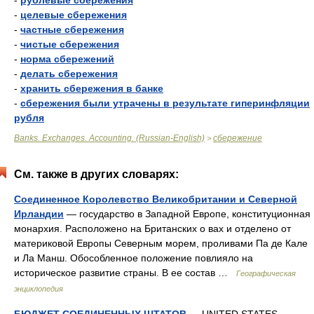
-
рублевые сбережения
-
целевые сбережения
-
частные сбережения
-
чистые сбережения
-
норма сбережений
-
делать сбережения
-
хранить сбережения в банке
-
сбережения были утрачены в результате гиперинфляции
рубля
Banks. Exchanges. Accounting. (Russian-English)
сбережение
>
См. также в других словарях:
Соединенное Королевство Великобритании и Северной
Ирландии
— государство в Западной Европе, конституционная
монархия. Расположено на Британских о вах и отделено от
материковой Европы Северным морем, проливами Па де Кале
и Ла Манш. Обособленное положение повлияло на
историческое развитие страны. В ее состав …
Географическая
энциклопедия