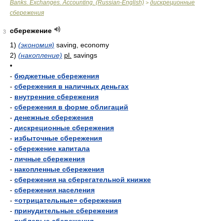
Banks. Exchanges. Accounting. (Russian-English)
дискреционные
>
сбережения
сбережение
3
1)
(экономия)
saving, economy
2)
(накопление)
pl.
savings
•
-
бюджетные сбережения
-
сбережения в наличных деньгах
-
внутренние сбережения
-
сбережения в форме облигаций
-
денежные сбережения
-
дискреционные сбережения
-
избыточные сбережения
-
сбережение капитала
-
личные сбережения
-
накопленные сбережения
-
сбережения на сберегательной книжке
-
сбережения населения
-
«отрицательные» сбережения
-
принудительные сбережения