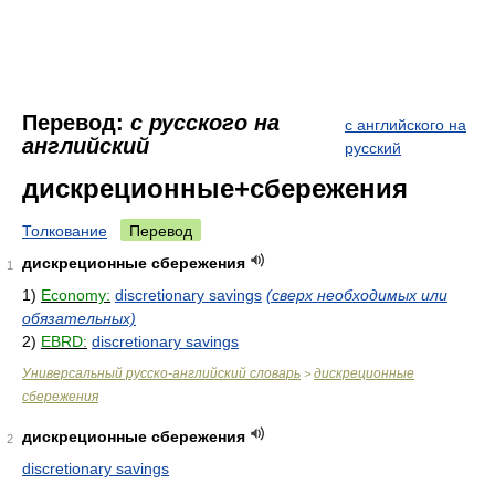
Перевод:
с русского на
с английского на
английский
русский
дискреционные+сбережения
Толкование
Перевод
дискреционные сбережения
1
1)
Economy:
discretionary savings
(сверх необходимых или
обязательных)
2)
EBRD:
discretionary savings
Универсальный русско-английский словарь
дискреционные
>
сбережения
дискреционные сбережения
2
discretionary savings