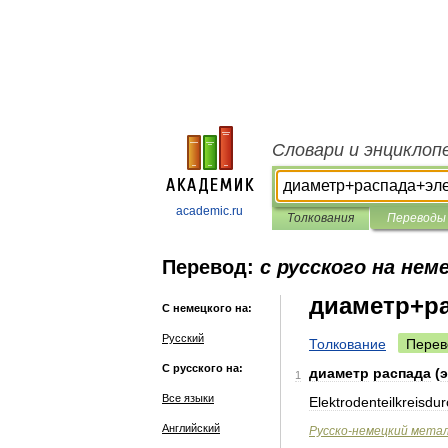
Словари и энциклоп
academic.ru
Толкования
Переводы
Перевод:
с русского на нем
диаметр+р
С немецкого на:
Русский
Толкование
Перев
С русского на:
диаметр
распада
(
1
Все языки
Elektrodenteilkreisd
Английский
Русско
-
немецкий
метал