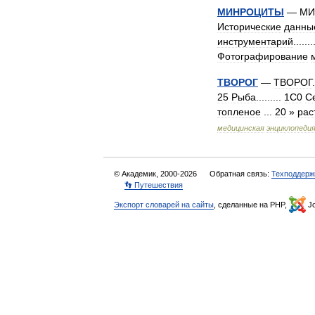
МИНРОЦИТЫ
—
МИ
Исторические
данны
инструментарий
.......
Фотографирование
ТВОРОГ
—
ТВОРОГ
25
Рыба
.........
1С0
С
топленое
...
20
»
рас
медицинская
энциклопеди
© Академик, 2000-2026
Обратная связь:
Техподдерж
👣 Путешествия
Экспорт словарей на сайты
, сделанные на PHP,
Jo