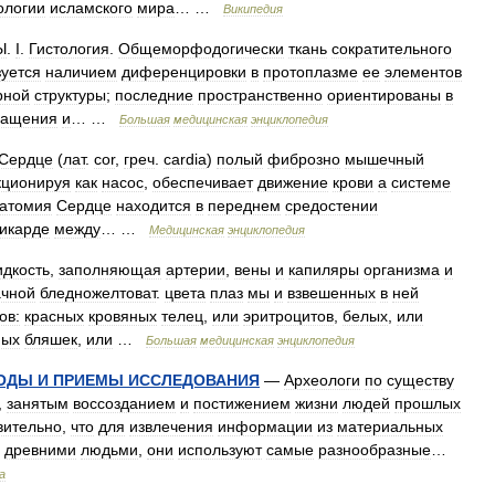
ологии
исламского
мира
… …
Википедия
Ы
.
I
.
Гистология
.
Общеморфодогически
ткань
сократительного
зуется
наличием
диференцировки
в
протоплазме
ее
элементов
рной
структуры
;
последние
пространственно
ориентированы
в
ращения
и
… …
Большая
медицинская
энциклопедия
Сердце
(
лат
.
соr
,
греч
.
cardia
)
полый
фиброзно
мышечный
ционируя
как
насос
,
обеспечивает
движение
крови
а
системе
атомия
Сердце
находится
в
переднем
средостении
икарде
между
… …
Медицинская
энциклопедия
идкость
,
заполняющая
артерии
,
вены
и
капиляры
организма
и
ачной
бледножелтоват
.
цвета
плаз
мы
и
взвешенных
в
ней
ов:
красных
кровяных
телец
,
или
эритроцитов
,
белых
,
или
ных
бляшек
,
или
…
Большая
медицинская
энциклопедия
ОДЫ
И
ПРИЕМЫ
ИССЛЕДОВАНИЯ
—
Археологи
по
существу
,
занятым
воссозданием
и
постижением
жизни
людей
прошлых
вительно
,
что
для
извлечения
информации
из
материальных
древними
людьми
,
они
используют
самые
разнообразные
…
а