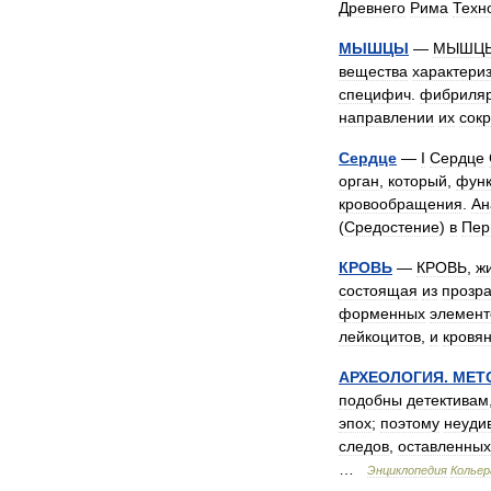
Древнего
Рима
Техн
МЫШЦЫ
—
МЫШЦ
вещества
характери
специфич
.
фибриля
направлении
их
сок
Сердце
—
I
Сердце
орган
,
который
,
функ
кровообращения
.
Ан
(
Средостение
)
в
Пер
КРОВЬ
—
КРОВЬ
,
ж
состоящая
из
прозр
форменных
элемент
лейкоцитов
,
и
кровя
АРХЕОЛОГИЯ
.
МЕТ
подобны
детективам
эпох
;
поэтому
неуди
следов
,
оставленных
…
Энциклопедия
Кольер