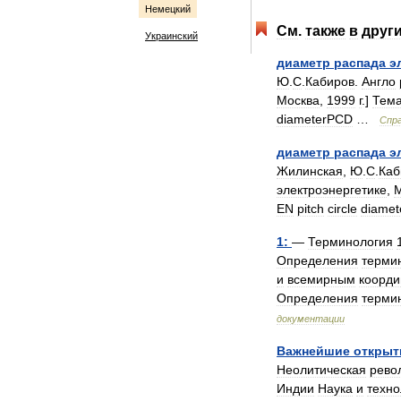
Немецкий
См
.
также
в
друг
Украинский
диаметр
распада
э
Ю
.
С
.
Кабиров
.
Англо
Москва
,
1999
г
.]
Тема
diameterPCD
…
Спр
диаметр
распада
э
Жилинская
,
Ю
.
С
.
Каб
электроэнергетике
,
М
EN
pitch
circle
diamet
1:
—
Терминология
Определения
терми
и
всемирным
коорд
Определения
терми
документации
Важнейшие
открыт
Неолитическая
рево
Индии
Наука
и
техно