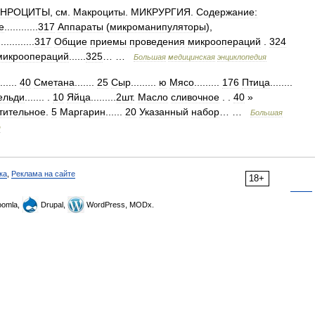
НРОЦИТЫ
,
см
.
Макроциты
.
МИКРУРГИЯ
.
Содержание:
е
............
317
Аппараты
(
микроманипуляторы
),
.............
317
Общие
приемы
проведения
микроопераций
.
324
микроопераций
......
325
… …
Большая
медицинская
энциклопедия
.......
40
Сметана
.......
25
Сыр
.........
ю
Мясо
.........
176
Птица
........
ельди
....... .
10
Яйца
.........
2шт
.
Масло
сливочное
. .
40
»
тительное
.
5
Маргарин
......
20
Указанный
набор
… …
Большая
я
ка
,
Реклама на сайте
18+
omla,
Drupal,
WordPress, MODx.