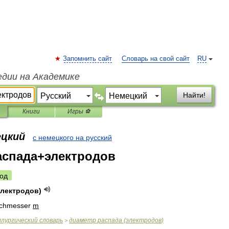
Запомнить сайт
Словарь на свой сайт
RU
едии на Академике
Найти!
Книги
Игры ⚽
ецкий
с немецкого на русский
аспада+электродов
од
электродов
)
urchmesser
m
лургический
словарь
диаметр
распада
(
электродов
)
>