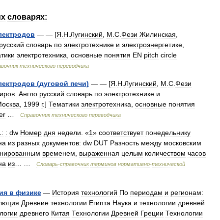
их
словарях:
лектродов
— — [
Я
.
Н
.
Лугинский
,
М
.
С
.
Фези
Жилинская
,
русский
словарь
по
электротехнике
и
электроэнергетике
,
тики
электротехника
,
основные
понятия
EN
pitch
circle
авочник
технического
переводчика
лектродов
(
дуговой
печи
)
— — [
Я
.
Н
.
Лугинский
,
М
.
С
.
Фези
иров
.
Англо
русский
словарь
по
электротехнике
и
осква
,
1999
г
.]
Тематики
электротехника
,
основные
понятия
er
…
Справочник
технического
переводчика
1:
:
dw
Номер
дня
недели
. «
1
»
соответствует
понедельнику
на
из
разных
документов:
dw
DUT
Разность
между
московским
инированным
временем
,
выраженная
целым
количеством
часов
на
из
… …
Словарь
-
справочник
терминов
нормативно
-
технической
ия
в
физике
—
История
технологий
По
периодам
и
регионам:
люция
Древние
технологии
Египта
Наука
и
технологии
древней
логии
древнего
Китая
Технологии
Древней
Греции
Технологии