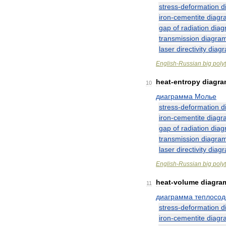
stress
-
deformation
d
iron
-
cementite
diagr
gap
of
radiation
diag
transmission
diagra
laser
directivity
diag
English
-
Russian
big
poly
heat
-
entropy
diagr
10
диаграмма
Молье
stress
-
deformation
d
iron
-
cementite
diagr
gap
of
radiation
diag
transmission
diagra
laser
directivity
diag
English
-
Russian
big
poly
heat
-
volume
diagra
11
диаграмма
теплосо
stress
-
deformation
d
iron
-
cementite
diagr