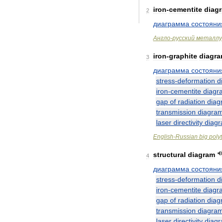
iron
-
cementite
diag
2
диаграмма
состояни
Англо
-
русский
металлу
iron
-
graphite
diagr
3
диаграмма
состояни
stress
-
deformation
d
iron
-
cementite
diagr
gap
of
radiation
diag
transmission
diagra
laser
directivity
diag
English
-
Russian
big
poly
structural
diagram
4
диаграмма
состояни
stress
-
deformation
d
iron
-
cementite
diagr
gap
of
radiation
diag
transmission
diagra
laser
directivity
diag