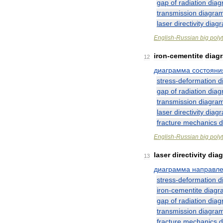
gap
of
radiation
diag
transmission
diagra
laser
directivity
diag
English
-
Russian
big
poly
iron
-
cementite
diag
12
диаграмма
состояни
stress
-
deformation
d
gap
of
radiation
diag
transmission
diagra
laser
directivity
diag
fracture
mechanics
d
English
-
Russian
big
poly
laser
directivity
dia
13
диаграмма
направле
stress
-
deformation
d
iron
-
cementite
diagr
gap
of
radiation
diag
transmission
diagra
fracture
mechanics
d