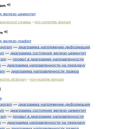
ram
я
железо
-
цементит
ргический
словарь
iron
-
cementite
diagram
>
am
я
железо
-
графит
iagram
—
диаграмма
напряжение
-
деформация
am
—
диаграмма
состояния
железо
-
цементит
ram
—
провал
в
диаграмме
направленности
m
—
диаграмма
направленности
на
передачу
ram
—
диаграмма
направленности
лазера
technic
dictionary
iron
-
graphite
diagram
>
я
iagram
—
диаграмма
напряжение
-
деформация
am
—
диаграмма
состояния
железо
-
цементит
ram
—
провал
в
диаграмме
направленности
m
—
диаграмма
направленности
на
передачу
ram
—
диаграмма
направленности
лазера