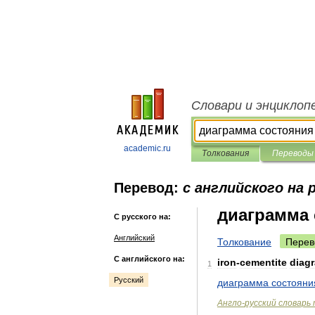
Словари и энциклоп
academic.ru
Толкования
Переводы
Перевод:
с английского на 
диаграмма 
С русского на:
Английский
Толкование
Перев
С английского на:
iron
-
cementite
diag
1
Русский
диаграмма
состояни
Англо
-
русский
словарь