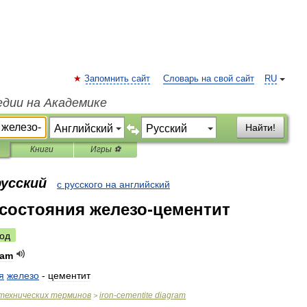
Запомнить сайт
Словарь на свой сайт
RU
едии на Академике
Найти!
Книги
Игры ⚽
русский
с русского на английский
состояния железо-цементит
од
ram
я
железо
-
цементит
технических
терминов
iron
-
cementite
diagram
>