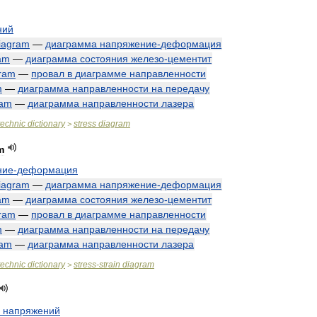
ний
iagram
—
диаграмма
напряжение
-
деформация
am
—
диаграмма
состояния
железо
-
цементит
ram
—
провал
в
диаграмме
направленности
m
—
диаграмма
направленности
на
передачу
ram
—
диаграмма
направленности
лазера
technic
dictionary
stress
diagram
>
m
ние
-
деформация
iagram
—
диаграмма
напряжение
-
деформация
am
—
диаграмма
состояния
железо
-
цементит
ram
—
провал
в
диаграмме
направленности
m
—
диаграмма
направленности
на
передачу
ram
—
диаграмма
направленности
лазера
technic
dictionary
stress
-
strain
diagram
>
напряжений