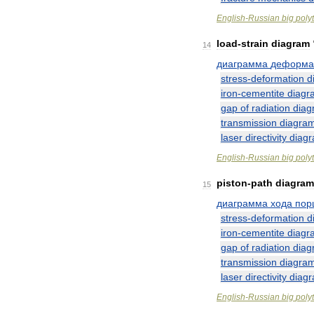
English
-
Russian
big
poly
load
-
strain
diagram
14
диаграмма
деформа
stress
-
deformation
d
iron
-
cementite
diagr
gap
of
radiation
diag
transmission
diagra
laser
directivity
diag
English
-
Russian
big
poly
piston
-
path
diagram
15
диаграмма
хода
пор
stress
-
deformation
d
iron
-
cementite
diagr
gap
of
radiation
diag
transmission
diagra
laser
directivity
diag
English
-
Russian
big
poly