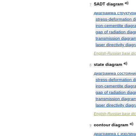
SADT
diagram
7
диаграмма
структур
stress
-
deformation
d
iron
-
cementite
diagr
gap
of
radiation
diag
transmission
diagra
laser
directivity
diag
English
-
Russian
base
dic
state
diagram
8
диаграмма
состояни
stress
-
deformation
d
iron
-
cementite
diagr
gap
of
radiation
diag
transmission
diagra
laser
directivity
diag
English
-
Russian
base
dic
contour
diagram
9
диаграмма
с
изолин