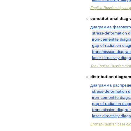
English
-
Russian
big
poly
constitutional
diag
5
диаграмма
фазового
stress
-
deformation
d
iron
-
cementite
diagr
gap
of
radiation
diag
transmission
diagra
laser
directivity
diag
The
English
-
Russian
dict
distribution
diagram
6
диаграмма
распред
stress
-
deformation
d
iron
-
cementite
diagr
gap
of
radiation
diag
transmission
diagra
laser
directivity
diag
English
-
Russian
base
dic