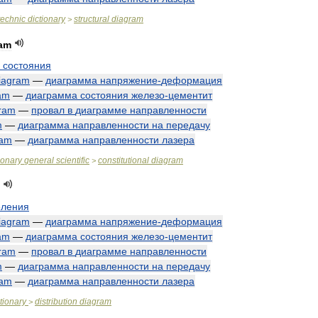
technic
dictionary
structural
diagram
>
ram
состояния
iagram
—
диаграмма
напряжение
-
деформация
am
—
диаграмма
состояния
железо
-
цементит
ram
—
провал
в
диаграмме
направленности
m
—
диаграмма
направленности
на
передачу
ram
—
диаграмма
направленности
лазера
ionary
general
scientific
constitutional
diagram
>
еления
iagram
—
диаграмма
напряжение
-
деформация
am
—
диаграмма
состояния
железо
-
цементит
ram
—
провал
в
диаграмме
направленности
m
—
диаграмма
направленности
на
передачу
ram
—
диаграмма
направленности
лазера
tionary
distribution
diagram
>