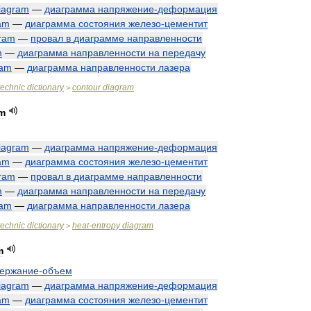
iagram
—
диаграмма
напряжение
-
деформация
am
—
диаграмма
состояния
железо
-
цементит
ram
—
провал
в
диаграмме
направленности
m
—
диаграмма
направленности
на
передачу
ram
—
диаграмма
направленности
лазера
technic
dictionary
contour
diagram
>
am
iagram
—
диаграмма
напряжение
-
деформация
am
—
диаграмма
состояния
железо
-
цементит
ram
—
провал
в
диаграмме
направленности
m
—
диаграмма
направленности
на
передачу
ram
—
диаграмма
направленности
лазера
technic
dictionary
heat
-
entropy
diagram
>
m
держание
-
объем
iagram
—
диаграмма
напряжение
-
деформация
am
—
диаграмма
состояния
железо
-
цементит