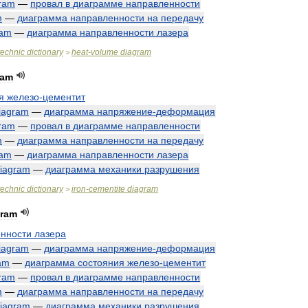
ram
—
провал
в
диаграмме
направленности
m
—
диаграмма
направленности
на
передачу
ram
—
диаграмма
направленности
лазера
technic
dictionary
heat
-
volume
diagram
>
ram
я
железо
-
цементит
iagram
—
диаграмма
напряжение
-
деформация
ram
—
провал
в
диаграмме
направленности
m
—
диаграмма
направленности
на
передачу
ram
—
диаграмма
направленности
лазера
iagram
—
диаграмма
механики
разрушения
technic
dictionary
iron
-
cementite
diagram
>
gram
нности
лазера
iagram
—
диаграмма
напряжение
-
деформация
am
—
диаграмма
состояния
железо
-
цементит
ram
—
провал
в
диаграмме
направленности
m
—
диаграмма
направленности
на
передачу
iagram
—
диаграмма
механики
разрушения