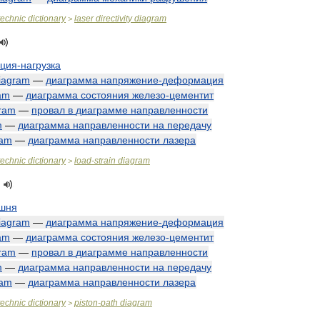
technic
dictionary
laser
directivity
diagram
>
ция
-
нагрузка
iagram
—
диаграмма
напряжение
-
деформация
am
—
диаграмма
состояния
железо
-
цементит
ram
—
провал
в
диаграмме
направленности
m
—
диаграмма
направленности
на
передачу
ram
—
диаграмма
направленности
лазера
technic
dictionary
load
-
strain
diagram
>
шня
iagram
—
диаграмма
напряжение
-
деформация
am
—
диаграмма
состояния
железо
-
цементит
ram
—
провал
в
диаграмме
направленности
m
—
диаграмма
направленности
на
передачу
ram
—
диаграмма
направленности
лазера
technic
dictionary
piston
-
path
diagram
>