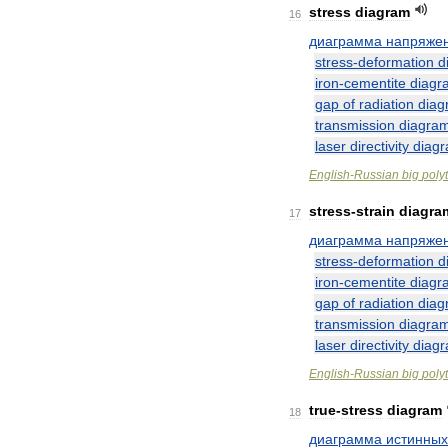
stress
diagram
16
диаграмма
напряже
stress
-
deformation
d
iron
-
cementite
diagr
gap
of
radiation
diag
transmission
diagra
laser
directivity
diag
English
-
Russian
big
poly
stress
-
strain
diagra
17
диаграмма
напряже
stress
-
deformation
d
iron
-
cementite
diagr
gap
of
radiation
diag
transmission
diagra
laser
directivity
diag
English
-
Russian
big
poly
true
-
stress
diagram
18
диаграмма
истинных