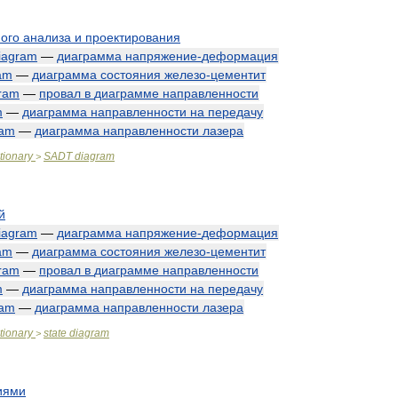
ного
анализа
и
проектирования
iagram
—
диаграмма
напряжение
-
деформация
am
—
диаграмма
состояния
железо
-
цементит
ram
—
провал
в
диаграмме
направленности
m
—
диаграмма
направленности
на
передачу
ram
—
диаграмма
направленности
лазера
tionary
SADT
diagram
>
й
iagram
—
диаграмма
напряжение
-
деформация
am
—
диаграмма
состояния
железо
-
цементит
ram
—
провал
в
диаграмме
направленности
m
—
диаграмма
направленности
на
передачу
ram
—
диаграмма
направленности
лазера
tionary
state
diagram
>
иями