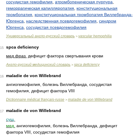
сосудистая гемофилия
,
атромбопеническая пурпура
,
геморрагическая капилляропатия
,
конституциональная
тромбопатия
,
конституциональная тромбопатия Виллебранда-
Юргенса
,
наследственная псевдогемофилия
,
синдром
Юргенса
,
сосудистая псевдогемофилия
Универсальный англо-русский словарь
vascular hemophilia
>
spca deficiency
15
мед.
фраз.
дефицит фактора свертывания крови
Англо-русский медицинский словарь
spca deficiency
>
maladie de von Willebrand
16
ангиогемофилия, болезнь Виллебранда, сосудистая
гемофилия, дефицит фактора VIII
Dictionnaire médical français-russe
maladie de von Willebrand
>
maladie de von Willebrand
17
сущ.
мед.
ангиогемофилия, болезнь Виллебранда, дефицит
фактора VIII, сосудистая гемофилия