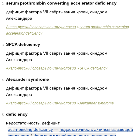
serum prothrombin converting accelerator deficiency
2
дефицит фактора VII свёртывания крови, синдром
Александера
Англо-русский словарь по иммунологии
serum prothrombin converting
>
accelerator deficiency
SPCA deficiency
3
дефицит фактора VII свёртывания крови, синдром
Александера
Англо-русский словарь по иммунологии
SPCA deficiency
>
Alexander syndrome
4
дефицит фактора VII свёртывания крови, синдром
Александера
Англо-русский словарь по иммунологии
Alexander syndrome
>
deficiency
5
недостаточность, дефицит
actin-binding deficiency
—
недостаточность актинсвязывающей
активности
(
форма иммунодефицита с нарушением