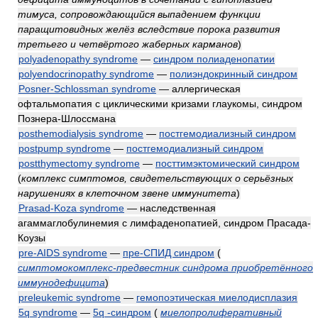
тимуса, сопровождающийся выпадением функции
паращитовидных желёз вследствие порока развития
третьего и четвёртого жаберных карманов
)
polyadenopathy syndrome
—
синдром полиаденопатии
polyendocrinopathy syndrome
—
полиэндокринный синдром
Posner-Schlossman syndrome
— аллергическая
офтальмопатия с циклическими кризами глаукомы, синдром
Познера-Шлоссмана
posthemodialysis syndrome
—
постгемодиализный синдром
postpump syndrome
—
постгемодиализный синдром
postthymectomy syndrome
—
посттимэктомический синдром
(
комплекс симптомов, свидетельствующих о серьёзных
нарушениях в клеточном звене иммунитета
)
Prasad-Koza syndrome
— наследственная
агаммаглобулинемия с лимфаденопатией, синдром Прасада-
Коузы
pre-AIDS syndrome
—
пре-СПИД синдром
(
симптомокомплекс-предвестник синдрома приобретённого
иммунодефицита
)
preleukemic syndrome
—
гемопоэтическая миелодисплазия
5q syndrome
—
5q -синдром
(
миелопролиферативный