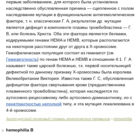
первым заболеванием, для которого была установлена
наследственно обусловленная причина — сцепленное с полом
наследование мутации в функциональном антигемолитическом
факторе, т. н. классическая Г. А, результатом др. мутации
является дефицит в компоненте плазмы тромбобластина — Г.
В, или болезнь Христа. Оба эти фактора являются белками,
кодируемыми генами HEMA и HEMB, которые располагаются
на некотором расстоянии друг от друга в Х-хромосоме.
Гемофилическая популяция состоит из гемизигот (см.
Гемизиготность
) по генам HEMA и HEMB в отношении 4:1. Г. А
называют также царской болезнью, т.к. первой носительницей
дефектной по данному признаку Х-хромосомы была королева
Великобритании Виктория. Известна также Г. С, обусловленная
дефицитом фактора свертывания крови (предшественника
плазменного тромбобластина), которая наследуется по
аутосомно-рецессивному либо аутосомно-доминантному, но с
пенетрантностью неполной
типу, и эта мутация локализована в
4-й хромосоме.
Англо-русский толковый словарь генетических терминов
hemophilia
>
hemophilia B
8