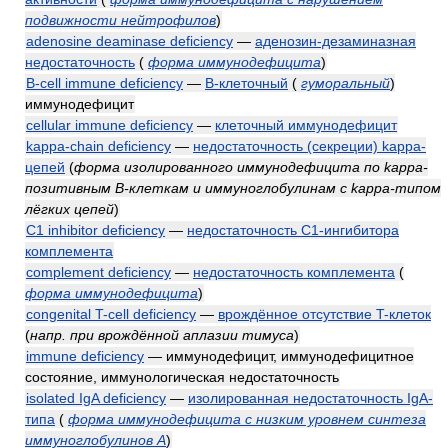
подвижности нейтрофилов
)
adenosine deaminase deficiency
—
аденозин-дезаминазная
недостаточность
(
форма иммунодефицита
)
B-cell immune deficiency
—
B-клеточный
(
гуморальный
)
иммунодефицит
cellular immune deficiency
—
клеточный иммунодефицит
kappa-chain deficiency
—
недостаточность (секреции) kappa-
цепей
(
форма изолированного иммунодефицита по kappa-
позитивным B-клеткам и иммуноглобулинам с kappa-типом
лёгких цепей
)
C1 inhibitor deficiency
—
недостаточность C1-ингибитора
комплемента
complement deficiency
—
недостаточность комплемента
(
форма иммунодефицита
)
congenital T-cell deficiency
—
врождённое отсутствие T-клеток
(
напр. при врождённой аплазии тимуса
)
immune deficiency
— иммунодефицит, иммунодефицитное
состояние, иммунологическая недостаточность
isolated IgA deficiency
—
изолированная недостаточность IgA-
типа
(
форма иммунодефицита с низким уровнем синтеза
иммуноглобулинов A
)