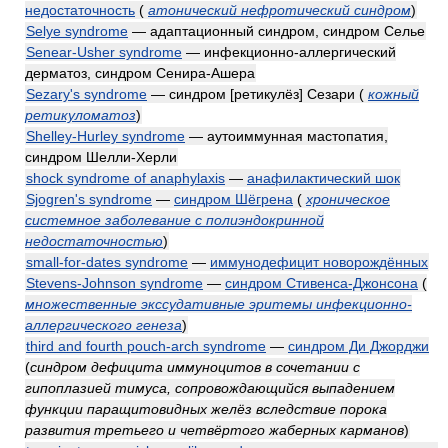
недостаточность
(
атонический нефротический синдром
)
Selye syndrome
— адаптационный синдром, синдром Селье
Senear-Usher syndrome
— инфекционно-аллергический
дерматоз, синдром Сенира-Ашера
Sezary's syndrome
— синдром [ретикулёз] Сезари
(
кожный
ретикуломатоз
)
Shelley-Hurley syndrome
— аутоиммунная мастопатия,
синдром Шелли-Херли
shock syndrome of anaphylaxis
—
анафилактический шок
Sjogren's syndrome
—
синдром Шёгрена
(
хроническое
системное заболевание с полиэндокринной
недостаточностью
)
small-for-dates syndrome
—
иммунодефицит новорождённых
Stevens-Johnson syndrome
—
синдром Стивенса-Джонсона
(
множественные экссудативные эритемы инфекционно-
аллергического генеза
)
third and fourth pouch-arch syndrome
—
синдром Ди Джорджи
(
синдром дефицита иммуноцитов в сочетании с
гипоплазией тимуса, сопровождающийся выпадением
функции паращитовидных желёз вследствие порока
развития третьего и четвёртого жаберных карманов
)