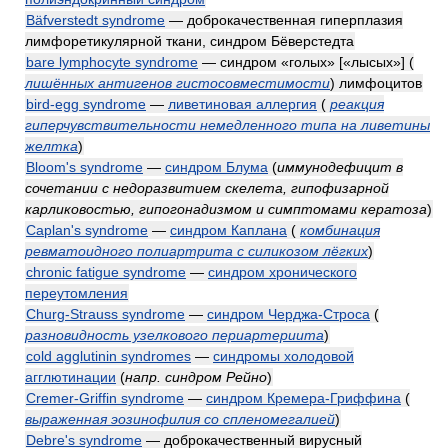
Bäfverstedt syndrome
— доброкачественная гиперплазия
лимфоретикулярной ткани, синдром Бёверстедта
bare lymphocyte syndrome
— синдром «голых» [«лысых»]
(
лишённых антигенов гистосовместимости
)
лимфоцитов
bird-egg syndrome
—
ливетиновая аллергия
(
реакция
гиперчувствительности немедленного типа на ливетины
желтка
)
Bloom's syndrome
—
синдром Блума
(
иммунодефицит в
сочетании с недоразвитием скелета, гипофизарной
карликовостью, гипогонадизмом и симптомами кератоза
)
Caplan's syndrome
—
синдром Каплана
(
комбинация
ревматоидного полиартрита с силикозом лёгких
)
chronic fatigue syndrome
—
синдром хронического
переутомления
Churg-Strauss syndrome
—
синдром Черджа-Строса
(
разновидность узелкового периартериита
)
cold agglutinin syndromes
—
синдромы холодовой
агглютинации
(
напр. синдром Рейно
)
Cremer-Griffin syndrome
—
синдром Кремера-Гриффина
(
выраженная эозинофилия со спленомегалией
)
Debre's syndrome
— доброкачественный вирусный