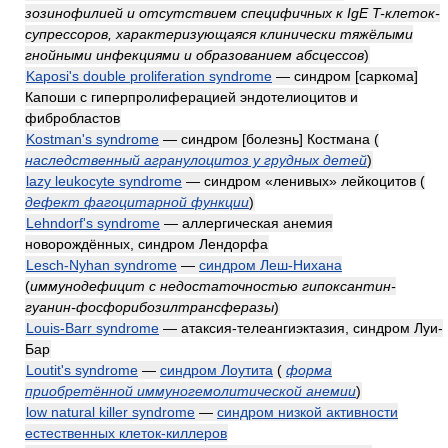
зозинофилией и отсутствием специфичных к IgE T-клеток-
супрессоров, характеризующаяся клинически тяжёлыми
гнойными инфекциями и образованием абсцессов
)
Kaposi's double proliferation syndrome
— синдром [саркома]
Капоши с гиперпролиферацией эндотелиоцитов и
фибробластов
Kostman's syndrome
— синдром [болезнь] Костмана
(
наследственный агранулоцитоз у грудных детей
)
lazy leukocyte syndrome
— синдром «ленивых» лейкоцитов
(
дефект фагоцитарной функции
)
Lehndorf's syndrome
— аллергическая анемия
новорождённых, синдром Лендорфа
Lesch-Nyhan syndrome
—
синдром Леш-Нихана
(
иммунодефицит с недостаточностью гипоксантин-
гуанин-фосфорибозилтрансферазы
)
Louis-Barr syndrome
— атаксия-телеангиэктазия, синдром Луи-
Бар
Loutit's syndrome
—
синдром Лоутита
(
форма
приобретённой иммуногемолитической анемии
)
low natural killer syndrome
—
синдром низкой активности
естественных клеток-киллеров