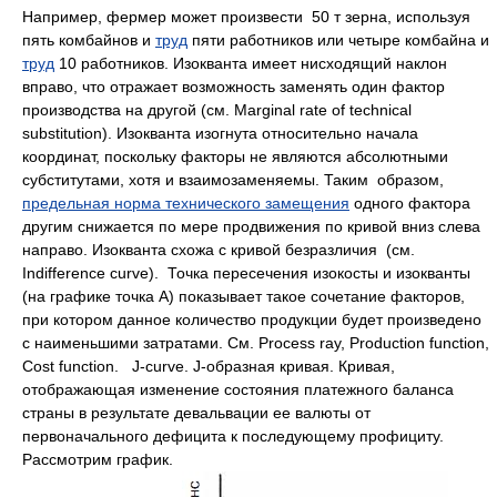
Например, фермер может произвести 50 т зерна, используя
пять комбайнов и
труд
пяти работников или четыре комбайна и
труд
10 работников. Изокванта имеет нисходящий наклон
вправо, что отражает возможность заменять один фактор
производства на другой (см. Marginal rate of technical
substitution). Изокванта изогнута относительно начала
координат, поскольку факторы не являются абсолютными
субститутами, хотя и взаимозаменяемы. Таким образом,
предельная норма технического замещения
одного фактора
другим снижается по мере продвижения по кривой вниз слева
направо. Изокванта схожа с кривой безразличия (см.
Indifference curve). Точка пересечения изокосты и изокванты
(на графике точка А) показывает такое сочетание факторов,
при котором данное количество продукции будет произведено
с наименьшими затратами. См. Process ray, Production function,
Cost function. J-curve. J-образная кривая. Кривая,
отображающая изменение состояния платежного баланса
страны в результате девальвации ее валюты от
первоначального дефицита к последующему профициту.
Рассмотрим график.