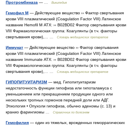
Протромбиназа
— …
Википедия
Гемофил М
— Действующее вещество ›› Фактор свертывания
крови VIII плазматический (Coagulation Factor VIII) Латинское
название Hemofil M АТХ: ›› B02BD02 Фактор свертывания крови
VIII Фармакологическая группа: Коагулянты (в т.ч. факторы
свертывания крови),… …
Словарь медицинских препаратов
Иммунат
— Действующее вещество ›› Фактор свертывания
крови VIII плазматический (Coagulation Factor VIII) Латинское
название Immunate АТХ: ›› B02BD02 Фактор свертывания крови
VIII Фармакологическая группа: Коагулянты (в т.ч. факторы
свертывания крови),… …
Словарь медицинских препаратов
ГИПОПИТУИТАРИЗМ
— мед. Гипопитуитаризм
недостаточность функции гипофиза или гипоталамуса с
уменьшением или прекращением продукции одного или
нескольких тропных гормонов передней доли или АДГ.
Этиология • Опухоли гипофиза, обычно аденомы (с. 13) и
кранио фарингиомы …
Справочник по болезням
Гемофилия
— один из тяжелых, врожденных геморрагических