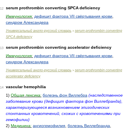
serum prothrombin converting SPCA deficiency
12
Иммунология:
дефицит фактора VII свёртывания крови
,
синдром Александера
Универсальный англо-русский словарь
serum prothrombin converting
>
SPCA deficiency
serum prothrombin converting accelerator deficiency
13
Иммунология:
дефицит фактора VII свёртывания крови
,
синдром Александера
Универсальный англо-русский словарь
serum prothrombin converting
>
accelerator deficiency
vascular hemophilia
14
1)
Общая лексика:
болезнь фон Виллебра
(наследственное
заболевание крови (дефицит фактора фон Виллебранда),
характеризующееся возникновением эпизодических
спонтанных кровотечений, схожих с кровотечениями при
гемофилии)
2)
Медицина:
ангиогемофилия
,
болезнь Виллебранда
,