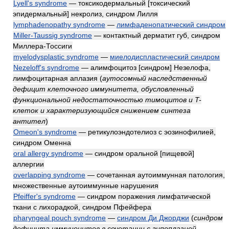
Lyell's syndrome
— токсикодермальный [токсический
эпидермальный] некролиз, синдром Лилля
lymphadenopathy syndrome
—
лимфаденопатический синдром
Miller-Taussig syndrome
— контактный дерматит губ, синдром
Миллера-Тоссиги
myelodysplastic syndrome
—
миелодиспластический синдром
Nezeloff's syndrome
— алимфоцитоз [синдром] Незелофа,
лимфоцитарная аплазия
(
аутосомный наследственный
дефицит клеточного иммунитета, обусловленный
функциональной недостаточностью тимоцитов и T-
клеток и характеризующийся снижением синтеза
антител
)
Omeon's syndrome
— ретикулоэндотелиоз с эозинофилией,
синдром Оменна
oral allergy syndrome
— синдром оральной [пищевой]
аллергии
overlapping syndrome
— сочетанная аутоиммунная патология,
множественные аутоиммунные нарушения
Pfeiffer's syndrome
— синдром поражения лимфатической
ткани с лихорадкой, синдром Пфейфера
pharyngeal pouch syndrome
—
синдром Ди Джорджи
(
синдром
дефицита иммуноцитов в сочетании с гипоплазией