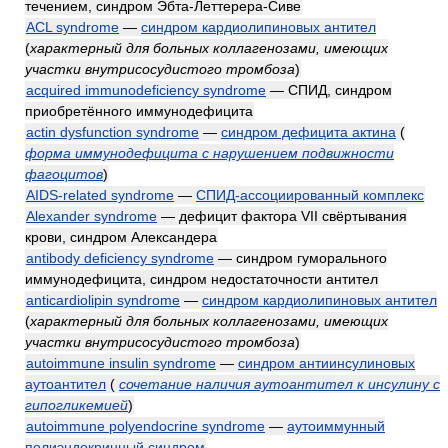
течением, синдром Эбта-Леттерера-Сиве
ACL syndrome
—
синдром кардиолипиновых антител
(
характерный для больных коллагенозами, имеющих
участки внутрисосудистого тромбоза
)
acquired immunodeficiency syndrome
— СПИД, синдром
приобретённого иммунодефицита
actin dysfunction syndrome
—
синдром дефицита актина
(
форма иммунодефицита с нарушением подвижности
фагоцитов
)
AIDS-related syndrome
—
СПИД-ассоциированный комплекс
Alexander syndrome
— дефицит фактора VII свёртывания
крови, синдром Александера
antibody deficiency syndrome
— синдром гуморального
иммунодефицита, синдром недостаточности антител
anticardiolipin syndrome
—
синдром кардиолипиновых антител
(
характерный для больных коллагенозами, имеющих
участки внутрисосудистого тромбоза
)
autoimmune insulin syndrome
—
синдром антиинсулиновых
аутоантител
(
сочетание наличия аутоантител к инсулину с
гипогликемией
)
autoimmune polyendocrine syndrome
—
аутоиммунный
полиэндокринный синдром