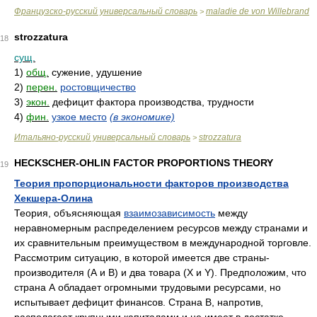
Французско-русский универсальный словарь
maladie de von Willebrand
>
strozzatura
18
сущ.
1)
общ.
сужение, удушение
2)
перен.
ростовщичество
3)
экон.
дефицит фактора производства, трудности
4)
фин.
узкое место
(в экономике)
Итальяно-русский универсальный словарь
strozzatura
>
HECKSCHER-OHLIN FACTOR PROPORTIONS THEORY
19
Теория пропорциональности факторов производства
Хекшера-Олина
Теория, объясняющая
взаимозависимость
между
неравномерным распределением ресурсов между странами и
их сравнительным преимуществом в международной торговле.
Рассмотрим ситуацию, в которой имеется две страны-
производителя (А и B) и два товара (Х и Y). Предположим, что
страна А обладает огромными трудовыми ресурсами, но
испытывает дефицит финансов. Страна B, напротив,
располагает крупными капиталами и не имеет в достатке