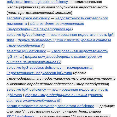
polyclonal immunoglobulin deficiency
— поликлональная
[неспецифическая] иммуноглобулиновая недостаточность
(
напр. при множественной миеломе
)
secretory piece deficiency
—
недостаточность секреторного
компонента
(
одна из форм изолированного
иммунодефицита секреторного IgA
)
selective IgA deficiency
—
изолированная недостаточность IgA-
типа
(
форма иммунодефицита с низким уровнем синтеза
иммуноглобулинов A
)
selective IgG deficiency
—
изолированная недостаточность
IgG-типа
(
форма иммунодефицита с низким уровнем
синтеза иммуноглобулинов G
)
selective IgG-subclass deficiency
—
изолированная
недостаточность подклассов IgG-типа
(
форма
иммунодефицита с недостаточностью или отсутствием в
сыворотке определённых подклассов иммуноглобулинов
)
selective IgM deficiency
—
изолированная недостаточность
IgM-типа
(
форма иммунодефицита с низким уровнем
синтеза иммуноглобулинов M
)
serum prothrombin converting accelerator deficiency
— дефицит
фактора VII свёртывания крови, синдром Александера
SPCA deficiency
— дефицит фактора VII свёртывания крови,