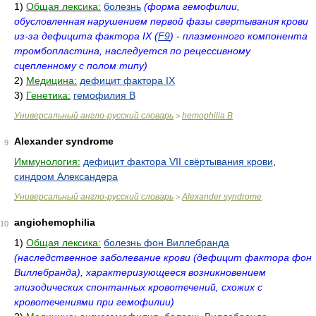
1)
Общая лексика:
болезнь
(форма гемофилии,
обусловленная нарушением первой фазы свертывания крови
из-за дефицита фактора IX (
F9
) - плазменного компонента
тромбопластина, наследуется по рецессивному
сцепленному с полом типу)
2)
Медицина:
дефицит фактора IX
3)
Генетика:
гемофилия B
Универсальный англо-русский словарь
hemophilia B
>
Alexander syndrome
9
Иммунология:
дефицит фактора VII свёртывания крови
,
синдром Александера
Универсальный англо-русский словарь
Alexander syndrome
>
angiohemophilia
10
1)
Общая лексика:
болезнь фон Виллебранда
(наследственное заболевание крови (дефицит фактора фон
Виллебранда), характеризующееся возникновением
эпизодических спонтанных кровотечений, схожих с
кровотечениями при гемофилии)