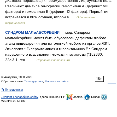
диатезов, поражающих преимущественно лиц мужского пола.
Различают два типа гемофилии гемофилия А (дефицит VIII
фактора) и гемофилия В (дефицит IX фактора). Первый тип
встречается в 80% случаев, второй в …
Официальная
терминология
СИНДРОМ МАЛЬАБСОРБЦИИ
— мед. Синдром
мальабсорбции может быть обусловлен дефектом любого
этапа пищеварения или патологией любого из органов ЖКТ.
Этиология • Гипервитаминоз и гиповитаминоз Е • Синдром
нарушенного всасывания глюкозы и галактозы (*182380,
22ql3.1, ген… …
Справочник по болезням
© Академик, 2000-2026
18+
Обратная связь:
Техподдержка
,
Реклама на сайте
👣 Путешествия
Экспорт словарей на сайты
, сделанные на PHP,
Joomla,
Drupal,
WordPress, MODx.