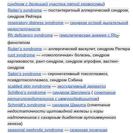
синдром с делецией участка пятой хромосомы
)
Reiter's syndrome
— постэнтеритный аллергический синдром,
синдром Рейтера
respiratory distress syndrome
—
синдром острой дыхательной
недостаточности
Rh deficiency syndrome
—
гемолитическая анемия с Rh
-
0
фенотипом
Ruiter's syndrome
— аллергический васкулит, синдром Рютера
runt syndrome
— «гомологичная» болезнь, синдром
карликовости, рант-синдром, синдром атрофии, вастинг-
синдром
Sabin's syndrome
— серонегативный токсоплазмоз,
псевдотоксоплазмоз, синдром Сэбина
scalded skin syndrome
—
экссудативный дерматоз
Schilling's syndrome
—
синдром Шиллинга
(
сочетание
ретикулоэндотелиоза с иммунодефицитом
)
Schmidt's syndrome
—
синдром Шмидта
(
сочетание
недостаточности щитовидной железы и коры
надпочечников с сахарным диабетом аутоиммунного
генеза
)
seasonal nephrotic syndrome
—
сезонная почечная