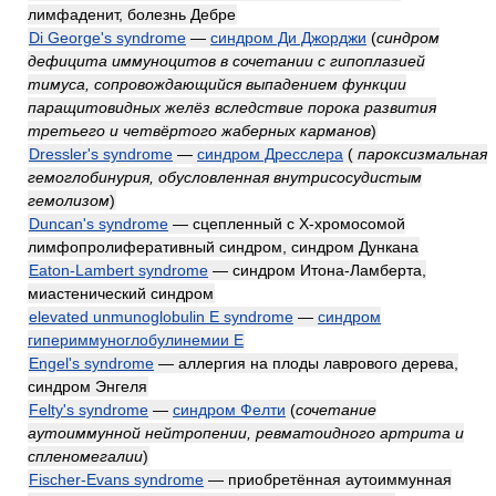
лимфаденит, болезнь Дебре
Di George's syndrome
—
синдром Ди Джорджи
(
синдром
дефицита иммуноцитов в сочетании с гипоплазией
тимуса, сопровождающийся выпадением функции
паращитовидных желёз вследствие порока развития
третьего и четвёртого жаберных карманов
)
Dressler's syndrome
—
синдром Дресслера
(
пароксизмальная
гемоглобинурия, обусловленная внутрисосудистым
гемолизом
)
Duncan's syndrome
— сцепленный с X-хромосомой
лимфопролиферативный синдром, синдром Дункана
Eaton-Lambert syndrome
— синдром Итона-Ламберта,
миастенический синдром
elevated unmunoglobulin Е syndrome
—
синдром
гипериммуноглобулинемии E
Engel's syndrome
— аллергия на плоды лаврового дерева,
синдром Энгеля
Felty's syndrome
—
синдром Фелти
(
сочетание
аутоиммунной нейтропении, ревматоидного артрита и
спленомегалии
)
Fischer-Evans syndrome
— приобретённая аутоиммунная