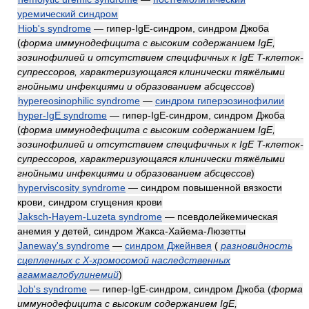
уремический синдром
Hiob's syndrome
— гипер-IgE-синдром, синдром Джоба
(
форма иммунодефицита с высоким содержанием IgE,
зозинофилией и отсутствием специфичных к IgE T-клеток-
супрессоров, характеризующаяся клинически тяжёлыми
гнойными инфекциями и образованием абсцессов
)
hypereosinophilic syndrome
—
синдром гиперэозинофилии
hyper-IgE syndrome
— гипер-IgE-синдром, синдром Джоба
(
форма иммунодефицита с высоким содержанием IgE,
зозинофилией и отсутствием специфичных к IgE T-клеток-
супрессоров, характеризующаяся клинически тяжёлыми
гнойными инфекциями и образованием абсцессов
)
hyperviscosity syndrome
— синдром повышенной вязкости
крови, синдром сгущения крови
Jaksch-Hayem-Luzeta syndrome
— псевдолейкемическая
анемия у детей, синдром Жакса-Хайема-Люзетты
Janeway's syndrome
—
синдром Джейнвея
(
разновидность
сцепленных с X-хромосомой наследственных
агаммаглобулинемий
)
Job's syndrome
— гипер-IgE-синдром, синдром Джоба
(
форма
иммунодефицита с высоким содержанием IgE,