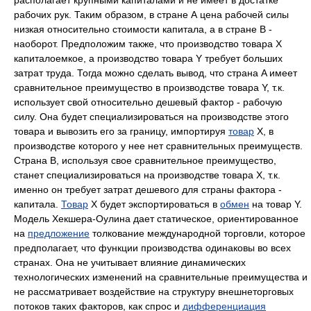
рабочих рук. Таким образом, в стране А цена рабочей силы
низкая относительно стоимости капитала, а в стране B -
наоборот. Предположим также, что производство товара Х
капиталоемкое, а производство товара Y требует больших
затрат труда. Тогда можно сделать вывод, что страна A имеет
сравнительное преимущество в производстве товара Y, т.к.
использует свой относительно дешевый фактор - рабочую
силу. Она будет специализироваться на производстве этого
товара и вывозить его за границу, импортируя
товар
Х, в
производстве которого у нее нет сравнительных преимуществ.
Страна B, используя свое сравнительное преимущество,
станет специализироваться на производстве товара Х, т.к.
именно он требует затрат дешевого для страны фактора -
капитала.
Товар
Х будет экспортироваться в
обмен
на товар Y.
Модель Хекшера-Оулина дает статическое, ориентированное
на
предложение
толкование международной торговли, которое
предполагает, что функции производства одинаковы во всех
странах. Она не учитывает влияние динамических
технологических изменений на сравнительные преимущества и
не рассматривает воздействие на структуру внешнеторговых
потоков таких факторов, как спрос и
дифференциация