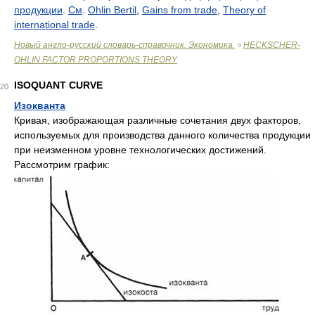
продукции
.
См
.
Ohlin Bertil
,
Gains from trade
,
Theory of
international trade
.
Новый англо-русский словарь-справочник. Экономика.
HECKSCHER-
>
OHLIN FACTOR PROPORTIONS THEORY
ISOQUANT CURVE
20
Изокванта
Кривая, изображающая различные сочетания двух факторов,
используемых для производства данного количества продукции
при неизменном уровне технологических достижений.
Рассмотрим график: