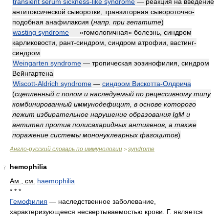
transient serum sickness-like syndrome
— реакция на введение
антитоксической сыворотки; транзиторная сывороточно-
подобная анафилаксия
(
напр. при гепатите
)
wasting syndrome
— «гомологичная» болезнь, синдром
карликовости, рант-синдром, синдром атрофии, вастинг-
синдром
Weingarten syndrome
— тропическая эозинофилия, синдром
Вейнгартена
Wiscott-Aldrich syndrome
—
синдром Вискотта-Олдрича
(
сцепленный с полом и наследуемый по рецессивному типу
комбинированный иммунодефицит, в основе которого
лежит избирательное нарушение образования IgM и
антител против полисахаридных антигенов, а также
поражение системы мононуклеарных фагоцитов
)
Англо-русский словарь по иммунологии
syndrome
>
hemophilia
7
Ам., см.
haemophilia
* * *
Гемофилия
— наследственное заболевание,
характеризующееся несвертываемостью крови. Г. является