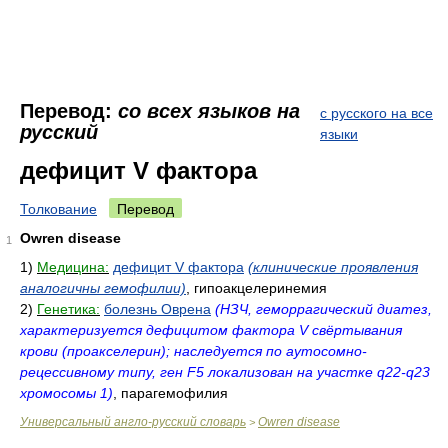
Перевод:
со всех языков на
с русского на все
русский
языки
дефицит V фактора
Толкование
Перевод
Owren disease
1
1)
Медицина:
дефицит V фактора
(клинические проявления
аналогичны гемофилии)
, гипоакцелеринемия
2)
Генетика:
болезнь Оврена
(НЗЧ, геморрагический диатез,
характеризуется дефицитом фактора V свёртывания
крови (проакселерин); наследуется по аутосомно-
рецессивному типу, ген F5 локализован на участке q22-q23
хромосомы 1)
, парагемофилия
Универсальный англо-русский словарь
Owren disease
>