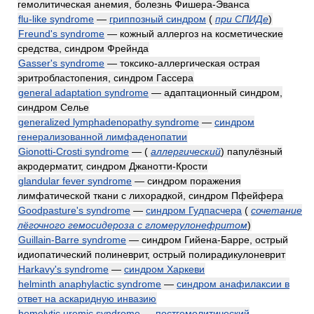
гемолитическая анемия, болезнь Фишера-Эванса
flu-like syndrome
—
гриппозный синдром
(
при СПИДе
)
Freund's syndrome
— кожный аллергоз на косметические
средства, синдром Фрейнда
Gasser's syndrome
— токсико-аллергическая острая
эритробластопения, синдром Гассера
general adaptation syndrome
— адаптационный синдром,
синдром Селье
generalized lymphadenopathy syndrome
—
синдром
генерализованной лимфаденопатии
Gionotti-Crosti syndrome
—
(
аллергический
)
папулёзный
акродерматит, синдром Джанотти-Крости
glandular fever syndrome
— синдром поражения
лимфатической ткани с лихорадкой, синдром Пфейфера
Goodpasture's syndrome
—
синдром Гудпасчера
(
сочетание
лёгочного гемосидероза с гломерулонефритом
)
Guillain-Barre syndrome
— синдром Гийена-Барре, острый
идиопатический полиневрит, острый полирадикулоневрит
Harkavy's syndrome
—
синдром Харкеви
helminth anaphylactic syndrome
—
синдром анафилаксии в
ответ на аскаридную инвазию
hemolytic uremic syndrome
—
постгемолитический