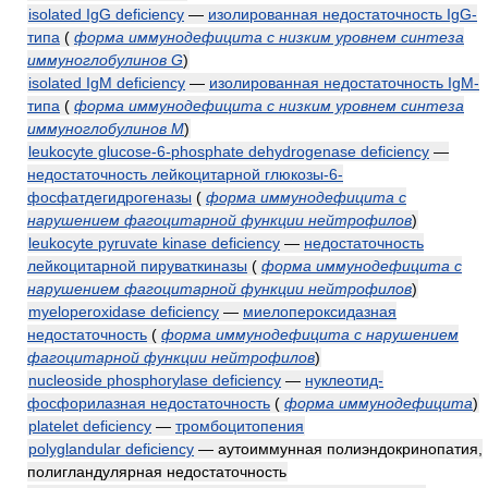
isolated IgG deficiency
—
изолированная недостаточность IgG-
типа
(
форма иммунодефицита с низким уровнем синтеза
иммуноглобулинов G
)
isolated IgM deficiency
—
изолированная недостаточность IgM-
типа
(
форма иммунодефицита с низким уровнем синтеза
иммуноглобулинов M
)
leukocyte glucose-6-phosphate dehydrogenase deficiency
—
недостаточность лейкоцитарной глюкозы-6-
фосфатдегидрогеназы
(
форма иммунодефицита с
нарушением фагоцитарной функции нейтрофилов
)
leukocyte pyruvate kinase deficiency
—
недостаточность
лейкоцитарной пируваткиназы
(
форма иммунодефицита с
нарушением фагоцитарной функции нейтрофилов
)
myeloperoxidase deficiency
—
миелопероксидазная
недостаточность
(
форма иммунодефицита с нарушением
фагоцитарной функции нейтрофилов
)
nucleoside phosphorylase deficiency
—
нуклеотид-
фосфорилазная недостаточность
(
форма иммунодефицита
)
platelet deficiency
—
тромбоцитопения
polyglandular deficiency
— аутоиммунная полиэндокринопатия,
полигландулярная недостаточность