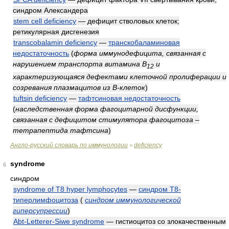
синдром Александера
stem cell deficiency
— дефицит стволовых клеток;
ретикулярная дисгенезия
transcobalamin deficiency
—
транскобаламиновая
недостаточность
(
форма иммунодефицита, связанная с
нарушением транспорта витамина B
и
12
характеризующаяся дефектами клеточной пролиферации и
созревания плазмацитов из B-клеток
)
tuftsin deficiency
—
тафтсиновая недостаточность
(
наследственная форма фагоцитарной дисфункции,
связанная с дефицитом стимулятора фагоцитоза ‒
тетрапептида тафтсина
)
Англо-русский словарь по иммунологии
deficiency
>
syndrome
6
синдром
syndrome of T8 hyper lymphocytes
—
синдром T8-
типерлимфоцитоза
(
синдром иммунологической
гиперсупрессии
)
Abt-Letterer-Siwe syndrome
— гистиоцитоз со злокачественным