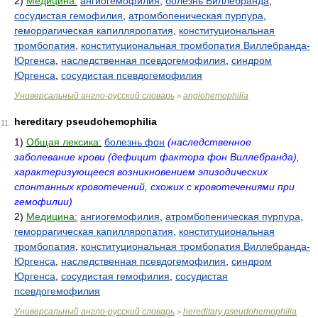
2)
Медицина:
ангиогемофилия
,
болезнь Виллебранда
,
сосудистая гемофилия
,
атромбопеническая пурпура
,
геморрагическая капилляропатия
,
конституциональная
тромбопатия
,
конституциональная тромбопатия Виллебранда-
Юргенса
,
наследственная псевдогемофилия
,
синдром
Юргенса
,
сосудистая псевдогемофилия
Универсальный англо-русский словарь
angiohemophilia
>
hereditary pseudohemophilia
11
1)
Общая лексика:
болезнь фон
(наследственное
заболевание крови (дефицит фактора фон Виллебранда),
характеризующееся возникновением эпизодических
спонтанных кровотечений, схожих с кровотечениями при
гемофилии)
2)
Медицина:
ангиогемофилия
,
атромбопеническая пурпура
,
геморрагическая капилляропатия
,
конституциональная
тромбопатия
,
конституциональная тромбопатия Виллебранда-
Юргенса
,
наследственная псевдогемофилия
,
синдром
Юргенса
,
сосудистая гемофилия
,
сосудистая
псевдогемофилия
Универсальный англо-русский словарь
hereditary pseudohemophilia
>