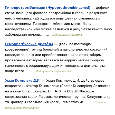
Гипопротромбинемия (Hypoprothrombinaemid)
— дефицит
свертывающего фактора протромбина в крови, в результате
чего у человека наблюдается повышенная склонность к
кровотечениям. Гипопротромбинемия может быть
наследственной или может развиться в результате какого либо
заболевания печени,… …
Медицинские термины
Геморраги́ческие диате́зы
— (греч. haimorrhagia
кровотечение) группа болезней и патологических состояний
наследственного или приобретенного характера, общим
проявлением которых является геморрагический синдром
(склонность к рецидивирующим интенсивным длительным,
чаще всего… …
Медицинская энциклопедия
Уман Комплекс Д.И.
— Уман Комплекс Д.И. Действующее
вещество ›› Фактор IX комплекс (Factor IX complex) Латинское
название Uman Complex D.I. АТХ: ›› B02BD Факторы
свертывания крови Фармакологическая группа: Коагулянты (в
т.ч. факторы свертывания крови), гемостатики… …
Словарь
медицинских препаратов