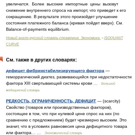
увеличатся. Более высокие импортные цены вызовут
снижение внутреннего спроса на импорт, что приведет к его
сокращению. В результате этого произойдет улучшение
состояния платежного баланса (кривая пойдет вверх). См.
Balance-of-payments equilibrium.
Новый англо-русский словарь-справочник. Экономика.
ISOQUANT
>
CURVE
См. также в других словарях:
дефицит фибринстабилизирующего фактора
—
геморрагический диатез, развивающийся при недостаточности
фактора XIII свертывающей системы крови …
Большой
медицинский словарь
РЕДКОСТЬ, OГРАНИЧЕННОСТЬ, ДЕФИЦИТ
— (scarcity)
Свойство (товаров или производственных факторов),
состоящее в том, что при нулевой цене спрос на них (по
сравнению с предложением) будет чрезмерно высоким. Это
значит, что в условиях равновесия цена дефицитного товара
или фактора… …
Экономический словарь