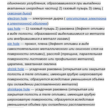
одиночного углубления, образовавшегося при выпадении
вкатанных инородных частиц
)
2) газовый пузырь 3) свищ
(
сквозная дыра
)
electron hole
—
электронная дырка
(
отсутствие электрона
в электронной оболочке
)
gas hole
—
1) газовый пузырь 2) раковина
(
дефект отливки
в виде полости, образованной выделившимися из металла
или внедрившимися в металл газами
)
pin hole
—
прокол, плена
(
дефект отливки в виде
самостоятельного металлического или окисного слоя на
поверхности отливки
)
, расслой
(
трещина, параллельная
поверхности листового или профильного металла
)
,
царапина, закатанная окалина
shrink hole
—
усадочная раковина
(
открытая или закрытая
полость в теле отливки, имеющая грубую шероховатую
поверхность; образуется вследствие уменьшения объёма
при охлаждении расплавленного металла
)
shrinkage hole
—
усадочная раковина
(
открытая или
закрытая полость в теле отливки, имеющая грубую
шероховатую поверхность; образуется вследствие
уменьшения объёма при охлаждении расплавленного