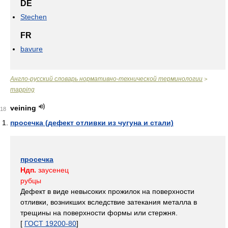
DE
Stechen
FR
bavure
Англо-русский словарь нормативно-технической терминологии
>
mapping
veining
18
просечка (дефект отливки из чугуна и стали)
просечка
Ндп.
заусенец
рубцы
Дефект в виде невысоких прожилок на поверхности
отливки, возникших вследствие затекания металла в
трещины на поверхности формы или стержня.
[
ГОСТ 19200-80
]