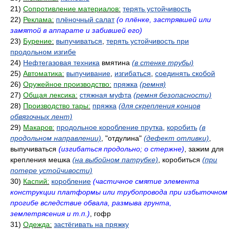
21)
Сопротивление материалов:
терять устойчивость
22)
Реклама:
плёночный салат
(о плёнке, застрявшей или
замятой в аппарате и забившей его)
23)
Бурение:
выпучиваться
,
терять устойчивость при
продольном изгибе
24)
Нефтегазовая техника
вмятина
(в стенке трубы)
25)
Автоматика:
выпучивание
,
изгибаться
,
соединять скобой
26)
Оружейное производство:
пряжка
(ремня)
27)
Общая лексика:
стяжная муфта
(ремня безопасности)
28)
Производство тары:
пряжка
(для скрепления концов
обвязочных лент)
29)
Макаров:
продольное коробление прутка
,
коробить
(в
продольном направлении)
, "отдулина"
(дефект отливки)
,
выпучиваться
(изгибаться продольно; о стержне)
, зажим для
крепления мешка
(на выбойном патрубке)
, коробиться
(при
потере устойчивости)
30)
Каспий:
коробление
(частичное смятие элемента
конструкции платформы или трубопровода при избыточном
прогибе вследствие обвала, размыва грунта,
землетрясения и т.п.)
, гофр
31)
Одежда:
застёгивать на пряжку