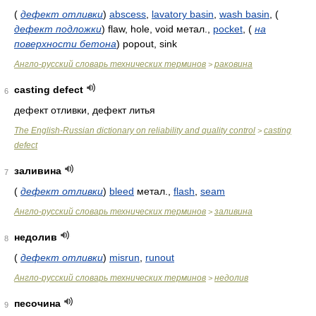
(
дефект отливки
)
abscess
,
lavatory basin
,
wash basin
,
(
дефект подложки
)
flaw, hole, void метал.,
pocket
,
(
на
поверхности бетона
)
popout, sink
Англо-русский словарь технических терминов
раковина
>
casting defect
6
дефект отливки, дефект литья
The English-Russian dictionary on reliability and quality control
casting
>
defect
заливина
7
(
дефект отливки
)
bleed
метал.,
flash
,
seam
Англо-русский словарь технических терминов
заливина
>
недолив
8
(
дефект отливки
)
misrun
,
runout
Англо-русский словарь технических терминов
недолив
>
песочина
9