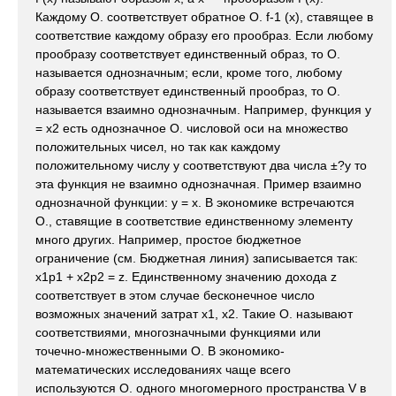
Каждому О. соответствует обратное О. f-1 (x), ставящее в
соответствие каждому образу его прообраз. Если любому
прообразу соответствует единственный образ, то О.
называется однозначным; если, кроме того, любому
образу соответствует единственный прообраз, то О.
называется взаимно однозначным. Например, функция y
= x2 есть однозначное О. числовой оси на множество
положительных чисел, но так как каждому
положительному числу y соответствуют два числа ±?y то
эта функция не взаимно однозначная. Пример взаимно
однозначной функции: y = x. В экономике встречаются
О., ставящие в соответствие единственному элементу
много других. Например, простое бюджетное
ограничение (см. Бюджетная линия) записывается так:
x1p1 + x2p2 = z. Единственному значению дохода z
соответствует в этом случае бесконечное число
возможных значений затрат x1, x2. Такие О. называют
соответствиями, многозначными функциями или
точечно-множественными О. В экономико-
математических исследованиях чаще всего
используются О. одного многомерного пространства V в