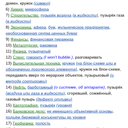
домен, кружок
(символ)
6)
Химия:
микросфера
7)
Строительство:
пузырёк воздуха
(в жидкости)
, пузырёк газа
(в жидкости)
8)
Экономика:
афера
,
бум
,
жульническое предприятие
,
необоснованная скупка ценных бумаг
9)
Финансы:
финансовая пирамида
10)
Металлургия:
раковина
11)
Физика:
пузырчатый
12)
Сленг:
говорить
(I won't bubble.)
, разговаривать
13)
Вычислительная техника:
кружок
(на блок-схеме или в
обозначении логического элемента)
, кружок на блок-схеме,
передавать вверх по иерархии объектов, пузырьковый
(о
методе сортировки)
14)
Нефть:
барботажный
(о системе, об аппарате)
, пузырёк
(воздуха или газа в жидкости)
, сгоревший, сожжённый,
газовый пузырь
(дефект отливки)
15)
Картография:
пузырёк
(уровня)
16)
Банковское дело:
не имеющего объективной основы
,
подъём биржевой конъюнктуры до уровня
17)
Геофизика:
полость