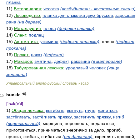
планка
11)
Ветеринария:
чесотка
(возбудители - чесоточные клещи)
12)
Лесоводство:
планка для стыковки двух брусьев
,
заросшая
рана
(на дереве)
13)
Металлургия:
плена
(дефект слитка)
14)
Сленг:
подлец
15)
Автоматика:
ужимина
(дефект отливки)
, плена
(дефект
проката)
16)
Прокат:
накат
(дефект)
17)
Макаров:
вмятина
,
дефект
,
раковина
(в материале)
18)
Табуированная лексика:
уродливый человек
(чаще
женщина)
Универсальный англо-русский словарь
scab
>
buckle
15
['bʌk(ə)l]
1)
Общая лексика:
выгибать
,
выгнуть
,
гнуть
,
жениться
,
застёгивать
,
застёгивать пряжку
,
застегнуть пряжку
,
изгиб
(вертикальный)
, морщина, неровность, подаваться,
приготовиться, приниматься энергично за дело, прогиб,
пряжка, сгибать, сгибаться
(от давления)
, скреплять пряжкой,