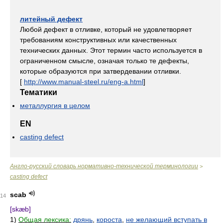
литейный дефект
Любой дефект в отливке, который не удовлетворяет
требованиям конструктивных или качественных
технических данных. Этот термин часто используется в
ограниченном смысле, означая только те дефекты,
которые образуются при затвердевании отливки.
[
http://www.manual-steel.ru/eng-a.html
]
Тематики
металлургия в целом
EN
casting defect
Англо-русский словарь нормативно-технической терминологии
>
casting defect
scab
14
[skæb]
1)
Общая лексика:
дрянь
,
короста
,
не желающий вступать в