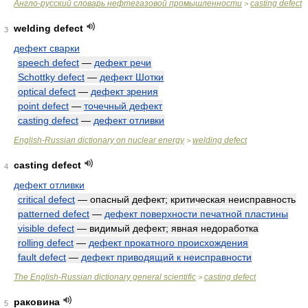
Англо-русский словарь нефтегазовой промышленности
casting defect
>
welding defect
3
дефект сварки
speech defect
—
дефект речи
Schottky defect
—
дефект Шотки
optical defect
—
дефект зрения
point defect
—
точечный дефект
casting defect
—
дефект отливки
English-Russian dictionary on nuclear energy
welding defect
>
casting defect
4
дефект отливки
critical defect
— опасный дефект; критическая неисправность
patterned defect
—
дефект поверхности печатной пластины
visible defect
— видимый дефект; явная недоработка
rolling defect
—
дефект прокатного происхождения
fault defect
—
дефект приводящий к неисправности
The English-Russian dictionary general scientific
casting defect
>
раковина
5