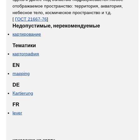
отображаемое пространство: территория, акватория,
небесное тело, космическое пространство и т.д.
[
ГОСТ 21667-76
]
Недопустимые, нерекомендуемые
картирование
Тематики
картография
EN
mapping
DE
Kartierung
FR
lever