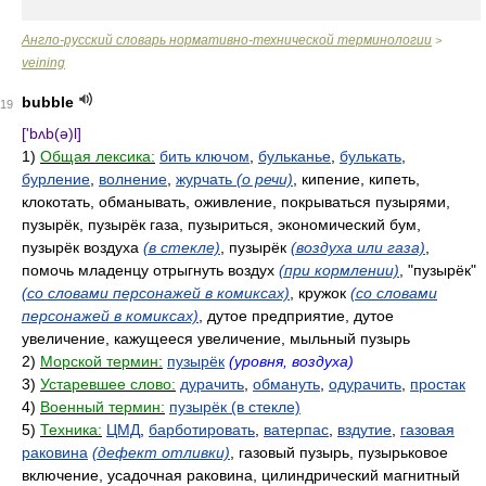
Англо-русский словарь нормативно-технической терминологии
>
veining
bubble
19
['bʌb(ə)l]
1)
Общая лексика:
бить ключом
,
бульканье
,
булькать
,
бурление
,
волнение
,
журчать
(о речи)
, кипение, кипеть,
клокотать, обманывать, оживление, покрываться пузырями,
пузырёк, пузырёк газа, пузыриться, экономический бум,
пузырёк воздуха
(в стекле)
, пузырёк
(воздуха или газа)
,
помочь младенцу отрыгнуть воздух
(при кормлении)
, "пузырёк"
(со словами персонажей в комиксах)
, кружок
(со словами
персонажей в комиксах)
, дутое предприятие, дутое
увеличение, кажущееся увеличение, мыльный пузырь
2)
Морской термин:
пузырёк
(уровня, воздуха)
3)
Устаревшее слово:
дурачить
,
обмануть
,
одурачить
,
простак
4)
Военный термин:
пузырёк (в стекле)
5)
Техника:
ЦМД
,
барботировать
,
ватерпас
,
вздутие
,
газовая
раковина
(дефект отливки)
, газовый пузырь, пузырьковое
включение, усадочная раковина, цилиндрический магнитный