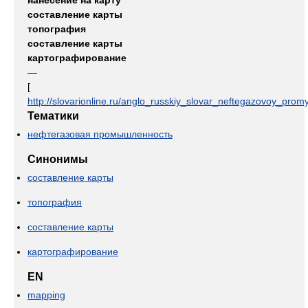
нанесение на карту
составление карты
топография
составление карты
картографирование
—
[
http://slovarionline.ru/anglo_russkiy_slovar_neftegazovoy_promy
Тематики
нефтегазовая промышленность
Синонимы
составление карты
топография
составление карты
картографирование
EN
mapping