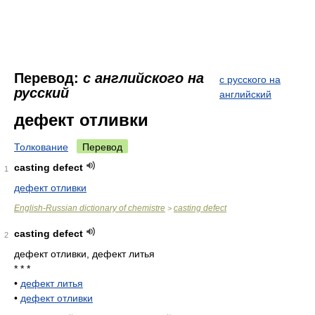
Перевод:
с английского на
с русского на
русский
английский
дефект отливки
Толкование
Перевод
casting defect
1
дефект отливки
English-Russian dictionary of chemistre
casting defect
>
casting defect
2
дефект отливки, дефект литья
* * *
•
дефект литья
•
дефект отливки