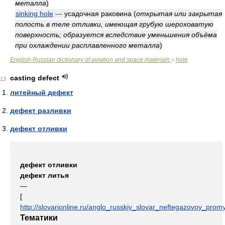
металла
)
sinking hole
—
усадочная раковина
(
открытая или закрытая
полость в теле отливки, имеющая грубую шероховатую
поверхность; образуется вследствие уменьшения объёма
при охлаждении расплавленного металла
)
English-Russian dictionary of aviation and space materials
hole
>
casting defect
13
литейный дефект
дефект разливки
дефект отливки
дефект отливки
дефект литья
—
[
http://slovarionline.ru/anglo_russkiy_slovar_neftegazovoy_promy
Тематики