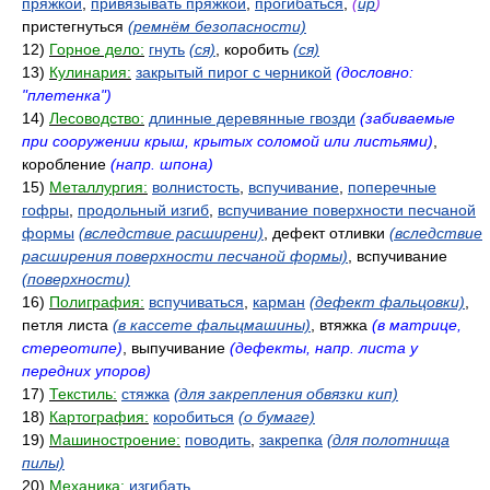
пряжкой
,
привязывать пряжкой
,
прогибаться
,
(
up
)
пристегнуться
(ремнём безопасности)
12)
Горное дело:
гнуть
(ся)
, коробить
(ся)
13)
Кулинария:
закрытый пирог с черникой
(дословно:
"плетенка")
14)
Лесоводство:
длинные деревянные гвозди
(забиваемые
при сооружении крыш, крытых соломой или листьями)
,
коробление
(напр. шпона)
15)
Металлургия:
волнистость
,
вспучивание
,
поперечные
гофры
,
продольный изгиб
,
вспучивание поверхности песчаной
формы
(вследствие расширени)
, дефект отливки
(вследствие
расширения поверхности песчаной формы)
, вспучивание
(поверхности)
16)
Полиграфия:
вспучиваться
,
карман
(дефект фальцовки)
,
петля листа
(в кассете фальцмашины)
, втяжка
(в матрице,
стереотипе)
, выпучивание
(дефекты, напр. листа у
передних упоров)
17)
Текстиль:
стяжка
(для закрепления обвязки кип)
18)
Картография:
коробиться
(о бумаге)
19)
Машиностроение:
поводить
,
закрепка
(для полотнища
пилы)
20)
Механика:
изгибать