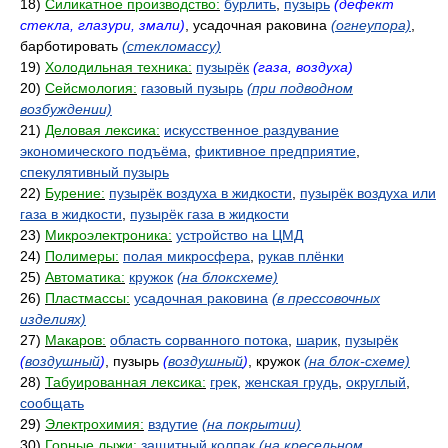
18)
Силикатное производство:
бурлить
,
пузырь
(дефект
стекла, глазури, змали)
, усадочная раковина
(огнеупора)
,
барботировать
(стекломассу)
19)
Холодильная техника:
пузырёк
(газа, воздуха)
20)
Сейсмология:
газовый пузырь
(при подводном
возбуждении)
21)
Деловая лексика:
искусственное раздувание
экономического подъёма
,
фиктивное предприятие
,
спекулятивный пузырь
22)
Бурение:
пузырёк воздуха в жидкости
,
пузырёк воздуха или
газа в жидкости
,
пузырёк газа в жидкости
23)
Микроэлектроника:
устройство на ЦМД
24)
Полимеры:
полая микросфера
,
рукав плёнки
25)
Автоматика:
кружок
(на блоксхеме)
26)
Пластмассы:
усадочная раковина
(в прессовочных
изделиях)
27)
Макаров:
область сорванного потока
,
шарик
,
пузырёк
(
воздушный
)
, пузырь
(
воздушный
)
, кружок
(на блок-схеме)
28)
Табуированная лексика:
грек
,
женская грудь
,
округлый
,
сообщать
29)
Электрохимия:
вздутие
(на покрытии)
30)
Горные лыжи:
защитный колпак
(на кресельном