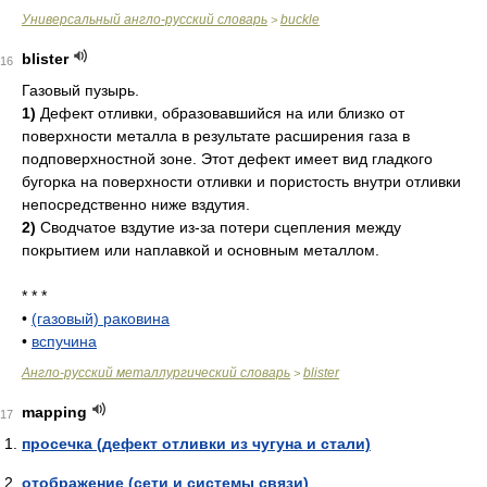
Универсальный англо-русский словарь
buckle
>
blister
16
Газовый пузырь.
1)
Дефект отливки, образовавшийся на или близко от
поверхности металла в результате расширения газа в
подповерхностной зоне. Этот дефект имеет вид гладкого
бугорка на поверхности отливки и пористость внутри отливки
непосредственно ниже вздутия.
2)
Сводчатое вздутие из-за потери сцепления между
покрытием или наплавкой и основным металлом.
* * *
•
(газовый) раковина
•
вспучина
Англо-русский металлургический словарь
blister
>
mapping
17
просечка (дефект отливки из чугуна и стали)
отображение (сети и системы связи)