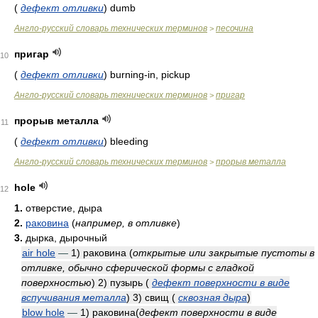
(
дефект отливки
)
dumb
Англо-русский словарь технических терминов
песочина
>
пригар
10
(
дефект отливки
)
burning-in, pickup
Англо-русский словарь технических терминов
пригар
>
прорыв металла
11
(
дефект отливки
)
bleeding
Англо-русский словарь технических терминов
прорыв металла
>
hole
12
1.
отверстие, дыра
2.
раковина
(
например, в отливке
)
3.
дырка, дырочный
air hole
—
1) раковина
(
открытые или закрытые пустоты в
отливке, обычно сферической формы с гладкой
поверхностью
)
2) пузырь
(
дефект поверхности в виде
вспучивания металла
)
3) свищ
(
сквозная дыра
)
blow hole
—
1) раковина
(
дефект поверхности в виде