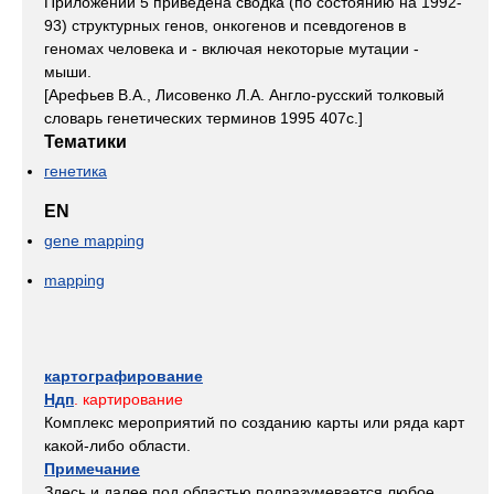
Приложении 5 приведена сводка (по состоянию на 1992-
93) структурных генов, онкогенов и псевдогенов в
геномах человека и - включая некоторые мутации -
мыши.
[Арефьев В.А., Лисовенко Л.А. Англо-русский толковый
словарь генетических терминов 1995 407с.]
Тематики
генетика
EN
gene mapping
mapping
картографирование
Ндп
. картирование
Комплекс мероприятий по созданию карты или ряда карт
какой-либо области.
Примечание
Здесь и далее под областью подразумевается любое