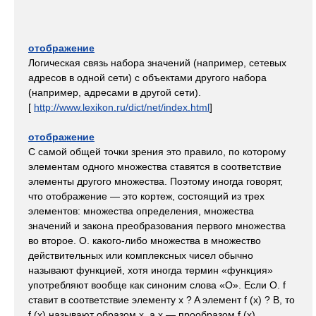
отображение
Логическая связь набора значений (например, сетевых
адресов в одной сети) с объектами другого набора
(например, адресами в другой сети).
[
http://www.lexikon.ru/dict/net/index.html
]
отображение
С самой общей точки зрения это правило, по которому
элементам одного множества ставятся в соответствие
элементы другого множества. Поэтому иногда говорят,
что отображение — это кортеж, состоящий из трех
элементов: множества определения, множества
значений и закона преобразования первого множества
во второе. О. какого-либо множества в множество
действительных или комплексных чисел обычно
называют функцией, хотя иногда термин «функция»
употребляют вообще как синоним слова «О». Если О. f
ставит в соответствие элементу x ? A элемент f (x) ? B, то
f (x) называют образом x, а x — прообразом f (x).