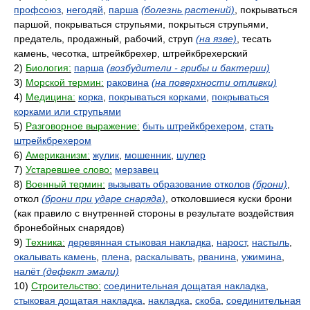
профсоюз
,
негодяй
,
парша
(болезнь растений)
, покрываться
паршой, покрываться струпьями, покрыться струпьями,
предатель, продажный, рабочий, струп
(на язве)
, тесать
камень, чесотка, штрейкбрехер, штрейкбрехерский
2)
Биология:
парша
(возбудители - грибы и бактерии)
3)
Морской термин:
раковина
(на поверхности отливки)
4)
Медицина:
корка
,
покрываться корками
,
покрываться
корками или струпьями
5)
Разговорное выражение:
быть штрейкбрехером
,
стать
штрейкбрехером
6)
Американизм:
жулик
,
мошенник
,
шулер
7)
Устаревшее слово:
мерзавец
8)
Военный термин:
вызывать образование отколов
(брони)
,
откол
(брони при ударе снаряда)
, отколовшиеся куски брони
(как правило с внутренней стороны в результате воздействия
бронебойных снарядов)
9)
Техника:
деревянная стыковая накладка
,
нарост
,
настыль
,
окалывать камень
,
плена
,
раскалывать
,
рванина
,
ужимина
,
налёт
(дефект эмали)
10)
Строительство:
соединительная дощатая накладка
,
стыковая дощатая накладка
,
накладка
,
скоба
,
соединительная