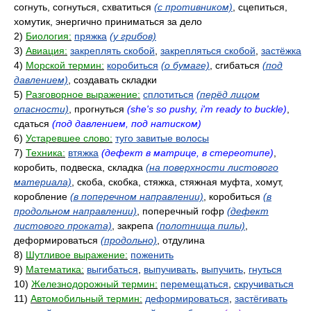
согнуть, согнуться, схватиться
(с противником)
, сцепиться,
хомутик, энергично приниматься за дело
2)
Биология:
пряжка
(у грибов)
3)
Авиация:
закреплять скобой
,
закрепляться скобой
,
застёжка
4)
Морской термин:
коробиться
(о бумаге)
, сгибаться
(под
давлением)
, создавать складки
5)
Разговорное выражение:
сплотиться
(перёд лицом
опасности)
, прогнуться
(she's so pushy, i'm ready to buckle)
,
сдаться
(под давлением, под натиском)
6)
Устаревшее слово:
туго завитые волосы
7)
Техника:
втяжка
(дефект в матрице, в стереотипе)
,
коробить, подвеска, складка
(на поверхности листового
материала)
, скоба, скобка, стяжка, стяжная муфта, хомут,
коробление
(в поперечном направлении)
, коробиться
(в
продольном направлении)
, поперечный гофр
(дефект
листового проката)
, закрепа
(полотнища пилы)
,
деформироваться
(продольно)
, отдулина
8)
Шутливое выражение:
поженить
9)
Математика:
выгибаться
,
выпучивать
,
выпучить
,
гнуться
10)
Железнодорожный термин:
перемещаться
,
скручиваться
11)
Автомобильный термин:
деформироваться
,
застёгивать