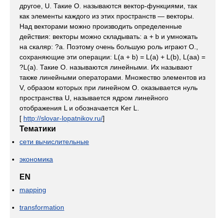
другое, U. Такие О. называются вектор-функциями, так
как элементы каждого из этих пространств — векторы.
Над векторами можно производить определенные
действия: векторы можно складывать: a + b и умножать
на скаляр: ?a. Поэтому очень большую роль играют О.,
сохраняющие эти операции: L(a + b) = L(a) + L(b), L(aa) =
?L(a). Такие О. называются линейными. Их называют
также линейными операторами. Множество элементов из
V, образом которых при линейном О. оказывается нуль
пространства U, называется ядром линейного
отображения L и обозначается Ker L.
[
http://slovar-lopatnikov.ru/
]
Тематики
сети вычислительные
экономика
EN
mapping
transformation