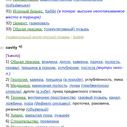
подъёмнике)
31)
Игорный бизнес:
баббл
(в покере: высшее неоплачиваемое
место в турнире)
32)
Цемент:
газировать
33)
Общая лексика:
(спекулятивный) пузырь
Универсальный англо-русский словарь
bubble
>
cavity
20
['kævɪtɪ]
1)
Общая лексика:
впадина
,
дупло
,
каверна
,
пазуха
,
полость
,
провал
,
трещина в породе
,
углубление
,
пустота
(внутри чего-
л.)
2)
Геология:
камера
,
трещина
(в породе)
, углублённость, ямка
3)
Медицина:
кариозная полость
,
лунка
(предметного
стекла)
, дупло
(в зубе)
, лунка предметного стекла
4)
Техника:
внутреннее пространство
,
газовый пузырь
,
канал
,
ложбина
,
пора
(дефект отливки)
, проточка, раковина,
резонатор
(объёмный)
5)
Химия:
закрытая пора
,
пузырёк
6)
Строительство:
промоина