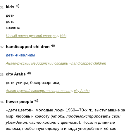
kids
31
дети
деть
козлята
Новый англо-русский словарь
kids
>
handicapped children
32
дети-инвалиды
Англо-русский медицинский словарь
handicapped children
>
city Arabs
33
дети улицы, беспризорники;
Англо-русский словарь по социологии
city Arabs
>
flower people
34
«дети цветов», молодые люди
1960—70-
х
гг.
,
выступавшие за
мир, любовь и красоту
(
чтобы продемонстрировать свои
убеждения, часто ходили с цветами
).
Носили длинные
волосы, необычную одежду и иногда употребляли лёгкие