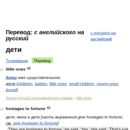
Перевод:
с английского на
с русского на
русский
английский
дети
Толкование
Перевод
little ones
21
дети
имя существительное:
дети
(
children
,
babies
,
little ones
,
small children
,
young ones
,
brood
)
Англо-русский синонимический словарь
little ones
>
hostages to fortune
22
дети; жена и дети
[часть выражения give hostages to fortune;
см.
give hostages to fortune
]
‘They are hostages to fortune,’ he said. ‘Yes,’ she said, ‘That's just