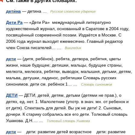
См. также в других словарях:
дети́на
— детина …
Русское словесное ударение
Дети Ра
— «Дети Ра» международный литературно
художественный журнал, основанный в Саратове в 2004 году,
посвящённый современной поэзии. Издаётся в Москве. С
2006 года журнал выходит ежемесячно. Главный редактор
член Союза писателей… …
Википедия
дети
— (дитя, ребёнок), ребята, детвора, ребятня, цветы
жизни, наше будущее; детишки, мальцы, будущее страны,
мелкота, мелюзга, ребятки, выводок, малышня, детьми, детям,
мальва, детушки, ладинос, ребятишки Словарь русских
синонимов. дети см. ребёнок 1… …
Словарь синонимов
ДЕТИ
— ДЕТИ, детей, детям, детьми (детями не прав.), о
детях, ед. нет. 1. Малолетние (употр. в знач. мн. от ребенок и
от дитя). Спектакль для детей. Вы уж не дети! 2. Сыновья,
дочери. К старику собрались все его дети. Толковый словарь
Ушакова. Д.Н.… …
Толковый словарь Ушакова
дети
— дети: развитие детей возрастное дети: развитие