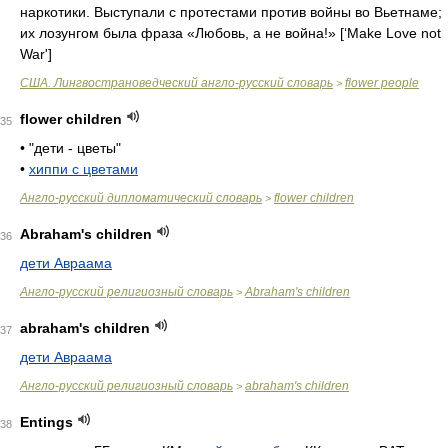
наркотики. Выступали с протестами против войны во Вьетнаме;
их лозунгом была фраза «Любовь, а не война!»
[‘Make Love not
War']
США. Лингвострановедческий англо-русский словарь
flower people
>
flower children
35
•
"дети - цветы"
•
хиппи с цветами
Англо-русский дипломатический словарь
flower children
>
Abraham's children
36
дети Авраама
Англо-русский религиозный словарь
Abraham's children
>
abraham's children
37
дети Авраама
Англо-русский религиозный словарь
abraham's children
>
Entings
38