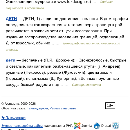
Энциклопедия мудрости.» www.foxdesign.ru) …
Сводная
энциклопедия афоризмов
ДЕТИ
— ДЕТИ, 1) люди, не достигшие зрелости. В демографии
определяется как возрастная категория, верх. граница к рой
различается в зависимости от цели исследования. При
изучении воспроизводства населения границей, отделяющей
Д. от взрослых, обычно… …
Демографический энциклопедический
словарь
дети
— беспечные (П.Я., Дрожжин); «Звонкоголосые, быстрые
и светлые, как капельки разбежавшейся ртути» (Л.Андреев);
румяные (Некрасов); резвые (Жуковский); цветы земли
(Горький); ясноглазые (Щ. Куперник); «Вечные неустанные
сосуды божьей радости над… …
Словарь эпитетов
© Академик, 2000-2026
18+
Обратная связь:
Техподдержка
,
Реклама на сайте
👣 Путешествия
Экспорт словарей на сайты
, сделанные на PHP,
Joomla,
Drupal,