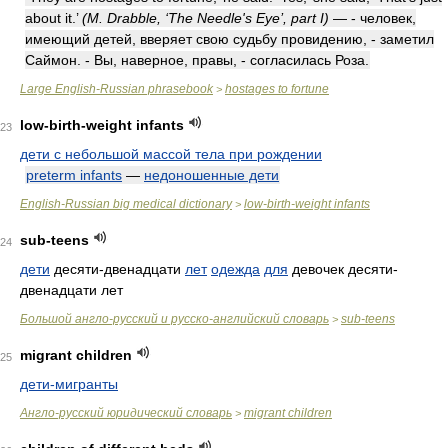
about it.’
(M. Drabble, ‘The Needle's Eye’, part I)
— - человек,
имеющий детей, вверяет свою судьбу провидению, - заметил
Саймон. - Вы, наверное, правы, - согласилась Роза.
Large English-Russian phrasebook
hostages to fortune
>
low-birth-weight infants
23
дети с небольшой массой тела при рождении
preterm infants
—
недоношенные дети
English-Russian big medical dictionary
low-birth-weight infants
>
sub-teens
24
дети
десяти-двенадцати
лет
одежда
для
девочек десяти-
двенадцати лет
Большой англо-русский и русско-английский словарь
sub-teens
>
migrant children
25
дети-мигранты
Англо-русский юридический словарь
migrant children
>