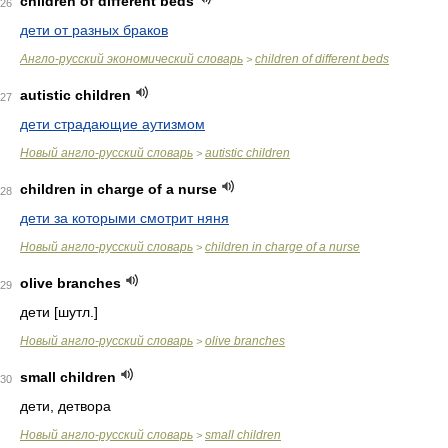
children of different beds
26
дети от разных браков
Англо-русский экономический словарь
children of different beds
>
autistic children
27
дети страдающие аутизмом
Новый англо-русский словарь
autistic children
>
children in charge of a nurse
28
дети за которыми смотрит няня
Новый англо-русский словарь
children in charge of a nurse
>
olive branches
29
дети [шутл.]
Новый англо-русский словарь
olive branches
>
small children
30
дети, детвора
Новый англо-русский словарь
small children
>