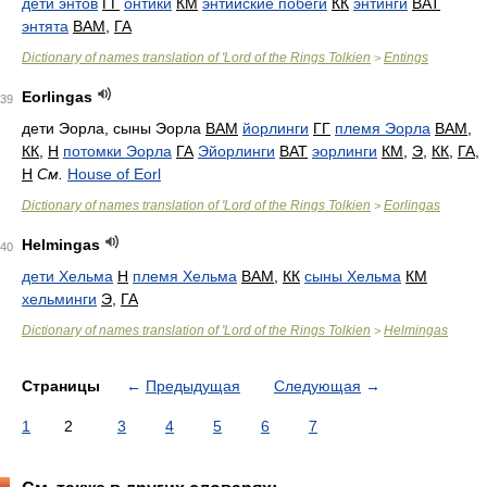
дети энтов
ГГ
онтики
КМ
энтийские побеги
КК
энтинги
ВАТ
энтята
ВАМ
,
ГА
Dictionary of names translation of 'Lord of the Rings Tolkien
Entings
>
Eorlingas
39
дети Эорла, сыны Эорла
ВАМ
йорлинги
ГГ
племя Эорла
ВАМ
,
КК
,
Н
потомки Эорла
ГА
Эйорлинги
ВАТ
эорлинги
КМ
,
Э
,
КК
,
ГА
,
Н
См.
House of Eorl
Dictionary of names translation of 'Lord of the Rings Tolkien
Eorlingas
>
Helmingas
40
дети Хельма
Н
племя Хельма
ВАМ
,
КК
сыны Хельма
КМ
хельминги
Э
,
ГА
Dictionary of names translation of 'Lord of the Rings Tolkien
Helmingas
>
Страницы
←
Предыдущая
Следующая
→
1
2
3
4
5
6
7