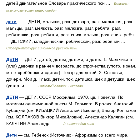
детей двигательное Словарь практического пси …
Большая
психологическая энциклопедия
дети
— ДЕТИ, малыши, разг. детвора, разг. малышня, разг.
мальцы, разг. мелкота, разг. мелюзга, разг. ребята, разг.
ребятишки, разг. ребятня, разг. сниж. мальва, разг. сниж. ребя
ДЕТСКИЙ, младенческий, ребяческий, разг. ребячий …
Словарь-тезаурус синонимов русской речи
ДЕТИ
— ДЕТИ, детей, детям, детьми, о детях. 1. Мальчики и
(или) девочки в раннем возрасте, до отрочества (употр. в знач.
мн. к «ребёнок» и «дитя»). Театр для детей. 2. Сыновья,
дочери. Мои д. | ласк. детки, ток, детишки, шек и детушки, шек
(устар. и… …
Толковый словарь Ожегова
ДЕТИ
— ДЕТИ, СССР, Мосфильм, 1970, цв. Новелла. По
мотивам одноименной пьесы М. Горького. В ролях: Анатолий
Кубацкий (см. КУБАЦКИЙ Анатолий Львович), Виктор Колпаков
(см. КОЛПАКОВ Виктор Михайлович), Александр Калягин (см.
КАЛЯГИН Александр… …
Энциклопедия кино
Дети
— см. Ребенок (Источник: «Афоризмы со всего мира.