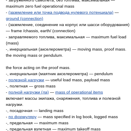
- загруженного самолета, без топлива, максимальная —
maximum zero fuel operational mass
-
(заземление или точка подвода нулевого потенциала)
—
ground (connection)
- (заземление, соединение на корпус или шасси оборудования)
— frame /chassis, earth/ (connection)
- заправляемого топлива, максимальная — maximum fuel load
(mass)
-, инерциапьная (акселерометpa) — moving mass, proof mass.
the moving mass or pendulum.
the force acting on the proof mass.
-, инерциальная (маятник акселерометра) — pendulum
-
полезной нагрузки
— useful load mass, payload mass
-, полетная — gross mass
-
полной нагрузки (ла)
—
mass of operational items
включает массы экипажа, снаряжения, топлива и полезной
нагрузки.
-, посадочная — landing mass
-
по формуляру
— mass specified in log book, logged mass
-, предельная — maximum mass
-, предельная взлетная — maximum takeoff mass