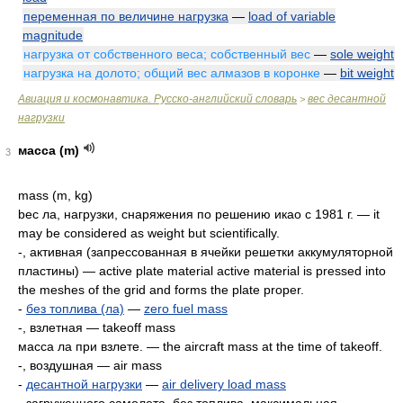
переменная по величине нагрузка
—
load of variable
magnitude
нагрузка от собственного веса; собственный вес
—
sole weight
нагрузка на долото; общий вес алмазов в коронке
—
bit weight
Авиация и космонавтика. Русско-английский словарь
вес десантной
>
нагрузки
масса (m)
3
mass (m, kg)
beс ла, нагрузки, снаряжения пo решению икао с 1981 г. — it
may be considered as weight but scientifically.
-, активная (запрессованная в ячейки решетки аккумуляторной
пластины) — active plate material active material is pressed into
the meshes of the grid and forms the plate proper.
-
без топлива (ла)
—
zero fuel mass
-, взлетная — takeoff mass
масса ла при взлете. — the aircraft mass at the time of takeoff.
-, воздушная — air mass
-
десантной нагрузки
—
air delivery load mass