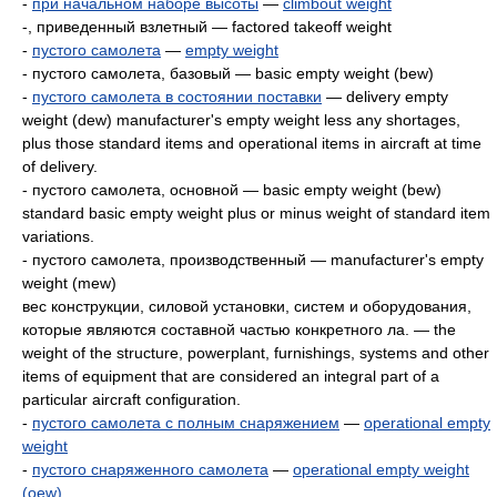
-
при начальном наборе высоты
—
climbout weight
-, приведенный взлетный — factored takeoff weight
-
пустого самолета
—
empty weight
- пустого самолета, базовый — basic empty weight (bew)
-
пустого самолета в состоянии поставки
— delivery empty
weight (dew) manufacturer's empty weight less any shortages,
plus those standard items and operational items in aircraft at time
of delivery.
- пустого самолета, основной — basic empty weight (bew)
standard basic empty weight plus or minus weight of standard item
variations.
- пустого самолета, производственный — manufacturer's empty
weight (mew)
вес конструкции, силовой установки, систем и оборудования,
которые являются составной частью конкретного ла. — the
weight of the structure, powerplant, furnishings, systems and other
items of equipment that are considered an integral part of a
particular aircraft configuration.
-
пустого самолета с полным снаряжением
—
operational empty
weight
-
пустого снаряженного самолета
—
operational empty weight
(oew)