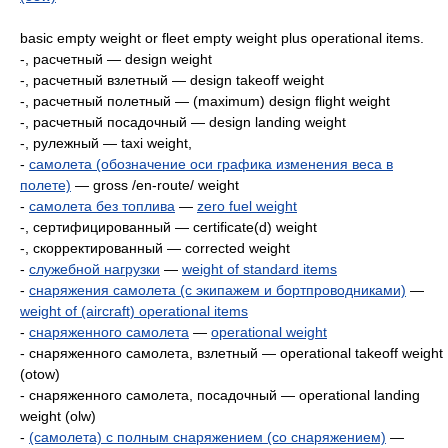
basic empty weight or fleet empty weight plus operational items.
-, расчетный — design weight
-, расчетный взлетный — design takeoff weight
-, расчетный полетный — (maximum) design flight weight
-, расчетный посадочный — design landing weight
-, рулежный — taxi weight,
-
самолета (обозначение оси графика изменения веса в
полете)
— gross /en-route/ weight
-
самолета без топлива
—
zero fuel weight
-, сертифицированный — certificate(d) weight
-, скорректированный — corrected weight
-
служебной нагрузки
—
weight of standard items
-
снаряжения самолета (с экипажем и бортпроводниками)
—
weight of (aircraft) operational items
-
снаряженного самолета
—
operational weight
- снаряженного самолета, взлетный — operational takeoff weight
(otow)
- снаряженного самолета, посадочный — operational landing
weight (olw)
-
(самолета) с полным снаряжением (со снаряжением)
—