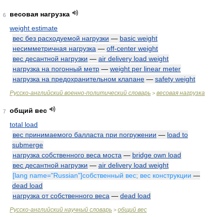
весовая нагрузка
6
weight estimate
вес без расходуемой нагрузки
—
basic weight
несимметричная нагрузка
—
off-center weight
вес десантной нагрузки
—
air delivery load weight
нагрузка на погонный метр
—
weight per linear meter
нагрузка на предохранительном клапане
—
safety weight
Русско-английский военно-политический словарь
весовая нагрузка
>
общий вес
7
total load
вес принимаемого балласта при погружении
—
load to
submerge
нагрузка собственного веса моста
—
bridge own load
вес десантной нагрузки
—
air delivery load weight
[lang name="Russian"]собственный вес; вес конструкции
—
dead load
нагрузка от собственного веса
—
dead load
Русско-английский научный словарь
общий вес
>