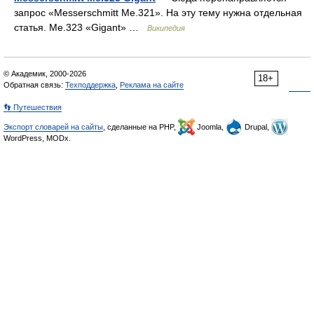
запрос «Messerschmitt Me.321». На эту тему нужна отдельная
статья. Me.323 «Gigant» …
Википедия
© Академик, 2000-2026
18+
Обратная связь:
Техподдержка
,
Реклама на сайте
👣 Путешествия
Экспорт словарей на сайты
, сделанные на PHP,
Joomla,
Drupal,
WordPress, MODx.