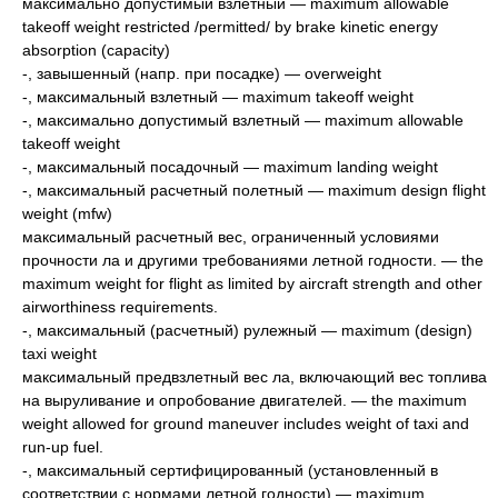
максимально допустимый взлетный — maximum allowable
takeoff weight restricted /permitted/ by brake kinetic energy
absorption (capacity)
-, завышенный (напр. при посадке) — overweight
-, максимальный взлетный — maximum takeoff weight
-, максимально допустимый взлетный — maximum allowable
takeoff weight
-, максимальный посадочный — maximum landing weight
-, максимальный расчетный полетный — maximum design flight
weight (mfw)
максимальный расчетный вес, ограниченный условиями
прочности ла и другими требованиями летной годности. — the
maximum weight for flight as limited by aircraft strength and other
airworthiness requirements.
-, максимальный (расчетный) рулежный — maximum (design)
taxi weight
максимальный предвзлетный вес ла, включающий вес топлива
на выруливание и опробование двигателей. — the maximum
weight allowed for ground maneuver includes weight of taxi and
run-up fuel.
-, максимальный сертифицированный (установленный в
соответствии с нормами летной годности) — maximum