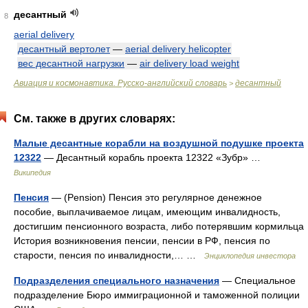
десантный
8
aerial delivery
десантный вертолет
—
aerial delivery helicopter
вес десантной нагрузки
—
air delivery load weight
Авиация и космонавтика. Русско-английский словарь
десантный
>
См. также в других словарях:
Малые десантные корабли на воздушной подушке проекта
12322
— Десантный корабль проекта 12322 «Зубр» …
Википедия
Пенсия
— (Pension) Пенсия это регулярное денежное
пособие, выплачиваемое лицам, имеющим инвалидность,
достигшим пенсионного возраста, либо потерявшим кормильца
История возникновения пенсии, пенсии в РФ, пенсия по
старости, пенсия по инвалидности,… …
Энциклопедия инвестора
Подразделения специального назначения
— Специальное
подразделение Бюро иммиграционной и таможенной полиции