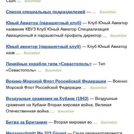
США …
Википедия
Список специальных подразделений
— …
Википедия
Юный Авиатор (парашютный клуб)
— Клуб Юный Авиатор
название КВУЗ Клуб Юный Авиатор Специализация
Авиационный и парашютный профиль директор …
Википедия
Юный авиатор (парашютный клуб)
— Клуб Юный Авиатор
назв …
Википедия
Линейные корабли типа «Севастополь»
— Тип
«Севастополь» …
Википедия
Военно-Морской Флот Российской Федерации
— Военно
Морской Флот Российской Федерации …
Википедия
Воздушные сражения на Кубани (1943)
— Воздушные
сражения на Кубани Вторая мировая война, Великая
Отечественная война …
Википедия
Битва за Британию
— Вторая мировая во …
Википедия
Messerschmitt Me.323 Gigant
— Сюда перенаправляется