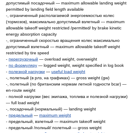
допустимый посадочный — maximum allowable landing weight
permitted by landing field length available
-, ограниченный располагаемой энергоемкостью колес
(тормозов), максимально допустимый взлетный — maximum
allowable takeoff weight restricted /permitted/ by brake kinetic
energy absorption capacity
-, ограниченный скоростью вращения колес максимально
допустимый взлетный — maximum allowable takeoff weight
restricted by tire speed
-
перегрузочный
— overload weight, overweight
-
по формуляру
— logged weight, weight specified in log book
-
полезной нагрузки
—
useful load weight
-, полетный (в рлэ, на графиках) — gross weight (gw)
-, полетный (по британским нормам летной годности bcar) —
en-route weight
- полной нагрузки (вес экипажа, топлива и полезной нагрузки)
— full load weight
-, посадочный (нормальный) — landing weight
-
предельный
—
maximum weight
- предельный, взлетный — maximum takeoff weight
- предельный /полный/ полетный — gross weight