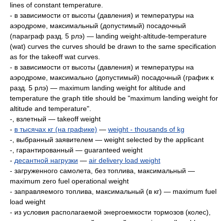
lines of constant temperature.
- в зависимости от высоты (давления) и температуры на
аэродроме, максимальный (допустимый) посадочный
(параграф разд. 5 рлэ) — landing weight-altitude-temperature
(wat) curves the curves should be drawn to the same specification
as for the takeoff wat curves.
- в зависимости от высоты (давления) и температуры на
аэродроме, максимально (допустимый) посадочный (график к
разд. 5 рлэ) — maximum landing weight for altitude and
temperature the graph title should be "maximum landing weight for
altitude and temperature".
-, взлетный — takeoff weight
-
в тысячах кг (на графике)
—
weight - thousands of kg
-, выбранный заявителем — weight selected by the applicant
-, гарантированный — guaranteed weight
-
десантной нагрузки
—
air delivery load weight
- загруженного самолета, без топлива, максимальный —
maximum zero fuel operational weight
- заправляемого топлива, максимальный (в кг) — maximum fuel
load weight
- из условия располагаемой энергоемкости тормозов (колес),