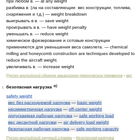
при любом в. — at any weight
разбивка в. (ла на составляющие: вес конструкции, топлива,
снаряжения и т.д.) — weight breakdown
выигрывать в в. — save weight
проигрывать в в. — have weight penalty
уменьшать в. — reduce weight
химическое фрезерование и сотовые конструкции
применяются для уменьшения веса самолета. — chemical
milling and honeycomb construction are techniques developed to
reduce the aircraft weight.
увеличивать в. — increase weight
Русско-английский сборник авиационно-технических терминов
вес
>
безопасная нагрузка
5
safety weight
вес без расходуемой нагрузки
—
basic weight
несимметричная нагрузка
—
off-center weight
допускаемая рабочая нагрузка
—
safe working load
вес десантной нагрузки
—
air delivery load weight
безопасная рабочая нагрузка
—
safe working capacity
Русско-английский научный словарь
безопасная нагрузка
>