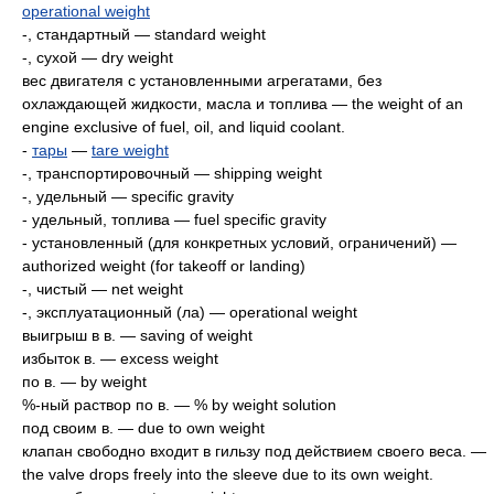
operational weight
-, стандартный — standard weight
-, сухой — dry weight
вес двигателя с установленными агрегатами, без
охлаждающей жидкости, масла и топлива — the weight of an
engine exclusive of fuel, oil, and liquid coolant.
-
тары
—
tare weight
-, транспортировочный — shipping weight
-, удельный — specific gravity
- удельный, топлива — fuel specific gravity
- установленный (для конкретных условий, ограничений) —
authorized weight (for takeoff or landing)
-, чистый — net weight
-, эксплуатационный (ла) — operational weight
выигрыш в в. — saving of weight
избыток в. — excess weight
по в. — by weight
%-ный раствор по в. — % by weight solution
под своим в. — due to own weight
клапан свободно входит в гильзу под действием своего веса. —
the valve drops freely into the sleeve due to its own weight.