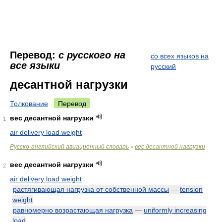
Перевод:
с русского на
со всех языков на
все языки
русский
десантной нагрузки
Толкование
Перевод
вес десантной нагрузки
1
air delivery load weight
Русско-английский авиационный словарь
вес десантной нагрузки
>
вес десантной нагрузки
2
air delivery load weight
растягивающая нагрузка от собственной массы
—
tension
weight
равномерно возрастающая нагрузка
—
uniformly increasing
load