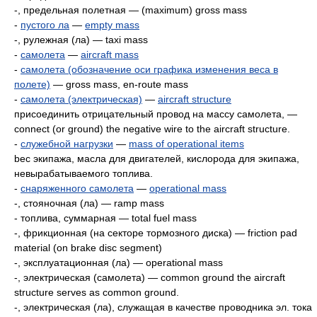
-, предельная полетная — (maximum) gross mass
-
пустого ла
—
empty mass
-, рулежная (ла) — taxi mass
-
самолета
—
aircraft mass
-
самолета (обозначение оси графика изменения веса в
полете)
— gross mass, en-route mass
-
самолета (электрическая)
—
aircraft structure
присоединить отрицательный провод на массу самолета, —
connect (or ground) the negative wire to the aircraft structure.
-
служебной нагрузки
—
mass of operational items
beс экипажа, масла для двигателей, кислорода для экипажа,
невырабатываемого топлива.
-
снаряженного самолета
—
operational mass
-, стояночная (ла) — ramp mass
- топлива, суммарная — total fuel mass
-, фрикционная (на секторе тормозного диска) — friction pad
material (on brake disc segment)
-, эксплуатационная (ла) — operational mass
-, электрическая (самолета) — common ground the aircraft
structure serves as common ground.
-, электрическая (ла), служащая в качестве проводника эл. тока