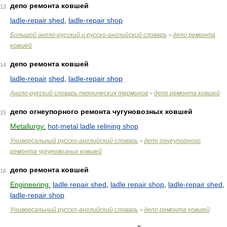
депо ремонта ковшей
13
ladle-repair shed
,
ladle-repair shop
Большой англо-русский и русско-английский словарь
депо ремонта
>
ковшей
депо ремонта ковшей
14
ladle-repair
shed
,
ladle-repair shop
Англо-русский словарь технических терминов
депо ремонта ковшей
>
депо огнеупорного ремонта чугуновозных ковшей
15
Metallurgy:
hot-metal ladle relining shop
Универсальный русско-английский словарь
депо огнеупорного
>
ремонта чугуновозных ковшей
депо ремонта ковшей
16
Engineering:
ladle repair shed
,
ladle repair shop
,
ladle-repair shed
,
ladle-repair shop
Универсальный русско-английский словарь
депо ремонта ковшей
>