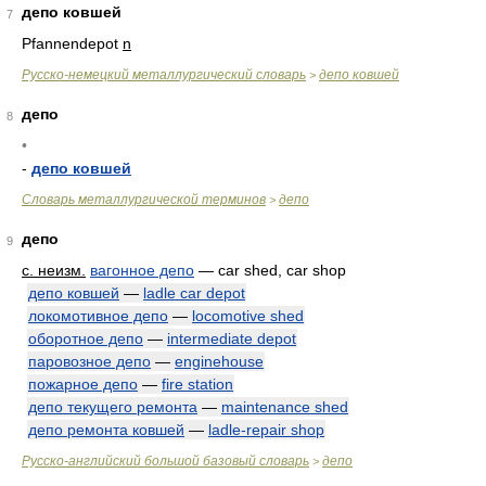
депо ковшей
7
Pfannendepot
n
Русско-немецкий металлургический словарь
депо ковшей
>
депо
8
•
-
депо ковшей
Словарь металлургической терминов
депо
>
депо
9
с. неизм.
вагонное депо
— car shed, car shop
депо ковшей
—
ladle car depot
локомотивное депо
—
locomotive shed
оборотное депо
—
intermediate depot
паровозное депо
—
enginehouse
пожарное депо
—
fire station
депо текущего ремонта
—
maintenance shed
депо ремонта ковшей
—
ladle-repair shop
Русско-английский большой базовый словарь
депо
>