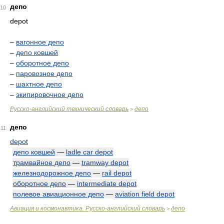
депо
10
depot
–
вагонное депо
–
депо ковшей
–
оборотное депо
–
паровозное депо
–
шахтное депо
–
экипировочное депо
Русско-английский технический словарь
депо
>
депо
11
depot
депо ковшей
—
ladle car depot
трамвайное депо
—
tramway depot
железнодорожное депо
—
rail depot
оборотное депо
—
intermediate depot
полевое авиационное депо
—
aviation field depot
Авиация и космонавтика. Русско-английский словарь
депо
>