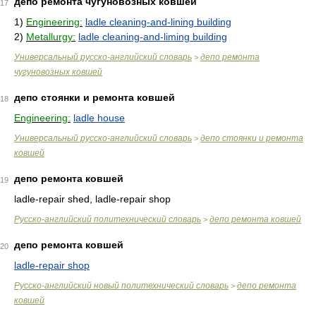
депо ремонта чугуновозных ковшей
17
1)
Engineering:
ladle cleaning-and-lining building
2)
Metallurgy:
ladle cleaning-and-liming building
Универсальный русско-английский словарь
депо ремонта
>
чугуновозных ковшей
депо стоянки и ремонта ковшей
18
Engineering:
ladle house
Универсальный русско-английский словарь
депо стоянки и ремонта
>
ковшей
депо ремонта ковшей
19
ladle-repair shed, ladle-repair shop
Русско-английский политехнический словарь
депо ремонта ковшей
>
депо ремонта ковшей
20
ladle-repair shop
Русско-английский новый политехнический словарь
депо ремонта
>
ковшей