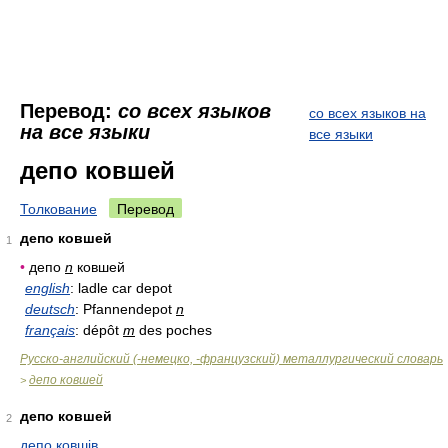
Перевод:
со всех языков
со всех языков на
на все языки
все языки
депо ковшей
Толкование
Перевод
депо ковшей
1
•
депо
n
ковшей
english
: ladle car depot
deutsch
: Pfannendepot
n
français
: dépôt
m
des poches
Русско-английский (-немецко, -французский) металлургический словарь
депо ковшей
>
депо ковшей
2
депо ковшів