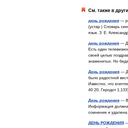
См
.
также
в
друг
день
рождения
—
р
(
устар
.)
Словарь
син
язык
.
З
.
Е
.
Александ
день
рождения
—
Д
Есть
один
телевизио
своей
целью
поздра
знаменитых
.
Но
бед
День
рождения
—
Д
было
радостной
вес
Известно
,
что
египтя
40:20
;
Геродот
1
,
133
День
рождения
—
Информация
должн
сомнение
и
удалена
ДЕНЬ
РОЖДЕНИЯ