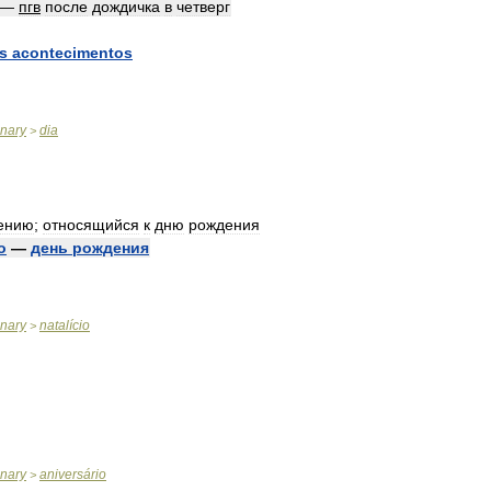
—
пгв
после
дождичка
в
четверг
s
acontecimentos
onary
dia
>
ению
;
относящийся
к
дню
рождения
o
—
день
рождения
onary
natalício
>
onary
aniversário
>