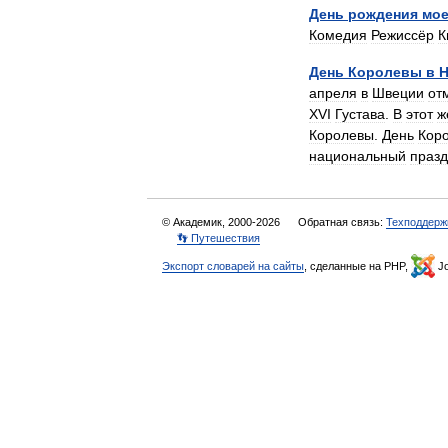
День
рождения
мое
Комедия
Режиссёр
К
День
Королевы
в
Н
апреля
в
Швеции
от
XVI
Густава
.
В
этот
ж
Королевы
.
День
Кор
национальный
празд
© Академик, 2000-2026
Обратная связь:
Техподдерж
👣 Путешествия
Экспорт словарей на сайты
, сделанные на PHP,
Jo