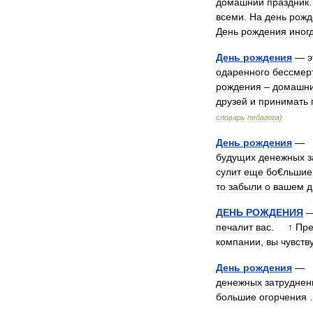
домашний
праздник
всеми
.
На
день
рожд
День
рождения
иног
День
рождения
—
э
одаренного
бессмер
рождения
–
домашн
друзей
и
принимать
словарь
педагога
)
День
рождения
будущих
денежных
з
сулит
еще
бо
€
льшие
то
забыли
о
вашем
д
ДЕНЬ
РОЖДЕНИЯ
печалит
вас
. ↑
Пре
компании
,
вы
чувств
День
рождения
денежных
затруднен
большие
огорчения