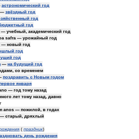
—
астрономический
год
—
звёздный
год
озяйственный
год
бюджетный
год
—
учебный
,
академический
год
oa
safra
—
урожайный
год
—
новый
год
ошлый
год
дущий
год
m
—
на
будущий
год
одами
,
со
временем
—
поздравить
с
Новым
годом
первое
января
ano
—
год
тому
назад
много
лет
тому
назад
,
давно
т
m
anos
—
пожилой
,
в
годах
—
старый
,
дряхлый
рождения
(
праздник
)
аздновать
день
рождения