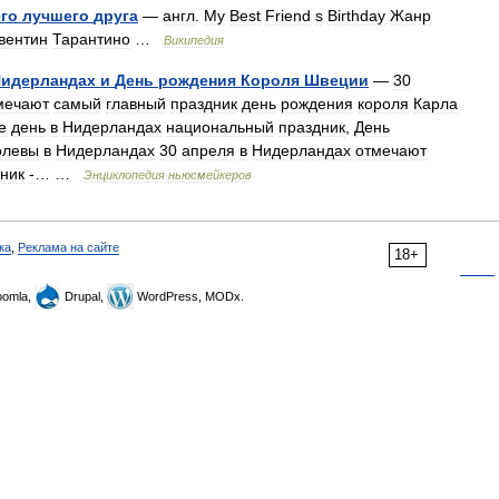
го
лучшего
друга
—
англ
.
My
Best
Friend
s
Birthday
Жанр
вентин
Тарантино
…
Википедия
идерландах
и
День
рождения
Короля
Швеции
—
30
мечают
самый
главный
праздник
день
рождения
короля
Карла
е
день
в
Нидерландах
национальный
праздник
,
День
олевы
в
Нидерландах
30
апреля
в
Нидерландах
отмечают
ник
‑
… …
Энциклопедия
ньюсмейкеров
ка
,
Реклама на сайте
18+
omla,
Drupal,
WordPress, MODx.