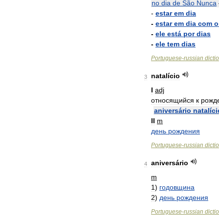
no
dia
de
São
Nunca
-
estar
em
dia
-
estar
em
dia
com
o
-
ele
está
por
dias
-
ele
tem
dias
Portuguese
-
russian
dicti
natalício
3
I
adj
относящийся
к
рожд
aniversário
natalíci
II
m
день
рождения
Portuguese
-
russian
dicti
aniversário
4
m
1
)
годовщина
2
)
день
рождения
Portuguese
-
russian
dicti