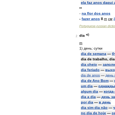
ela
faz
anos
daqui
••
-
na
flor
dos
anos
-
fazer
anos
II
m
см
Portuguese
-
russian
dicti
dia
2
m
1
)
день
;
сутки
dia
de
semana
—
б
dia
de
trabalho
,
dia
dia
cheio
—
запол
dia
feriado
—
выхо
dia
de
anos
—
день
dia
de
Ano
Bom
—
um
dia
—
однажды
algum
dia
—
когда
-
dia
a
dia
—
день
за
por
dia
—
в
день
dia
sim
dia
não
—
no
dia
de
hoje
—
с