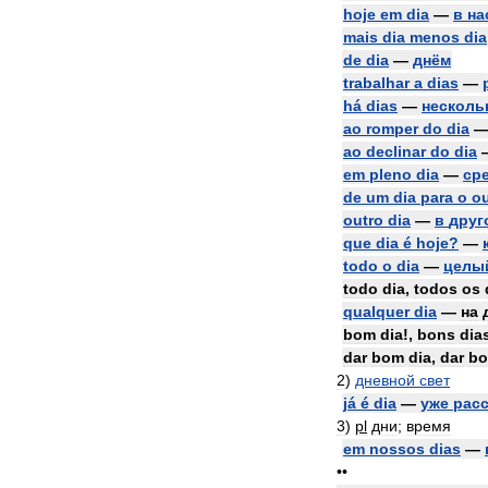
hoje
em
dia
—
в
на
mais
dia
menos
dia
de
dia
—
днём
trabalhar
a
dias
—
há
dias
—
несколь
ao
romper
do
dia
ao
declinar
do
dia
em
pleno
dia
—
ср
de
um
dia
para
o
ou
outro
dia
—
в
друг
que
dia
é
hoje
?
—
todo
o
dia
—
целы
todo
dia
,
todos
os
qualquer
dia
—
на
bom
dia
!,
bons
dia
dar
bom
dia
,
dar
bo
2
)
дневной
свет
já
é
dia
—
уже
рас
3
)
pl
дни
;
время
em
nossos
dias
—
••