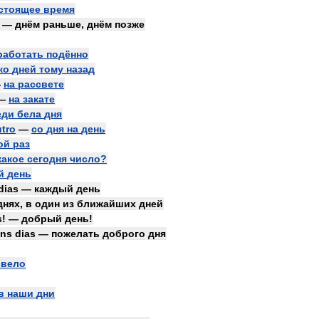
стоящее
время
—
днём
раньше
,
днём
позже
работать
подённо
ко
дней
тому
назад
—
на
рассвете
—
на
закате
еди
бела
дня
tro
—
со
дня
на
день
ой
раз
какое
сегодня
число
?
й
день
dias
—
каждый
день
днях
,
в
один
из
ближайших
дней
s
! —
добрый
день
!
ns
dias
—
пожелать
доброго
дня
свело
в
наши
дни