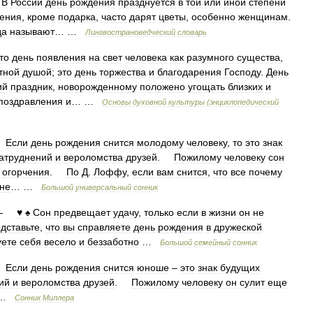
.
В
России
день
рождения
празднуется
в
той
или
иной
степени
ения
,
кроме
подарка
,
часто
дарят
цветы
,
особенно
женщинам
.
да
называют
… …
Лингвострановедческий
словарь
то
день
появления
на
свет
человека
как
разумного
существа
,
тной
душой
;
это
день
торжества
и
благодарения
Господу
.
День
ий
праздник
,
новорожденному
положено
угощать
близких
и
поздравления
и
… …
Основы
духовной
культуры
(
энциклопедический
—
Если
день
рождения
снится
молодому
человеку
,
то
это
знак
атруднений
и
вероломства
друзей
.
Пожилому
человеку
сон
огорчения
.
По
Д
.
Лоффу
,
если
вам
снится
,
что
все
почему
не
… …
Большой
универсальный
сонник
—
♥
♠
Сон
предвещает
удачу
,
только
если
в
жизни
он
не
дставьте
,
что
вы
справляете
день
рождения
в
дружеской
уете
себя
весело
и
беззаботно
…
Большой
семейный
сонник
—
Если
день
рождения
снится
юноше
–
это
знак
будущих
ий
и
вероломства
друзей
.
Пожилому
человеку
он
сулит
еще
…
Сонник
Миллера