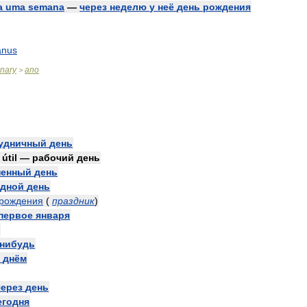
a
uma
semana
—
через
неделю
у
неё
день
рождения
ânus
onary
ano
>
удничный
день
útil
—
рабочий
день
ненный
день
дной
день
рождения
(
праздник
)
первое
января
нибудь
днём
через
день
егодня