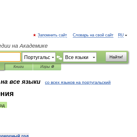
Запомнить сайт
Словарь на свой сайт
RU
едии на Академике
Найти!
Книги
Игры ⚽
на все языки
со всех языков на португальский
ения
од
сокосный
год