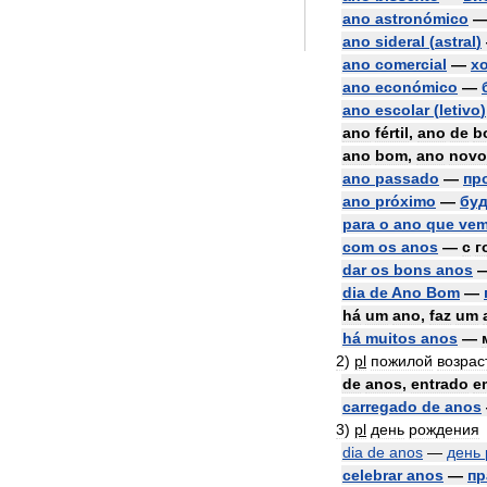
ano
astronómico
ano
sideral
(
astral
)
ano
comercial
—
х
ano
económico
—
ano
escolar
(
letivo
)
ano
fértil
,
ano
de
b
ano
bom
,
ano
novo
ano
passado
—
пр
ano
próximo
—
бу
para
o
ano
que
ve
com
os
anos
—
с
г
dar
os
bons
anos
dia
de
Ano
Bom
—
há
um
ano
,
faz
um
há
muitos
anos
—
2
)
pl
пожилой
возрас
de
anos
,
entrado
e
carregado
de
anos
3
)
pl
день
рождения
dia
de
anos
—
день
celebrar
anos
—
пр