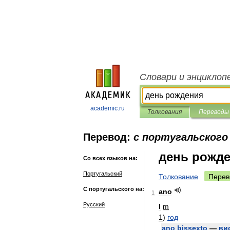
Словари и энциклоп
academic.ru
Толкования
Переводы
Перевод:
с португальского 
день рожд
Со всех языков на:
Португальский
Толкование
Перев
С португальского на:
ano
1
Русский
I
m
1
)
год
ano
bissexto
—
ви