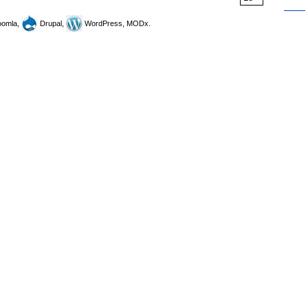
omla,
Drupal,
WordPress, MODx.