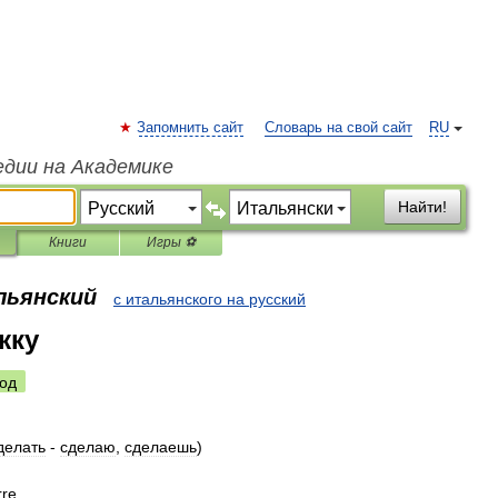
Запомнить сайт
Словарь на свой сайт
RU
едии на Академике
Найти!
Книги
Игры ⚽
льянский
с итальянского на русский
жку
од
делать
-
сделаю
,
сделаешь
)
rre