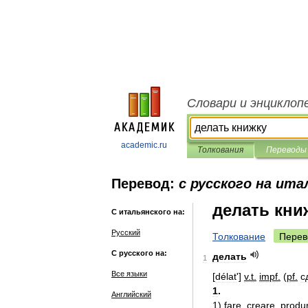
Словари и энциклоп
academic.ru
Толкования
Переводы
Перевод:
с русского на ита
делать кни
С итальянского на:
Русский
Толкование
Перев
С русского на:
делать
1
Все языки
[
délat
']
v
.
t
.
impf
.
(
pf
.
с
1
.
Английский
1
)
fare
,
creare
,
produ