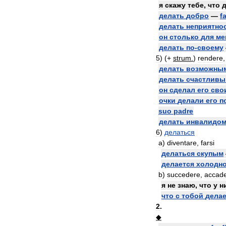
я
скажу
тебе
,
что
делать
добро
—
f
делать
неприятно
он
столько
для
ме
делать
по
-
своему
5
)
(+
strum
.
)
rendere
делать
возможны
делать
счастлив
он
сделал
его
сво
очки
делали
его
п
suo
padre
делать
инвалидо
6
)
делаться
a
)
diventare
,
farsi
делаться
скупым
делается
холодн
b
)
succedere
,
accad
я
не
знаю
,
что
у
н
что
с
тобой
делае
2
.
◆