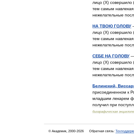
лицо
(
Х
)
совершило
тем
самым
навлекая
нежелательные
посл
НА
ТВОЮ
ГОЛОВУ
лицо
(
Х
)
совершило
тем
самым
навлекая
нежелательные
посл
СЕБЕ
НА
ГОЛОВУ
лицо
(
Х
)
совершило
тем
самым
навлекая
нежелательные
посл
Белинский
,
Виссар
присоединенном
к
Р
младшим
лекарем
ф
получил
при
поступ
биографическая
энциклоп
© Академик, 2000-2026
Обратная связь:
Техподдерж