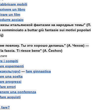
fabbricare
mobili
crivere
un
libro
irare
un
film
odurre
acciaio
скизы
итальянской
фантазии
на
народные
темы
" (
П
.
o
comminciato
a
buttar
giù
fantasie
sui
motivi
popolari
ij
)
мне
повязку
.
Ты
это
хорошо
делаешь
" (
А
.
Чехов
) —
la
fascia
.
Ti
riesce
bene
" (
A
.
Čechov
)
zzare
re
i
compiti
are
espermenti
изкультуру
)
—
fare
ginnastica
are
una
scelta
are
progressi
fare
errori
tenere
una
conferenza
fare
acquisti
e
fare
?