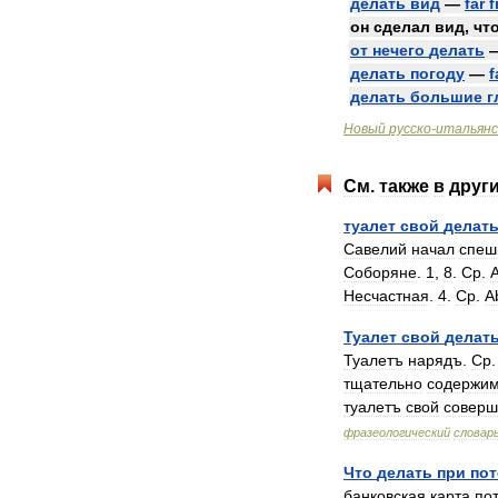
делать
вид
—
far
f
он
сделал
вид
,
чт
от
нечего
делать
делать
погоду
—
f
делать
большие
г
Новый
русско
-
итальянс
См
.
также
в
друг
туалет
свой
делат
Савелий
начал
спеш
Соборяне
.
1
,
8
.
Ср
.
Несчастная
.
4
.
Ср
.
A
Туалет
свой
делат
Туалетъ
нарядъ
.
Ср
тщательно
содержи
туалетъ
свой
соверш
фразеологический
словар
Что
делать
при
пот
банковская
карта
по