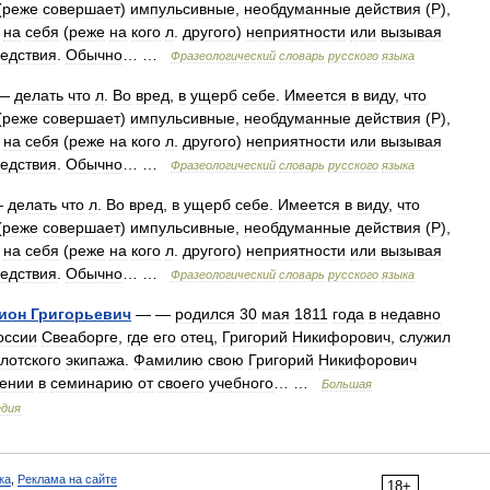
(
реже
совершает
)
импульсивные
,
необдуманные
действия
(
Р
),
на
себя
(
реже
на
кого
л
.
другого
)
неприятности
или
вызывая
едствия
.
Обычно
… …
Фразеологический
словарь
русского
языка
—
делать
что
л
.
Во
вред
,
в
ущерб
себе
.
Имеется
в
виду
,
что
(
реже
совершает
)
импульсивные
,
необдуманные
действия
(
Р
),
на
себя
(
реже
на
кого
л
.
другого
)
неприятности
или
вызывая
едствия
.
Обычно
… …
Фразеологический
словарь
русского
языка
—
делать
что
л
.
Во
вред
,
в
ущерб
себе
.
Имеется
в
виду
,
что
(
реже
совершает
)
импульсивные
,
необдуманные
действия
(
Р
),
на
себя
(
реже
на
кого
л
.
другого
)
неприятности
или
вызывая
едствия
.
Обычно
… …
Фразеологический
словарь
русского
языка
ион
Григорьевич
— —
родился
30
мая
1811
года
в
недавно
оссии
Свеаборге
,
где
его
отец
,
Григорий
Никифорович
,
служил
лотского
экипажа
.
Фамилию
свою
Григорий
Никифорович
лении
в
семинарию
от
своего
учебного
… …
Большая
едия
ка
,
Реклама на сайте
18+