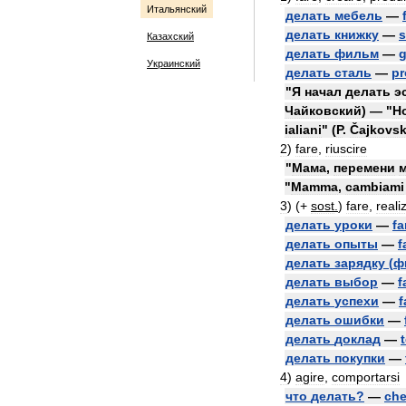
Итальянский
делать
мебель
—
делать
книжку
—
s
Казахский
делать
фильм
—
g
Украинский
делать
сталь
—
pr
"
Я
начал
делать
э
Чайковский
) — "
H
ialiani
" (
P
.
Čajkovsk
2
)
fare
,
riuscire
"
Мама
,
перемени
"
Mamma
,
cambiami
3
)
(+
sost
.
)
fare
,
reali
делать
уроки
—
fa
делать
опыты
—
f
делать
зарядку
(
ф
делать
выбор
—
f
делать
успехи
—
f
делать
ошибки
—
делать
доклад
—
делать
покупки
—
4
)
agire
,
comportarsi
что
делать
?
—
ch