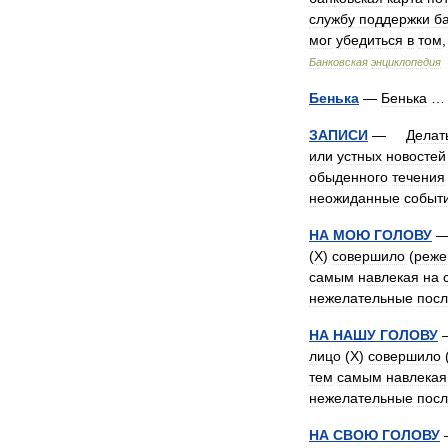
службу
поддержки
б
мог
убедиться
в
том
Банковская
энциклопедия
Бенька
—
Бенька
ЗАПИСИ
—
Делат
или
устных
новостей
обыденного
течения
неожиданные
событ
НА
МОЮ
ГОЛОВУ
(
Х
)
совершило
(
реже
самым
навлекая
на
нежелательные
посл
НА
НАШУ
ГОЛОВУ
лицо
(
Х
)
совершило
тем
самым
навлекая
нежелательные
посл
НА
СВОЮ
ГОЛОВУ