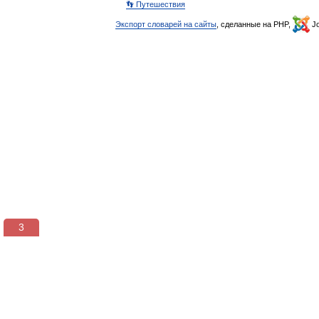
👣 Путешествия
Экспорт словарей на сайты
, сделанные на PHP,
Jo
3