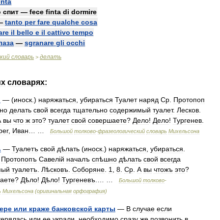
inta
о
спит
—
fece
finta
di
dormire
—
tanto
per
fare
qualche
cosa
are
il
bello
e
il
cattivo
tempo
лаза
—
sgranare
gli
occhi
кий
словарь
делать
>
их
словарях:
ь
— (
иноск
.)
наряжаться
,
убираться
Туалет
наряд
Ср
.
Протопоп
но
делать
свой
всегда
тщательно
содержимый
туалет
.
Лесков
.
А
вы
что
ж
это
?
туалет
свой
совершаете
?
Дело
!
Дело
!
Тургенев
.
ber
,
Иван
… …
Большой
толково
-
фразеологический
словарь
Михельсона
ь
—
Туалетъ
свой
дѣлать
(
иноск
.)
наряжаться
,
убираться
.
.
Протопопъ
Савел
і
й
началъ
спѣшно
дѣлать
свой
всегда
мый
туалетъ
.
Лѣсковъ
.
Соборяне
.
1
,
8
.
Ср
.
А
вы
чтожъ
это
?
аете
?
Дѣло
!
Дѣло
!
Тургеневъ
.… …
Большой
толково
-
ь
Михельсона
(
оригинальная
орфография
)
ере
или
краже
банковской
карты
—
В
случае
если
терялась
или
ее
украли
,
необходимо
сразу
же
позвонить
в