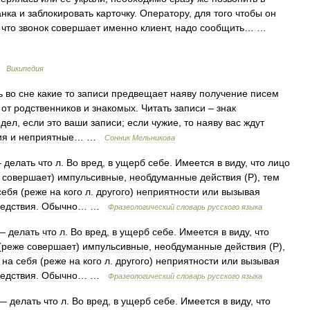
анка
и
заблокировать
карточку
.
Оператору
,
для
того
чтобы
он
,
что
звонок
совершает
именно
клиент
,
надо
сообщить
… …
…
Википедия
ь
во
сне
какие
то
записи
предвещает
наяву
получение
писем
от
родственников
и
знакомых
.
Читать
записи
–
знак
дел
,
если
это
ваши
записи
;
если
чужие
,
то
наяву
вас
ждут
ия
и
неприятные
… …
Сонник
Мельникова
—
делать
что
л
.
Во
вред
,
в
ущерб
себе
.
Имеется
в
виду
,
что
лицо
совершает
)
импульсивные
,
необдуманные
действия
(
Р
),
тем
себя
(
реже
на
кого
л
.
другого
)
неприятности
или
вызывая
едствия
.
Обычно
… …
Фразеологический
словарь
русского
языка
—
делать
что
л
.
Во
вред
,
в
ущерб
себе
.
Имеется
в
виду
,
что
(
реже
совершает
)
импульсивные
,
необдуманные
действия
(
Р
),
на
себя
(
реже
на
кого
л
.
другого
)
неприятности
или
вызывая
едствия
.
Обычно
… …
Фразеологический
словарь
русского
языка
—
делать
что
л
.
Во
вред
,
в
ущерб
себе
.
Имеется
в
виду
,
что