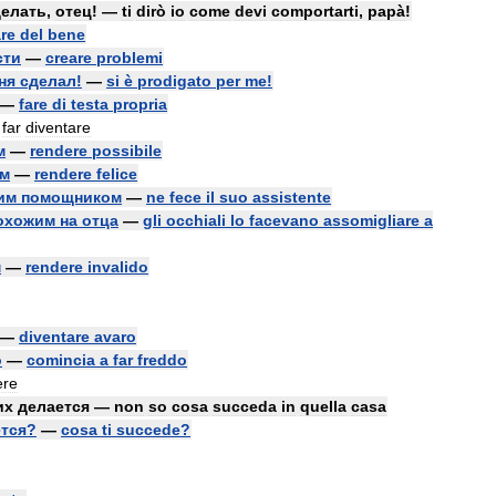
делать
,
отец
! —
ti
dirò
io
come
devi
comportarti
,
papà
!
are
del
bene
сти
—
creare
problemi
ня
сделал
!
—
si
è
prodigato
per
me
!
—
fare
di
testa
propria
,
far
diventare
м
—
rendere
possibile
ым
—
rendere
felice
им
помощником
—
ne
fece
il
suo
assistente
охожим
на
отца
—
gli
occhiali
lo
facevano
assomigliare
a
м
—
rendere
invalido
—
diventare
avaro
о
—
comincia
a
far
freddo
ere
их
делается
—
non
so
cosa
succeda
in
quella
casa
тся
?
—
cosa
ti
succede
?