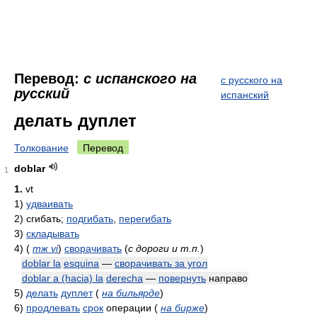
Перевод:
с испанского на
с русского на
русский
испанский
делать дуплет
Толкование
Перевод
doblar
1
1.
vt
1)
удваивать
2)
сгибать;
подгибать
,
перегибать
3)
складывать
4)
(
тж vi
)
сворачивать
(
с дороги и т.п.
)
doblar la
esquina
—
сворачивать за угол
doblar a (hacia) la
derecha
—
повернуть
направо
5)
делать
дуплет
(
на бильярде
)
6)
продлевать
срок
операции
(
на бирже
)