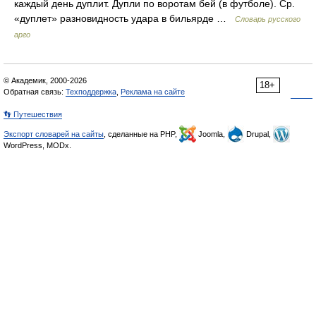
каждый день дуплит. Дупли по воротам бей (в футболе). Ср.
«дуплет» разновидность удара в бильярде …
Словарь русского
арго
© Академик, 2000-2026
18+
Обратная связь:
Техподдержка
,
Реклама на сайте
👣 Путешествия
Экспорт словарей на сайты
, сделанные на PHP,
Joomla,
Drupal,
WordPress, MODx.