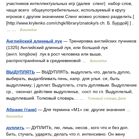
участников интеллектуальных игр (далее сленг) набор слов,
чаще всего общеупотребительных, используемый в кругу
игроков с другим значением.Сленг можно условно разделить [
[http://www.krylenko.com/chgk/library/znatoky/s ch. Б. Бурдой] ] .
… …
Википедия
Английский длинный лук
— Тренировка английских лучников
(1325) Английский длинный лук, или большой лук
(англ. longbow) лук в рост человека или выше,
распространённый в средневековой …
Википедия
ВЫДУПЛЯТЬ
— ВЫДУПЛЯТЬ, выдуплить что, делать дупло,
выбирать, выдалбливать пень, напр. для улья. ся, быть
выдупляему; | дуплет. Выдуплеть, стать дуплявым. Выдупление
ср., ·окончат. действие выдупленье, ·сост. по гл. Выдуплелый,
выдуплевший. Толковый словарь… …
Толковый словарь Даля
Абрамс (танк)
— Для термина «М1» см. другие значения …
Википедия
дуплить
— ДУПЛИТЬ, лю, лишь; несов., кого что и без доп.
Бить, стучать, ударять; делать что л. интенсивно. Он жену