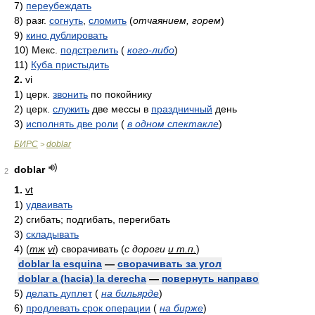
7)
переубеждать
8)
разг.
согнуть
,
сломить
(
отчаянием, горем
)
9)
кино дублировать
10)
Мекс.
подстрелить
(
кого-либо
)
11)
Куба пристыдить
2.
vi
1)
церк.
звонить
по покойнику
2)
церк.
служить
две мессы в
праздничный
день
3)
исполнять две роли
(
в одном спектакле
)
БИРС
doblar
>
doblar
2
1.
vt
1)
удваивать
2)
сгибать; подгибать, перегибать
3)
складывать
4)
(
тж
vi
)
сворачивать
(
с дороги
и т.п.
)
doblar la esquina
—
сворачивать за угол
doblar a (hacia) la derecha
—
повернуть направо
5)
делать дуплет
(
на бильярде
)
6)
продлевать срок операции
(
на бирже
)