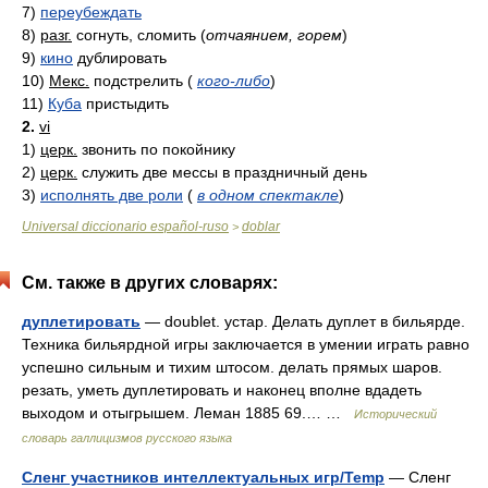
7)
переубеждать
8)
разг.
согнуть, сломить
(
отчаянием, горем
)
9)
кино
дублировать
10)
Мекс.
подстрелить
(
кого-либо
)
11)
Куба
пристыдить
2.
vi
1)
церк.
звонить по покойнику
2)
церк.
служить две мессы в праздничный день
3)
исполнять две роли
(
в одном спектакле
)
Universal diccionario español-ruso
doblar
>
См. также в других словарях:
дуплетировать
— doublet. устар. Делать дуплет в бильярде.
Техника бильярдной игры заключается в умении играть равно
успешно сильным и тихим штосом. делать прямых шаров.
резать, уметь дуплетировать и наконец вполне вдадеть
выходом и отыгрышем. Леман 1885 69.… …
Исторический
словарь галлицизмов русского языка
Сленг участников интеллектуальных игр/Temp
— Сленг