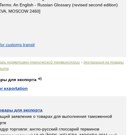
Terms:
An
English
-
Russian
Glossary
(
revised
second
edition
)
EVA
,
MOSCOW
2460
]
for
customs
transit
варь
нормативно
-
технической
терминологии
декларация
на
товары
>
зита
ары
для
экспорта
or
exportation
овары
для
экспорта
ащий
заявление
о
товарах
для
выполнения
таможенной
рте
едур
торговли:
англо
-
русский
глоссарий
терминов