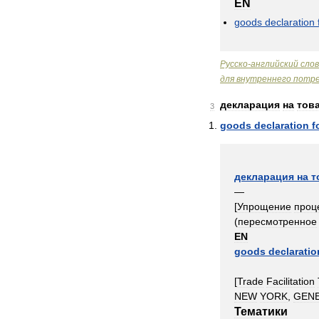
EN
goods
declaration
Русско
-
английский
сло
для
внутреннего
потре
декларация
на
тов
3
goods
declaration
f
декларация
на
т
—
[
Упрощение
проц
(
пересмотренное
EN
goods
declaratio
[
Trade
Facilitation
NEW
YORK
,
GEN
Тематики