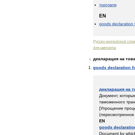
торговля
EN
goods
declaration
Русско
-
английский
сло
для
импорта
декларация
на
тов
4
goods
declaration
f
декларация
на
т
Документ
,
которы
таможенного
тран
[
Упрощение
проц
(
пересмотренное
EN
goods
declaratio
Document
by
whic