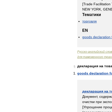
[
Trade
Facilitation
NEW
YORK
,
GEN
Тематики
торговля
EN
goods
declaration
Русско
-
английский
сло
для
таможенного
тран
декларация
на
тов
5
goods
declaration
f
декларация
на
т
Документ
,
содерж
очистки
при
экспо
[
Упрощение
проц