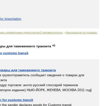
for
importation
варь
нормативно
-
технической
терминологии
декларация
на
товары
>
ары
для
таможенного
транзита
or
customs
transit
овары
для
таможенного
транзита
м
грузоотправитель
сообщает
сведения
о
товарах
для
зита
едур
торговли:
англо
-
русский
глоссарий
терминов
второе
издание
)
НЬЮ
-
ЙОРК
,
ЖЕНЕВА
,
МОСКВА
2011
год
]
n
for
customs
transit
h
the
sender
declares
goods
for
Customs
transit