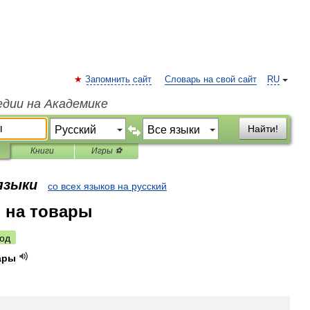
Запомнить сайт
Словарь на свой сайт
RU
едии на Академике
Найти!
Книги
Игры ⚽
 языки
со всех языков на русский
 на товары
од
ары