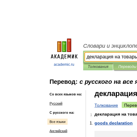
Словари и энциклоп
academic.ru
Толкования
Переводы
Перевод:
с русского на все
декларация
Со всех языков на:
Русский
Толкование
Перев
С русского на:
декларация
на
тов
1
Все языки
goods
declaration
Английский