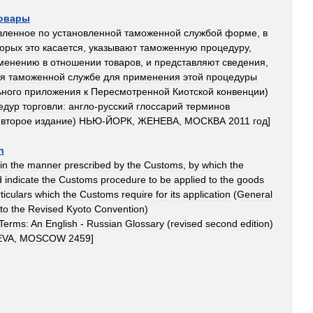
овары
вленное
по
установленной
таможенной
службой
форме
,
в
торых
это
касается
,
указывают
таможенную
процедуру
,
менению
в
отношении
товаров
,
и
представляют
сведения
,
ся
таможенной
службе
для
применения
этой
процедуры
ьного
приложения
к
Пересмотренной
Киотской
конвенции
)
едур
торговли:
англо
-
русский
глоссарий
терминов
второе
издание
)
НЬЮ
-
ЙОРК
,
ЖЕНЕВА
,
МОСКВА
2011
год
]
n
in
the
manner
prescribed
by
the
Customs
,
by
which
the
d
indicate
the
Customs
procedure
to
be
applied
to
the
goods
ticulars
which
the
Customs
require
for
its
application
(
General
to
the
Revised
Kyoto
Convention
)
Terms:
An
English
-
Russian
Glossary
(
revised
second
edition
)
EVA
,
MOSCOW
2459
]