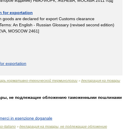
второе
издание
)
НЬЮ
-
ЙОРК
,
ЖЕНЕВА
,
МОСКВА
2011
год
]
n
for
exportation
h
goods
are
declared
for
export
Customs
clearance
Terms:
An
English
-
Russian
Glossary
(
revised
second
edition
)
EVA
,
MOSCOW
2461
]
for
exportation
варь
нормативно
-
технической
терминологии
декларация
на
товары
>
ары
,
не
подлежащие
обложению
таможенными
пошлинами
merci
in
esenzione
doganale
so
-
italiano
декларация
на
товары
,
не
подлежащие
обложению
>