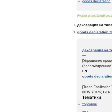
goods
declaration
Русско
-
английский
сло
декларация
на
тов
2
goods
declaration
f
декларация
на
т
—
[
Упрощение
проц
(
пересмотренное
EN
goods
declaratio
[
Trade
Facilitation
NEW
YORK
,
GEN
Тематики
торговля