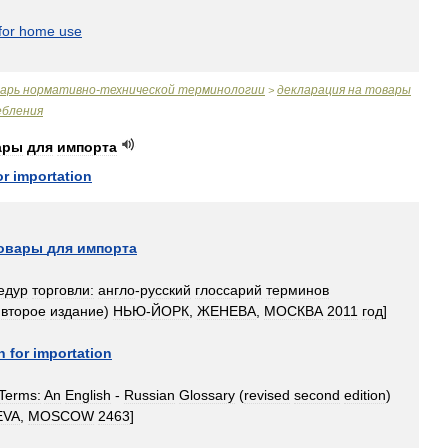
for
home
use
варь
нормативно
-
технической
терминологии
декларация
на
товары
>
бления
ары
для
импорта
or
importation
овары
для
импорта
едур
торговли:
англо
-
русский
глоссарий
терминов
второе
издание
)
НЬЮ
-
ЙОРК
,
ЖЕНЕВА
,
МОСКВА
2011
год
]
n
for
importation
Terms:
An
English
-
Russian
Glossary
(
revised
second
edition
)
EVA
,
MOSCOW
2463
]