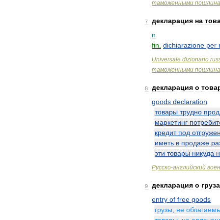
таможенными
пошлин
декларация
на
тов
7
n
fin
.
dichiarazione
per
Universale
dizionario
rus
таможенными
пошлин
декларация
о
това
8
goods
declaration
товары
трудно
прод
маркетинг
потребит
кредит
под
отгруже
иметь
в
продаже
ра
эти
товары
никуда
н
Русско
-
английский
вое
декларация
о
груз
9
entry
of
free
goods
грузы
,
не
облагаем