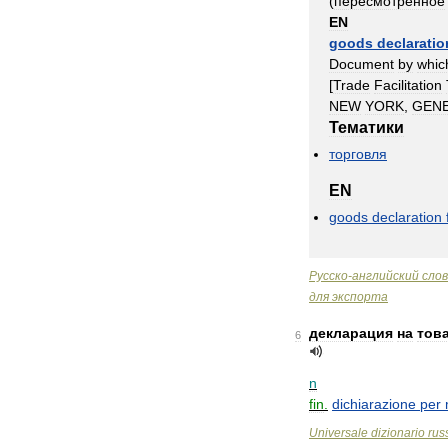
(
пересмотренное
EN
goods
declaratio
Document
by
whic
[
Trade
Facilitation
NEW
YORK
,
GEN
Тематики
торговля
EN
goods
declaration
Русско
-
английский
сло
для
экспорта
декларация
на
тов
6
n
fin
.
dichiarazione
per
Universale
dizionario
rus