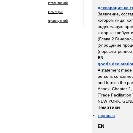
Итальянский
декларация
на
т
Немецкий
Заявление
,
соста
котором
лица
,
ко
Французский
подлежащую
при
которые
требуют
(
Глава
2
Генерал
[
Упрощение
проц
(
пересмотренное
EN
goods
declaratio
A
statement
made
persons
concerne
and
furnish
the
par
Annex
,
Chapter
2
,
[
Trade
Facilitation
NEW
YORK
,
GEN
Тематики
торговля
EN