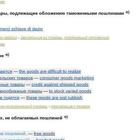
ами
ары
,
подлежащие
обложению
таможенными
пошлинами
merci
schiave
di
dazio
so
-
italiano
декларация
на
товары
,
подлежащие
обложению
>
ами
ре
аются
—
the
goods
are
difficult
to
realize
ельских
товаров
—
consumer
goods
marketing
нные
товары
—
credit
against
shipped
goods
знообразные
товары
—
to
stock
varied
goods
е
годятся
—
these
goods
are
just
rubbish
нно
-
политический
словарь
декларация
о
товаре
>
ах
,
не
облагаемых
пошлиной
ые
пошлиной
,
—
free
goods