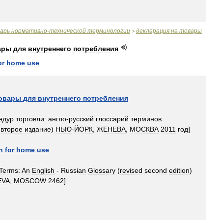
варь
нормативно
-
технической
терминологии
декларация
на
товары
>
ары
для
внутреннего
потребления
or
home
use
овары
для
внутреннего
потребления
едур
торговли:
англо
-
русский
глоссарий
терминов
второе
издание
)
НЬЮ
-
ЙОРК
,
ЖЕНЕВА
,
МОСКВА
2011
год
]
n
for
home
use
Terms:
An
English
-
Russian
Glossary
(
revised
second
edition
)
EVA
,
MOSCOW
2462
]