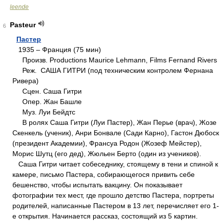
leende
Pasteur
6
Пастер
1935 – Франция (75 мин)
Произв. Productions Maurice Lehmann, Films Fernand Rivers
Реж. САША ГИТРИ (под техническим контролем Фернана
Ривера)
Сцен. Саша Гитри
Опер. Жан Башле
Муз. Луи Бейдтс
В ролях Саша Гитри (Луи Пастер), Жан Перье (врач), Жозе
Скенкель (ученик), Анри Бонвале (Сади Карно), Гастон Дюбоск
(президент Академии), Франсуа Родон (Жозеф Мейстер),
Морис Шутц (его дед), Жюльен Берто (один из учеников).
Саша Гитри читает собеседнику, стоящему в тени и спиной к
камере, письмо Пастера, собирающегося привить себе
бешенство, чтобы испытать вакцину. Он показывает
фотографии тех мест, где прошло детство Пастера, портреты
родителей, написанные Пастером в 13 лет, перечисляет его 1-
е открытия. Начинается рассказ, состоящий из 5 картин.