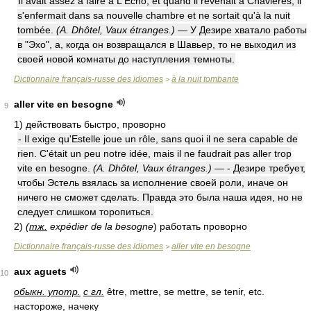
Il avait assez à faire à L'Écho, et quand il revenait à Chavières, il
s'enfermait dans sa nouvelle chambre et ne sortait qu'à la nuit
tombée.
(A. Dhôtel, Vaux étranges.)
— У Дезире хватало работы
в "Эхо", а, когда он возвращался в Шавьер, то не выходил из
своей новой комнаты до наступления темноты.
Dictionnaire français-russe des idiomes
à la nuit tombante
>
aller vite en besogne
9
1)
действовать быстро, проворно
- Il exige qu'Estelle joue un rôle, sans quoi il ne sera capable de
rien. C'était un peu notre idée, mais il ne faudrait pas aller trop
vite en besogne.
(A. Dhôtel, Vaux étranges.)
— - Дезире требует,
чтобы Эстель взялась за исполнение своей роли, иначе он
ничего не сможет сделать. Правда это была наша идея, но не
следует слишком торопиться.
2)
(
тж.
expédier de la besogne
)
работать проворно
Dictionnaire français-russe des idiomes
aller vite en besogne
>
aux aguets
10
обыкн. употр.
с гл.
être, mettre, se mettre, se tenir, etc.
настороже, начеку