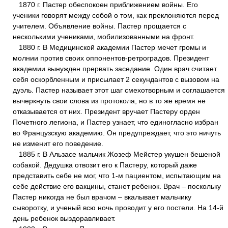
1870 г. Пастер обеспокоен приближением войны. Его
ученики говорят между собой о том, как преклоняются перед
учителем. Объявление войны. Пастер прощается с
несколькими учениками, мобилизованными на фронт.
1880 г. В Медицинской академии Пастер мечет громы и
молнии против своих оппонентов-ретроградов. Президент
академии вынужден прервать заседание. Один врач считает
себя оскорбленным и присылает 2 секундантов с вызовом на
дуэль. Пастер называет этот шаг смехотворным и соглашается
вычеркнуть свои слова из протокола, но в то же время не
отказывается от них. Президент вручает Пастеру орден
Почетного легиона, и Пастер узнает, что единогласно избран
во Французскую академию. Он предупреждает, что это ничуть
не изменит его поведение.
1885 г. В Альзасе мальчик Жозеф Мейстер укушен бешеной
собакой. Дедушка отвозит его к Пастеру, который даже
представить себе не мог, что 1-м пациентом, испытающим на
себе действие его вакцины, станет ребенок. Врач – поскольку
Пастер никогда не был врачом – вкалывает мальчику
сыворотку, и ученый всю ночь проводит у его постели. На 14-й
день ребенок выздоравливает.