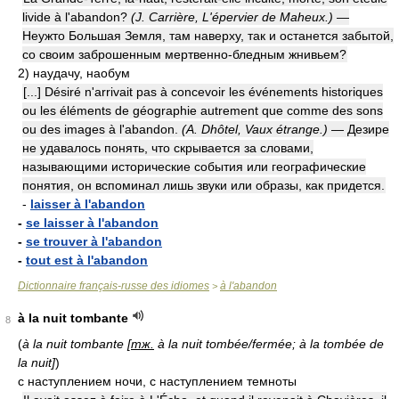
livide à l'abandon?
(J. Carrière, L'épervier de Maheux.)
—
Неужто Большая Земля, там наверху, так и останется забытой,
со своим заброшенным мертвенно-бледным жнивьем?
2)
наудачу, наобум
[...] Désiré n'arrivait pas à concevoir les événements historiques
ou les éléments de géographie autrement que comme des sons
ou des images à l'abandon.
(A. Dhôtel, Vaux étrange.)
— Дезире
не удавалось понять, что скрывается за словами,
называющими исторические события или географические
понятия, он вспоминал лишь звуки или образы, как придется.
-
laisser à l'abandon
-
se laisser à l'abandon
-
se trouver à l'abandon
-
tout est à l'abandon
Dictionnaire français-russe des idiomes
à l'abandon
>
à la nuit tombante
8
(
à la nuit tombante [
тж.
à la nuit tombée/fermée; à la tombée de
la nuit]
)
с наступлением ночи, с наступлением темноты