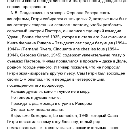
при всей своей неподатливости и театральности, доводится до
вершин прекрасного.
N.B. Поддавшись на уговоры Фернана Ривера снять
кинофильм, Гитри собирался снять целых 2, которые шли бы в
кинотеатрах спаренным сеансом: поэтому, чтобы разбавить
серьезный настрой Пастера, он написал сценарий комедии
Удачи!, Bonne chance! 1935, которая и стала его 2-м фильмом.
Книга Фернана Ривера «Пятьдесят лет среди безумцев (1894–
1944)» (Fernand Rivers, Cinquante ans chez les fous (1894–
1944), Georges Girard, 1945) содержит увлекательную главу о
съемках Пастера. Фильм провалился в прокате – даже в Доле,
родном городе ученого. И Ривер пожалел, что не попросил
Гитри экранизировать другую пьесу. Сам Гитри был восхищен
своим 1-м опытом, что и передал в четверостишии,
посвященном его продюсеру:
Раньше думал я: кино – глупое не в меру,
Но теперь я думаю иначе.
Просидеть два месяца в студии с Ривером –
Это все-таки немало значит.
В фильме Комедиант, Le comédien, 1948, который Саша
Гитри посвятил своему отцу Люсьену, целый ряд
немаловажных – и, к слову сказать, восхитительных – сцен