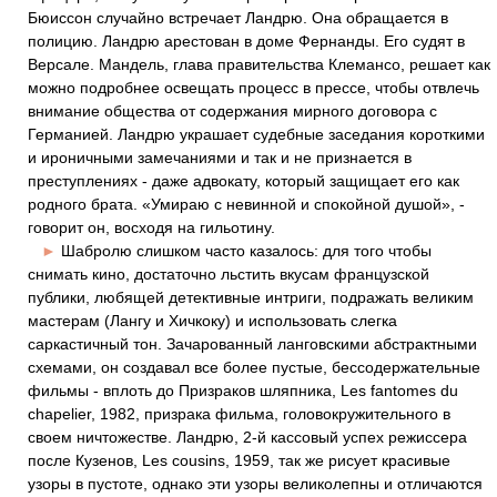
Бюиссон случайно встречает Ландрю. Она обращается в
полицию. Ландрю арестован в доме Фернанды. Его судят в
Версале. Мандель, глава правительства Клемансо, решает как
можно подробнее освещать процесс в прессе, чтобы отвлечь
внимание общества от содержания мирного договора с
Германией. Ландрю украшает судебные заседания короткими
и ироничными замечаниями и так и не признается в
преступлениях - даже адвокату, который защищает его как
родного брата. «Умираю с невинной и спокойной душой», -
говорит он, восходя на гильотину.
►
Шабролю слишком часто казалось: для того чтобы
снимать кино, достаточно льстить вкусам французской
публики, любящей детективные интриги, подражать великим
мастерам (Лангу и Хичкоку) и использовать слегка
саркастичный тон. Зачарованный ланговскими абстрактными
схемами, он создавал все более пустые, бессодержательные
фильмы - вплоть до Призраков шляпника, Les fantomes du
chapelier, 1982, призрака фильма, головокружительного в
своем ничтожестве. Ландрю, 2-й кассовый успех режиссера
после Кузенов, Les cousins, 1959, так же рисует красивые
узоры в пустоте, однако эти узоры великолепны и отличаются