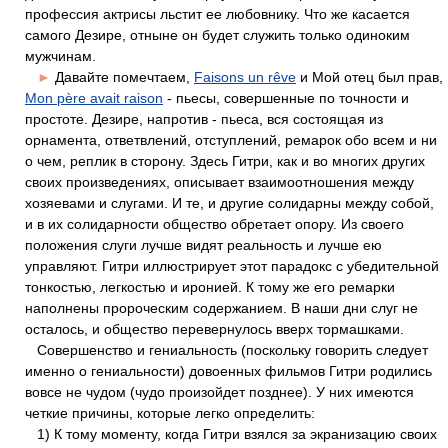
профессия актрисы льстит ее любовнику. Что же касается
самого Дезире, отныне он будет служить только одиноким
мужчинам.
►
Давайте помечтаем,
Faisons un rêve
и Мой отец был прав,
Mon père avait raison
- пьесы, совершенные по точности и
простоте. Дезире, напротив - пьеса, вся состоящая из
орнамента, ответвлений, отступлений, ремарок обо всем и ни
о чем, реплик в сторону. Здесь Гитри, как и во многих других
своих произведениях, описывает взаимоотношения между
хозяевами и слугами. И те, и другие солидарны между собой,
и в их солидарности общество обретает опору. Из своего
положения слуги лучше видят реальность и лучше ею
управляют. Гитри иллюстрирует этот парадокс с убедительной
тонкостью, легкостью и иронией. К тому же его ремарки
наполнены пророческим содержанием. В наши дни слуг не
осталось, и общество перевернулось вверх тормашками.
Совершенство и гениальность (поскольку говорить следует
именно о гениальности) довоенных фильмов Гитри родились
вовсе не чудом (чудо произойдет позднее). У них имеются
четкие причины, которые легко определить:
1) К тому моменту, когда Гитри взялся за экранизацию своих