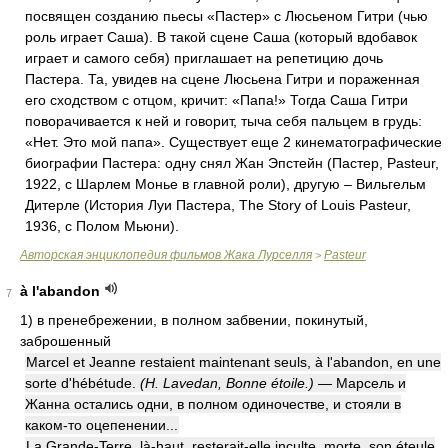
посвящен созданию пьесы «Пастер» с Люсьеном Гитри (чью
роль играет Саша). В такой сцене Саша (который вдобавок
играет и самого себя) приглашает на репетицию дочь
Пастера. Та, увидев на сцене Люсьена Гитри и пораженная
его сходством с отцом, кричит: «Папа!» Тогда Саша Гитри
поворачивается к ней и говорит, тыча себя пальцем в грудь:
«Нет. Это мой папа». Существует еще 2 кинематографические
биографии Пастера: одну снял Жан Эпстейн (Пастер, Pasteur,
1922, с Шарлем Монье в главной роли), другую – Вильгельм
Дитерле (История Луи Пастера, The Story of Louis Pasteur,
1936, с Полом Мьюни).
Авторская энциклопедия фильмов Жака Лурселля
Pasteur
>
à l'abandon
7
1)
в пренебрежении, в полном забвении, покинутый,
заброшенный
Marcel et Jeanne restaient maintenant seuls, à l'abandon, en une
sorte d'hébétude.
(H. Lavedan, Bonne étoile.)
— Марсель и
Жанна остались одни, в полном одиночестве, и стояли в
каком-то оцепенении...
La Grande-Terre, là-haut, resterait-elle inculte, morte, son éteule