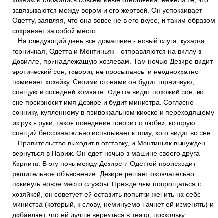
хозяйкой сложились совсем иные отношения, нежели те, что
завязываются между вором и его жертвой. Он успокаивает
Одетту, заявляя, что она вовсе не в его вкусе, и таким образом
сохраняет за собой место.
На следующий день все домашние - новый слуга, кухарка,
горничная, Одетта и Монтиньяк - отправляются на виллу в
Довилле, принадлежащую хозяевам. Там ночью Дезире видит
эротический сон, говорит, не просыпаясь, и неоднократно
поминает хозяйку. Своими стонами он будит горничную,
спящую в соседней комнате. Одетта видит похожий сон, во
сне произносит имя Дезире и будит министра. Согласно
соннику, купленному в привокзальном киоске и переходящему
из рук в руки, такое поведение говорит о любви, которую
спящий бессознательно испытывает к тому, кого видит во сне.
Правительство выходит в отставку, и Монтиньяк вынужден
вернуться в Париж. Он едет ночью в машине своего друга
Корнита. В эту ночь между Дезире и Одеттой происходит
решительное объяснение. Дезире решает окончательно
покинуть новое место службы. Прежде чем попрощаться с
хозяйкой, он советует ей оставить попытки женить на себе
министра (который, к слову, неминуемо начнет ей изменять) и
добавляет, что ей лучше вернуться в театр, поскольку