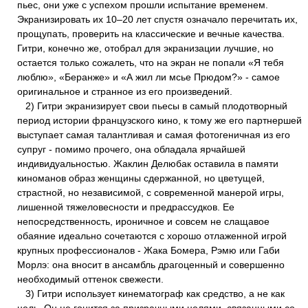
пьес, они уже с успехом прошли испытание временем.
Экранизировать их 10–20 лет спустя означало перечитать их,
прощупать, проверить на классические и вечные качества.
Гитри, конечно же, отобрал для экранизации лучшие, но
остается только сожалеть, что на экран не попали «Я тебя
люблю», «Беранже» и «А жил ли мсье Прюдом?» - самое
оригинальное и странное из его произведений.
2) Гитри экранизирует свои пьесы в самый плодотворный
период истории французского кино, к тому же его партнершей
выступает самая талантливая и самая фотогеничная из его
супруг - помимо прочего, она обладала ярчайшей
индивидуальностью. Жаклин Делюбак оставила в памяти
киноманов образ женщины сдержанной, но цветущей,
страстной, но независимой, с современной манерой игры,
лишенной тяжеловесности и предрассудков. Ее
непосредственность, ироничное и совсем не слащавое
обаяние идеально сочетаются с хорошо отлаженной игрой
крупных профессионалов - Жака Бомера, Рэмю или Габи
Морлэ: она вносит в ансамбль драгоценный и совершенно
необходимый оттенок свежести.
3) Гитри использует кинематограф как средство, а не как