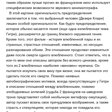
таким образом лучше прочих во французском кино использует
специфические возможности звукового кинематографа.
В этой картине оригинальность предопределения
заключается в том, что выбранный человек (Дезире Клари)
лишен особой оригинальности. Как будто предопределение,
которое обычно касается гения (еще одна излюбленная тема
Гитри), расширяется до границ близкого окружения гения.
Кроме того, этот фильм - история влюбленной пары и их
странных, страстных отношений, изменчивых, но несущих
разочарование обоим. Эти отношения продолжат изменяться
даже после смерти одного влюбленного. Стоит отметить, что в
кои-то веки они описаны автором без всякого цинизма, кроме
того из 2 влюбленных наиболее «виновен» мужчина. Он
пытается искупить свою вину при жизни; она же пытается это
сделать после его смерти. Помимо неявных
автобиографических мотивов, всегда присутствующих у Гитри
в описании отношений между влюбленными, помимо
злободневных аллюзий (судьба 2 французов на шведском
троне представляет собой необычную метафору оккупации),
автор пускает вскачь свое причудливое воображение, а также
страсть к спекуляциям, которая никогда не покидала его.