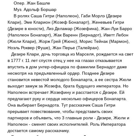
Опер. Жан Башле
Муз. Адольф Боршар
В ролях Саша Гитри (Наполеон), Габи Морлэ (Дезире
Клари), Эме Кларион (Жозеф Бонапарт), Женевьев Гитри
(Дезире в юности), Лиз Деламар (Жозефина), Жан-Луи Барро
(Наполеон Бонапарт), Жак Варенн (Бернадот), Иветт Лебон
(Жюли Клари), Жорж Грей (Жюно), Морис Тейнак (Мармон),
Ноэль Роквер (Фуше), Жан Перье (Талейран).
Дезире Клари, дочь торговца из Марселя, рождается на свет
в 1777 г. 11 лет спустя отец у нее на глазах отказывается
впустить в дом унтер-офицера по фамилии Бернадот даже
несмотря на предъявленный ордер. Позднее Дезире
становится невестой молодого Бонапарта, а ее сестра Жюли
выходит замуж за Жозефа, брата будущего императора. Но
Наполеон встречает Жозефину и расстается с Дезире. Ей
предлагают руку и сердце несколько офицеров Бонапарта.
Она выбирает Бернадота. Тут рассказчик Саша Гитри
прерывает повествование, чтобы представить своих
партнеров и объявить, что 3 главные роли - Дезире, Жюли и
Наполеон - сменят своих исполнителей. Роль Императора
достается самому рассказчику.