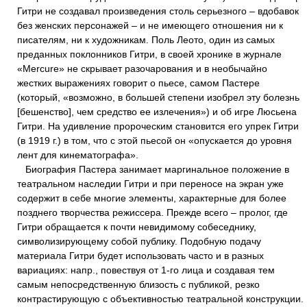
Гитри не создавал произведения столь серьезного – вдобавок
без женских персонажей – и не имеющего отношения ни к
писателям, ни к художникам. Поль Леото, один из самых
преданных поклонников Гитри, в своей хронике в журнале
«Mercure» не скрывает разочарования и в необычайно
жестких выражениях говорит о пьесе, самом Пастере
(который, «возможно, в большей степени изобрел эту болезнь
[бешенство], чем средство ее излечения») и об игре Люсьена
Гитри. На удивление пророческим становится его упрек Гитри
(в 1919 г.) в том, что с этой пьесой он «опускается до уровня
лент для кинематографа».
Биография Пастера занимает маргинальное положение в
театральном наследии Гитри и при переносе на экран уже
содержит в себе многие элементы, характерные для более
позднего творчества режиссера. Прежде всего – пролог, где
Гитри обращается к почти невидимому собеседнику,
символизирующему собой публику. Подобную подачу
материала Гитри будет использовать часто и в разных
вариациях: напр., повествуя от 1-го лица и создавая тем
самым непосредственную близость с публикой, резко
контрастирующую с объективностью театральной конструкции.