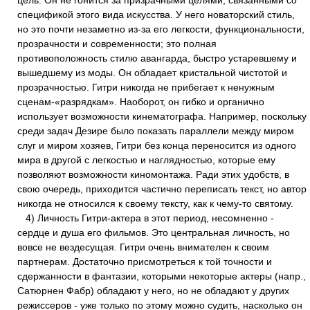
цель. Он не гонится за призрачными целями, связанными со
спецификой этого вида искусства. У него новаторский стиль,
но это почти незаметно из-за его легкости, функциональности,
прозрачности и современности; это полная
противоположность стилю авангарда, быстро устаревшему и
вышедшему из моды. Он обладает кристальной чистотой и
прозрачностью. Гитри никогда не прибегает к ненужным
сценам-«разрядкам». Наоборот, он гибко и органично
использует возможности кинематографа. Например, поскольку
среди задач Дезире было показать параллели между миром
слуг и миром хозяев, Гитри без конца переносится из одного
мира в другой с легкостью и наглядностью, которые ему
позволяют возможности киномонтажа. Ради этих удобств, в
свою очередь, приходится частично переписать текст, но автор
никогда не относился к своему тексту, как к чему-то святому.
4) Личность Гитри-актера в этот период, несомненно -
сердце и душа его фильмов. Это центральная личность, но
вовсе не вездесущая. Гитри очень внимателен к своим
партнерам. Достаточно присмотреться к той точности и
сдержанности в фантазии, которыми некоторые актеры (напр.,
Сатюрнен Фабр) обладают у него, но не обладают у других
режиссеров - уже только по этому можно судить, насколько он