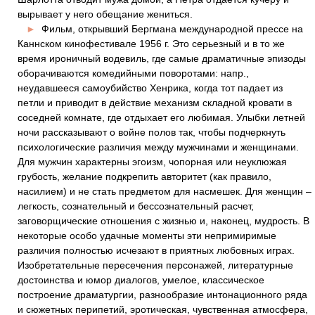
вырывает у него обещание жениться.
►
Фильм, открывший Бергмана международной прессе на
Каннском кинофестивале 1956 г. Это серьезный и в то же
время ироничный водевиль, где самые драматичные эпизоды
оборачиваются комедийными поворотами: напр.,
неудавшееся самоубийство Хенрика, когда тот падает из
петли и приводит в действие механизм складной кровати в
соседней комнате, где отдыхает его любимая. Улыбки летней
ночи рассказывают о войне полов так, чтобы подчеркнуть
психологические различия между мужчинами и женщинами.
Для мужчин характерны эгоизм, чопорная или неуклюжая
грубость, желание подкрепить авторитет (как правило,
насилием) и не стать предметом для насмешек. Для женщин –
легкость, сознательный и бессознательный расчет,
заговорщические отношения с жизнью и, наконец, мудрость. В
некоторые особо удачные моменты эти непримиримые
различия полностью исчезают в приятных любовных играх.
Изобретательные пересечения персонажей, литературные
достоинства и юмор диалогов, умелое, классическое
построение драматургии, разнообразие интонационного ряда
и сюжетных перипетий, эротическая, чувственная атмосфера,