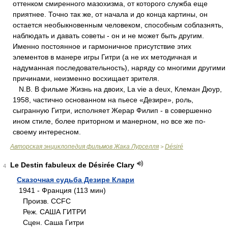
оттенком смиренного мазохизма, от которого служба еще
приятнее. Точно так же, от начала и до конца картины, он
остается необыкновенным человеком, способным соблазнять,
наблюдать и давать советы - он и не может быть другим.
Именно постоянное и гармоничное присутствие этих
элементов в манере игры Гитри (а не их методичная и
надуманная последовательность), наряду со многими другими
причинами, неизменно восхищает зрителя.
N.В. В фильме Жизнь на двоих, La vie а deux, Клеман Дюур,
1958, частично основанном на пьесе «Дезире», роль,
сыгранную Гитри, исполняет Жерар Филип - в совершенно
ином стиле, более приторном и манерном, но все же по-
своему интересном.
Авторская энциклопедия фильмов Жака Лурселля
Désiré
>
Le Destin fabuleux de Désirée Clary
4
Сказочная судьба Дезире Клари
1941 - Франция (113 мин)
Произв. CCFC
Реж. CAША ГИТРИ
Сцен. Саша Гитри