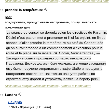
Dictionnaire français-russe des idiomes
prendre l'affaire par le mauvais bout
>
prendre la température
12
разг.
зондировать, прощупывать настроение, почву, выяснять
положение дел
La séance du conseil se déroula selon les directives de Paramin.
Désiré n'eut pas un mot à prononcer et il lui fut enjoint, en fin de
séance, d'aller prendre la température au café du Chabot, dès
qu'on aurait procédé à un commencement d'exécution pour la
route et la plage sur la rivière.
(A. Dhôtel, Vaux étranges.)
—
Заседание совета проходило согласно инструкциям
Парамена. Дезире должен был молчать, а в конце заседания
ему было поручено отправиться в кафе Шабо и прощупать
настроение населения, как только начнутся работы по
строительству дороги и устройству пляжа на берегу реки.
Dictionnaire français-russe des idiomes
prendre la température
>
Landru
13
Ландрю
1963 - Франция (119 мин)