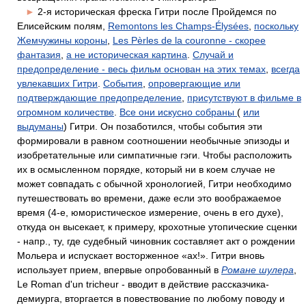
►
2-я историческая фреска Гитри после Пройдемся по
Елисейским полям,
Remontons les Champs-Élysées
,
поскольку
Жемчужины короны
,
Les Pèrles de la couronne - скорее
фантазия
,
а не историческая картина
.
Случай и
предопределение - весь фильм основан на этих темах
,
всегда
увлекавших Гитри
.
События
,
опровергающие или
подтверждающие предопределение
,
присутствуют в фильме в
огромном количестве
.
Все они искусно собраны
(
или
выдуманы
) Гитри. Он позаботился, чтобы события эти
формировали в равном соотношении необычные эпизоды и
изобретательные или симпатичные гэги. Чтобы расположить
их в осмысленном порядке, который ни в коем случае не
может совпадать с обычной хронологией, Гитри необходимо
путешествовать во времени, даже если это воображаемое
время (4-е, юмористическое измерение, очень в его духе),
откуда он высекает, к примеру, крохотные утопические сценки
- напр., ту, где судебный чиновник составляет акт о рождении
Мольера и испускает восторженное «ах!». Гитри вновь
использует прием, впервые опробованный в
Романе шулера
,
Le Roman d'un tricheur - вводит в действие рассказчика-
демиурга, вторгается в повествование по любому поводу и