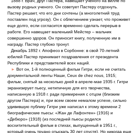
1888 г. Врач, друг Пастера, навещает ученого на вилле по
вызову родных ученого. Он советует Пастеру отдохнуть.
Пастер решает, что его дни сочтены (а многолетний труд
поставлен под угрозу). Он с облегчением узнает, что проживет
еще долго, если согласится временно сделать перерыв в
работе. Его навещает маленький Мейстер – мальчик
совершенно здоров. Он приносит книгу, полученную им в
награду. Пастер глубоко тронут.
Декабрь 1892 г. Апофеоз в Сорбонне: в свой 70-летний
юбилей Пастер принимает поздравления от президента
Республики и представителей всех наций.
►
Вот он, 1-й полноценный фильм Гитри, если не считать
документальной ленты Наши, Ceux de chez nous, 1915;
фильм, снятый за несколько дней в апреле-мае 1935 г. Гитри
экранизирует пьесу, нетипичную для его творчества,
написанную в 1918 г. ради примирения с отцом (близким
другом Пастера) и, при всем своем немалом успехе, сильно
удивившую публику Гитри уже написал к этому времени 2
биографические пьесы: «Жан де Лафонтен» (1916) и
«Дебюро» (1918) (из последней пьесы родился
восхитительный фильм в стихах, выпущенный в 1951 г.,
который очень трудно отыскать 30 лет спустя). Но никогда еще