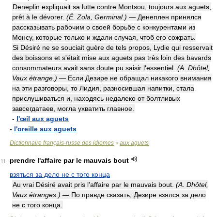
Deneplin expliquait sa lutte contre Montsou, toujours aux aguets,
prêt à le dévorer.
(É. Zola, Germinal.)
— Денеплен принялся
рассказывать рабочим о своей борьбе с конкурентами из
Монсу, которые только и ждали случая, чтоб его сожрать.
Si Désiré ne se souciait guère de tels propos, Lydie qui resservait
des boissons et s'était mise aux aguets pas très loin des bavards
consommateurs avait sans doute pu saisir l'essentiel.
(A. Dhôtel,
Vaux étrange.)
— Если Дезире не обращал никакого внимания
на эти разговоры, то Лидия, разносившая напитки, стала
прислушиваться и, находясь недалеко от болтливых
завсегдатаев, могла ухватить главное.
-
l'œil aux aguets
-
l'oreille aux aguets
Dictionnaire français-russe des idiomes
aux aguets
>
prendre l'affaire par le mauvais bout
11
взяться за дело не с того конца
Au vrai Désiré avait pris l'affaire par le mauvais bout.
(A. Dhôtel,
Vaux étranges.)
— По правде сказать, Дезире взялся за дело
не с того конца.