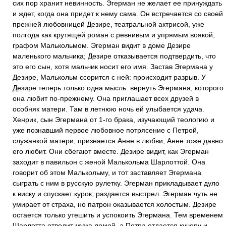
сих пор хранит невинность. Эгерман не желает ее принуждать
и ждет, когда она придет к нему сама. Он встречается со своей
прежней любовницей Дезире, театральной актрисой, уже
полгода как крутящей роман с ревнивым и упрямым воякой,
графом Малькольмом. Эгерман видит в доме Дезире
маленького мальчика; Дезире отказывается подтвердить, что
это его сын, хотя мальчик носит его имя. Застав Эгермана у
Дезире, Малькольм ссорится с ней: происходит разрыв. У
Дезире теперь только одна мысль: вернуть Эгермана, которого
она любит по-прежнему. Она приглашает всех друзей в
особняк матери. Там в летнюю ночь ей улыбается удача.
Хенрик, сын Эгермана от 1-го брака, изучающий теологию и
уже познавший первое любовное потрясение с Петрой,
служанкой матери, признается Анне в любви; Анне тоже давно
его любит. Они сбегают вместе. Дезире видит, как Эгерман
заходит в павильон с женой Малькольма Шарлоттой. Она
говорит об этом Малькольму, и тот заставляет Эгермана
сыграть с ним в русскую рулетку. Эгерман прикладывает дуло
к виску и спускает курок; раздается выстрел. Эгерман чуть не
умирает от страха, но патрон оказывается холостым. Дезире
остается только утешить и успокоить Эгермана. Тем временем
Шарлотта отводит мужа домой, а Петра отдается кучеру и