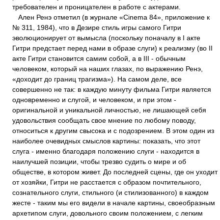
требователен и проницателен в работе с актерами.
Ален Ренэ отметил (в журнале «Cinema 84», приложение к
№ 311, 1984), что в Дезире стиль игры самого Гитри
эволюционирует от вымысла (поскольку поначалу в I акте
Гитри предстает перед нами в образе слуги) к реализму (во II
акте Гитри становится самим собой, а в III - обычным
человеком, который на наших глазах, по выражению Ренэ,
«доходит до границ трагизма»). На самом деле, все
совершенно не так: в каждую минуту фильма Гитри является
одновременно и слугой, и человеком, и при этом -
оригинальной и уникальной личностью, не лишающей себя
удовольствия сообщать свое мнение по любому поводу,
относиться к другим свысока и с подозрением. В этом один из
наиболее очевидных смыслов картины: показать, что этот
слуга - именно благодаря положению слуги - находится в
наилучшей позиции, чтобы трезво судить о мире и об
обществе, в котором живет. До последней сцены, где он уходит
от хозяйки, Гитри не расстается с образом почтительного,
сознательного слуги, стильного (и стилизованного) в каждом
жесте - таким мы его видели в начале картины, своеобразным
архетипом слуги, довольного своим положением, с легким