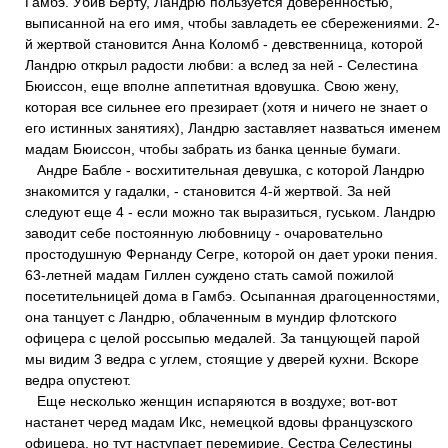
Гамбэ. Убив Берту, Ландрю пользуется доверенностью,
выписанной на его имя, чтобы завладеть ее сбережениями. 2-
й жертвой становится Анна Коломб - девственница, которой
Ландрю открыл радости любви: а вслед за ней - Селестина
Бюиссон, еще вполне аппетитная вдовушка. Свою жену,
которая все сильнее его презирает (хотя и ничего не знает о
его истинных занятиях), Ландрю заставляет назваться именем
мадам Бюиссон, чтобы забрать из банка ценные бумаги.
Андре Бабле - восхитительная девушка, с которой Ландрю
знакомится у гадалки, - становится 4-й жертвой. За ней
следуют еще 4 - если можно так выразиться, гуськом. Ландрю
заводит себе постоянную любовницу - очаровательно
простодушную Фернанду Сегре, которой он дает уроки пения.
63-летней мадам Гиллен суждено стать самой пожилой
посетительницей дома в Гамбэ. Осыпанная драгоценностями,
она танцует с Ландрю, облаченным в мундир флотского
офицера с целой россыпью медалей. За танцующей парой
мы видим 3 ведра с углем, стоящие у дверей кухни. Вскоре
ведра опустеют.
Еще несколько женщин испаряются в воздухе; вот-вот
настанет черед мадам Икс, немецкой вдовы французского
офицера, но тут наступает перемирие. Сестра Селестины