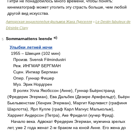
Гитри не понадобилось много времени, чтобы понять:
кинематограф может утолить эту страсть больше, чем любой
другой вид искусства.
Авторская энциклопедия фильмов Жака Лурселля
Le Destin fabuleux de
>
Désirée Clary
Sommarnattens leende
5
Улыбки летней ночи
1955 – Швеция (102 мин)
Произв. Svensk Filmindustri
Реж. ИНГМАР БЕРГМАН
Сцен. Ингмар Бергман
Опер. Гуннар Фишер
Муз. Эрик Нордгрен
В ролях Улла Якобссон (Анне), Гуннар Бьёрнстранд
(Фредерик Эгерман), Ева Дальбек (Дезире Армфельдт), Бьёрн
Бьельвенстам (Хенрик Эгерман), Маргит Карлквист (графиня
Шарлотта), Ярл Кулле (граф Карл Магнус Малькольм),
Харриет Андерсон (Петра), Аке Фриделл (кучер Фрид).
Начало века. Адвокат Фредерик Эгерман, мужчина зрелых
лет, уже 2 года женат 2-м браком на юной Анне. Его жена до