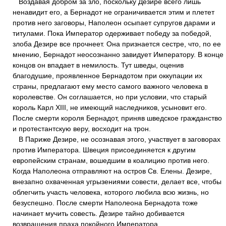
Воздавая добром за зло, поскольку Дезире всего лишь
ненавидит его, а Бернадот не ограничивается этим и плетет
против него заговоры, Наполеон осыпает супругов дарами и
титулами. Пока Император одерживает победу за победой,
злоба Дезире все прочнеет. Она признается сестре, что, по ее
мнению, Бернадот неосознанно завидует Императору. В конце
концов он впадает в немилость. Тут шведы, оценив
благодушие, проявленное Бернадотом при оккупации их
страны, предлагают ему место самого важного человека в
королевстве. Он соглашается, но при условии, что старый
король Карл XIII, не имеющий наследников, усыновит его.
После смерти короля Бернадот, приняв шведское гражданство
и протестантскую веру, восходит на трон.
В Париже Дезире, не осознавая этого, участвует в заговорах
против Императора. Швеция присоединяется к другим
европейским странам, вошедшим в коалицию против него.
Когда Наполеона отправляют на остров Св. Елены. Дезире,
внезапно охваченная угрызениями совести, делает все, чтобы
облегчить участь человека, которого любила всю жизнь, но
безуспешно. После смерти Наполеона Бернадота тоже
начинает мучить совесть. Дезире тайно добивается
возвращения праха покойного Императора.