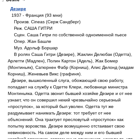
3
Дезире
1937 - Франция (93 мни)
Произв. Cineas (Серж Сандберг)
Реж. САША ГИТРИ
Сцен. Саша Гитри по собственной одноименной пьесе
Опер. Жан Башле
Муз. Адольф Боршар
В ролях Саша Гитри (Дезире), Жаклин Делюбак (Одетта),
Арлетти (Мадлен), Полин Картон (Адель), Жак Бомер
(Монтиньяк), Сатюрнен Фабр (Корниш), Алис Делонд (мадам
Корниш), Женевьев Викс (графиня).
Дезире, вышколенный слуга, обожающий свою работу,
попадает на службу к Одетте Клери, любовнице министра
Монтиньяка. Одетта звонит бывшей хозяйке Дезире и от нее
узнает, что он совершил некий чрезвычайно серьезный
«проступок», за который был уволен. Одетта тут же
раздумывает нанимать Дезире: тот требует от нее
объяснений. Она трактует пресловутый «проступок» как
попытку воровства. Дезире возмущенно отстаивает свою
невиновность. На самом деле между ним и его бывшей