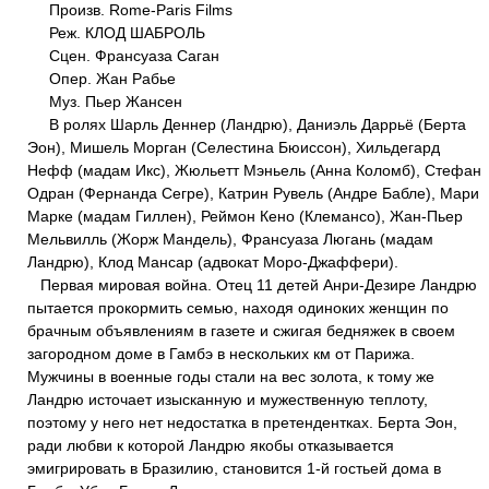
Произв. Rome-Paris Films
Реж. КЛОД ШАБРОЛЬ
Сцен. Франсуаза Саган
Опер. Жан Рабье
Муз. Пьер Жансен
В ролях Шарль Деннер (Ландрю), Даниэль Даррьё (Берта
Эон), Мишель Морган (Селестина Бюиссон), Хильдегард
Нефф (мадам Икс), Жюльетт Мэньель (Анна Коломб), Стефан
Одран (Фернанда Сегре), Катрин Рувель (Андре Бабле), Мари
Марке (мадам Гиллен), Реймон Кено (Клемансо), Жан-Пьер
Мельвилль (Жорж Мандель), Франсуаза Люгань (мадам
Ландрю), Клод Мансар (адвокат Моро-Джаффери).
Первая мировая война. Отец 11 детей Анри-Дезире Ландрю
пытается прокормить семью, находя одиноких женщин по
брачным объявлениям в газете и сжигая бедняжек в своем
загородном доме в Гамбэ в нескольких км от Парижа.
Мужчины в военные годы стали на вес золота, к тому же
Ландрю источает изысканную и мужественную теплоту,
поэтому у него нет недостатка в претендентках. Берта Эон,
ради любви к которой Ландрю якобы отказывается
эмигрировать в Бразилию, становится 1-й гостьей дома в