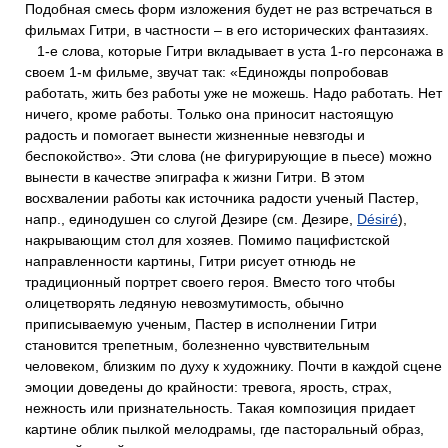
Подобная смесь форм изложения будет не раз встречаться в
фильмах Гитри, в частности – в его исторических фантазиях.
1-е слова, которые Гитри вкладывает в уста 1-го персонажа в
своем 1-м фильме, звучат так: «Единожды попробовав
работать, жить без работы уже не можешь. Надо работать. Нет
ничего, кроме работы. Только она приносит настоящую
радость и помогает вынести жизненные невзгоды и
беспокойство». Эти слова (не фигурирующие в пьесе) можно
вынести в качестве эпиграфа к жизни Гитри. В этом
восхвалении работы как источника радости ученый Пастер,
напр., единодушен со слугой Дезире (см. Дезире,
Désiré
),
накрывающим стол для хозяев. Помимо пацифистской
направленности картины, Гитри рисует отнюдь не
традиционный портрет своего героя. Вместо того чтобы
олицетворять ледяную невозмутимость, обычно
приписываемую ученым, Пастер в исполнении Гитри
становится трепетным, болезненно чувствительным
человеком, близким по духу к художнику. Почти в каждой сцене
эмоции доведены до крайности: тревога, ярость, страх,
нежность или признательность. Такая композиция придает
картине облик пылкой мелодрамы, где пасторальный образ,