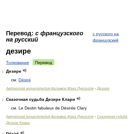
Перевод:
с французского
с русского на
на русский
французский
дезире
Толкование
Перевод
Дезире
1
см.
Désiré
Авторская энциклопедия фильмов Жака Лурселля
Дезире
>
Сказочная судьба Дезире Клари
2
см. Le Destin fabuleux de Désirée Clary
Авторская энциклопедия фильмов Жака Лурселля
Сказочная судьба
>
Дезире Клари
Désiré