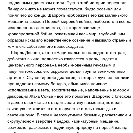
подлинным единством стиля. Пуст в этой истории персонаж
Ландрю: никто не может похвастаться, будто осознал или
понял его до конца. Шаброль изображает его как маленького
мещанина времен Первой мировой войны, любезного и всегда
исполненного достоинства, в котором зрелище
кровопролитной бойни, охватившей весь мир, глубочайшим
образом исказило нравственное сознание и вызвало странный
комплекс собственного превосходства.
Шарль Деннер, актер «Национального народного театра»,
дебютант в кино, полностью вживается в роль, наделяя
центрального персонажа необыкновенным гнусавым и
певучим голосом; его окружает целая труппа великолепных
артисток. Скупая ирония диалогов, в которых лучшие реплики
принадлежат самому Ландрю, обманчиво наивное
использование цвета, восхитительные, наполненные юмором
декорации Жака Сонье - все это помогает Шабролю с блеском
и далее с легкостью отладить эстетику насмешки, которая
зачастую смотрится в его творчестве столь громоздко и
сентенциозно. В своем невозмутимом безумии, расчетливом и
скрупулезном зверстве Ландрю, карикатурный мещанин,
возможно, раскрывает подлинную природу на первый взгляд