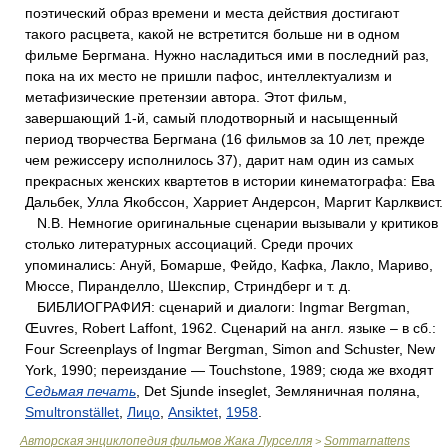
поэтический образ времени и места действия достигают
такого расцвета, какой не встретится больше ни в одном
фильме Бергмана. Нужно насладиться ими в последний раз,
пока на их место не пришли пафос, интеллектуализм и
метафизические претензии автора. Этот фильм,
завершающий 1-й, самый плодотворный и насыщенный
период творчества Бергмана (16 фильмов за 10 лет, прежде
чем режиссеру исполнилось 37), дарит нам один из самых
прекрасных женских квартетов в истории кинематографа: Ева
Дальбек, Улла Якобссон, Харриет Андерсон, Маргит Карлквист.
N.В. Немногие оригинальные сценарии вызывали у критиков
столько литературных ассоциаций. Среди прочих
упоминались: Ануй, Бомарше, Фейдо, Кафка, Лакло, Мариво,
Мюссе, Пиранделло, Шекспир, Стриндберг и т. д.
БИБЛИОГРАФИЯ: сценарий и диалоги: Ingmar Bergman,
Œuvres, Robert Laffont, 1962. Сценарий на англ. языке – в сб.:
Four Screenplays of Ingmar Bergman, Simon and Schuster, New
York, 1990; переиздание ― Touchstone, 1989; сюда же входят
Седьмая печать
, Det Sjunde inseglet, Земляничная поляна,
Smultronstället
,
Лицо
,
Ansiktet
,
1958
.
Авторская энциклопедия фильмов Жака Лурселля
Sommarnattens
>