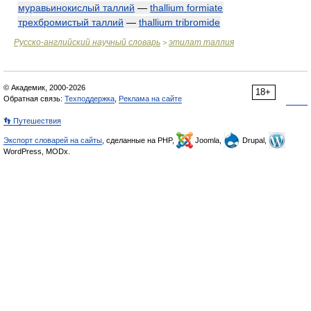
муравьинокислый таллий
—
thallium formiate
трехбромистый таллий
—
thallium tribromide
Русско-английский научный словарь
этилат таллия
>
© Академик, 2000-2026
18+
Обратная связь:
Техподдержка
,
Реклама на сайте
👣 Путешествия
Экспорт словарей на сайты
, сделанные на PHP,
Joomla,
Drupal,
WordPress, MODx.