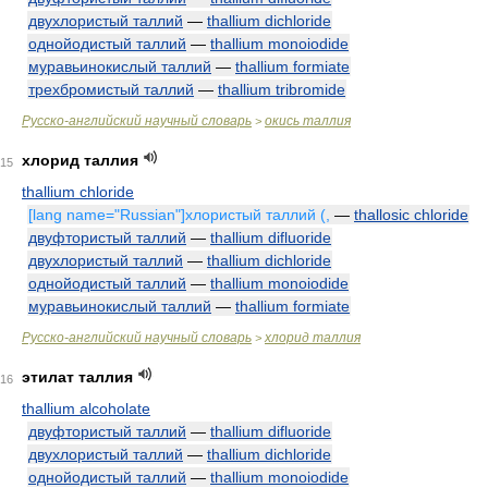
двухлористый таллий
—
thallium dichloride
однойодистый таллий
—
thallium monoiodide
муравьинокислый таллий
—
thallium formiate
трехбромистый таллий
—
thallium tribromide
Русско-английский научный словарь
окись таллия
>
хлорид таллия
15
thallium chloride
[lang name="Russian"]хлористый таллий (,
—
thallosic chloride
двуфтористый таллий
—
thallium difluoride
двухлористый таллий
—
thallium dichloride
однойодистый таллий
—
thallium monoiodide
муравьинокислый таллий
—
thallium formiate
Русско-английский научный словарь
хлорид таллия
>
этилат таллия
16
thallium alcoholate
двуфтористый таллий
—
thallium difluoride
двухлористый таллий
—
thallium dichloride
однойодистый таллий
—
thallium monoiodide