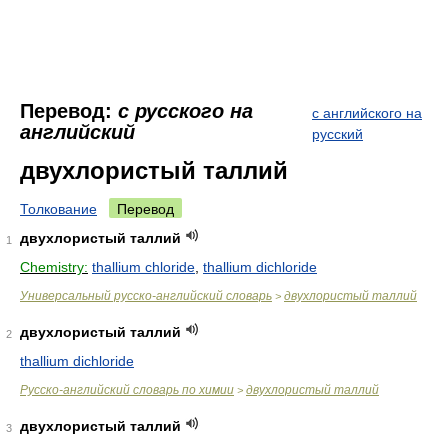
Перевод:
с русского на
с английского на
английский
русский
двухлористый таллий
Толкование
Перевод
двухлористый таллий
1
Chemistry:
thallium chloride
,
thallium dichloride
Универсальный русско-английский словарь
двухлористый таллий
>
двухлористый таллий
2
thallium dichloride
Русско-английский словарь по химии
двухлористый таллий
>
двухлористый таллий
3