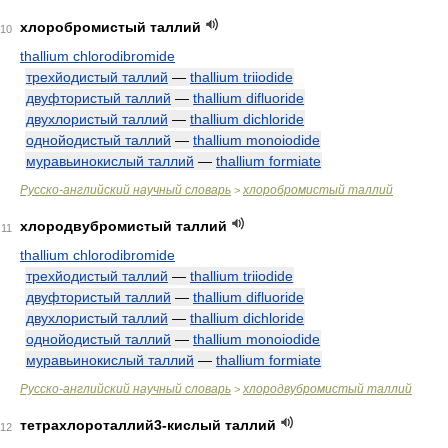
хлоробромистый таллий
10
thallium chlorodibromide
трехйодистый таллий
—
thallium triiodide
двуфтористый таллий
—
thallium difluoride
двухлористый таллий
—
thallium dichloride
однойодистый таллий
—
thallium monoiodide
муравьинокислый таллий
—
thallium formiate
Русско-английский научный словарь
хлоробромистый таллий
>
хлородвубромистый таллий
11
thallium chlorodibromide
трехйодистый таллий
—
thallium triiodide
двуфтористый таллий
—
thallium difluoride
двухлористый таллий
—
thallium dichloride
однойодистый таллий
—
thallium monoiodide
муравьинокислый таллий
—
thallium formiate
Русско-английский научный словарь
хлородвубромистый таллий
>
тетрахлороталлий3-кислый таллий
12