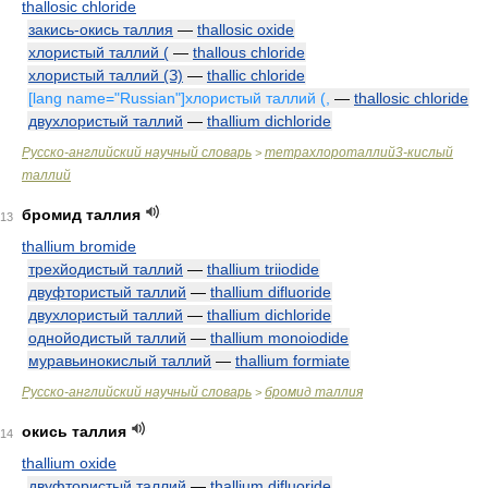
thallosic chloride
закись-окись таллия
—
thallosic oxide
хлористый таллий (
—
thallous chloride
хлористый таллий (З)
—
thallic chloride
[lang name="Russian"]хлористый таллий (,
—
thallosic chloride
двухлористый таллий
—
thallium dichloride
Русско-английский научный словарь
тетрахлороталлий3-кислый
>
таллий
бромид таллия
13
thallium bromide
трехйодистый таллий
—
thallium triiodide
двуфтористый таллий
—
thallium difluoride
двухлористый таллий
—
thallium dichloride
однойодистый таллий
—
thallium monoiodide
муравьинокислый таллий
—
thallium formiate
Русско-английский научный словарь
бромид таллия
>
окись таллия
14
thallium oxide
двуфтористый таллий
—
thallium difluoride