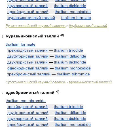
двухлористый таллий
—
thallium dichloride
однойодистый таллий
—
thallium monoiodide
муравьинокислый таллий
—
thallium formiate
Русско-английский научный словарь
двубромистый таллий
>
муравьинокислый таллий
6
thallium formiate
трехйодистый таллий
—
thallium triiodide
двуфтористый таллий
—
thallium difluoride
двухлористый таллий
—
thallium dichloride
однойодистый таллий
—
thallium monoiodide
трехбромистый таллий
—
thallium tribromide
Русско-английский научный словарь
муравьинокислый таллий
>
однобромистый таллий
7
thallium monobromide
трехйодистый таллий
—
thallium triiodide
двуфтористый таллий
—
thallium difluoride
двухлористый таллий
—
thallium dichloride
однойодистый таллий
—
thallium monoiodide