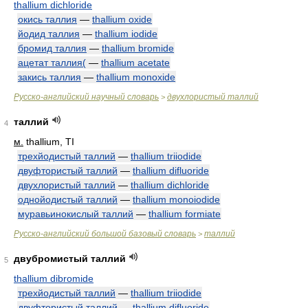
thallium dichloride
окись таллия
—
thallium oxide
йодид таллия
—
thallium iodide
бромид таллия
—
thallium bromide
ацетат таллия(
—
thallium acetate
закись таллия
—
thallium monoxide
Русско-английский научный словарь
двухлористый таллий
>
таллий
4
м.
thallium, TI
трехйодистый таллий
—
thallium triiodide
двуфтористый таллий
—
thallium difluoride
двухлористый таллий
—
thallium dichloride
однойодистый таллий
—
thallium monoiodide
муравьинокислый таллий
—
thallium formiate
Русско-английский большой базовый словарь
таллий
>
двубромистый таллий
5
thallium dibromide
трехйодистый таллий
—
thallium triiodide
двуфтористый таллий
—
thallium difluoride