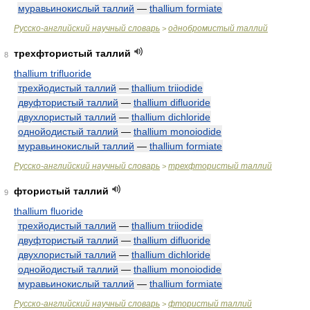
муравьинокислый таллий
—
thallium formiate
Русско-английский научный словарь
однобромистый таллий
>
трехфтористый таллий
8
thallium trifluoride
трехйодистый таллий
—
thallium triiodide
двуфтористый таллий
—
thallium difluoride
двухлористый таллий
—
thallium dichloride
однойодистый таллий
—
thallium monoiodide
муравьинокислый таллий
—
thallium formiate
Русско-английский научный словарь
трехфтористый таллий
>
фтористый таллий
9
thallium fluoride
трехйодистый таллий
—
thallium triiodide
двуфтористый таллий
—
thallium difluoride
двухлористый таллий
—
thallium dichloride
однойодистый таллий
—
thallium monoiodide
муравьинокислый таллий
—
thallium formiate
Русско-английский научный словарь
фтористый таллий
>