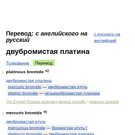
Перевод:
с английского на
с русского на
русский
английский
двубромистая платина
Толкование
Перевод
platinous bromide
1
двубромистая платина
mercuric bromide
—
двубромистая ртуть
platinic bromide
—
четырехбромистая платина
The English-Russian dictionary general scientific
platinous bromide
>
mercuric bromide
2
двубромистая ртуть
mercurous bromide
—
бромистая ртуть (
platinous bromide
—
двубромистая платина