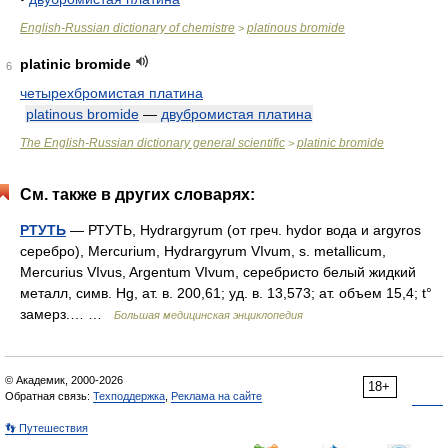
English-Russian dictionary of chemistre
platinous bromide
>
platinic bromide
6
четырехбромистая платина
platinous bromide
—
двубромистая платина
The English-Russian dictionary general scientific
platinic bromide
>
См. также в других словарях:
РТУТЬ
— РТУТЬ, Hydrargyrum (от греч. hydor вода и argyros
серебро), Mercurium, Hydrargyrum VІvum, s. metallicum,
Mercurius VІvus, Argentum VІvum, серебристо белый жидкий
металл, симв. Hg, ат. в. 200,61; уд. в. 13,573; ат. объем 15,4; t°
замерз.… …
Большая медицинская энциклопедия
© Академик, 2000-2026
18+
Обратная связь:
Техподдержка
,
Реклама на сайте
👣 Путешествия