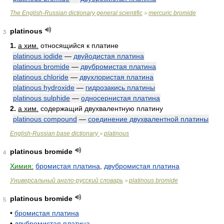
The English-Russian dictionary general scientific
mercuric bromide
>
platinous
3
1.
a хим.
относящийся к платине
platinous iodide
—
двуйодистая платина
platinous bromide
—
двубромистая платина
platinous chloride
—
двухлористая платина
platinous hydroxide
—
гидрозакись платины
platinous sulphide
—
односернистая платина
2.
a хим.
содержащий двухвалентную платину
platinous compound
—
соединение двухвалентной платины
English-Russian base dictionary
platinous
>
platinous bromide
4
Химия:
бромистая платина
,
двубромистая платина
Универсальный англо-русский словарь
platinous bromide
>
platinous bromide
5
•
бромистая платина
•
двубромистая платина