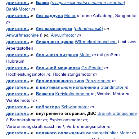
двигатель
м.
Банки
(с впрыском воды в такте сжатия)
Banki-Motor
m
двигатель
м.
без наддува
Motor
m
ohne Aufladung; Saugmotor
m
двигатель
м.
без самозапуска
(однофазный)
эл.
Anwurfmaschine
f
;
эл.
Anwurfmotor
m
двигатель
м.
бинарного цикла
Wärmekraftmaschine
f
mit zwei
Arbeitsstoffen
двигатель
м.
большого литража
Motor
m
mit großem
Hubraum
двигатель
м.
большой мощности
Großmotor
m
Hochleistungsmotor
m
; Hochleistungsmotor
m
двигатель
м.
бронированного типа
Panzermotor
m
двигатель
м.
в вертикальном исполнении
Standmotor
m
двигатель
м.
Ванкеля
Kreiskolbenmotor
m
; Wankel-Motor
m
;
Wankelmotor
m
двигатель
м.
вибратора
Schwingmotor
m
двигатель
м.
внутреннего сгорания, ДВС
Brennkraftmaschine
f
; Brennkraftmotor
m
; Explosionsmotor
m
;
Verbrennungskraftmaschine
f
; Verbrennungsmotor
m
двигатель
м.
водяного охлаждения
wassergekühlter Motor
m