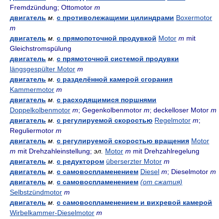
Fremdzündung; Ottomotor
m
двигатель
м.
с противолежащими цилиндрами
Boxermotor
m
двигатель
м.
с прямопоточной продувкой
Motor
m
mit
Gleichstromspülung
двигатель
м.
с прямоточной системой продувки
längsgespülter Motor
m
двигатель
м.
с разделённой камерой сгорания
Kammermotor
m
двигатель
м.
с расходящимися поршнями
Doppelkolbenmotor
m
; Gegenkolbenmotor
m
; deckelloser Motor
m
двигатель
м.
с регулируемой скоростью
Regelmotor
m
;
Reguliermotor
m
двигатель
м.
с регулируемой скоростью вращения
Motor
m
mit Drehzahleinstellung;
эл.
Motor
m
mit Drehzahlregelung
двигатель
м.
с редуктором
überserzter Motor
m
двигатель
м.
с самовоспламенением
Diesel
m
; Dieselmotor
m
двигатель
м.
с самовоспламенением
(от сжатия)
Selbstzündmotor
m
двигатель
м.
с самовоспламенением и вихревой камерой
Wirbelkammer-Dieselmotor
m