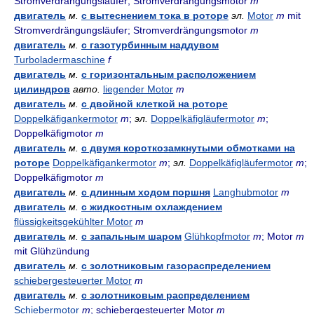
Stromverdrängungsläufer; Stromverdrängungsmotor
m
двигатель
м.
с вытеснением тока в роторе
эл.
Motor
m
mit
Stromverdrängungsläufer; Stromverdrängungsmotor
m
двигатель
м.
с газотурбинным наддувом
Turboladermaschine
f
двигатель
м.
с горизонтальным расположением
цилиндров
авто.
liegender Motor
m
двигатель
м.
с двойной клеткой на роторе
Doppelkäfigankermotor
m
;
эл.
Doppelkäfigläufermotor
m
;
Doppelkäfigmotor
m
двигатель
м.
с двумя короткозамкнутыми обмотками на
роторе
Doppelkäfigankermotor
m
;
эл.
Doppelkäfigläufermotor
m
;
Doppelkäfigmotor
m
двигатель
м.
с длинным ходом поршня
Langhubmotor
m
двигатель
м.
с жидкостным охлаждением
flüssigkeitsgekühlter Motor
m
двигатель
м.
с запальным шаром
Glühkopfmotor
m
; Motor
m
mit Glühzündung
двигатель
м.
с золотниковым газораспределением
schiebergesteuerter Motor
m
двигатель
м.
с золотниковым распределением
Schiebermotor
m
; schiebergesteuerter Motor
m