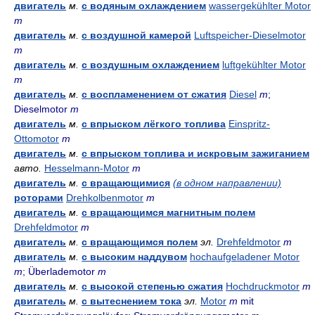
двигатель
м.
с водяным охлаждением
wassergekühlter Motor
m
двигатель
м.
с воздушной камерой
Luftspeicher-Dieselmotor
m
двигатель
м.
с воздушным охлаждением
luftgekühlter Motor
m
двигатель
м.
с воспламенением от сжатия
Diesel
m
;
Dieselmotor
m
двигатель
м.
с впрыском лёгкого топлива
Einspritz-
Ottomotor
m
двигатель
м.
с впрыском топлива и искровым зажиганием
авто.
Hesselmann-Motor
m
двигатель
м.
с вращающимися
(в одном направлении)
роторами
Drehkolbenmotor
m
двигатель
м.
с вращающимся магнитным полем
Drehfeldmotor
m
двигатель
м.
с вращающимся полем
эл.
Drehfeldmotor
m
двигатель
м.
с высоким наддувом
hochaufgeladener Motor
m
; Überlademotor
m
двигатель
м.
с высокой степенью сжатия
Hochdruckmotor
m
двигатель
м.
с вытеснением тока
эл.
Motor
m
mit