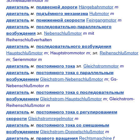
Schnellläufermotor
m
двигатель
м.
подвесной дороги
Hängebahnmotor
m
двигатель
м.
подъёмного механизма
Hubmotor
m
двигатель
м.
пониженной скорости
Feingangmotor
m
двигатель
м.
последовательно-параллельного
возбуждения
эл.
Nebenschlußmotor
m
mit
Reihenschlußverhalten
двигатель
м.
последовательного возбуждения
Hauptschlußmotor
m
; Hauptstrommotor
m
;
эл.
Reihenschlußmotor
m
; Serienmotor
m
двигатель
м.
постоянного тока
эл.
Gleichstrommotor
m
двигатель
м.
постоянного тока с параллельным
возбуждением
Gleichstrom-Nebenschlußmotor
m
; Gs-
Nebenschlußmotor
m
двигатель
м.
постоянного тока с последовательным
возбуждением
Gleichstrom-Hauptschlußmotor
m
; Gleichstrom-
Reihenschlußmotor
m
двигатель
м.
постоянного тока с регулированием
скорости
Gleichstromregelmotor
m
двигатель
м.
постоянного тока со смешанным
возбуждением
Gleichstrom-Doppelschlußmotor
m
двигатель
м.
правого вращения
Rechtsmaschine
f