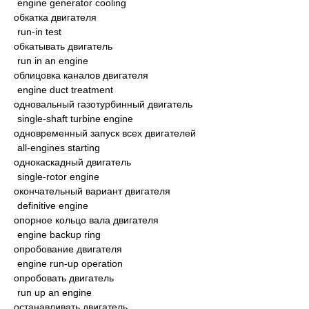
engine generator cooling
обкатка двигателя
run-in test
обкатывать двигатель
run in an engine
облицовка каналов двигателя
engine duct treatment
одновальный газотурбинный двигатель
single-shaft turbine engine
одновременный запуск всех двигателей
all-engines starting
однокаскадный двигатель
single-rotor engine
окончательный вариант двигателя
definitive engine
опорное кольцо вала двигателя
engine backup ring
опробование двигателя
engine run-up operation
опробовать двигатель
run up an engine
останавливать двигатель