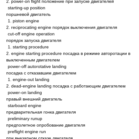
2. power-on flight положение при запуске двигателей
starting-up position
поршневой двигатель
1. piston engine
2. reciprocating engine порядок выключения двигателя
cut-off engine operation
порядок запуска двигателя
1. starting procedure
2. engine starting procedure посадка в режиме авторотации в
выключенным двигателем
power-off autorotative landing
посадка с отказавшим двигателем
1. engine-out landing
2. dead-engine landing посадка с работающим двигателем
power-on landing
правый внешний двигатель
starboard engine
предварительная гонка двигателя
preliminary runup
предполетное опробование двигателя
preflight engine run
при внезапном отказе двигателя