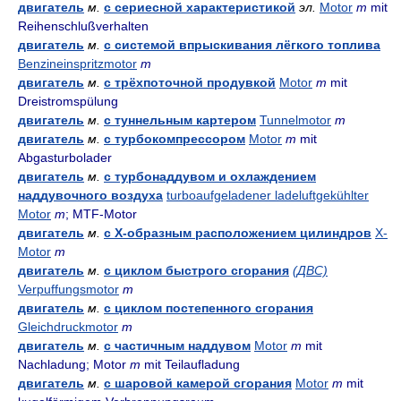
двигатель
м.
с сериесной характеристикой
эл.
Motor
m
mit
Reihenschlußverhalten
двигатель
м.
с системой впрыскивания лёгкого топлива
Benzineinspritzmotor
m
двигатель
м.
с трёхпоточной продувкой
Motor
m
mit
Dreistromspülung
двигатель
м.
с туннельным картером
Tunnelmotor
m
двигатель
м.
с турбокомпрессором
Motor
m
mit
Abgasturbolader
двигатель
м.
с турбонаддувом и охлаждением
наддувочного воздуха
turboaufgeladener ladeluftgekühlter
Motor
m
; MTF-Motor
двигатель
м.
с Х-образным расположением цилиндров
X-
Motor
m
двигатель
м.
с циклом быстрого сгорания
(ДВС)
Verpuffungsmotor
m
двигатель
м.
с циклом постепенного сгорания
Gleichdruckmotor
m
двигатель
м.
с частичным наддувом
Motor
m
mit
Nachladung; Motor
m
mit Teilaufladung
двигатель
м.
с шаровой камерой сгорания
Motor
m
mit