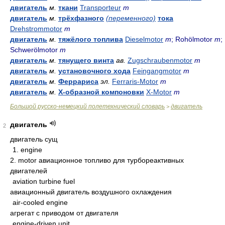
двигатель
м.
ткани
Transporteur
m
двигатель
м.
трёхфазного
(переменного)
тока
Drehstrommotor
m
двигатель
м.
тяжёлого топлива
Dieselmotor
m
; Rohölmotor
m
;
Schwerölmotor
m
двигатель
м.
тянущего винта
ав.
Zugschraubenmotor
m
двигатель
м.
установочного хода
Feingangmotor
m
двигатель
м.
Феррариса
эл.
Ferraris-Motor
m
двигатель
м.
Х-образной компоновки
X-Motor
m
Большой русско-немецкий полетехнический словарь
двигатель
>
двигатель
2
двигатель сущ
1. engine
2. motor авиационное топливо для турбореактивных
двигателей
aviation turbine fuel
авиационный двигатель воздушного охлаждения
air-cooled engine
агрегат с приводом от двигателя
engine-driven unit