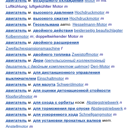
двигатель
м.
воздушного охлаждения
Motor
m
mit
Luftkühlung; luftgekühlter Motor
m
двигатель
м.
высокого давления
Hochdruckmotor
m
двигатель
м.
высокого сжатия
Hochdruckmotor
m
двигатель
м.
Гессельмана
авто.
Hesselmann-Motor
m
двигатель
м.
двойного действия
beiderseitig beaufschlagter
Kolbenmotor
m
; doppeltwirkender Motor
m
двигатель
м.
двойного расширения
Zweifachexpansionsmaschine
f
двигатель
м.
двойного топлива
Zweistoffmotor
m
двигатель
м.
Дери
(репульсионный коллекторный
двигатель с двойным комплектом щёток)
Deri-Motor
m
двигатель
м.
для дистанционного управления
выключателем
Einschaltmotor
m
двигатель
м.
для мазута
Schwerölmotor
m
двигатель
м.
для оценки детонационной стойкости
Klopfprüfmotor
m
двигатель
м.
для схода с орбиты
косм.
Abstiegstriebwerk
n
двигатель
м.
для торможения при спуске
Abstiegstriebwerk
n
двигатель
м.
для ускоренного хода
Schnellgangmotor
m
двигатель
м.
для установки прокатных валков
мет.
Anstellmotor
m