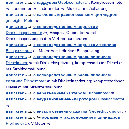
двигатель
м.
с наддувом
Gebläsemotor
m
; Kompressormotor
m
; Lademotor
m
; Ladermotor
m
; Motor
m
mit Aufladung
двигатель
м.
с наклонным расположением цилиндров
geneigter Motor
m
двигатель
м.
с непосредственным впрыском
Direkteinspritzmotor
m
; Einspritz-Ottomotor
m
mit
Direkteinspritzung in den Verbrennungsraum
двигатель
м.
с непосредственным впрыском топлива
Einspritzmotor
m
; Motor
m
mit direkter Einspritzung
двигатель
м.
с непосредственным распыливанием
Dieselmotor
m
mit Direkteinspritzung; kompressorloser Diesel
m
mit Strahlzerstäubung
двигатель
м.
с непосредственным распыливанием
топлива
Dieselmotor
m
mit Direkteinspritzung; kompressorloser
Diesel
m
mit Strahlzerstäubung
двигатель
м.
с неразъёмным картером
Tunnelmotor
m
двигатель
м.
с неуравновешенным ротором
Unwuchtmotor
m
двигатель
м.
с низкой степенью сжатия
Niederdruckmotor
m
двигатель
м.
с
V-
образным расположением цилиндров
Pfeilmotor
m
; V-Motor
m