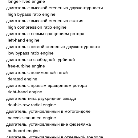
longer-lived engine
двигатель с высокой степенью двухконтурности
high bypass ratio engine
двигатель с высокой степенью сжатия
high compression ratio engine
двигатель с левым вращением ротора
left-hand engine
двигатель с низкой степенью двухконтурности
low bypass ratio engine
двигатель со свободной турбиной
free-turbine engine
двигатель с пониженной тягой
derated engine
двигатель с правым вращением ротора
right-hand engine
двигатель типа двухрядная звезда
double-row radial engine
двигатель, установленный в мотогондоле
naccele-mounted engine
двигатель, установленный вне фюзеляжа
outboard engine
двигатель, установленный в отдельной гондоле