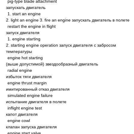
pig-type blade attachment
запускать двигатель
1. start an engine
2. light an engine 3. fire an engine запускать двигатель в полете
restart the engine in flight
запуск двигателя
1. engine starting
2. starting engine operation запуск двигателя с забросом
температуры
engine hot starting
(выше допустимой) звездообразный двигатель
radial engine
избыток тяги двигателя
engine thrust margin
имитированный отказ двигателя
simulated engine failure
испытание двигателя в полете
inflight engine test
капот двигателя
engine cowl
клапан запуска двигателя
engine start valve