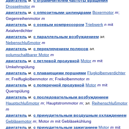
двигатель
м.
с ограничителем частоты вращения
Drosselmotor
m
двигатель
м.
с оппозитными цилиндрами
Boxermotor
m
;
Gegenreihenmotor
m
двигатель
м.
с осевым компрессором
Triebwerk
n
mit
Axialverdichter
двигатель
м.
с параллельным возбуждением
эл.
Nebenschlußmotor
m
двигатель
м.
с переключением полюсов
эл.
polumschaltbarer Motor
m
двигатель
м.
с петлевой продувкой
Motor
m
mit
Umkehrspülung
двигатель
м.
с плавающими поршнями
Flugkolbenverdichter
m
; Freiflugkolbenmotor
m
; Freikolbenmotor
m
двигатель
м.
с поперечной продувкой
Motor
m
mit
Querspülung
двигатель
м.
с последовательным возбуждением
Hauptschlußmotor
m
; Hauptstrommotor
m
;
эл.
Reihenschlußmotor
m
двигатель
м.
с принудительным воздушным охлаждением
Gebläsemotor
m
; Motor
m
mit Gebläsekühlung
двигатель
м.
с принудительным зажиганием
Motor
m
mit