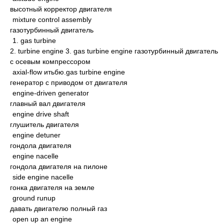
высотный корректор двигателя
mixture control assembly
газотурбинный двигатель
1. gas turbine
2. turbine engine 3. gas turbine engine газотурбинный двигатель
с осевым компрессором
axial-flow итьбю.gas turbine engine
генератор с приводом от двигателя
engine-driven generator
главный вал двигателя
engine drive shaft
глушитель двигателя
engine detuner
гондола двигателя
engine nacelle
гондола двигателя на пилоне
side engine nacelle
гонка двигателя на земле
ground runup
давать двигателю полный газ
open up an engine