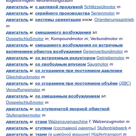
kugelförmigem Verbrennungsraum
двигатель
м.
с щелевой продувкой
Schlitzspülmotor
m
двигатель
м.
серийного производства
Serienmotor
m
двигатель
м.
системы ориентации
косм.
Orientierungsantrieb
m
двигатель
м.
смешанного возбуждения
эл.
Doppelschlußmotor
m
; Kompoundmotor
m
; Verbundmotor
m
двигатель
м.
смешанного возбуждения со встречным
включением обмоток возбуждения
Gegenverbundmotor
m
двигатель
м.
со встроенным редуктором
Getriebemotor
m
двигатель
м.
со свободным впуском
Saugmotor
m
двигатель
м.
со сгоранием при постоянном давлении
Gleichdruckmotor
m
двигатель
м.
со сгоранием при постоянном объёме
(ДВС)
Verpuffungsmotor
m
двигатель
м.
со смешанным возбуждением
эл.
Doppelschlußmotor
m
двигатель
м.
со ступенчатой якорной обмоткой
Stufenankermotor
m
двигатель
м.
стана
Walzenzugmaschine
f
; Walzenzugmotor
m
двигатель
м.
ступени
(составной ракеты)
Stufentriebwerk
n
двигатель
м.
ткани
(в швейной машине)
Hüpfertransport
m