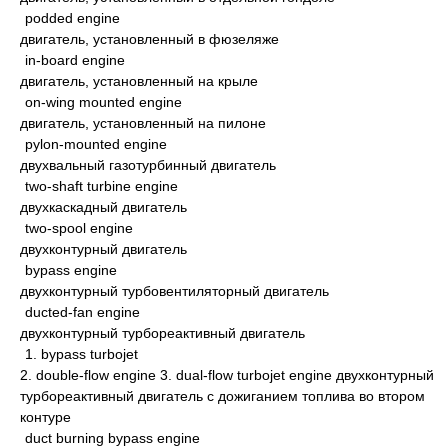
podded engine
двигатель, установленный в фюзеляже
in-board engine
двигатель, установленный на крыле
on-wing mounted engine
двигатель, установленный на пилоне
pylon-mounted engine
двухвальный газотурбинный двигатель
two-shaft turbine engine
двухкаскадный двигатель
two-spool engine
двухконтурный двигатель
bypass engine
двухконтурный турбовентиляторный двигатель
ducted-fan engine
двухконтурный турбореактивный двигатель
1. bypass turbojet
2. double-flow engine 3. dual-flow turbojet engine двухконтурный
турбореактивный двигатель с дожиганием топлива во втором
контуре
duct burning bypass engine