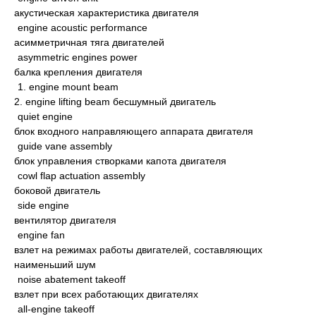
акустическая характеристика двигателя
engine acoustic performance
асимметричная тяга двигателей
asymmetric engines power
балка крепления двигателя
1. engine mount beam
2. engine lifting beam бесшумный двигатель
quiet engine
блок входного направляющего аппарата двигателя
guide vane assembly
блок управления створками капота двигателя
cowl flap actuation assembly
боковой двигатель
side engine
вентилятор двигателя
engine fan
взлет на режимах работы двигателей, составляющих
наименьший шум
noise abatement takeoff
взлет при всех работающих двигателях
all-engine takeoff