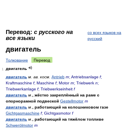
Перевод:
с русского на
со всех языков на
все языки
русский
двигатель
Толкование
Перевод
двигатель
1
двигатель
м.
ав. косм.
Antrieb
m
; Antriebsanlage
f
;
Kraftmaschine
f
; Maschine
f
; Motor
m
; Triebwerk
n
;
Triebwerkanlage
f
; Triebwerkseinheit
f
двигатель
м.
, жёстко закреплённый на раме с
опорнорамной подвеской
Gestellmotor
m
двигатель
м.
, работающий на колошниковом газе
Gichtgasmaschine
f
; Gichtgasmotor
f
двигатель
м.
, работающий на тяжёлом топливе
Schwerölmotor
m