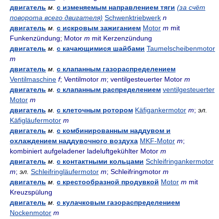
двигатель
м.
с изменяемым направлением тяги
(за счёт
поворота всего двигателя)
Schwenktriebwerk
n
двигатель
м.
с искровым зажиганием
Motor
m
mit
Funkenzündung; Motor
m
mit Kerzenzündung
двигатель
м.
с качающимися шайбами
Taumelscheibenmotor
m
двигатель
м.
с клапанным газораспределением
Ventilmaschine
f
; Ventilmotor
m
; ventilgesteuerter Motor
m
двигатель
м.
с клапанным распределением
ventilgesteuerter
Motor
m
двигатель
м.
с клеточным ротором
Käfigankermotor
m
;
эл.
Käfigläufermotor
m
двигатель
м.
с комбинированным наддувом и
охлаждением наддувочного воздуха
MKF-Motor
m
;
kombiniert aufgeladener ladeluftgekühlter Motor
m
двигатель
м.
с контактными кольцами
Schleifringankermotor
m
;
эл.
Schleifringläufermotor
m
; Schleifringmotor
m
двигатель
м.
с крестообразной продувкой
Motor
m
mit
Kreuzspülung
двигатель
м.
с кулачковым газораспределением
Nockenmotor
m