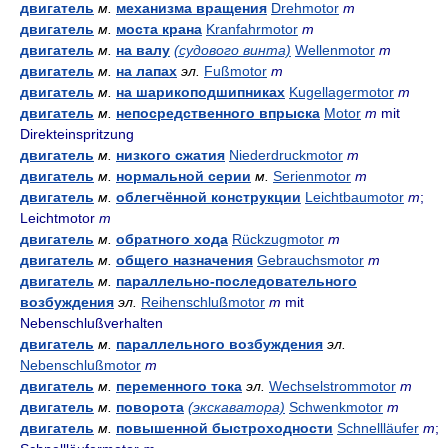
двигатель
м.
механизма вращения
Drehmotor
m
двигатель
м.
моста крана
Kranfahrmotor
m
двигатель
м.
на валу
(судового винта)
Wellenmotor
m
двигатель
м.
на лапах
эл.
Fußmotor
m
двигатель
м.
на шарикоподшипниках
Kugellagermotor
m
двигатель
м.
непосредственного впрыска
Motor
m
mit
Direkteinspritzung
двигатель
м.
низкого сжатия
Niederdruckmotor
m
двигатель
м.
нормальной серии
м.
Serienmotor
m
двигатель
м.
облегчённой конструкции
Leichtbaumotor
m
;
Leichtmotor
m
двигатель
м.
обратного хода
Rückzugmotor
m
двигатель
м.
общего назначения
Gebrauchsmotor
m
двигатель
м.
параллельно-последовательного
возбуждения
эл.
Reihenschlußmotor
m
mit
Nebenschlußverhalten
двигатель
м.
параллельного возбуждения
эл.
Nebenschlußmotor
m
двигатель
м.
переменного тока
эл.
Wechselstrommotor
m
двигатель
м.
поворота
(экскаватора)
Schwenkmotor
m
двигатель
м.
повышенной быстроходности
Schnellläufer
m
;