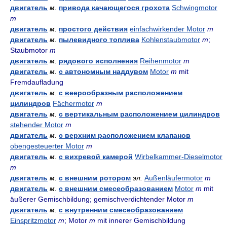
двигатель
м.
привода качающегося грохота
Schwingmotor
m
двигатель
м.
простого действия
einfachwirkender Motor
m
двигатель
м.
пылевидного топлива
Kohlenstaubmotor
m
;
Staubmotor
m
двигатель
м.
рядового исполнения
Reihenmotor
m
двигатель
м.
с автономным наддувом
Motor
m
mit
Fremdaufladung
двигатель
м.
с веерообразным расположением
цилиндров
Fächermotor
m
двигатель
м.
с вертикальным расположением цилиндров
stehender Motor
m
двигатель
м.
с верхним расположением клапанов
obengesteuerter Motor
m
двигатель
м.
с вихревой камерой
Wirbelkammer-Dieselmotor
m
двигатель
м.
с внешним ротором
эл.
Außenläufermotor
m
двигатель
м.
с внешним смесеобразованием
Motor
m
mit
äußerer Gemischbildung; gemischverdichtender Motor
m
двигатель
м.
с внутренним смесеобразованием
Einspritzmotor
m
; Motor
m
mit innerer Gemischbildung