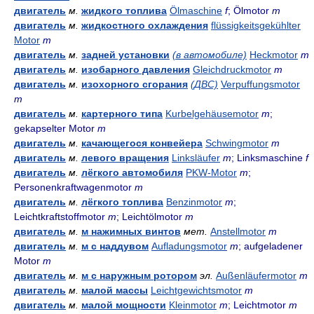
двигатель
м.
жидкого топлива
Ölmaschine
f
; Ölmotor
m
двигатель
м.
жидкостного охлаждения
flüssigkeitsgekühlter
Motor
m
двигатель
м.
задней установки
(в автомобиле)
Heckmotor
m
двигатель
м.
изобарного давления
Gleichdruckmotor
m
двигатель
м.
изохорного сгорания
(ДВС)
Verpuffungsmotor
m
двигатель
м.
картерного типа
Kurbelgehäusemotor
m
;
gekapselter Motor
m
двигатель
м.
качающегося конвейера
Schwingmotor
m
двигатель
м.
левого вращения
Linksläufer
m
; Linksmaschine
f
двигатель
м.
лёгкого автомобиля
PKW-Motor
m
;
Personenkraftwagenmotor
m
двигатель
м.
лёгкого топлива
Benzinmotor
m
;
Leichtkraftstoffmotor
m
; Leichtölmotor
m
двигатель
м.
м нажимных винтов
мет.
Anstellmotor
m
двигатель
м.
м с наддувом
Aufladungsmotor
m
; aufgeladener
Motor
m
двигатель
м.
м с наружным ротором
эл.
Außenläufermotor
m
двигатель
м.
малой массы
Leichtgewichtsmotor
m
двигатель
м.
малой мощности
Kleinmotor
m
; Leichtmotor
m