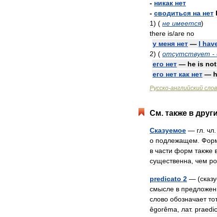
-
никак
нет
-
сводиться
на
нет
1
)
(
не
имеется
)
there
is
/
are
no
у
меня
нет
—
I
hav
2
)
(
отсутствует
-
его
нет
—
he
is
not
его
нет
как
нет
—
Русско
-
английский
сло
См
.
также
в
друг
Сказуемое
—
гл
.
чл
о
подлежащем
.
Фор
в
части
форм
также
существенна
,
чем
ро
predicato
2
— (
сказ
смысле
в
предложен
слово
обозначает
то
êgorêma
,
лат
.
praedi