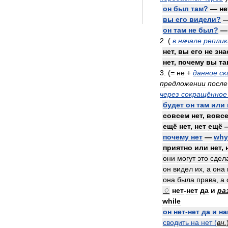
он
был
там
?
—
не
вы
его
видели
?
он
там
не
был
?
2
. (
в
начале
реплик
нет
,
вы
его
не
зна
нет
,
почему
вы
та
3
. (
=
не
+
данное
ск
предложении
после
через
сокращённое
будет
он
там
или
совсем
нет
,
вовс
ещё
нет
,
нет
ещё
почему
нет
—
why
приятно
или
нет
,
они
могут
это
сдел
он
видел
их
,
а
она
она
была
права
,
а
♢
нет
-
нет
да
и
ра
while
он
нет
-
нет
да
и
на
сводить
на
нет
(
вн
.