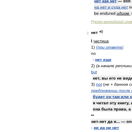
нет
как
нет
—
still
на
нет
и
суда
нет
п
be
endured
идиом
.
Русско
-
английский
сло
нет
2
I
частица
1
)
(
при
ответе
)
no
-
нет
еще
2
)
(
в
начале
реплики
but
нет
,
вы
его
не
вид
3
)
not
(
не
+
данное
с
предложении
после
будет
он
там
или
я
читал
эту
книгу
,
она
была
права
,
а
••
нет
-
нет
да
и
... —
on
-
ни
да
ни
нет