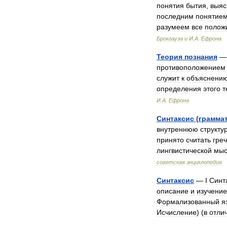
понятия
бытия
,
выя
последним
понятие
разумеем
все
полож
Брокгауза
и
И
.
А
.
Ефрона
Теория
познания
противоположением
служит
к
объяснени
определения
этого
т
И
.
А
.
Ефрона
Синтаксис
(
грамма
внутреннюю
структу
принято
считать
греч
лингвистической
мыс
советская
энциклопедия
Синтаксис
—
I
Синт
описание
и
изучение
Формализованный
я
Исчисление
) (
в
отли