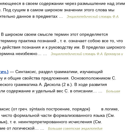
сняющееся
в
своем
содержании
через
размышление
над
этим
м
.
Под
сущим
в
самом
широком
значении
этого
слова
мы
ительно
данное
в
предметах
…
Энциклопедический
словарь
Ф
.
А
.
—
В
широком
своем
смысле
термин
этот
определяется
термину
практика
познаний
,
т
.
е
.
означает
собою
все
то
,
что
ю
действия
познания
и
к
руководству
им
.
В
пределах
широкого
ермина
неизбежно
… …
Энциклопедический
словарь
Ф
.
А
.
Брокгауза
и
тич
.)
—
Синтаксис
,
раздел
грамматики
,
изучающий
ру
и
общие
свойства
предложения
.
Основоположником
С
.
еского
грамматика
А
.
Дискола
(
2
в
.).
В
ходе
развития
ли
содержание
и
удельный
вес
С
.
в
описании
… …
Большая
аксис
(
от
греч
.
sýntaxis
построение
,
порядок
)
в
логике
,
чисто
формальной
части
формализованного
языка
(
См
.
зык
),
т
.
е
.
неинтерпретированного
исчисления
(
См
.
чие
от
логической
… …
Большая
советская
энциклопедия