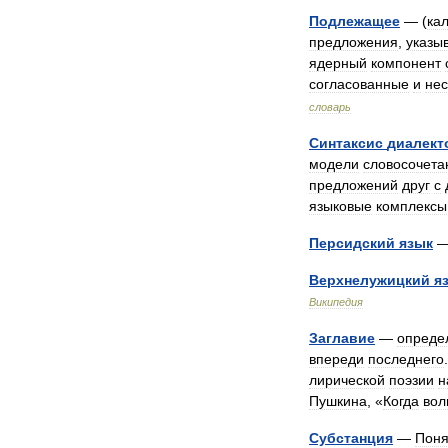
Подлежащее
— (
ка
предложения
,
указы
ядерный
компонент
согласованные
и
не
словарь
Синтаксис
диалект
модели
словосочета
предложений
друг
с
языковые
комплексы
Персидский
язык
Верхнелужицкий
я
Википедия
Заглавие
—
опреде
впереди
последнего
лирической
поэзии
н
Пушкина
, «
Когда
вол
Субстанция
—
Поня