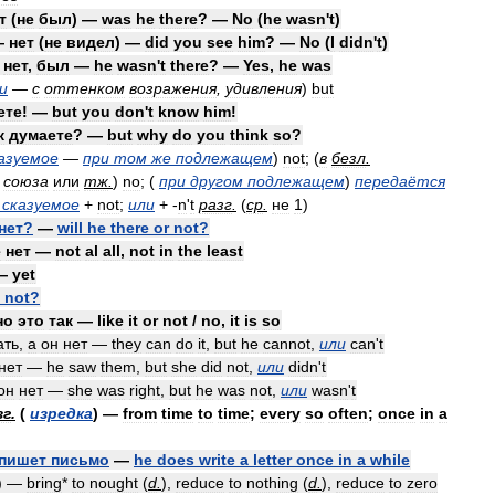
т
(
не
был
) —
was
he
there
? —
No
(
he
wasn
'
t
)
—
нет
(
не
видел
) —
did
you
see
him
? —
No
(
I
didn
'
t
)
—
нет
,
был
—
he
wasn
'
t
there
? —
Yes
,
he
was
и
—
с
оттенком
возражения
,
удивления
)
but
ете
! —
but
you
don
'
t
know
him
!
к
думаете
? —
but
why
do
you
think
so
?
азуемое
—
при
том
же
подлежащем
)
not
; (
в
безл
.
союза
или
тж
.
)
no
; (
при
другом
подлежащем
)
передаётся
сказуемое
+
not
;
или
+ -
n
'
t
разг
.
(
ср
.
не
1
)
нет
?
—
will
he
there
or
not
?
е
нет
—
not
al
all
,
not
in
the
least
—
yet
not
?
но
это
так
—
like
it
or
not
/
no
,
it
is
so
ать
,
а
он
нет
—
they
can
do
it
,
but
he
cannot
,
или
can
'
t
нет
—
he
saw
them
,
but
she
did
not
,
или
didn
'
t
он
нет
—
she
was
right
,
but
he
was
not
,
или
wasn
'
t
зг
.
(
изредка
) —
from
time
to
time
;
every
so
often
;
once
in
a
пишет
письмо
—
he
does
write
a
letter
once
in
a
while
) —
bring
*
to
nought
(
d
.
),
reduce
to
nothing
(
d
.
),
reduce
to
zero