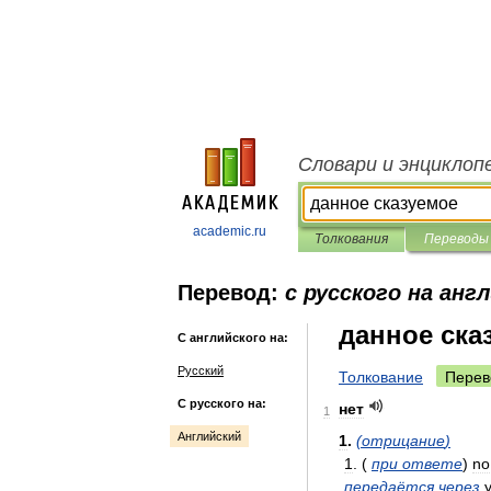
Словари и энциклоп
academic.ru
Толкования
Переводы
Перевод:
с русского на анг
данное ска
С английского на:
Русский
Толкование
Перев
С русского на:
нет
1
Английский
1
.
(
отрицание
)
1
. (
при
ответе
)
no
передаётся
через