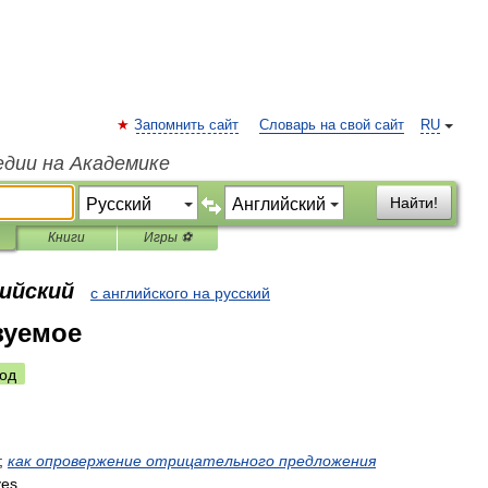
Запомнить сайт
Словарь на свой сайт
RU
едии на Академике
Найти!
Книги
Игры ⚽
лийский
с английского на русский
зуемое
од
;
как
опровержение
отрицательного
предложения
yes