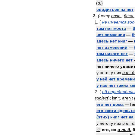
(
d
.
)
сводиться
на
нет
2
.
(
нету
разг
.
;
безл
.
1
. (
не
имеется
во
там
нет
моста
—
t
нет
сомнения
—
t
здесь
нет
книг
—
нет
изменений
—
там
никого
нет
—
здесь
ничего
нет
нет
ничего
удиви
у
него
,
у
них
и
т
.
д
у
неё
нет
времени
у
нас
нет
таких
кн
2
. (
об
определённы
subject
);
isn
'
t
,
aren
'
t
его
нет
дома
—
h
его
книги
здесь
н
(
этих
)
книг
нет
на
у
него
,
у
них
и
т
.
д
♢
его
,
их
и
т
.
д
.