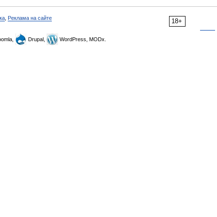
ка
,
Реклама на сайте
18+
omla,
Drupal,
WordPress, MODx.