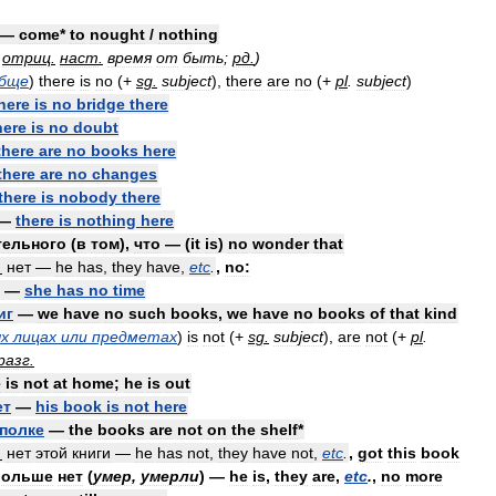
—
come
*
to
nought
/
nothing
отриц
.
наст
.
время
от
быть
;
рд
.
)
обще
)
there
is
no
(+
sg
.
subject
),
there
are
no
(+
pl
.
subject
)
here
is
no
bridge
there
here
is
no
doubt
there
are
no
books
here
there
are
no
changes
there
is
nobody
there
—
there
is
nothing
here
тельного
(
в
том
),
что
— (
it
is
)
no
wonder
that
.
нет
—
he
has
,
they
have
,
etc
.
,
no:
—
she
has
no
time
иг
—
we
have
no
such
books
,
we
have
no
books
of
that
kind
х
лицах
или
предметах
)
is
not
(+
sg
.
subject
),
are
not
(+
pl
.
разг
.
e
is
not
at
home
;
he
is
out
ет
—
his
book
is
not
here
полке
—
the
books
are
not
on
the
shelf
*
.
нет
этой
книги
—
he
has
not
,
they
have
not
,
etc
.
,
got
this
book
больше
нет
(
умер
,
умерли
) —
he
is
,
they
are
,
etc
.
,
no
more