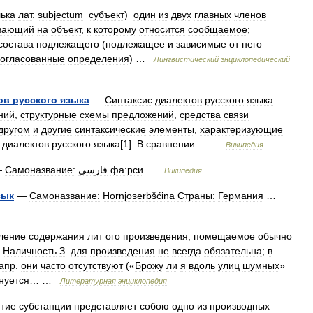
лька
лат
.
subjectum
субъект
)
один
из
двух
главных
членов
вающий
на
объект
,
к
которому
относится
сообщаемое
;
состава
подлежащего
(
подлежащее
и
зависимые
от
него
согласованные
определения
) …
Лингвистический
энциклопедический
ов
русского
языка
—
Синтаксис
диалектов
русского
языка
ний
,
структурные
схемы
предложений
,
средства
связи
другом
и
другие
синтаксические
элементы
,
характеризующие
диалектов
русского
языка
[
1
].
В
сравнении
… …
Википедия
—
Самоназвание:
فارسی
фа:рси
…
Википедия
зык
—
Самоназвание:
Hornjoserbšćina
Страны:
Германия
…
ление
содержания
лит
ого
произведения
,
помещаемое
обычно
.
Наличность
З
.
для
произведения
не
всегда
обязательна
;
в
апр
.
они
часто
отсутствуют
(«
Брожу
ли
я
вдоль
улиц
шумных
»
нуется
… …
Литературная
энциклопедия
тие
субстанции
представляет
собою
одно
из
производных