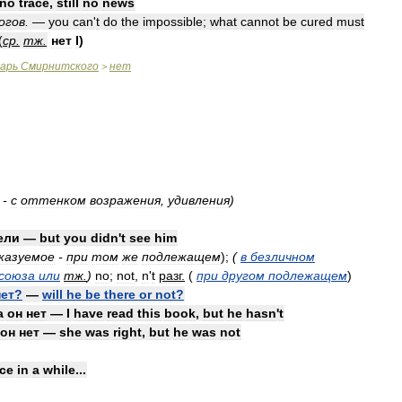
no
trace
,
still
no
news
огов
.
—
you
can
'
t
do
the
impossible
;
what
cannot
be
cured
must
(
ср
.
тж
.
нет
I
)
варь
Смирнитского
нет
>
-
с
оттенком
возражения
,
удивления
)
ели
—
but
you
didn
'
t
see
him
казуемое
-
при
том
же
подлежащем
)
;
(
в
безличном
союза
или
тж
.
)
no
;
not
,
n
'
t
разг
.
(
при
другом
подлежащем
)
нет
?
—
will
he
be
there
or
not
?
а
он
нет
—
I
have
read
this
book
,
but
he
hasn
'
t
он
нет
—
she
was
right
,
but
he
was
not
ce
in
a
while
...