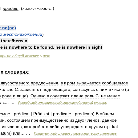
II
предик
.
; (
кого
-
л
./
чего
-
л
.
)
e
no
(
ne
)
о
местонахождении
)
there
/
here
/
in
he
is
nowhere
to
be
found
,
he
is
nowhere
in
sight
варь
по
общей
лексике
нет
>
их
словарях:
.
двусоставного
предложения
,
в
к
ром
выражается
сообщаемое
мально
С
.
зависит
от
подлежащего
,
согласуясь
с
ним
в
числе
(
а
в
роде
и
лице
).
Однако
в
содержат
.
плане
роль
С
.
не
менее
ль
… …
Российский
гуманитарный
энциклопедический
словарь
уемое
|
prédicat
|
Prädikat
|
predicate
|
predicato
)
В
общем
ии
,
состоящем
преимущественно
из
двух
членов
,
данное
т
из
членов
,
который
что
либо
утверждает
о
другом
(
гр
.
kat
catum
)
или
… …
Пятиязычный
словарь
лингвистических
терминов