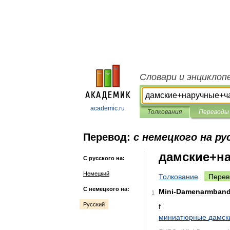
Словари и энциклоп
academic.ru
Толкования
Переводы
Перевод:
с немецкого на ру
дамские+н
С русского на:
Немецкий
Толкование
Перев
С немецкого на:
Mini
-
Damenarmband
1
Русский
f
миниатюрные
дамск