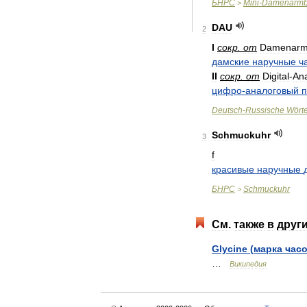
БНРС
Mini
-
Damenarmb
>
DAU
2
I
сокр
.
от
Damenarm
дамские
наручные
ч
II
сокр
.
от
Digital
-
An
цифро
-
аналоговый
п
Deutsch
-
Russische
Wört
Schmuckuhr
3
f
красивые
наручные
БНРС
Schmuckuhr
>
См
.
также
в
друг
Glycine
(
марка
час
…
Википедия