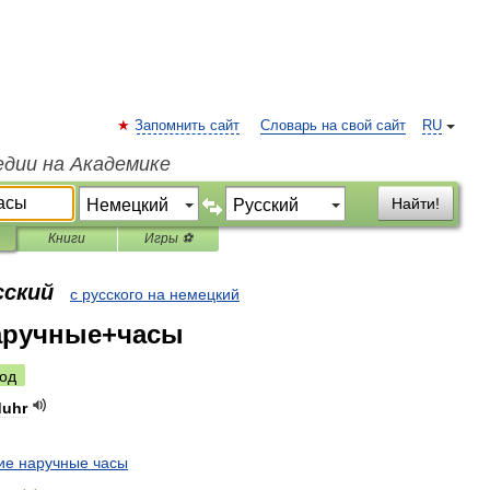
Запомнить сайт
Словарь на свой сайт
RU
едии на Академике
Найти!
Книги
Игры ⚽
сский
с русского на немецкий
аручные+часы
од
uhr
ие
наручные
часы