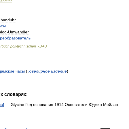
anduhr
banduhr
асы
alog
-
Umwandler
реобразователь
erbuch
polytechnischen
DAU
>
дамские
часы
(
ювелирное
изделие
)
их
словарях:
ов
)
—
Glycine
Год
основания
1914
Основатели
Юджин
Мейлан