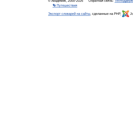
© Академик, 2000-2026
Обратная связь:
Техподдерж
👣 Путешествия
Экспорт словарей на сайты
, сделанные на PHP,
Jo