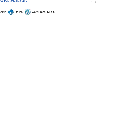
ка
,
Реклама на сайте
18+
omla,
Drupal,
WordPress, MODx.