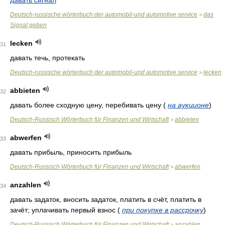
давать сигнал
Deutsch-russische wörterbuch der automobil-und automotive service
das
>
Signal geben
lecken
31
давать течь, протекать
Deutsch-russische wörterbuch der automobil-und automotive service
lecken
>
abbieten
32
давать более сходную цену, перебивать цену
(
на аукционе
)
Deutsch-Russisch Wörterbuch für Finanzen und Wirtschaft
abbieten
>
abwerfen
33
давать прибыль, приносить прибыль
Deutsch-Russisch Wörterbuch für Finanzen und Wirtschaft
abwerfen
>
anzahlen
34
давать задаток, вносить задаток, платить в счёт, платить в
зачёт; уплачивать первый взнос
(
при покупке в рассрочку
)
Deutsch-Russisch Wörterbuch für Finanzen und Wirtschaft
anzahlen
>