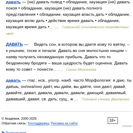
давать
— (не) давать повод • обладание, каузация (не) давать
покоя • обладание, каузация (не) давать полного
представления • обладание, каузация власть дать • обладание,
каузация волю дать • действие время давать • обладание,
каузация время дать •… …
Глагольной сочетаемости непредметных
имён
ДАВАТЬ
— Видеть сон, в котором вы даете кому то взятку, –
к унынию, тоске и печали. Давать во сне милостыню нищим –
наяву получить неожиданную прибыль. Давать что то
бездомному бродяге – ваша щедрость будет оценена. Давать
кому то совет – понести… …
Сонник Мельникова
давать
— глаг., нсв., употр. наиб. часто Морфология: я даю, ты
даёшь, он/она/оно даёт, мы даём, вы даёте, они дают, давай,
давайте, давал, давала, давало, давали, дающий, даваемый,
дававший, давая; св. дать; сущ., ж …
Толковый словарь Дмитриева
© Академик, 2000-2026
18+
Обратная связь:
Техподдержка
,
Реклама на сайте
👣 Путешествия