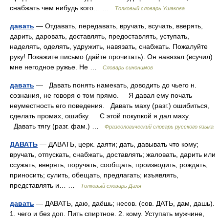
снабжать чем нибудь кого… …
Толковый словарь Ушакова
давать
— Отдавать, передавать, вручать, всучать, вверять,
дарить, даровать, доставлять, предоставлять, уступать,
наделять, оделять, удружить, навязать, снабжать. Пожалуйте
руку! Покажите письмо (дайте прочитать). Он навязал (всучил)
мне негодное ружье. Не …
Словарь синонимов
давать
— Давать понять намекать, доводить до чьего н.
сознания, не говоря о том прямо. Я давал ему почать
неуместность его поведения. Давать маху (разг.) ошибиться,
сделать промах, ошибку. С этой покупкой я дал маху.
Давать тягу (разг. фам.) …
Фразеологический словарь русского языка
ДАВАТЬ
— ДАВАТЬ, церк. даяти; дать, давывать что кому;
вручать, отпускать, снабжать, доставлять; жаловать, дарить или
ссужать; вверять, поручать; сообщать; производить, рождать,
приносить; сулить, обещать, предлагать; изъявлять,
представлять и… …
Толковый словарь Даля
давать
— ДАВАТЬ, даю, даёшь; несов. (сов. ДАТЬ, дам, дашь).
1. чего и без доп. Пить спиртное. 2. кому. Уступать мужчине,