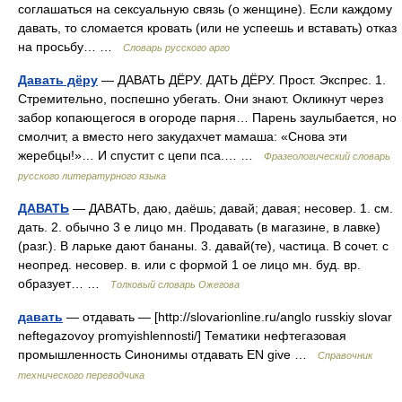
соглашаться на сексуальную связь (о женщине). Если каждому
давать, то сломается кровать (или не успеешь и вставать) отказ
на просьбу… …
Словарь русского арго
Давать дёру
— ДАВАТЬ ДЁРУ. ДАТЬ ДЁРУ. Прост. Экспрес. 1.
Стремительно, поспешно убегать. Они знают. Окликнут через
забор копающегося в огороде парня… Парень заулыбается, но
смолчит, а вместо него закудахчет мамаша: «Снова эти
жеребцы!»… И спустит с цепи пса.… …
Фразеологический словарь
русского литературного языка
ДАВАТЬ
— ДАВАТЬ, даю, даёшь; давай; давая; несовер. 1. см.
дать. 2. обычно 3 е лицо мн. Продавать (в магазине, в лавке)
(разг.). В ларьке дают бананы. 3. давай(те), частица. В сочет. с
неопред. несовер. в. или с формой 1 ое лицо мн. буд. вр.
образует… …
Толковый словарь Ожегова
давать
— отдавать — [http://slovarionline.ru/anglo russkiy slovar
neftegazovoy promyishlennosti/] Тематики нефтегазовая
промышленность Синонимы отдавать EN give …
Справочник
технического переводчика