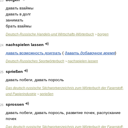
23
давать взаймы
давать в долг
занимать
брать взаймы
Deutsch-Russische Handels-und Wirtschafts-Wörterbuch
borgen
>
nachspielen lassen
24
давать возможность доиграть
(
давать добавочное время
)
Deutsch-Russisches Sportwörterbuch
nachspielen lassen
>
sprießen
25
давать побеги, давать поросль
Das deutsch-russische Stichwortverzeichnis zum Wörterbuch der Faserstoff-
und Papierindustrie
sprießen
>
sprossen
26
давать побеги, давать поросль, развитие почек, распускание
почек
Das deutsch-russische Stichwortverzeichnis zum Wörterbuch der Faserstoff-