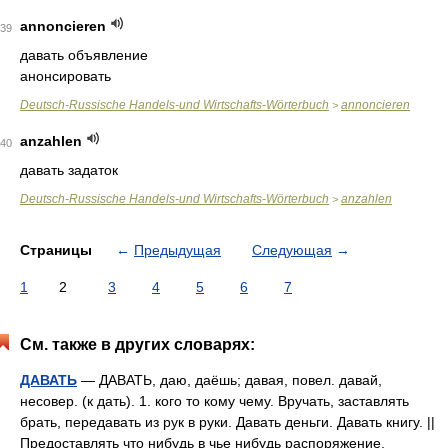
annoncieren
39
давать объявление
анонсировать
Deutsch-Russische Handels-und Wirtschafts-Wörterbuch
annoncieren
>
anzahlen
40
давать задаток
Deutsch-Russische Handels-und Wirtschafts-Wörterbuch
anzahlen
>
Страницы
←
Предыдущая
Следующая
→
1
2
3
4
5
6
7
См. также в других словарях:
ДАВАТЬ
— ДАВАТЬ, даю, даёшь; давая, повел. давай,
несовер. (к дать). 1. кого то кому чему. Вручать, заставлять
брать, передавать из рук в руки. Давать деньги. Давать книгу. ||
Предоставлять что нибудь в чье нибудь распоряжение,