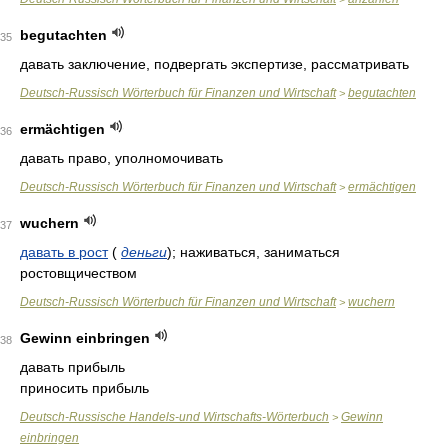
begutachten
35
давать заключение, подвергать экспертизе, рассматривать
Deutsch-Russisch Wörterbuch für Finanzen und Wirtschaft
begutachten
>
ermächtigen
36
давать право, уполномочивать
Deutsch-Russisch Wörterbuch für Finanzen und Wirtschaft
ermächtigen
>
wuchern
37
давать в рост
(
деньги
)
; наживаться, заниматься
ростовщичеством
Deutsch-Russisch Wörterbuch für Finanzen und Wirtschaft
wuchern
>
Gewinn einbringen
38
давать прибыль
приносить прибыль
Deutsch-Russische Handels-und Wirtschafts-Wörterbuch
Gewinn
>
einbringen