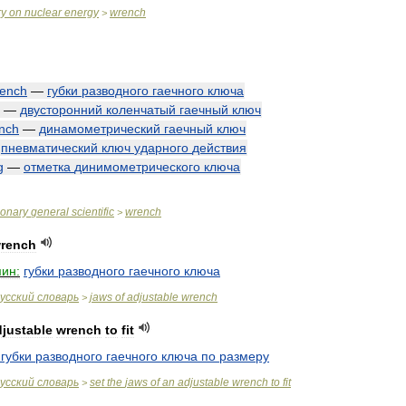
ry
on
nuclear
energy
wrench
>
ench
—
губки
разводного
гаечного
ключа
—
двусторонний
коленчатый
гаечный
ключ
nch
—
динамометрический
гаечный
ключ
—
пневматический
ключ
ударного
действия
g
—
отметка
динимометрического
ключа
ionary
general
scientific
wrench
>
rench
ин:
губки
разводного
гаечного
ключа
усский
словарь
jaws
of
adjustable
wrench
>
djustable
wrench
to
fit
губки
разводного
гаечного
ключа
по
размеру
усский
словарь
set
the
jaws
of
an
adjustable
wrench
to
fit
>