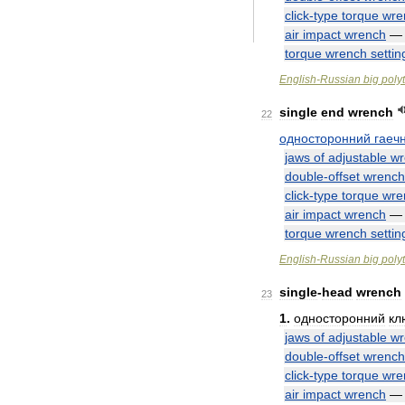
click
-
type
torque
wre
air
impact
wrench
torque
wrench
settin
English
-
Russian
big
poly
single
end
wrench
22
односторонний
гаеч
jaws
of
adjustable
wr
double
-
offset
wrench
click
-
type
torque
wre
air
impact
wrench
torque
wrench
settin
English
-
Russian
big
poly
single
-
head
wrench
23
1
.
односторонний
кл
jaws
of
adjustable
wr
double
-
offset
wrench
click
-
type
torque
wre
air
impact
wrench