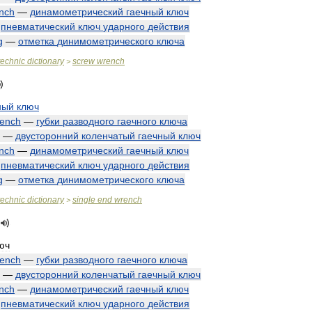
nch
—
динамометрический
гаечный
ключ
—
пневматический
ключ
ударного
действия
g
—
отметка
динимометрического
ключа
technic
dictionary
screw
wrench
>
ный
ключ
ench
—
губки
разводного
гаечного
ключа
—
двусторонний
коленчатый
гаечный
ключ
nch
—
динамометрический
гаечный
ключ
—
пневматический
ключ
ударного
действия
g
—
отметка
динимометрического
ключа
technic
dictionary
single
end
wrench
>
юч
ench
—
губки
разводного
гаечного
ключа
—
двусторонний
коленчатый
гаечный
ключ
nch
—
динамометрический
гаечный
ключ
—
пневматический
ключ
ударного
действия