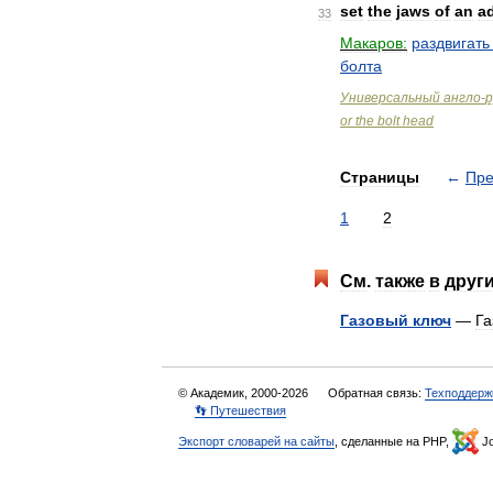
set
the
jaws
of
an
a
33
Макаров:
раздвигать
болта
Универсальный
англо
-
р
or
the
bolt
head
Страницы
←
Пр
1
2
См
.
также
в
друг
Газовый
ключ
—
Га
© Академик, 2000-2026
Обратная связь:
Техподдерж
👣 Путешествия
Экспорт словарей на сайты
, сделанные на PHP,
Jo