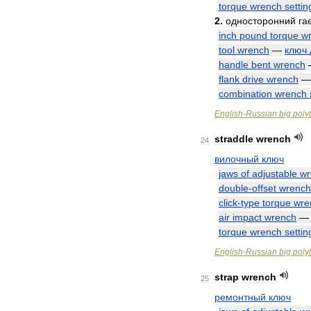
torque
wrench
settin
2
.
односторонний
га
inch
pound
torque
w
tool
wrench
—
ключ
handle
bent
wrench
flank
drive
wrench
combination
wrench
English
-
Russian
big
poly
straddle
wrench
24
вилочный
ключ
jaws
of
adjustable
wr
double
-
offset
wrench
click
-
type
torque
wre
air
impact
wrench
torque
wrench
settin
English
-
Russian
big
poly
strap
wrench
25
ремонтный
ключ