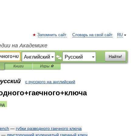
Запомнить сайт
Словарь на свой сайт
RU
едии на Академике
Найти!
Книги
Игры ⚽
русский
с русского на английский
одного+гаечного+ключа
од
ench
—
губки
разводного
гаечного
ключа
—
двусторонний
коленчатый
гаечный
ключ