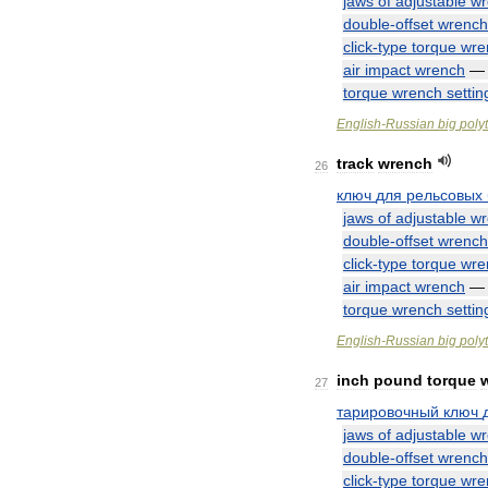
jaws
of
adjustable
wr
double
-
offset
wrench
click
-
type
torque
wre
air
impact
wrench
torque
wrench
settin
English
-
Russian
big
poly
track
wrench
26
ключ
для
рельсовых
jaws
of
adjustable
wr
double
-
offset
wrench
click
-
type
torque
wre
air
impact
wrench
torque
wrench
settin
English
-
Russian
big
poly
inch
pound
torque
27
тарировочный
ключ
jaws
of
adjustable
wr
double
-
offset
wrench
click
-
type
torque
wre