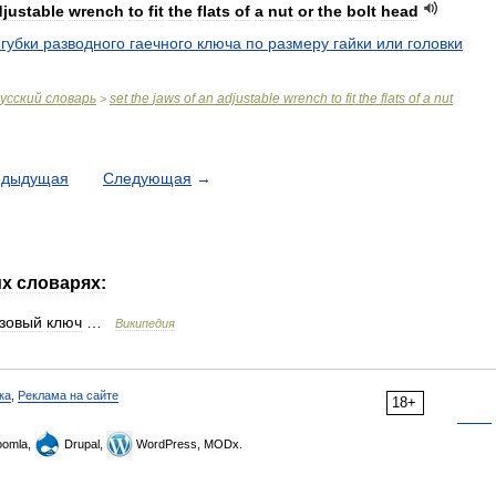
djustable
wrench
to
fit
the
flats
of
a
nut
or
the
bolt
head
губки
разводного
гаечного
ключа
по
размеру
гайки
или
головки
усский
словарь
set
the
jaws
of
an
adjustable
wrench
to
fit
the
flats
of
a
nut
>
едыдущая
Следующая
→
их
словарях:
зовый
ключ
…
Википедия
ка
,
Реклама на сайте
18+
omla,
Drupal,
WordPress, MODx.