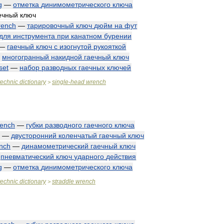
g
—
отметка
динимометрического
ключа
ечный
ключ
rench
—
тарировочный
ключ
дюйм
на
фут
для
инструмента
при
канатном
бурении
—
гаечный
ключ
с
изогнутой
рукояткой
—
многогранный
накидной
гаечный
ключ
set
—
набор
разводных
гаечных
ключей
technic
dictionary
single
-
head
wrench
>
ench
—
губки
разводного
гаечного
ключа
—
двусторонний
коленчатый
гаечный
ключ
nch
—
динамометрический
гаечный
ключ
—
пневматический
ключ
ударного
действия
g
—
отметка
динимометрического
ключа
technic
dictionary
straddle
wrench
>