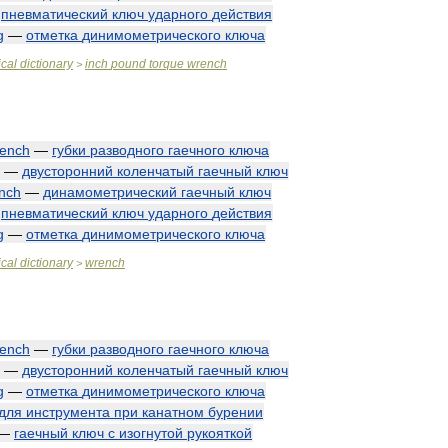
—
пневматический
ключ
ударного
действия
g
—
отметка
динимометрического
ключа
cal
dictionary
inch
pound
torque
wrench
>
ench
—
губки
разводного
гаечного
ключа
—
двусторонний
коленчатый
гаечный
ключ
nch
—
динамометрический
гаечный
ключ
—
пневматический
ключ
ударного
действия
g
—
отметка
динимометрического
ключа
cal
dictionary
wrench
>
ench
—
губки
разводного
гаечного
ключа
—
двусторонний
коленчатый
гаечный
ключ
g
—
отметка
динимометрического
ключа
для
инструмента
при
канатном
бурении
—
гаечный
ключ
с
изогнутой
рукояткой