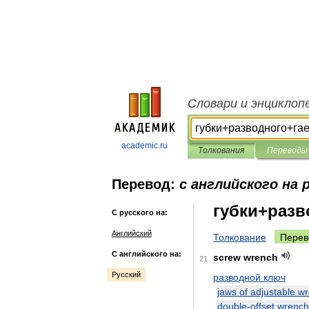
Словари и энциклоп
academic.ru
Толкования
Переводы
Перевод:
с английского на 
губки+разв
С русского на:
Английский
Толкование
Перев
С английского на:
screw
wrench
21
Русский
разводной
ключ
jaws
of
adjustable
wr
double
-
offset
wrench