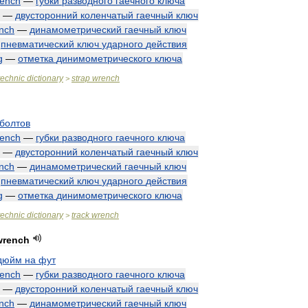
ench
—
губки
разводного
гаечного
ключа
—
двусторонний
коленчатый
гаечный
ключ
nch
—
динамометрический
гаечный
ключ
—
пневматический
ключ
ударного
действия
g
—
отметка
динимометрического
ключа
technic
dictionary
strap
wrench
>
болтов
ench
—
губки
разводного
гаечного
ключа
—
двусторонний
коленчатый
гаечный
ключ
nch
—
динамометрический
гаечный
ключ
—
пневматический
ключ
ударного
действия
g
—
отметка
динимометрического
ключа
technic
dictionary
track
wrench
>
wrench
дюйм
на
фут
ench
—
губки
разводного
гаечного
ключа
—
двусторонний
коленчатый
гаечный
ключ
nch
—
динамометрический
гаечный
ключ