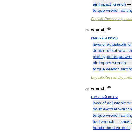
air
impact
wrench
torque
wrench
settin
English
-
Russian
big
medi
wrench
28
гаечный
ключ
jaws
of
adjustable
wr
double
-
offset
wrench
click
-
type
torque
wre
air
impact
wrench
torque
wrench
settin
English
-
Russian
big
medi
wrench
29
гаечный
ключ
jaws
of
adjustable
wr
double
-
offset
wrench
torque
wrench
settin
tool
wrench
—
ключ
handle
bent
wrench