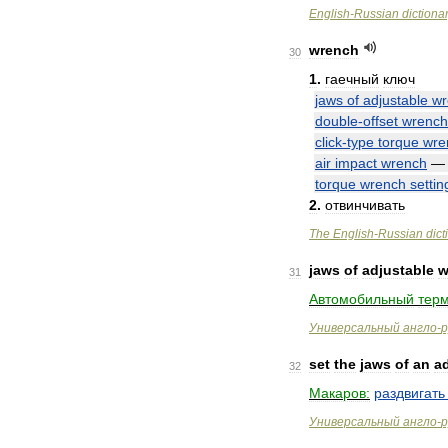
English
-
Russian
dictiona
wrench
30
1
.
гаечный
ключ
jaws
of
adjustable
wr
double
-
offset
wrench
click
-
type
torque
wre
air
impact
wrench
torque
wrench
settin
2
.
отвинчивать
The
English
-
Russian
dict
jaws
of
adjustable
w
31
Автомобильный
терм
Универсальный
англо
-
р
set
the
jaws
of
an
a
32
Макаров:
раздвигать
Универсальный
англо
-
р