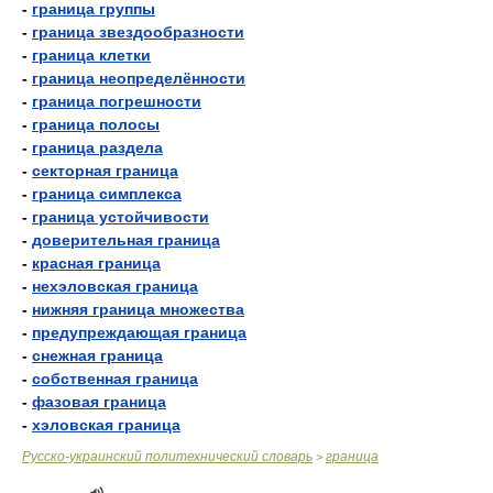
-
граница группы
-
граница звездообразности
-
граница клетки
-
граница неопределённости
-
граница погрешности
-
граница полосы
-
граница раздела
-
секторная граница
-
граница симплекса
-
граница устойчивости
-
доверительная граница
-
красная граница
-
нехэловская граница
-
нижняя граница множества
-
предупреждающая граница
-
снежная граница
-
собственная граница
-
фазовая граница
-
хэловская граница
Русско-украинский политехнический словарь
граница
>