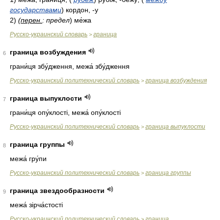
государствами
)
кордон, -у
2)
(
перен.
: предел
)
ме́жа
Русско-украинский словарь
граница
>
граница возбуждения
6
грани́ця збу́дження, межа́ збу́дження
Русско-украинский политехнический словарь
граница возбуждения
>
граница выпуклости
7
грани́ця опу́клості, межа́ опу́клості
Русско-украинский политехнический словарь
граница выпуклости
>
граница группы
8
межа́ гру́пи
Русско-украинский политехнический словарь
граница группы
>
граница звездообразности
9
межа́ зірча́стості
Русско-украинский политехнический словарь
граница
>