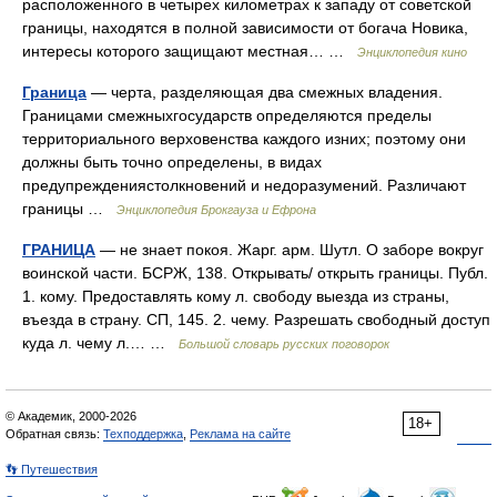
расположенного в четырех километрах к западу от советской
границы, находятся в полной зависимости от богача Новика,
интересы которого защищают местная… …
Энциклопедия кино
Граница
— черта, разделяющая два смежных владения.
Границами смежныхгосударств определяются пределы
территориального верховенства каждого изних; поэтому они
должны быть точно определены, в видах
предупреждениястолкновений и недоразумений. Различают
границы …
Энциклопедия Брокгауза и Ефрона
ГРАНИЦА
— не знает покоя. Жарг. арм. Шутл. О заборе вокруг
воинской части. БСРЖ, 138. Открывать/ открыть границы. Публ.
1. кому. Предоставлять кому л. свободу выезда из страны,
въезда в страну. СП, 145. 2. чему. Разрешать свободный доступ
куда л. чему л.… …
Большой словарь русских поговорок
© Академик, 2000-2026
18+
Обратная связь:
Техподдержка
,
Реклама на сайте
👣 Путешествия