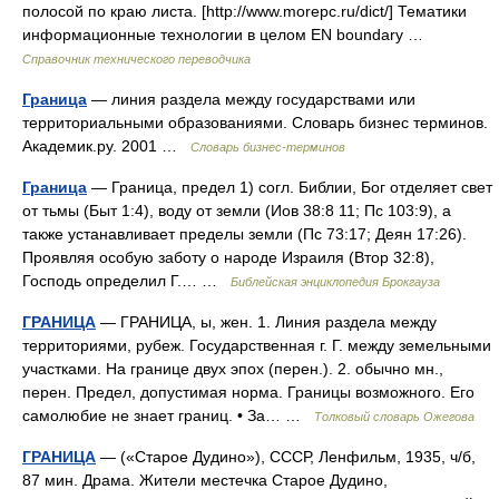
полосой по краю листа. [http://www.morepc.ru/dict/] Тематики
информационные технологии в целом EN boundary …
Справочник технического переводчика
Граница
— линия раздела между государствами или
территориальными образованиями. Словарь бизнес терминов.
Академик.ру. 2001 …
Словарь бизнес-терминов
Граница
— Граница, предел 1) согл. Библии, Бог отделяет свет
от тьмы (Быт 1:4), воду от земли (Иов 38:8 11; Пс 103:9), а
также устанавливает пределы земли (Пс 73:17; Деян 17:26).
Проявляя особую заботу о народе Израиля (Втор 32:8),
Господь определил Г.… …
Библейская энциклопедия Брокгауза
ГРАНИЦА
— ГРАНИЦА, ы, жен. 1. Линия раздела между
территориями, рубеж. Государственная г. Г. между земельными
участками. На границе двух эпох (перен.). 2. обычно мн.,
перен. Предел, допустимая норма. Границы возможного. Его
самолюбие не знает границ. • За… …
Толковый словарь Ожегова
ГРАНИЦА
— («Старое Дудино»), СССР, Ленфильм, 1935, ч/б,
87 мин. Драма. Жители местечка Старое Дудино,