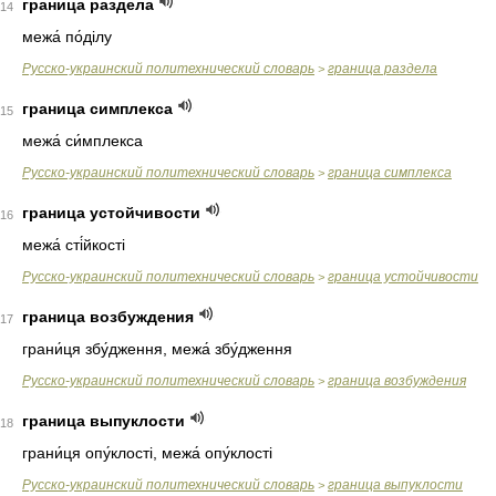
граница раздела
14
межа́ по́ділу
Русско-украинский политехнический словарь
граница раздела
>
граница симплекса
15
межа́ си́мплекса
Русско-украинский политехнический словарь
граница симплекса
>
граница устойчивости
16
межа́ сті́йкості
Русско-украинский политехнический словарь
граница устойчивости
>
граница возбуждения
17
грани́ця збу́дження, межа́ збу́дження
Русско-украинский политехнический словарь
граница возбуждения
>
граница выпуклости
18
грани́ця опу́клості, межа́ опу́клості
Русско-украинский политехнический словарь
граница выпуклости
>