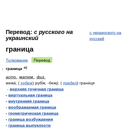
Перевод:
с русского на
с украинского на
украинский
русский
граница
Толкование
Перевод
граница
1
астр.
,
матем.
,
физ.
межа́;
(
рубеж
)
рубі́ж, -бежу́;
(
предел
)
грани́ця
-
верхняя точечная граница
-
виртуальная граница
-
внутренняя граница
-
воображаемая граница
-
геометрическая граница
-
граница возбуждения
-
граница выпуклости