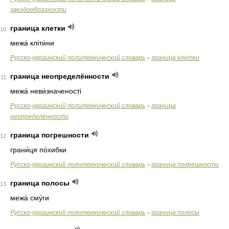
звездообразности
граница клетки
10
межа́ кліти́ни
Русско-украинский политехнический словарь
граница клетки
>
граница неопределённости
11
межа́ неви́значеності
Русско-украинский политехнический словарь
граница
>
неопределённости
граница погрешности
12
грани́ця по́хибки
Русско-украинский политехнический словарь
граница погрешности
>
граница полосы
13
межа́ сму́ги
Русско-украинский политехнический словарь
граница полосы
>