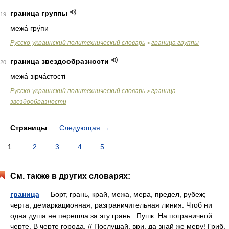
граница группы
19
межа́ гру́пи
Русско-украинский политехнический словарь
граница группы
>
граница звездообразности
20
межа́ зірча́стості
Русско-украинский политехнический словарь
граница
>
звездообразности
Страницы
Следующая
→
1
2
3
4
5
См. также в других словарях:
граница
— Борт, грань, край, межа, мера, предел, рубеж;
черта, демаркационная, разграничительная линия. Чтоб ни
одна душа не перешла за эту грань . Пушк. На пограничной
черте. В черте города. // Послушай, ври, да знай же меру! Гриб.