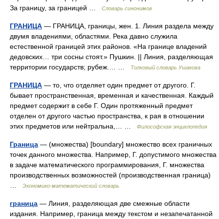
За границу, за границей …
Словарь синонимов
ГРАНИЦА
— ГРАНИЦА, границы, жен. 1. Линия раздела между
двумя владениями, областями. Река давно служила
естественной границей этих районов. «На границе владений
дедовских… три сосны стоят.» Пушкин. || Линия, разделяющая
территории государств; рубеж.… …
Толковый словарь Ушакова
ГРАНИЦА
— то, что отделяет один предмет от другого. Г.
бывает пространственная, временная и качественная. Каждый
предмет содержит в себе Г. Один протяженный предмет
отделен от другого частью пространства, к рая в отношении
этих предметов или нейтральна,… …
Философская энциклопедия
Граница
— (множества) [boundary] множество всех граничных
точек данного множества. Например, Г. допустимого множества
в задаче математического программирования, Г. множества
производственных возможностей (производственная граница)
…
Экономико-математический словарь
граница
— Линия, разделяющая две смежные области
издания. Например, граница между текстом и незапечатанной