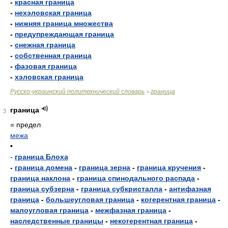
-
красная граница
-
нехэловская граница
-
нижняя граница множества
-
предупреждающая граница
-
снежная граница
-
собственная граница
-
фазовая граница
-
хэловская граница
Русско-украинский политехнический словарь
граница
>
граница
3
= предел
межа
•
-
граница Блоха
-
граница домена
-
граница зерна
-
граница кручения
-
граница наклона
-
граница спинодального распада
-
граница субзерна
-
граница субкристалла
-
антифазная
граница
-
большеугловая граница
-
когерентная граница
-
малоугловая граница
-
межфазная граница
-
наследственные границы
-
некогерентная граница
-