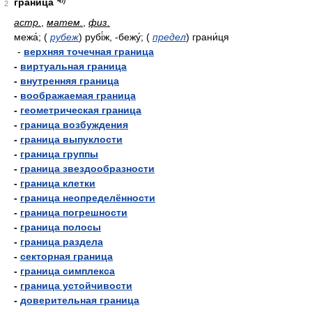
граница
2
астр.
,
матем.
,
физ.
межа́;
(
рубеж
)
рубі́ж, -бежу́;
(
предел
)
грани́ця
-
верхняя точечная граница
-
виртуальная граница
-
внутренняя граница
-
воображаемая граница
-
геометрическая граница
-
граница возбуждения
-
граница выпуклости
-
граница группы
-
граница звездообразности
-
граница клетки
-
граница неопределённости
-
граница погрешности
-
граница полосы
-
граница раздела
-
секторная граница
-
граница симплекса
-
граница устойчивости
-
доверительная граница