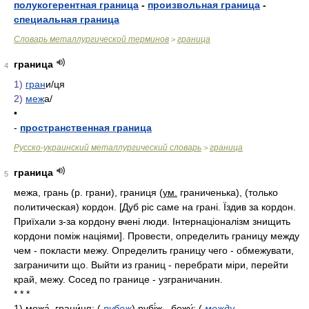
полукогерентная граница
-
произвольная граница
-
специальная граница
Словарь металлургической терминов
граница
>
граница
4
1)
гран
и/
ця
2)
меж
а/
•
-
пространственная граница
Русско-украинский металлургический словарь
граница
>
граница
5
межа, грань (р. грани), границя (
ум.
граниченька), (только
политическая) кордон. [Дуб ріс саме на грані. Їздив за кордон.
Приїхали з-за кордону вчені люди. Інтернаціоналізм знищить
кордони поміж націями]. Провести, определить границу между
чем - покласти межу. Определить границу чего - обмежувати,
заграничити що. Выйти из границ - перебрати міри, перейти
край, межу. Сосед по границе - узграничанин.
* * *
1)
межа́, грани́ця;
(
рубеж
)
рубі́ж, -бежу́;
(
между