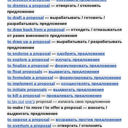
to dismiss a proposal
— отвергать / отклонять
предложение
to draft a proposal
— вырабатывать / готовить /
разрабатывать предложение
to draw back from a proposal
— отходить / отказываться
от ранее внесенного предложения
to draw up a proposal
— вырабатывать / разрабатывать
предложение
to endorse a proposal
—
одобрять предложение
to explore a proposal
—
изучать предложение
to finalize a proposal
—
формулировать предложение
to float proposals
—
выдвигать предложения
to formulate a proposal
—
формулировать предложение
to implement a proposal
—
осуществлять предложение
to initiate proposals
—
выдвигать предложения
to kill a proposal
—
проваливать предложение
to lay out
one's
proposal — излагать свое предложение
to make / to move / to offer a proposal — вносить /
выдвигать предложение
to oppose a proposal
—
возражать против предложения
to overturn a proposal
— отвергать / отклонять