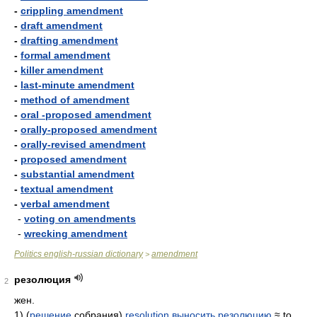
-
crippling amendment
-
draft amendment
-
drafting amendment
-
formal amendment
-
killer amendment
-
last-minute amendment
-
method of amendment
-
oral -proposed amendment
-
orally-proposed amendment
-
orally-revised amendment
-
proposed amendment
-
substantial amendment
-
textual amendment
-
verbal amendment
-
voting on amendments
-
wrecking amendment
Politics english-russian dictionary
amendment
>
резолюция
2
жен.
1) (
решение
собрания)
resolution
выносить резолюцию
≈ to