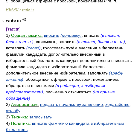
5. обращаться к фирме с просьбой, пожеланием
и т. п.
НБАРС
write in
>
write in
5
['raɪt'ɪn]
1)
Общая лексика:
вносить
(поправку)
, вписать
(в текст,
бланк и т. п.)
, вписывать, вставить
(в текст, бланк и т. п.)
,
вставлять
(
слово
)
, голосовать путём внесения в бюллетень
фамилии кандидата, дополнительно внесённый в
избирательный бюллетень кандидат, дополнительно вписывать
фамилию кандидата в избирательный бюллетень,
дополнительное внесение избирателем, заполнять
(графу
анкеты)
, обращаться к фирме с просьбой, пожеланием,
обращаться с письмами
(в редакции, к выборным
представителям)
, письменно откликаться
(на призыв,
обращение)
2)
Американизм:
подавать начальству заявление
,
ходатайство
,
жалобу
3)
Техника:
записывать
4)
Политика:
вписать фамилию кандидата в избирательный
бюллетень