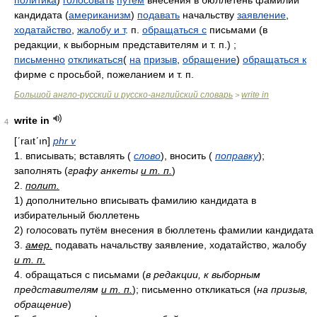
политика
)
голосовать
путем
внесения в бюллетень фамилии
кандидата (
американизм
)
подавать
начальству
заявление
,
ходатайство
,
жалобу и т
. п.
обращаться с
письмами (в
редакции, к выборным представителям и т. п.) ;
письменно
откликаться
(
на
призыв
,
обращение
)
обращаться к
фирме с просьбой, пожеланием и т. п.
Большой англо-русский и русско-английский словарь
write in
>
write in
4
[ʹraıtʹın]
phr v
1. вписывать; вставлять (
слово
), вносить (
поправку
);
заполнять (
графу анкеты
и т. п.
)
2.
полит.
1) дополнительно вписывать фамилию кандидата в
избирательный бюллетень
2) голосовать путём внесения в бюллетень фамилии кандидата
3.
амер.
подавать начальству заявление, ходатайство, жалобу
и т. п.
4. обращаться с письмами (
в редакции, к выборным
представителям
и т. п.
); письменно откликаться (
на призыв,
обращение
)