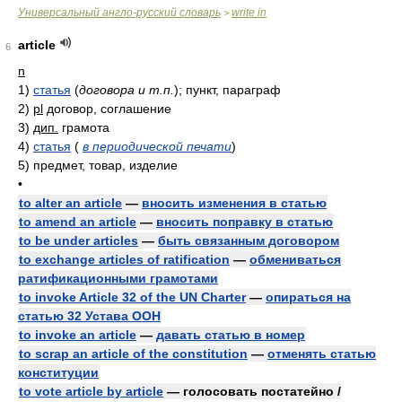
Универсальный англо-русский словарь
write in
>
article
6
n
1)
статья
(
договора и т.п.
)
; пункт, параграф
2)
pl
договор, соглашение
3)
дип.
грамота
4)
статья
(
в периодической печати
)
5)
предмет, товар, изделие
•
to alter an article
—
вносить изменения в статью
to amend an article
—
вносить поправку в статью
to be under articles
—
быть связанным договором
to exchange articles of ratification
—
обмениваться
ратификационными грамотами
to invoke Article 32 of the UN Charter
—
опираться на
статью 32 Устава ООН
to invoke an article
—
давать статью в номер
to scrap an article of the constitution
—
отменять статью
конституции
to vote article by article
— голосовать постатейно /