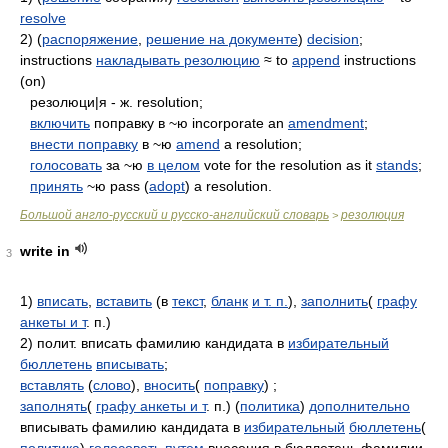
resolve
2) (
распоряжение
,
решение на документе
)
decision
;
instructions
накладывать резолюцию
≈ to
append
instructions
(on)
резолюци|я - ж. resolution;
включить
поправку в ~ю incorporate an
amendment
;
внести поправку
в ~ю
amend
a resolution;
голосовать
за ~ю
в целом
vote for the resolution as it
stands
;
принять
~ю pass (
adopt
) a resolution.
Большой англо-русский и русско-английский словарь
резолюция
>
write in
3
1)
вписать
,
вставить
(в
текст
,
бланк
и т. п.
),
заполнить
(
графу
анкеты и т
. п.)
2) полит. вписать фамилию кандидата в
избирательный
бюллетень
вписывать
;
вставлять
(
слово
),
вносить
(
поправку
) ;
заполнять
(
графу анкеты и т
. п.) (
политика
)
дополнительно
вписывать фамилию кандидата в
избирательный
бюллетень
(