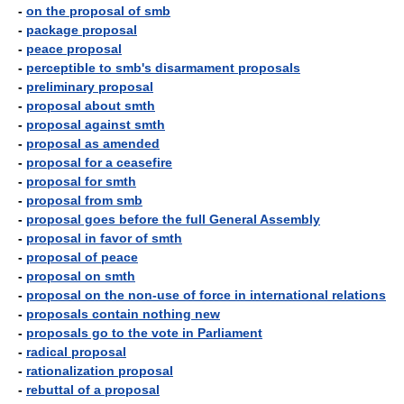
-
on the proposal of smb
-
package proposal
-
peace proposal
-
perceptible to smb's disarmament proposals
-
preliminary proposal
-
proposal about smth
-
proposal against smth
-
proposal as amended
-
proposal for a ceasefire
-
proposal for smth
-
proposal from smb
-
proposal goes before the full General Assembly
-
proposal in favor of smth
-
proposal of peace
-
proposal on smth
-
proposal on the non-use of force in international relations
-
proposals contain nothing new
-
proposals go to the vote in Parliament
-
radical proposal
-
rationalization proposal
-
rebuttal of a proposal