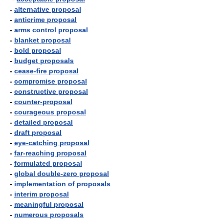
-
alternative proposal
-
anticrime proposal
-
arms control proposal
-
blanket proposal
-
bold proposal
-
budget proposals
-
cease-fire proposal
-
compromise proposal
-
constructive proposal
-
counter-proposal
-
courageous proposal
-
detailed proposal
-
draft proposal
-
eye-catching proposal
-
far-reaching proposal
-
formulated proposal
-
global double-zero proposal
-
implementation of proposals
-
interim proposal
-
meaningful proposal
-
numerous proposals