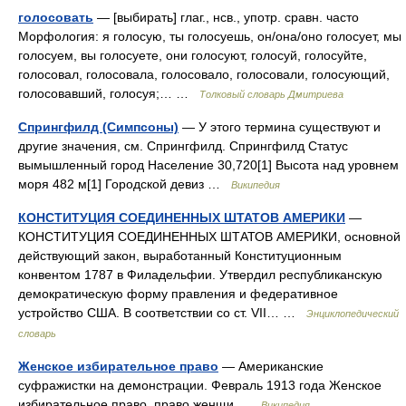
голосовать
— [выбирать] глаг., нсв., употр. сравн. часто
Морфология: я голосую, ты голосуешь, он/она/оно голосует, мы
голосуем, вы голосуете, они голосуют, голосуй, голосуйте,
голосовал, голосовала, голосовало, голосовали, голосующий,
голосовавший, голосуя;… …
Толковый словарь Дмитриева
Спрингфилд (Симпсоны)
— У этого термина существуют и
другие значения, см. Спрингфилд. Спрингфилд Статус
вымышленный город Население 30,720[1] Высота над уровнем
моря 482 м[1] Городской девиз …
Википедия
КОНСТИТУЦИЯ СОЕДИНЕННЫХ ШТАТОВ АМЕРИКИ
—
КОНСТИТУЦИЯ СОЕДИНЕННЫХ ШТАТОВ АМЕРИКИ, основной
действующий закон, выработанный Конституционным
конвентом 1787 в Филадельфии. Утвердил республиканскую
демократическую форму правления и федеративное
устройство США. В соответствии со ст. VII… …
Энциклопедический
словарь
Женское избирательное право
— Американские
суфражистки на демонстрации. Февраль 1913 года Женское
избирательное право право женщи …
Википедия