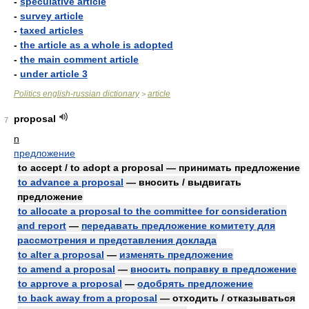
-
speculative article
-
survey article
-
taxed articles
-
the article as a whole is adopted
-
the main comment article
-
under article 3
Politics english-russian dictionary
article
>
proposal
7
n
предложение
to accept / to adopt a proposal — принимать предложение
to advance a proposal
— вносить / выдвигать
предложение
to allocate a proposal to the committee for consideration
and report
—
передавать предложение комитету для
рассмотрения и представления доклада
to alter a proposal
—
изменять предложение
to amend a proposal
—
вносить поправку в предложение
to approve a proposal
—
одобрять предложение
to back away from a proposal
— отходить / отказываться