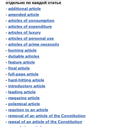
отдельно по каждой статье
-
additional article
-
amended article
-
articles of consumption
-
articles of expenditure
-
articles of luxury
-
articles of personal use
-
articles of prime necessity
-
burning article
-
dutiable articles
-
feature article
-
final article
-
full-page article
-
hard-hitting article
-
introductory article
-
leading article
-
magazine article
-
polemical article
-
reaction to an article
-
removal of an article of the Constitution
-
repeal of an article of the Constitution