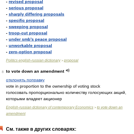
-
revised proposal
-
serious proposal
-
sharply differing proposals
-
specific proposal
-
sweeping proposal
-
troop-cut proposal
-
under smb's peace proposal
-
unworkable proposal
-
zero-option proposal
Politics english-russian dictionary
proposal
>
to vote down an amendment
8
отклонять поправку
vote in proportion to the ownership of voting stock
голосовать пропорционально количеству голосующих акций,
которыми владеет акционер
English-russian dctionary of contemporary Economics
to vote down an
>
amendment
См. также в других словарях: