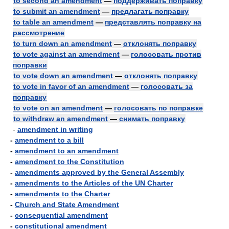
to second an amendment
—
поддерживать поправку
to submit an amendment
—
предлагать поправку
to table an amendment
—
представлять поправку на
рассмотрение
to turn down an amendment
—
отклонять поправку
to vote against an amendment
—
голосовать против
поправки
to vote down an amendment
—
отклонять поправку
to vote in favor of an amendment
—
голосовать за
поправку
to vote on an amendment
—
голосовать по поправке
to withdraw an amendment
—
снимать поправку
-
amendment in writing
-
amendment to a bill
-
amendment to an amendment
-
amendment to the Constitution
-
amendments approved by the General Assembly
-
amendments to the Articles of the UN Charter
-
amendments to the Charter
-
Church and State Amendment
-
consequential amendment
-
constitutional amendment