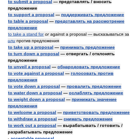
to submit a proposal
— представлять / вносить
предложение
to support a proposal
—
поддерживать предложение
to table a proposal
—
представлять на рассмотрение
предложение
to take a stand for
or
against a proposal — высказываться за
или
против предложения
to take up a proposal
—
принимать предложение
to turn down a proposal
— отвергать / отклонять
предложение
to unveil a proposal
—
обнародовать предложение
to vote against a proposal
—
голосовать против
предложения
to vote down a proposal
—
провалить предложение
to water down a proposal
—
ослаблять предложение
to weight down a proposal
—
принижать значение
предложения
to welcome a proposal
—
приветствовать предложение
to withdraw a proposal
—
снимать предложение
to work out a proposal
— вырабатывать / готовить /
разрабатывать предложение
-
acceptable proposal