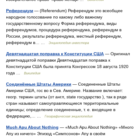
Референдум
— (Referendum) Референдум это всеобщее
народное голосование по какому либо важному
государственному вопросу Форма референдума, виды
референдумов, процедура референдума, референдум в
России, результаты референдума, местный референдум,
референдум в… …
Энциклопедия инвестора
Девятнадцатая поправка к Конституции США
— Оригинал
девятнадцатой поправки Девятнадцатая поправка к
Конституции США была принята Конгрессом 18 августа 1920
года …
Википедия
Соединённые Штаты Америки
— Соединенные Штаты
Америки США, гос во в Сев. Америке. Название включает:
геогр. термин штаты (от англ, state государство ), так в ряде
стран называют самоуправляющиеся территориальные
единицы; определение соединенные, т. е. входящие в
федерацию,… …
Географическая энциклопедия
Much Apu About Nothing
— «Much Apu About Nothing» «Много
Апу из ничего» Эпизод «Симпсонов» Апу в своём