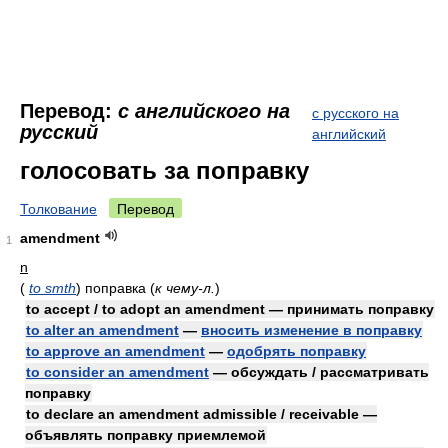
Перевод:
с английского на
с русского на
русский
английский
голосовать за поправку
Толкование
Перевод
amendment
1
n
(
to smth
)
поправка
(
к чему-л.
)
to accept / to adopt an amendment — принимать поправку
to alter an amendment
—
вносить изменение в поправку
to approve an amendment
—
одобрять поправку
to consider an amendment
— обсуждать / рассматривать
поправку
to declare an amendment admissible / receivable —
объявлять поправку приемлемой