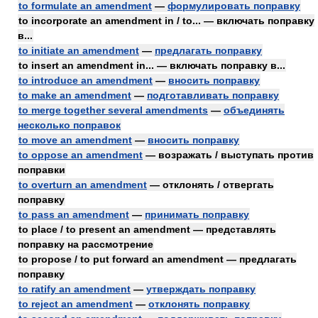
to formulate an amendment
—
формулировать поправку
to incorporate an amendment in / to... — включать поправку
в...
to initiate an amendment
—
предлагать поправку
to insert an amendment in... — включать поправку в...
to introduce an amendment
—
вносить поправку
to make an amendment
—
подготавливать поправку
to merge together several amendments
—
объединять
несколько поправок
to move an amendment
—
вносить поправку
to oppose an amendment
— возражать / выступать против
поправки
to overturn an amendment
— отклонять / отвергать
поправку
to pass an amendment
—
принимать поправку
to place / to present an amendment — представлять
поправку на рассмотрение
to propose / to put forward an amendment — предлагать
поправку
to ratify an amendment
—
утверждать поправку
to reject an amendment
—
отклонять поправку