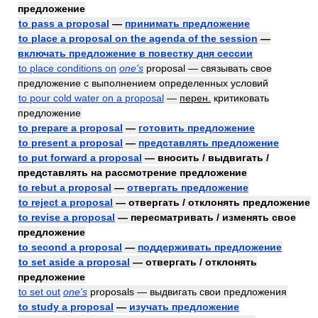
предложение
to pass a proposal
—
принимать предложение
to place a proposal on the agenda of the session
—
включать предложение в повестку дня сессии
to place conditions on
one's
proposal — связывать свое
предложение с выполнением определенных условий
to pour cold water on a proposal
—
перен.
критиковать
предложение
to prepare a proposal
—
готовить предложение
to present a proposal
—
представлять предложение
to put forward a proposal
— вносить / выдвигать /
представлять на рассмотрение предложение
to rebut a proposal
—
отвергать предложение
to reject a proposal
— отвергать / отклонять предложение
to revise a proposal
— пересматривать / изменять свое
предложение
to second a proposal
—
поддерживать предложение
to set aside a proposal
— отвергать / отклонять
предложение
to set out
one's
proposals — выдвигать свои предложения
to study a proposal
—
изучать предложение