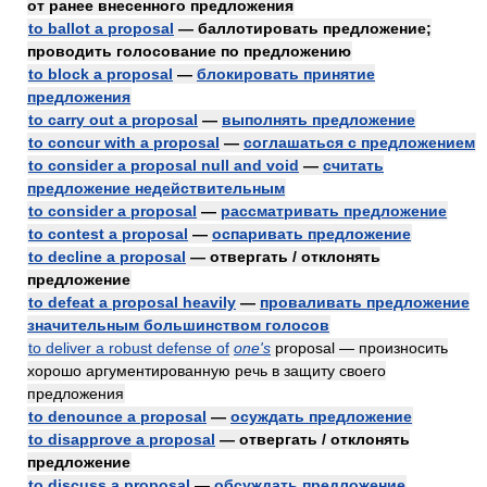
от ранее внесенного предложения
to ballot a proposal
— баллотировать предложение;
проводить голосование по предложению
to block a proposal
—
блокировать принятие
предложения
to carry out a proposal
—
выполнять предложение
to concur with a proposal
—
соглашаться с предложением
to consider a proposal null and void
—
считать
предложение недействительным
to consider a proposal
—
рассматривать предложение
to contest a proposal
—
оспаривать предложение
to decline a proposal
— отвергать / отклонять
предложение
to defeat a proposal heavily
—
проваливать предложение
значительным большинством голосов
to deliver a robust defense of
one's
proposal — произносить
хорошо аргументированную речь в защиту своего
предложения
to denounce a proposal
—
осуждать предложение
to disapprove a proposal
— отвергать / отклонять
предложение
to discuss a proposal
—
обсуждать предложение