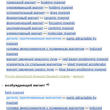
тормозной магнит
—
braking magnet
удерживающий магнит
—
holding magnet
успокоительный магнит
—
drag magnet
ферритовый магнит
—
ceramic magnet
фокусирующий магнит
—
focusing magnet
центрирующий магнит
—
centring magnet
элементарный магнит
—
molecular magnet
детали, притягиваемые магнитом
—
parts attractable by
magnet
головка звукоснимателя с подвижным магнитом
—
induced
magnet
магнит сведения красного луча
—
red beam-positioning magnet
ускоритель со стальным магнитом
—
steel magnet accelerator
магнит сведения синего луча
—
blue beam-positioning magnet
Русско-английский большой базовый словарь
магнит
>
возбуждающий магнит
7
field magnet
детали, притягиваемые магнитом
—
parts attractable by
magnet
головка звукоснимателя с подвижным магнитом
—
induced