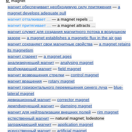
м.
magnet
магнит обеспечивает необходимую силу притяжения
—
a
magnet develops adequate pull
магнит отталкивает …
— a magnet repels …
магнит притягивает …
— a magnet attracts …
магнит служит для создания магнитного потока в воздушном
зазоре
—
a magnet establishes a magnetic flux in the air gap
магнит сохраняет свои магнитные свойства
—
a magnet retains
its magnetism
магнит стареет
—
a magnet ages
анализирующий магнит
—
analysing magnet
возбуждающий магнит
—
field magnet
магнит возвращения стрелки
—
control magnet
магнит вращения
—
rotary magnet
магнит горизонтального перемещения синего луча
—
blue-
lateral magnet
девиационный магнит
—
corrector magnet
демпфирующий магнит
—
damping magnet
магнит для нейтрализации внешних полей
—
rim magnet
естественный магнит
— natural magnet; lodestone
заграждающий магнит
—
application magnet
искусственный магнит
—
artificial magnet