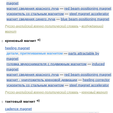
magnet
магнит сведения красного луча
—
red beam-positioning magnet
ускоритель со стальным магнитом
—
steel magnet accelerator
магнит сведения синего луча
—
blue beam-positioning magnet
Русско-английский военно-политический словарь
возбуждающий
>
магнит
креновый магнит
8
heeling magnet
детали, притягиваемые магнитом
—
parts attractable by
magnet
головка звукоснимателя с подвижным магнитом
—
induced
magnet
магнит сведения красного луча
—
red beam-positioning magnet
магнит - уничтожитель креновой девиации
—
heeling corrector
ускоритель со стальным магнитом
—
steel magnet accelerator
Русско-английский военно-политический словарь
креновый магнит
>
тактовый магнит
9
cadence magnet