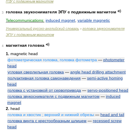
ПЗУ с подвижным магнитом
головка звукоснимателя ЭПУ с подвижным магнитом
3
Telecommunications:
induced magnet
,
variable magnetic
Универсальный русско-английский словарь
головка звукоснимателя
>
ЭПУ с подвижным магнитом
магнитная головка
4
1.
magnetic head
фотометрическая головка, головка фотометра
—
photometer
head
угловая сверлильная головка
—
angle head drilling attachment
полуактивная головка самонаведения
—
semi-active homing
head
головка с установкой от сервопривода
—
servo-positioned head
головка звукоснимателя с подвижным магнитом
—
induced
magnet
2.
head
головка и хвостик ; верхний и нижний обрезы
—
head and tail
головка винта с крестообразным шлицем
—
recessed screw
head