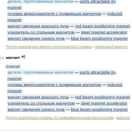
детали, притягиваемые магнитом
—
parts attractable by
magnet
головка звукоснимателя с подвижным магнитом
—
induced
magnet
магнит сведения красного луча
—
red beam-positioning magnet
ускоритель со стальным магнитом
—
steel magnet accelerator
магнит сведения синего луча
—
blue beam-positioning magnet
Русско-английский военно-политический словарь
тактовый магнит
>
магнит
10
magnet
детали, притягиваемые магнитом
—
parts attractable by
magnet
головка звукоснимателя с подвижным магнитом
—
induced
magnet
магнит сведения красного луча
—
red beam-positioning magnet
ускоритель со стальным магнитом
—
steel magnet accelerator
магнит сведения синего луча
—
blue beam-positioning magnet
Русско-английский словарь по информационным технологиям
магнит
>