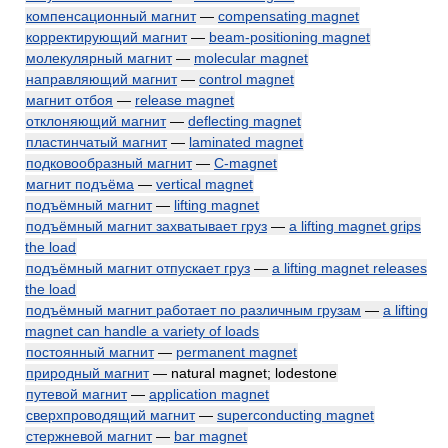
компенсационный магнит
—
compensating magnet
корректирующий магнит
—
beam-positioning magnet
молекулярный магнит
—
molecular magnet
направляющий магнит
—
control magnet
магнит отбоя
—
release magnet
отклоняющий магнит
—
deflecting magnet
пластинчатый магнит
—
laminated magnet
подковообразный магнит
—
C-magnet
магнит подъёма
—
vertical magnet
подъёмный магнит
—
lifting magnet
подъёмный магнит захватывает груз
—
a lifting magnet grips
the load
подъёмный магнит отпускает груз
—
a lifting magnet releases
the load
подъёмный магнит работает по различным грузам
—
a lifting
magnet can handle a variety of loads
постоянный магнит
—
permanent magnet
природный магнит
— natural magnet; lodestone
путевой магнит
—
application magnet
сверхпроводящий магнит
—
superconducting magnet
стержневой магнит
—
bar magnet