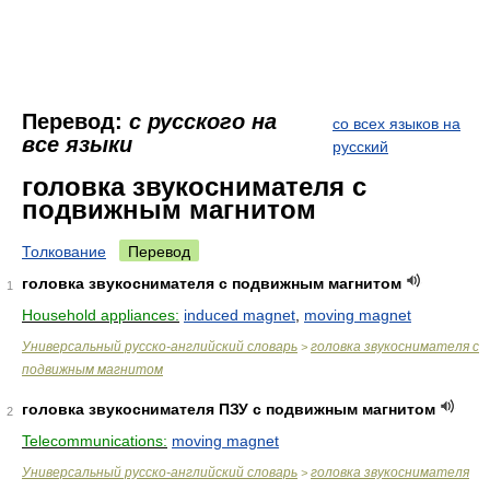
Перевод:
с русского на
со всех языков на
все языки
русский
головка звукоснимателя с
подвижным магнитом
Толкование
Перевод
головка звукоснимателя с подвижным магнитом
1
Household appliances:
induced magnet
,
moving magnet
Универсальный русско-английский словарь
головка звукоснимателя с
>
подвижным магнитом
головка звукоснимателя ПЗУ с подвижным магнитом
2
Telecommunications:
moving magnet
Универсальный русско-английский словарь
головка звукоснимателя
>