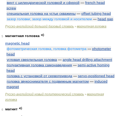
винт с цилиндрической головкой и сферой
—
french head
screw
специальная головка на устье скважины
—
offset tubing head
зазор головки; зазор между головкой и носителем
—
head gap
Русско-английский большой базовый словарь
магнитная головка
>
магнитная головка
5
magnetic head
фотометрическая головка, головка фотометра
—
photometer
head
угловая сверлильная головка
—
angle head drilling attachment
полуактивная головка самонаведения
—
semi-active homing
head
головка с установкой от сервопривода
—
servo-positioned head
головка звукоснимателя с подвижным магнитом
—
induced
magnet
Русско-английский новый политехнический словарь
магнитная
>
головка
магнит
6