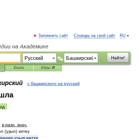
Запомнить сайт
Словарь на свой сайт
RU
едии на Академике
Найти!
Книги
Игры ⚽
кирский
с башкирского на русский
ошла
од
;
в
разн
.
знач
.
еп
(
уҙып
)
китеү
лалар
уҙып
китте