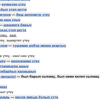
—
күперҙән
үтеү
йыл
үтеп
китте
метров
—
биш
километр
үтеү
ан
аша
уҙыу
—
шишмәгә
барыу
оезд
үтеп
китте
спец
.
,
разг
.
теү
,
эшкәртеп
үтеү
елом
—
түшәмде
аҡбур
менән
ағартыу
а
үтеү
, -
нан
/-
нән
үтеү
уру
—
цензуранан
үтеү
тормошҡа
ашыу
тибарһыҙ
ҡалдырыу
прошло
)
—
был
барып
сыҡмаҫ
,
был
нәмә
килеп
сыҡмаҫ
дках
уып
үтеү
дождь
—
көслө
ямғыр
булып
үтте