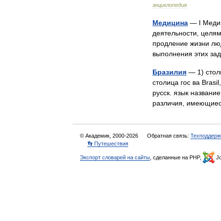
энциклопедия
Медицина
—
I
Меди
деятельности
,
целя
продление
жизни
лю
выполнения
этих
за
Бразилия
—
1
)
стол
столица
гос
ва
Brasil
русск
.
язык
название
различия
,
имеющие
© Академик, 2000-2026
Обратная связь:
Техподдерж
👣 Путешествия
Экспорт словарей на сайты
, сделанные на PHP,
Jo