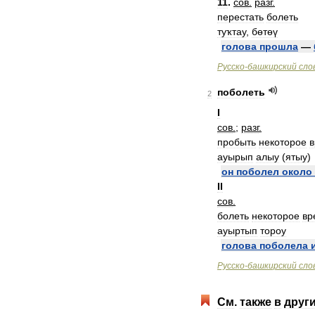
11
.
сов
.
разг
.
перестать
болеть
туҡтау
,
бөтөү
голова
прошла
—
Русско
-
башкирский
сло
поболеть
2
I
сов
.
;
разг
.
пробыть
некоторое
ауырып
алыу
(
ятыу
)
он
поболел
около
II
сов
.
болеть
некоторое
вр
ауыртып
тороу
голова
поболела
Русско
-
башкирский
сло
См
.
также
в
друг