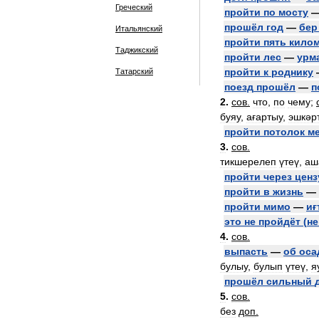
Греческий
пройти
по
мосту
прошёл
год
—
бер
Итальянский
пройти
пять
кило
Таджикский
пройти
лес
—
урм
пройти
к
роднику
Татарский
поезд
прошёл
—
п
2
.
сов
.
что
,
по
чему
;
буяу
,
ағартыу
,
эшкәр
пройти
потолок
м
3
.
сов
.
тикшерелеп
үтеү
,
аш
пройти
через
ценз
пройти
в
жизнь
—
пройти
мимо
—
иғ
это
не
пройдёт
(
не
4
.
сов
.
выпасть
—
об
оса
булыу
,
булып
үтеү
,
я
прошёл
сильный
5
.
сов
.
без
доп
.