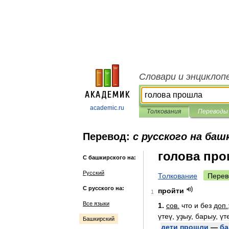
Словари и энциклоп
academic.ru
Толкования
Переводы
Перевод:
с русского на баш
голова пр
С башкирского на:
Русский
Толкование
Перев
С русского на:
пройти
1
Все языки
1
.
сов
.
что
и
без
доп
.
үтеү
,
уҙыу
,
барыу
,
үт
Башкирский
дети
прошли
—
ба