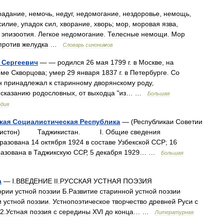
радание
,
немочь
,
недуг
,
недомогание
,
нездоровье
,
немощь
,
силие
,
упадок
сил
,
хворание
,
хворь
;
мор
,
моровая
язва
,
,
эпизоотия
.
Легкое
недомогание
.
Телесные
немощи
.
Мор
против
желудка
…
Словарь
синонимов
Сергеевич
— —
родился
26
мая
1799
г
.
в
Москве
,
на
оме
Скворцова
;
умер
29
января
1837
г
.
в
Петербурге
.
Со
н
принадлежал
к
старинному
дворянскому
роду
,
сказанию
родословных
,
от
выходца
"
из
… …
Большая
едия
кая
Социалистическая
Республика
— (
Республикаи
Советии
истон
)
Таджикистан
.
I
.
Общие
сведения
разована
14
октября
1924
в
составе
Узбекской
ССР
;
16
азована
в
Таджикскую
ССР
,
5
декабря
1929
… …
Большая
а
—
I
.
ВВЕДЕНИЕ
II
.
РУССКАЯ
УСТНАЯ
ПОЭЗИЯ
ории
устной
поэзии
Б
.
Развитие
старинной
устной
поэзии
и
устной
поэзии
.
Устнопоэтическое
творчество
древней
Руси
с
2
.
Устная
поэзия
с
середины
XVI
до
конца
… …
Литературная