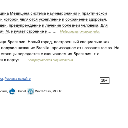
цина
Медицина
система
научных
знаний
и
практической
ми
которой
являются
укрепление
и
сохранение
здоровья
,
дей
,
предупреждение
и
лечение
болезней
человека
.
Для
дач
М
.
изучает
строение
и
… …
Медицинская
энциклопедия
ица
Бразилии
.
Новый
город
,
построенный
специально
как
,
получил
название
Brasilia
,
производное
от
названия
гос
ва
.
На
столицы
передается
с
окончанием
ия
Бразилия
,
т
.
е
.
ся
в
португ
…
Географическая
энциклопедия
ка
,
Реклама на сайте
18+
omla,
Drupal,
WordPress, MODx.