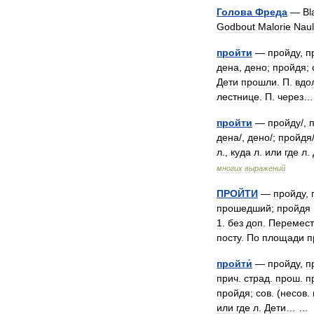
Голова
Фреда
—
Bl
Godbout
Malorie
Naul
пройти
—
пройду
,
п
дена
,
дено
;
пройдя
;
Дети
прошли
.
П
.
вдо
лестнице
.
П
.
через
…
пройти
—
пройду
/,
дена
/,
дено
/;
пройдя
л
.,
куда
л
.
или
где
л
.
многих
выражений
ПРОЙТИ
—
пройду
,
прошедший
;
пройдя
1
.
без
доп
.
Перемест
посту
.
По
площади
п
пройти́
—
пройду
,
п
прич
.
страд
.
прош
.
п
пройдя
;
сов
. (
несов
.
или
где
л
.
Дети
… 