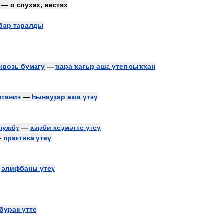
—
о
слухах
,
вестях
бәр
таралды
квозь
бумагу
—
ҡара
ҡағыҙ
аша
үтеп
сыҡҡан
ытания
—
һынауҙар
аша
үтеү
лужбу
—
хәрби
хеҙмәтте
үтеү
—
практика
үтеү
—
әлифбаны
үтеү
буран
үтте