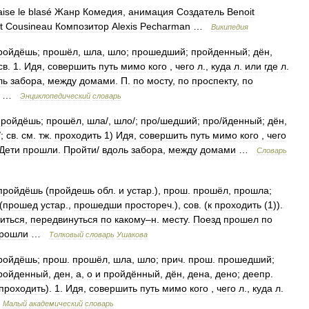
aise
le
blasé
Жанр
Комедия
,
анимация
Создатель
Benoit
t
Cousineau
Композитор
Alexis
Pecharman
…
Википедия
ройдёшь
;
прошёл
,
шла
,
шло
;
прошедший
;
пройденный
;
дён
,
св
.
1
.
Идя
,
совершить
путь
мимо
кого
,
чего
л
.,
куда
л
.
или
где
л
.
ль
забора
,
между
домами
.
П
.
по
мосту
,
по
проспекту
,
по
 …
Энциклопедический
словарь
пройдёшь
;
прошёл
,
шла
/,
шло
/;
про
/
шедший
;
про
/
йденный
;
дён
,
/;
св
.
см
.
тж
.
проходить
1
)
Идя
,
совершить
путь
мимо
кого
,
чего
Дети
прошли
.
Пройти
/
вдоль
забора
,
между
домами
…
Словарь
пройдёшь
(
пройдешь
обл
.
и
устар
.),
прош
.
прошёл
,
прошла
;
(
прошед
устар
.,
прошедши
простореч
.),
сов
. (
к
проходить
(
1
)).
иться
,
передвинуться
по
какому
–
н
.
месту
.
Поезд
прошел
по
рошли
…
Толковый
словарь
Ушакова
ройдёшь
;
прош
.
прошёл
,
шла
,
шло
;
прич
.
прош
.
прошедший
;
ройденный
,
ден
,
а
,
о
и
пройдённый
,
дён
,
дена
,
дено
;
деепр
.
проходить
).
1
.
Идя
,
совершить
путь
мимо
кого
,
чего
л
.,
куда
л
.
…
Малый
академический
словарь