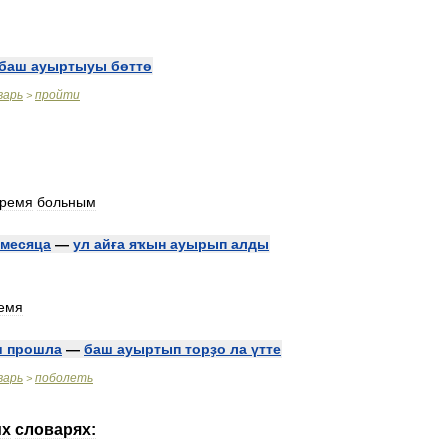
баш
ауыртыуы
бөттө
варь
пройти
>
время
больным
месяца
—
ул
айға
яҡын
ауырып
алды
емя
и
прошла
—
баш
ауыртып
торҙо
ла
үтте
варь
поболеть
>
их
словарях: