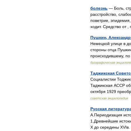
болезнь
—
Боль
,
ст
расстройство
,
слабо
поветрие
,
эпидемия
ходит
.
Средство
от
,
Пушкин
,
Александр
Немецкой
улице
в
д
стороны
отца
Пушки
происходившему
,
по
биографическая
энциклоп
Таджикская
Советс
Социалистии
Тоджик
Таджикская
АССР
об
октября
1929
преобр
советская
энциклопедия
Русская
литератур
А
.
Периодизация
ист
1
.
Древнейшие
исток
X
до
середины
XVIв
.