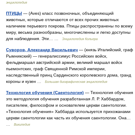
энциклопедия
ПТИЦЫ
— (Aves) класс позвоночных, объединяющий
животных, которые отличаются от всех прочих животных
наличием перьевого покрова. Птицы распространены по всему
миру, весьма разнообразны, многочисленны и легко доступны
для наблюдения. Эти… …
Энциклопедия Кольера
Суворов, Александр Васильевич
— (князь Италийский, граф
Рымникский) — генералиссимус Российских войск,
фельдмаршал австрийской армии, великий маршал войск
пьемонтских, граф Священной Римской империи,
наследственный принц Сардинского королевского дома, гранд
короны и кузен …
Большая биографическая энциклопедия
Технология обучения (Саентология)
— Технология обучения
это методология обучения разработанная Л. Р. Хаббардом,
писателем, философом и основателем церкви саентологии.
«Технология обучения» Хаббарда используется прихожанами
церкви саентологии как часть их обучения саентологии. Она…
…
Википедия