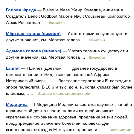
Голова Фреда
— Blaise le blasé Жанр Комедия, анимация
Создатель Benoit Godbout Malorie Nault Cousineau Композитор
Alexis Pecharman …
Википедия
Мёртвая голова (символ)
— У этого термина существуют и
другие значения, см. Мёртвая голова …
Википедия
Адамова голова (символ)
— У этого термина существуют и
другие значения, см. Мёртвая голова …
Википедия
Египет
— I Египет (Древний древнее государство в
нижнем течении р. Нил, в северо восточной Африке.
Исторический очерк. Заселение территории Е. восходит к
эпохе палеолита. В 10 6 м тыс. до н. э., когда климат был более
влажным,… …
Большая советская энциклопедия
Медицина
— I Медицина Медицина система научных знаний и
практической деятельности, целями которой являются
укрепление и сохранение здоровья, продление жизни людей,
предупреждение и лечение болезней человека. Для
выполнения этих задач М. изучает строение и… …
Медицинская