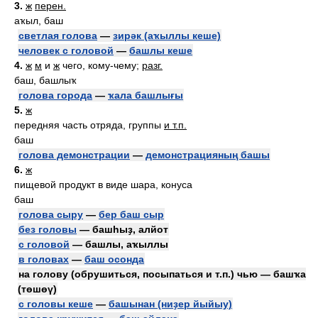
3.
ж
перен.
аҡыл, баш
светлая голова
—
зирәк (аҡыллы кеше)
человек с головой
—
башлы кеше
4.
ж
м
и
ж
чего, кому-чему;
разг.
баш, башлыҡ
голова города
—
ҡала башлығы
5.
ж
передняя часть отряда, группы
и т.п.
баш
голова демонстрации
—
демонстрацияның башы
6.
ж
пищевой продукт в виде шара, конуса
баш
голова сыру
—
бер баш сыр
без головы
— башһыҙ, алйот
с головой
— башлы, аҡыллы
в головах
—
баш осонда
на голову (обрушиться, посыпаться и т.п.) чью — башҡа
(төшөү)
с головы кеше
—
башынан (ниҙер йыйыу)