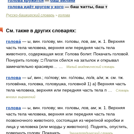
голова кружится
—
баш әйләнә
голова идёт кругом у кого
— баш ҡатты, баш т
Русско-башкирский словарь
голова
>
См. также в других словарях:
голова́
— ы, вин. голову, мн. головы, лов, ам, ж. 1. Верхняя
часть тела человека, верхняя или передняя часть тела
животного, содержащая мозг. Голова болит. Покачать головой.
Понурить голову. □ Платок сбился на затылок и открывал
замечательно красивую… …
Малый академический словарь
голова
— ы/, вин.; го/лову; мн. го/ловы, ло/в, а/м; ж. см. тж.
головёнка, головка, головушка, головной 1) а) Верхняя часть
тела человека, верхняя или передняя часть тела п …
Словарь
многих выражений
голова
— ы, вин. голову; мн. головы, лов, ам; ж. 1. Верхняя
часть тела человека, верхняя или передняя часть тела
позвоночного животного, состоящая из черепной коробки и
лица у человека (или морды у животного). Поднять, опустить,
повернуть голову. Покачать …
Энциклопедический словарь