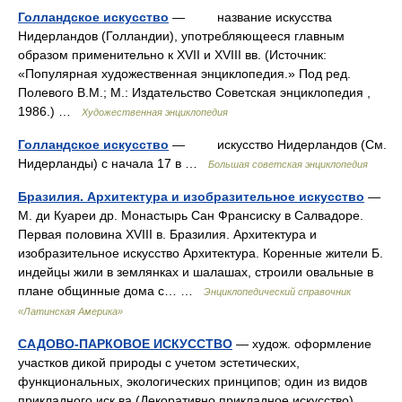
Голландское искусство
— название искусства
Нидерландов (Голландии), употребляющееся главным
образом применительно к XVII и XVIII вв. (Источник:
«Популярная художественная энциклопедия.» Под ред.
Полевого В.М.; М.: Издательство Советская энциклопедия ,
1986.) …
Художественная энциклопедия
Голландское искусство
— искусство Нидерландов (См.
Нидерланды) с начала 17 в …
Большая советская энциклопедия
Бразилия. Архитектура и изобразительное искусство
—
М. ди Куареи др. Монастырь Сан Франсиску в Салвадоре.
Первая половина XVIII в. Бразилия. Архитектура и
изобразительное искусство Архитектура. Коренные жители Б.
индейцы жили в землянках и шалашах, строили овальные в
плане общинные дома с… …
Энциклопедический справочник
«Латинская Америка»
САДОВО-ПАРКОВОЕ ИСКУССТВО
— худож. оформление
участков дикой природы с учетом эстетических,
функциональных, экологических принципов; один из видов
прикладного иск ва (Декоративно прикладное искусство).