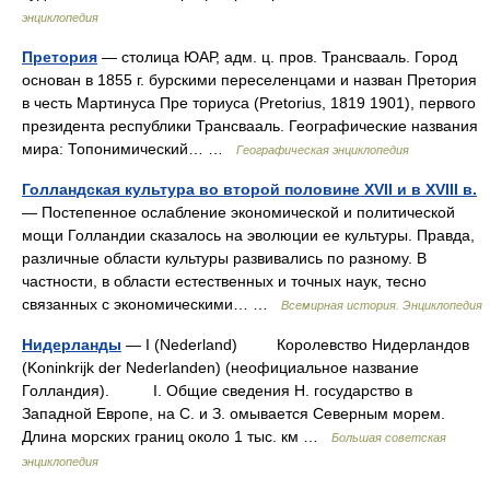
энциклопедия
Претория
— столица ЮАР, адм. ц. пров. Трансвааль. Город
основан в 1855 г. бурскими переселенцами и назван Претория
в честь Мартинуса Пре ториуса (Pretorius, 1819 1901), первого
президента республики Трансвааль. Географические названия
мира: Топонимический… …
Географическая энциклопедия
Голландская культура во второй половине XVII и в XVIII в.
— Постепенное ослабление экономической и политической
мощи Голландии сказалось на эволюции ее культуры. Правда,
различные области культуры развивались по разному. В
частности, в области естественных и точных наук, тесно
связанных с экономическими… …
Всемирная история. Энциклопедия
Нидерланды
— I (Nederland) Королевство Нидерландов
(Koninkrijk der Nederlanden) (неофициальное название
Голландия). I. Общие сведения Н. государство в
Западной Европе, на С. и З. омывается Северным морем.
Длина морских границ около 1 тыс. км …
Большая советская
энциклопедия