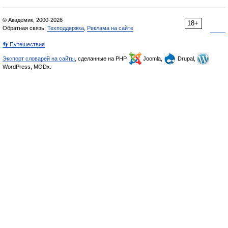
© Академик, 2000-2026
18+
Обратная связь:
Техподдержка
,
Реклама на сайте
👣 Путешествия
Экспорт словарей на сайты
, сделанные на PHP,
Joomla,
Drupal,
WordPress, MODx.