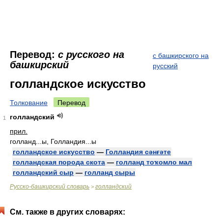
Перевод:
с русского на
с башкирского на
башкирский
русский
голландское искусство
Толкование
Перевод
голландский
1
прил.
голланд...ы, Голландия...ы
голландское искусство
—
Голландия сәнғәте
голландская порода скота
—
голланд тоҡомло мал
голландский сыр
—
голланд сыры
Русско-башкирский словарь
голландский
>
См. также в других словарях: