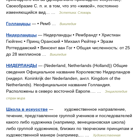
Своеобразие С. п. и. в том, что это «живой», постоянно
изменяющийся вид… …
Эстетика: Словарь
Голландцы
— • Ремб …
Википедия
Нидерландцы
— Hидерландцы • Рембрандт • Христиан
Гюйгенс • Принц Оранский • Михаил Рюйтер • Эразм
Роттердамский • Винсент ван Гог • Общая численность: от 25
до 28 миллионов …
Википедия
НИДЕРЛАНДЫ
— (Nederland, Netherlands (Holland)) Общие
сведения Официальное название Королевство Нидерландов
(нидерл. Koninkrijk der Nederlanden, англ. Kingdom of the
Netherlands). Неофициальное название Голландия.
Расположены в северо восточной Европе.… …
Энциклопедия
стран мира
Школа в искусстве
— художественное направление,
течение, представленное группой учеников и последователей
какого либо художника (например, венециановская школа)
либо группой художников, близких по творческим принципам и
художественной манере (например,… …
Художественная