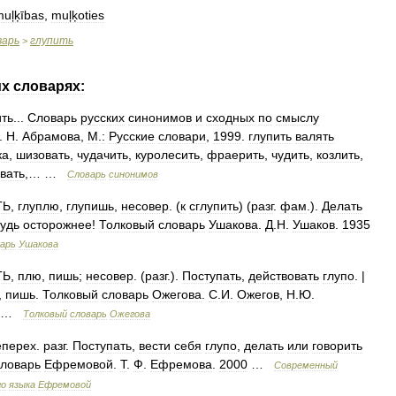
muļķības
,
muļķoties
варь
глупить
>
их
словарях:
ть
...
Словарь
русских
синонимов
и
сходных
по
смыслу
.
Н
.
Абрамова
,
М
.
:
Русские
словари
,
1999
.
глупить
валять
ка
,
шизовать
,
чудачить
,
куролесить
,
фраерить
,
чудить
,
козлить
,
вать
,… …
Словарь
синонимов
ТЬ
,
глуплю
,
глупишь
,
несовер
. (
к
сглупить
) (
разг
.
фам
.).
Делать
удь
осторожнее
!
Толковый
словарь
Ушакова
.
Д
.
Н
.
Ушаков
.
1935
арь
Ушакова
ТЬ
,
плю
,
пишь
;
несовер
. (
разг
.).
Поступать
,
действовать
глупо
. |
,
пишь
.
Толковый
словарь
Ожегова
.
С
.
И
.
Ожегов
,
Н
.
Ю
.
…
Толковый
словарь
Ожегова
еперех
.
разг
.
Поступать
,
вести
себя
глупо
,
делать
или
говорить
словарь
Ефремовой
.
Т
.
Ф
.
Ефремова
.
2000
…
Современный
го
языка
Ефремовой