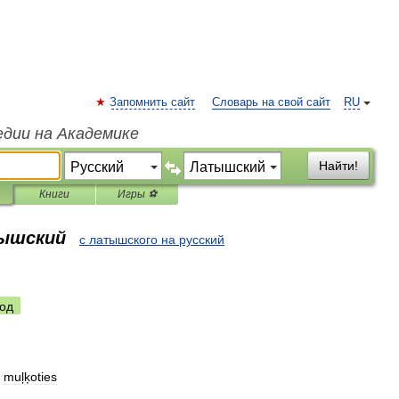
Запомнить сайт
Словарь на свой сайт
RU
едии на Академике
Найти!
Книги
Игры ⚽
тышский
с латышского на русский
од
,
muļķoties