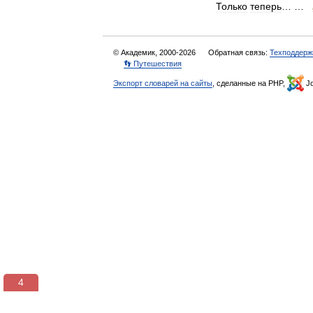
Только
теперь
… …
© Академик, 2000-2026
Обратная связь:
Техподдерж
👣 Путешествия
Экспорт словарей на сайты
, сделанные на PHP,
Jo
3