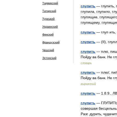
Таджикский
глупить
—
глупить
,
Татарский
глупила
,
глупило
,
гл
глупящие
,
глупящег
Турецкий
глупящему
,
глупящи
Украинский
глупить
—
глуп
ить
,
Финский
глупить
— (
II
),
глуп
Французский
Чешский
глупить
—
плю
,
пиш
Пойду
ва
банк
.
Не
гл
Эстонский
словарь
глупить
—
плю
/,
пи
/
Пойду
ва
банк
.
Не
гл
выражений
глупить
—
1
.
8
.
9
.,
Л
глупить
—
ГЛУПИТ
совершая
бесцельн
Разг
.
дурить
,
чудачит