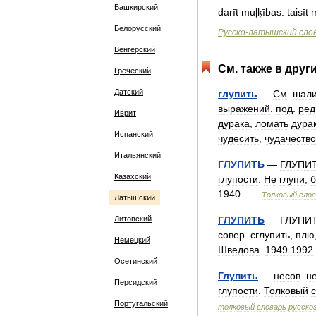
Башкирский
darīt
muļķības
.
taisīt
Белорусский
Русско
-
латышский
сло
Венгерский
См
.
также
в
друг
Греческий
Датский
глупить
—
См
.
шали
выражений
.
под
.
ред
Иврит
дурака
,
ломать
дура
Испанский
чудесить
,
чудачество
Итальянский
ГЛУПИТЬ
—
ГЛУПИ
Казахский
глупости
.
Не
глупи
,
б
1940
…
Толковый
слов
Латышский
Литовский
ГЛУПИТЬ
—
ГЛУПИ
совер
.
сглупить
,
плю
Немецкий
Шведова
.
1949
1992
Осетинский
Глупить
—
несов
.
н
Персидский
глупости
.
Толковый
Португальский
толковый
словарь
русско