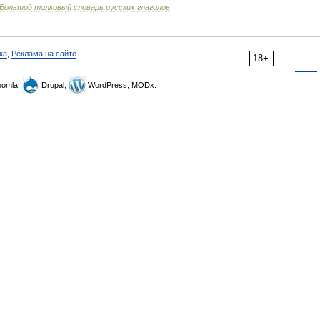
Большой
толковый
словарь
русских
глаголов
ка
,
Реклама на сайте
18+
omla,
Drupal,
WordPress, MODx.