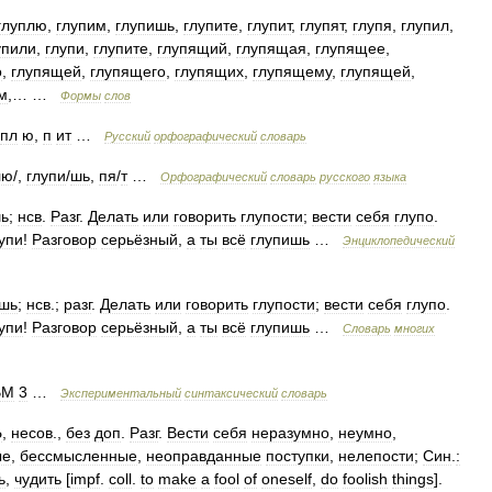
глуплю
,
глупим
,
глупишь
,
глупите
,
глупит
,
глупят
,
глупя
,
глупил
,
упили
,
глупи
,
глупите
,
глупящий
,
глупящая
,
глупящее
,
о
,
глупящей
,
глупящего
,
глупящих
,
глупящему
,
глупящей
,
м
,… …
Формы
слов
пл
ю
,
п
ит
…
Русский
орфографический
словарь
лю
/,
глупи
/
шь
,
пя
/
т
…
Орфографический
словарь
русского
языка
ь
;
нсв
.
Разг
.
Делать
или
говорить
глупости
;
вести
себя
глупо
.
упи
!
Разговор
серьёзный
,
а
ты
всё
глупишь
…
Энциклопедический
шь
;
нсв
.;
разг
.
Делать
или
говорить
глупости
;
вести
себя
глупо
.
упи
!
Разговор
серьёзный
,
а
ты
всё
глупишь
…
Словарь
многих
ВМ
3
…
Экспериментальный
синтаксический
словарь
Ь
,
несов
.,
без
доп
.
Разг
.
Вести
себя
неразумно
,
неумно
,
ые
,
бессмысленные
,
неоправданные
поступки
,
нелепости
;
Син
.
:
ь
,
чудить
[
impf
.
coll
.
to
make
a
fool
of
oneself
,
do
foolish
things
].