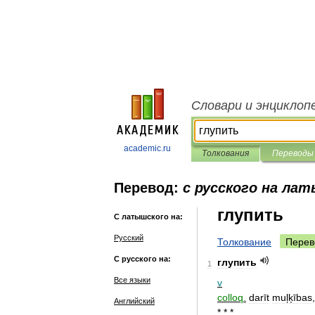
Словари и энциклоп
academic.ru
Толкования
Переводы
Перевод:
с русского на ла
глупить
С латышского на:
Русский
Толкование
Перев
С русского на:
глупить
1
Все языки
v
colloq
.
darīt
muļķības
Английский
* * *