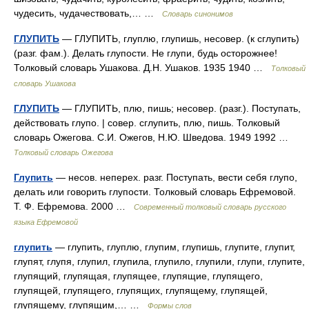
чудесить, чудачествовать,… …
Словарь синонимов
ГЛУПИТЬ
— ГЛУПИТЬ, глуплю, глупишь, несовер. (к сглупить)
(разг. фам.). Делать глупости. Не глупи, будь осторожнее!
Толковый словарь Ушакова. Д.Н. Ушаков. 1935 1940 …
Толковый
словарь Ушакова
ГЛУПИТЬ
— ГЛУПИТЬ, плю, пишь; несовер. (разг.). Поступать,
действовать глупо. | совер. сглупить, плю, пишь. Толковый
словарь Ожегова. С.И. Ожегов, Н.Ю. Шведова. 1949 1992 …
Толковый словарь Ожегова
Глупить
— несов. неперех. разг. Поступать, вести себя глупо,
делать или говорить глупости. Толковый словарь Ефремовой.
Т. Ф. Ефремова. 2000 …
Современный толковый словарь русского
языка Ефремовой
глупить
— глупить, глуплю, глупим, глупишь, глупите, глупит,
глупят, глупя, глупил, глупила, глупило, глупили, глупи, глупите,
глупящий, глупящая, глупящее, глупящие, глупящего,
глупящей, глупящего, глупящих, глупящему, глупящей,
глупящему, глупящим,… …
Формы слов