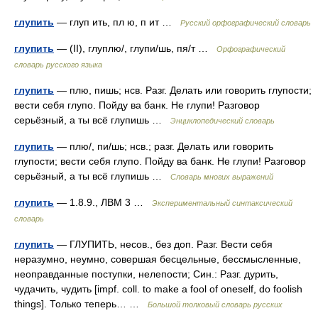
глупить
— глуп ить, пл ю, п ит …
Русский орфографический словарь
глупить
— (II), глуплю/, глупи/шь, пя/т …
Орфографический
словарь русского языка
глупить
— плю, пишь; нсв. Разг. Делать или говорить глупости;
вести себя глупо. Пойду ва банк. Не глупи! Разговор
серьёзный, а ты всё глупишь …
Энциклопедический словарь
глупить
— плю/, пи/шь; нсв.; разг. Делать или говорить
глупости; вести себя глупо. Пойду ва банк. Не глупи! Разговор
серьёзный, а ты всё глупишь …
Словарь многих выражений
глупить
— 1.8.9., ЛВМ 3 …
Экспериментальный синтаксический
словарь
глупить
— ГЛУПИТЬ, несов., без доп. Разг. Вести себя
неразумно, неумно, совершая бесцельные, бессмысленные,
неоправданные поступки, нелепости; Син.: Разг. дурить,
чудачить, чудить [impf. coll. to make a fool of oneself, do foolish
things]. Только теперь… …
Большой толковый словарь русских