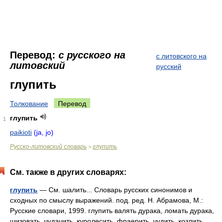
Перевод:
с русского на
с литовского на
литовский
русский
глупить
Толкование
Перевод
глупить
1
paikioti
(ja, jo)
Русско-литовский словарь
глупить
>
См. также в других словарях:
глупить
— См. шалить... Словарь русских синонимов и
сходных по смыслу выражений. под. ред. Н. Абрамова, М.:
Русские словари, 1999. глупить валять дурака, ломать дурака,
шизовать, чудачить, куролесить, фраерить, чудить, козлить,