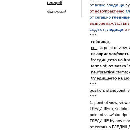
Немецкий
от
всяко
гледище
by
от
ново
/
практично
г
Французский
от
сегашно
гледище
възприемам
/
застъп
съдя
от
гледище
то
* * *
глѐдище
,
ср
.
, -
а
point
of
view
,
възприемам
/
застъ
\
гледищеето
на
fr
terms
of
;
от
всяко
\
new
/
practical
terms
;
\
гледищеето
на
jud
* * *
position
;
standpoint
;
v
* * *
1
.
point
of
view
,
viewp
ГЛЕДИЩЕто
,
че
take
point
of
view
/
standpoi
ГЛЕДИЩЕ
by
any
sta
от
сегашно
ГЛЕДИЩ