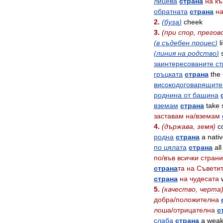
лицева
страна
на
к
обратната
страна
н
2
.
(
буза
)
cheek
3
.
(
при
спор
,
прегов
(
в
съдебен
процес
)
l
(
линия
на
родство
)
заинтересованите
ст
гръцката
страна
the
високодоговарящите
роднина
от
бащина
вземам
страна
take
заставам
на
/
вземам
4
.
(
държава
,
земя
)
c
родна
страна
a
nati
по
цялата
страна
all
по
/
във
всички
страни
страна
та
на
Съвети
страна
на
чудесата
5
.
(
качество
,
черта
добра
/
положителна
лоша
/
отрицателна
с
слаба
страна
a
wea