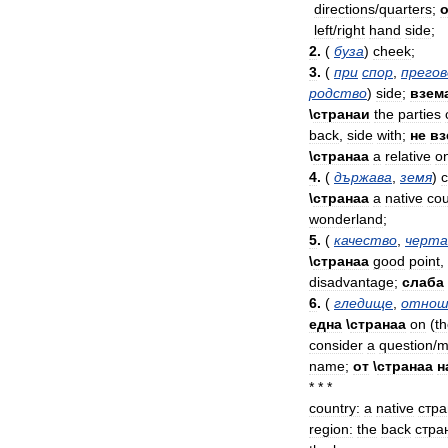
directions
/
quarters
;
о
left
/
right
hand
side
;
2
.
(
буза
)
cheek
;
3
.
(
при
спор
,
прегов
родство
)
side
;
взем
\
странаи
the
parties
back
,
side
with
;
не
вз
\
странаа
a
relative
o
4
.
(
държава
,
земя
)
c
\
странаа
a
native
cou
wonderland
;
5
.
(
качество
,
черта
\
странаа
good
point
,
disadvantage
;
слаба
6
.
(
гледище
,
отнош
една
\
странаа
on
(
t
consider
a
question
/
m
name
;
от
\
странаа
н
* * *
country:
a
native
стра
region:
the
back
стра