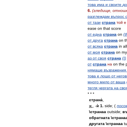
това
има
и
своите
до
6
.
(
гледище
,
отнош
разглеждам
въпрос
от
тази
страна
той
е
ease
on
that
score
от
една
страна
on
(
t
от
друга
страна
on
t
от
всяка
страна
in
all
от
моя
страна
on
my
аз
от
своя
страна
(
I
)
от
страна
на
on
the
нямаше
възражения
това
е
лошо
от
негов
много
мило
от
ваша
тегля
чергата
на
сво
* * *
страна̀
,
ж
.
, -
ѝ
1
.
side
; (
посо
\
странаа
outside
;
в
обратната
\
страна
другата
\
странаа
t