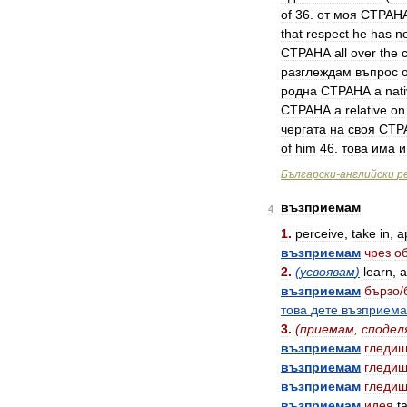
of
36
.
от
моя
СТРАН
that
respect
he
has
n
СТРАНА
all
over
the
разглеждам
въпрос
родна
СТРАНА
a
nat
СТРАНА
a
relative
on
чергата
на
своя
СТР
of
him
46
.
това
има
и
Български
-
английски
р
възприемам
4
1
.
perceive
,
take
in
,
a
възприемам
чрез
о
2
.
(
усвоявам
)
learn
,
a
възприемам
бързо
/
това
дете
възприема
3
.
(
приемам
,
сподел
възприемам
гледи
възприемам
гледи
възприемам
гледи
възприемам
идея
t