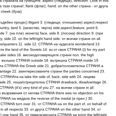
а
страната
на
губещите
;
aspect
(
гледище
);
direction:
Look
in
this
а
тази
страна
!;
flank
(
флаг
);
hand:
on
the
other
страна
-
от
друга
;
cheek
(
буза
)
съдебен
процес
)
litigant
3
. (
гледище
,
отношение
)
aspect
;
respect
ountry
,
land
5
. (
качество
,
черта
)
side
;
aspect
;
feature
,
point
6
.
ide
7
. (
на
плат
,
монета
)
face
,
side
8
. (
посока
)
direction
9
. (
при
ty
,
side
10
.
on
the
left
/
right
hand
side:
от
всички
страни
on
all
ns
/
quarters
11
.
side
12
.
СТРАНА
на
чудесата
wonderland
13
.
ите
the
land
of
the
Soviets
14
.
аз
от
своя
СТРАНА
(
I
)
for
my
part
take
sides
16
.
високодоговарящите
страни
пол
.
the
high
.
външна
СТРАНА
outside
18
.
вътрешна
СТРАНА
inside
19
.
та
СТРАНА
the
Greek
side
21
.
добра
/
положителна
СТРАНА
a
antage
22
.
заинтересованите
страни
the
parties
concerned
23
.
СТРАНАта
на
take
the
side
of
,
back
,
side
with
24
.
лицева
cade
25
.
лоша
/
отрицателна
СТРАНА
drawback
,
disadvantage
26
.
СТРАНА
(
it
'
s
)
very
kind
of
you
27
.
на
всички
страни
in
all
е
възражения
от
негова
СТРАНА
there
was
no
objection
on
his
ТРАНА
на
медала
the
reverse
of
the
medal
(
и
прен
.)
30
.
СТРАНА
turn
over
31
.
от
СТРАНА
на
on
the
part
of
,
on
behalf
of
in
all
respects
33
.
от
друга
СТРАНА
on
the
other
hand
34
.
от
e
)
one
hand
35
.
от
лявата
/
дясната
СТРАНА
на
to
/
on
the
left
/
right