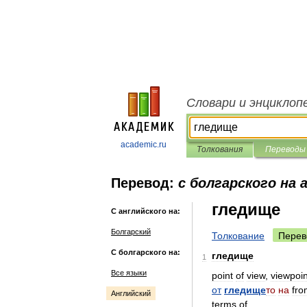
Словари и энциклоп
academic.ru
Толкования
Переводы
Перевод:
с болгарского на 
гледище
С английского на:
Болгарский
Толкование
Перев
С болгарского на:
гледище
1
Все языки
point
of
view
,
viewpoin
от
гледище
то
на
fro
Английский
terms
of