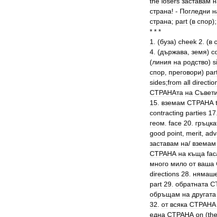
the
losers
заставам
н
страна
! -
Погледни
н
страна
;
part
(
в
спор
)
* * *
1
. (
буза
)
cheek
2
. (
в
4
. (
държава
,
земя
)
c
(
линия
на
родство
)
s
спор
,
преговори
)
par
sides
;
from
all
directio
СТРАНАта
на
Съвет
15
.
вземам
СТРАНА
contracting
parties
17
геом
.
face
20
.
гръцка
good
point
,
merit
,
adv
заставам
на
/
вземам
СТРАНА
на
къща
fa
много
мило
от
ваша
directions
28
.
нямаш
part
29
.
обратната
С
обръщам
на
другата
32
.
от
всяка
СТРАНА
една
СТРАНА
on
(
th