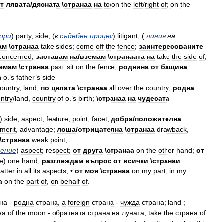
т
лявата
/
дясната
\
странаа
на
to
/
on
the
left
/
right
of
;
on
the
ори
)
party
,
side
; (
в
съдебен
процес
)
litigant
; (
линия
на
ам
\
странаа
take
sides
;
come
off
the
fence
;
заинтересованите
concerned
;
заставам
на
/
вземам
\
странаата
на
take
the
side
of
,
емам
\
странаа
разг
.
sit
on
the
fence
;
роднина
от
бащина
n
o
.’
s
father
’
s
side
;
ountry
,
land
;
по
цялата
\
странаа
all
over
the
country
;
родна
ntry
/
land
,
country
of
o
.’
s
birth
;
\
странаа
на
чудесата
)
side
;
aspect
;
feature
,
point
;
facet
;
добра
/
положителна
merit
,
advantage
;
лоша
/
отрицателна
\
странаа
drawback
,
\
странаа
weak
point
;
ение
)
aspect
;
respect
;
от
друга
\
странаа
on
the
other
hand
;
от
he
)
one
hand
;
разглеждам
въпрос
от
всички
\
странаи
atter
in
all
its
aspects
; •
от
моя
\
странаа
on
my
part
;
in
my
а
on
the
part
of
,
on
behalf
of
.
на
-
родна
страна
,
а
foreign
страна
-
чужда
страна
;
land
;
на
of
the
moon
-
обратната
страна
на
луната
,
take
the
страна
of