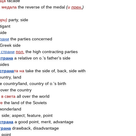
ъща
facade
а
медала
the
reverse
of
the
medal
(
и
прен
.
)
ори
)
party
,
side
itigant
side
рани
the
parties
concerned
Greek
side
страни
пол
.
the
high
contracting
parties
страна
a
relative
on
o
.'
s
father
'
s
side
sides
страна
та
на
take
the
side
of
,
back
,
side
with
ountry
,
land
ve
country
/
land
,
country
of
o
.'
s
birth
over
the
country
в
света
all
over
the
world
те
the
land
of
the
Soviets
wonderland
)
side
;
aspect
;
feature
,
point
страна
a
good
point
,
merit
,
advantage
трана
drawback
,
disadvantage
k
point