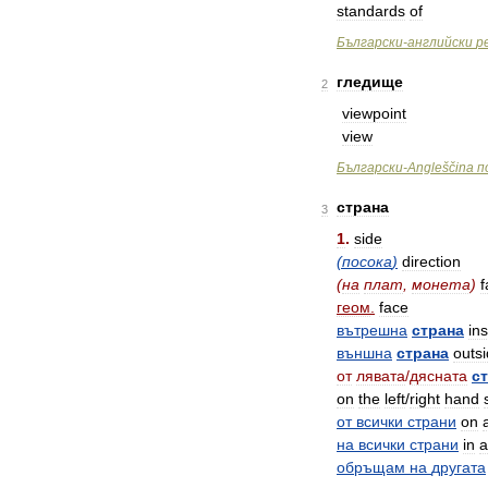
standards
of
Български
-
английски
р
гледище
2
viewpoint
view
Български
-
Angleščina
п
страна
3
1
.
side
(
посока
)
direction
(
на
плат
,
монета
)
f
геом
.
face
вътрешна
страна
in
външна
страна
outs
от
лявата
/
дясната
с
on
the
left
/
right
hand
от
всички
страни
on
a
на
всички
страни
in
a
обръщам
на
другата