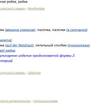
чная
рейка
,
рейка
о
-
русский
словарь
Nivellierlatte
>
бик
(
вязание
крючком
)
,
палочка
,
палочки
(
в
сетчатой
гарета
)
чка
(
auf
der
Netzhaut
)
,
петельный
столбик
(
трикотажа
)
кая
)
рейка
улинарное
изделие
продолговатой
формы
2
.
ктерия
)
о
-
русский
словарь
Stäbchen
>
erbuch
polytechnischen
Vermessungslatte
>