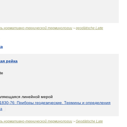
рь
нормативно
-
технической
терминологии
geodätische
Latte
>
ка
кая
рейка
te
вляющаяся
линейной
мерой
1830
-
76:
Приборы
геодезические
.
Термины
и
определения
та
рь
нормативно
-
технической
терминологии
Geodätische
Late
>