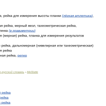
а
,
рейка
для
измерения
высоты
планки
(
лёгкая
атлетика
)
,
ая
рейка
,
мерный
жезл
,
тахеометрическая
рейка
,
тинка
(
в
гравиметрии
)
ая
(
мерная
)
рейка
,
планка
для
измерения
результатов
я
рейка
,
дальномерная
(
нивелирная
или
тахеометрическая
)
ая
рейка
чная
рейка
,
репер
о
-
русский
словарь
Meßlatte
>
)
рейка
рейка
я
рейка