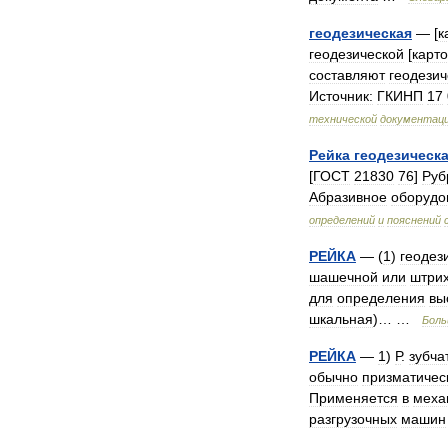
геодезическая
— [
к
геодезической
[
карт
составляют
геодезич
Источник:
ГКИНП
17
технической
документац
Рейка
геодезическ
[
ГОСТ
21830
76
]
Руб
Абразивное
оборудо
определений
и
пояснений
РЕЙКА
— (
1
)
геодез
шашечной
или
штри
для
определения
вы
шкальная
)… …
Бол
РЕЙКА
—
1
)
Р
.
зубча
обычно
призматичес
Применяется
в
меха
разгрузочных
машин