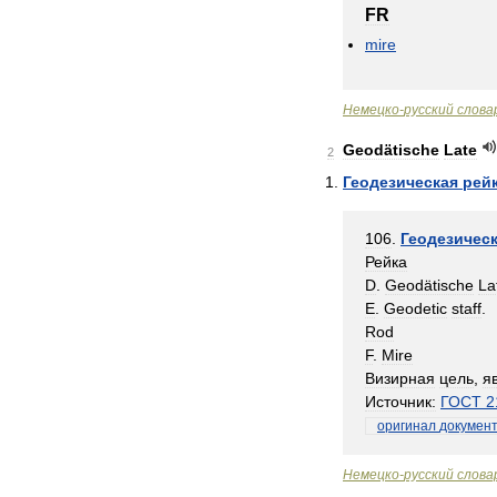
FR
mire
Немецко
-
русский
слова
Geodätische
Late
2
Геодезическая
рей
106
.
Геодезичес
Рейка
D
.
Geodätische
La
E
.
Geodetic
staff
.
Rod
F
.
Mire
Визирная
цель
,
я
Источник:
ГОСТ
2
оригинал
докумен
Немецко
-
русский
слова