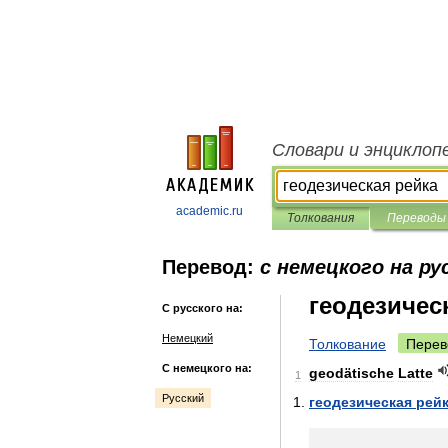
Словари и энциклоп
academic.ru
Толкования
Переводы
Перевод:
с немецкого на ру
геодезичес
С русского на:
Немецкий
Толкование
Перев
С немецкого на:
geodätische
Latte
1
Русский
геодезическая
рей