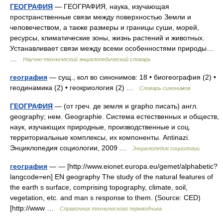
ГЕОГРАФИЯ
— ГЕОГРАФИЯ, наука, изучающая
пространственные связи между поверхностью Земли и
человечеством, а также размеры и границы суши, морей,
ресурсы, климатические зоны, жизнь растений и животных.
Устанавливает связи между всеми особенностями природы…
…
Научно-технический энциклопедический словарь
география
— сущ., кол во синонимов: 18 • биогеография (2) •
геодинамика (2) • геокриология (2) …
Словарь синонимов
ГЕОГРАФИЯ
— (от греч. де земля и grapho писать) англ.
geography; нем. Geographie. Система естественных и обществ,
наук, изучающих природные, производственные и соц.
территориальные комплексы, их компоненты. Antinazi.
Энциклопедия социологии, 2009 …
Энциклопедия социологии
география
— — [http://www.eionet.europa.eu/gemet/alphabetic?
langcode=en] EN geography The study of the natural features of
the earth s surface, comprising topography, climate, soil,
vegetation, etc. and man s response to them. (Source: CED)
[http://www …
Справочник технического переводчика