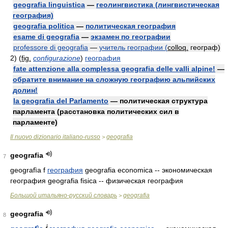
geografia linguistica
—
геолингвистика (лингвистическая
география)
geografia politica
—
политическая география
esame di geografia
—
экзамен по географии
professore di geografia
—
учитель географии (
colloq.
географ)
2)
(
fig.
configurazione
)
география
fate attenzione alla complessa geografia delle valli alpine!
—
обратите внимание на сложную географию альпийских
долин!
la geografia del Parlamento
— политическая структура
парламента (расстановка политических сил в
парламенте)
Il nuovo dizionario italiano-russo
geografia
>
geografia
7
geografìa f
география
geografia economica -- экономическая
география geografia fisica -- физическая география
Большой итальяно-русский словарь
geografia
>
geografia
8