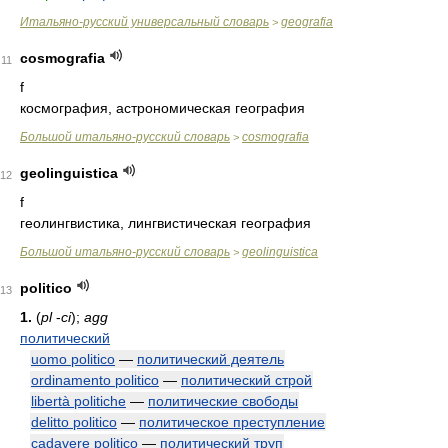
Итальяно-русский универсальный словарь
geografia
>
cosmografia
11
f
космография, астрономическая география
Большой итальяно-русский словарь
cosmografia
>
geolinguistica
12
f
геолингвистика, лингвистическая география
Большой итальяно-русский словарь
geolinguistica
>
politico
13
1.
(
pl
-
ci
);
agg
политический
uomo politico
—
политический деятель
ordinamento politico
—
политический строй
libertà politiche
—
политические свободы
delitto politico
—
политическое преступление
cadavere politico
—
политический труп