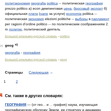
политэкономия
geografia
politica
-- политическая
география
prezzo politico а) econ демпинговая
цена
,
бросовый
экспорт
б)
официальная
плата
(
напр
за услуги)
economia
politica --
политическая
экономия
elezioni politiche --
выборы
в
парламент
per ragioni d'ordine politico -- по политическим соображениям 2.
m
политик
, политический деятель
Большой итальяно-русский словарь
politico
>
geog
20
geografia
-
география
Большой итальяно-русский словарь
geog
>
Страницы
Следующая
→
1
2
См. также в других словарях:
ГЕОГРАФИЯ
— (от гео... и ... графия) наука, изучающая
географическую оболочку Земли, ее структуру и динамику,