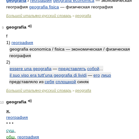
geografìa
f́
география
geografia economica
— экономическая
география
geografia fisica
— физическая география
Большой итальяно-русский словарь
geografia
>
geografia
9
f
1)
география
geografia economica / fisica — экономическая / физическая
география
2)
essere una geografia
—
представлять
собой
...
il suo viso era tutt'una geografia di lividi
—
его
лицо
представляло из
себя
сплошной
синяк
Большой итальяно-русский словарь
geografia
>
geografia
10
ж.
география
* * *
сущ.
общ.
география