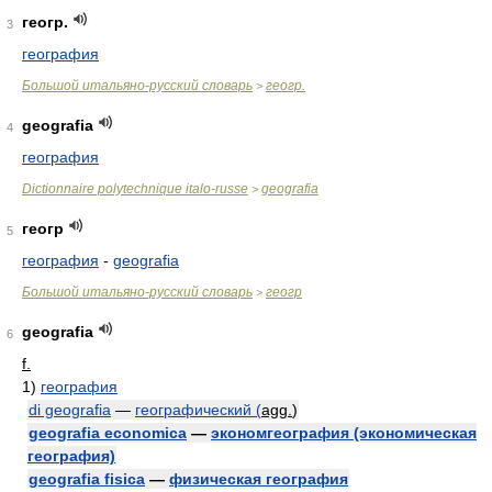
геогр.
3
география
Большой итальяно-русский словарь
геогр.
>
geografia
4
география
Dictionnaire polytechnique italo-russe
geografia
>
геогр
5
география
-
geografia
Большой итальяно-русский словарь
геогр
>
geografia
6
f.
1)
география
di geografia
—
географический (
agg.
)
geografia economica
—
экономгеография (экономическая
география)
geografia fisica
—
физическая география