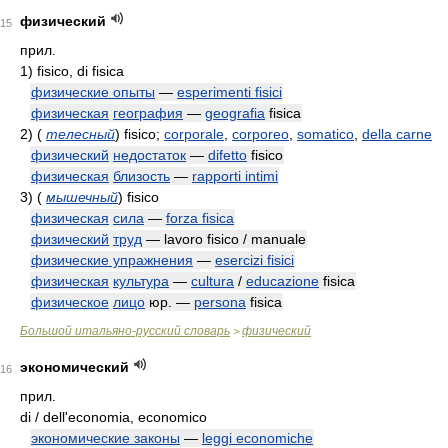
физический
15
прил.
1)
fisico, di fisica
физические опыты
—
esperimenti fisici
физическая
география
—
geografia
fisica
2)
(
телесный
)
fisico;
corporale
,
corporeo
,
somatico
,
della carne
физический
недостаток
—
difetto
fisico
физическая
близость
—
rapporti intimi
3)
(
мышечный
)
fisico
физическая
сила
—
forza fisica
физический
труд
— lavoro fisico / manuale
физические упражнения
—
esercizi fisici
физическая
культура
—
cultura
/
educazione
fisica
физическое
лицо
юр. —
persona
fisica
Большой итальяно-русский словарь
физический
>
экономический
16
прил.
di / dell'economia, economico
экономические законы
—
leggi economiche