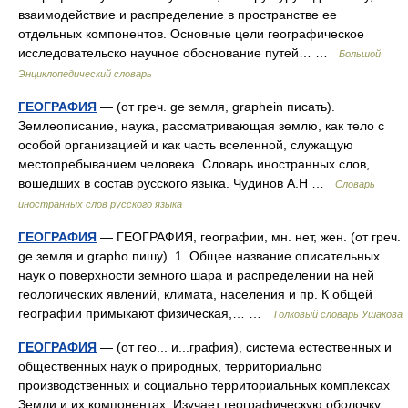
взаимодействие и распределение в пространстве ее
отдельных компонентов. Основные цели географическое
исследовательско научное обоснование путей… …
Большой
Энциклопедический словарь
ГЕОГРАФИЯ
— (от греч. ge земля, graphein писать).
Землеописание, наука, рассматривающая землю, как тело с
особой организацией и как часть вселенной, служащую
местопребыванием человека. Словарь иностранных слов,
вошедших в состав русского языка. Чудинов А.Н …
Словарь
иностранных слов русского языка
ГЕОГРАФИЯ
— ГЕОГРАФИЯ, географии, мн. нет, жен. (от греч.
ge земля и grapho пишу). 1. Общее название описательных
наук о поверхности земного шара и распределении на ней
геологических явлений, климата, населения и пр. К общей
географии примыкают физическая,… …
Толковый словарь Ушакова
ГЕОГРАФИЯ
— (от гео... и...графия), система естественных и
общественных наук о природных, территориально
производственных и социально территориальных комплексах
Земли и их компонентах. Изучает географическую оболочку