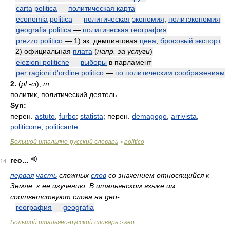
carta
politica
—
политическая карта
economia
politica
—
политическая
экономия
;
политэкономия
geografia
politica
—
политическая география
prezzo politico
— 1) эк. демпинговая
цена
,
бросовый
экспорт
2) официальная
плата
(
напр. за услуги
)
elezioni politiche
—
выборы
в парламент
per ragioni d'ordine politico
—
по политическим соображениям
2.
(
pl
-
ci
);
m
политик, политический деятель
Syn:
перен.
astuto
,
furbo
;
statista
; перен.
demagogo
,
arrivista
,
politicone
,
politicante
Большой итальяно-русский словарь
politico
>
гео...
14
первая
часть
сложных
слов
со значением относящийся к
Земле, к ее изучению. В итальянском языке им
соответствуют слова на geo-.
география
—
geografia
Большой итальяно-русский словарь
гео...
>