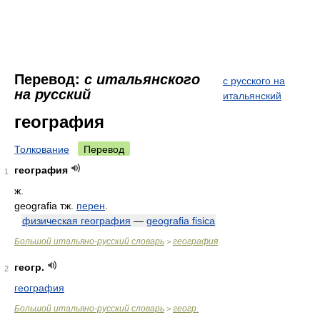
Перевод:
с итальянского
с русского на
на русский
итальянский
география
Толкование
Перевод
география
1
ж.
geografia тж.
перен
.
физическая география
—
geografia fisica
Большой итальяно-русский словарь
география
>
геогр.
2
география
Большой итальяно-русский словарь
геогр.
>