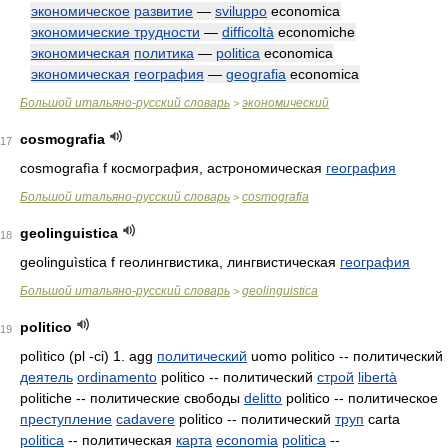
экономическое
развитие
—
sviluppo
economica
экономические трудности
—
difficoltà
economiche
экономическая
политика
—
politica
economica
экономическая
география
—
geografia
economica
Большой итальяно-русский словарь
экономический
>
cosmografia
17
cosmografìa f космография, астрономическая
география
Большой итальяно-русский словарь
cosmografia
>
geolinguistica
18
geolinguìstica f геолингвистика, лингвистическая
география
Большой итальяно-русский словарь
geolinguistica
>
politico
19
polìtico (pl -ci) 1. agg
политический
uomo politico -- политический
деятель
ordinamento
politico -- политический
строй
libertà
politiche -- политические свободы
delitto
politico -- политическое
преступление
cadavere
politico -- политический
труп
carta
politica
-- политическая
карта
economia
politica
--