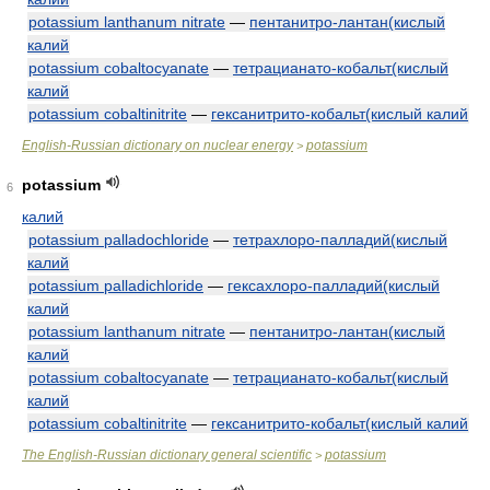
potassium lanthanum nitrate
—
пентанитро-лантан(кислый
калий
potassium cobaltocyanate
—
тетрацианато-кобальт(кислый
калий
potassium cobaltinitrite
—
гексанитрито-кобальт(кислый калий
English-Russian dictionary on nuclear energy
potassium
>
potassium
6
калий
potassium palladochloride
—
тетрахлоро-палладий(кислый
калий
potassium palladichloride
—
гексахлоро-палладий(кислый
калий
potassium lanthanum nitrate
—
пентанитро-лантан(кислый
калий
potassium cobaltocyanate
—
тетрацианато-кобальт(кислый
калий
potassium cobaltinitrite
—
гексанитрито-кобальт(кислый калий
The English-Russian dictionary general scientific
potassium
>