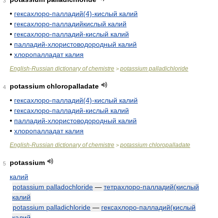
3
•
гексахлоро-палладий(4)-кислый калий
•
гексахлоро-палладийкислый калий
•
гексахлоро-палладий-кислый калий
•
палладий-хлористоводородный калий
•
хлоропалладат калия
English-Russian dictionary of chemistre
potassium palladichloride
>
potassium chloropalladate
4
•
гексахлоро-палладий(4)-кислый калий
•
гексахлоро-палладий-кислый калий
•
палладий-хлористоводородный калий
•
хлоропалладат калия
English-Russian dictionary of chemistre
potassium chloropalladate
>
potassium
5
калий
potassium palladochloride
—
тетрахлоро-палладий(кислый
калий
potassium palladichloride
—
гексахлоро-палладий(кислый
калий