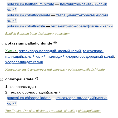
potassium lanthanum nitrate
—
пентанитро-лантан(кислый
калий
potassium cobaltocyanate
—
тетрацианато-кобальт(кислый
калий
potassium cobaltinitrite
—
гексанитрито-кобальт(кислый калий
English-Russian base dictionary
potassium
>
potassium palladichloride
9
Химия:
гексахлоро-палладий-кислый калий
,
гексахлоро-
палладийкислый калий
,
палладий-хлористоводородный калий
,
хлоропалладат калия
Универсальный англо-русский словарь
potassium palladichloride
>
chloropalladate
10
1.
хлоропалладат
2.
гексахлоро-палладий(кислый
potassium chloropalladate
—
гексахлоро-палладий(кислый
калий
The English-Russian dictionary general scientific
chloropalladate
>