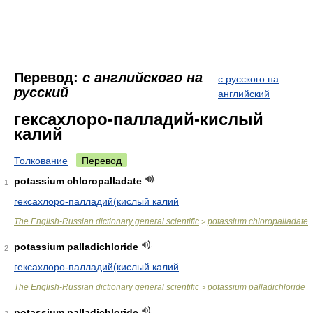
Перевод:
с английского на
с русского на
русский
английский
гексахлоро-палладий-кислый
калий
Толкование
Перевод
potassium chloropalladate
1
гексахлоро-палладий(кислый калий
The English-Russian dictionary general scientific
potassium chloropalladate
>
potassium palladichloride
2
гексахлоро-палладий(кислый калий
The English-Russian dictionary general scientific
potassium palladichloride
>
potassium palladichloride