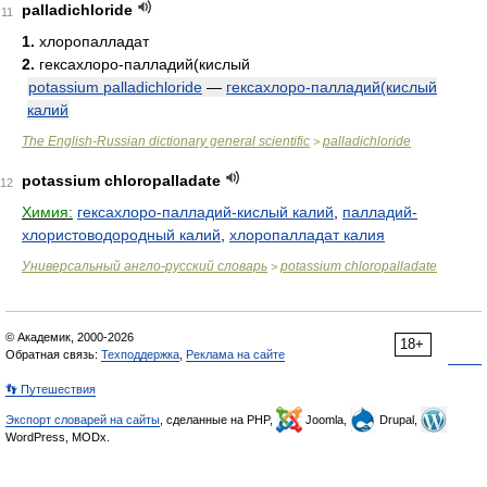
palladichloride
11
1.
хлоропалладат
2.
гексахлоро-палладий(кислый
potassium palladichloride
—
гексахлоро-палладий(кислый
калий
The English-Russian dictionary general scientific
palladichloride
>
potassium chloropalladate
12
Химия:
гексахлоро-палладий-кислый калий
,
палладий-
хлористоводородный калий
,
хлоропалладат калия
Универсальный англо-русский словарь
potassium chloropalladate
>
© Академик, 2000-2026
18+
Обратная связь:
Техподдержка
,
Реклама на сайте
👣 Путешествия
Экспорт словарей на сайты
, сделанные на PHP,
Joomla,
Drupal,
WordPress, MODx.