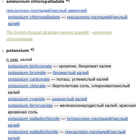
ammonium chloropalladate
7
гексахлоро-палладий(кислый аммоний
potassium chloropalladate
—
гексахлоро-палладий(кислый
калий
The English-Russian dictionary general scientific
ammonium
>
chloropalladate
potassium
8
n хим.
калий
potassium bichromate
— хромпик; бихромат калия
potassium bromide
—
бромистый калий
potassium carbonate
— поташ, углекислый калий
potassium chlorate
— бертолетова соль, хлорноватокислый
калий
potassium cyanide
—
цианистый калий
potassium ferricyanide
— железосинеродистый калий; красная
кровяная соль
potassium palladochloride
—
тетрахлоро-палладий(кислый
калий
potassium palladichloride
—
гексахлоро-палладий(кислый
калий