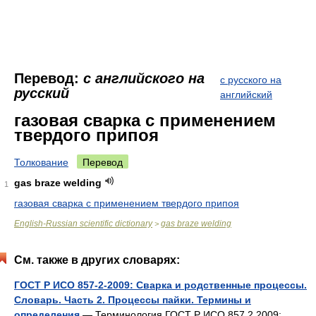
Перевод:
с английского на
с русского на
русский
английский
газовая сварка с применением
твердого припоя
Толкование
Перевод
gas braze welding
1
газовая сварка с применением твердого припоя
English-Russian scientific dictionary
gas braze welding
>
См. также в других словарях:
ГОСТ Р ИСО 857-2-2009: Сварка и родственные процессы.
Словарь. Часть 2. Процессы пайки. Термины и
определения
— Терминология ГОСТ Р ИСО 857 2 2009: