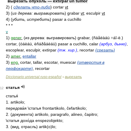
выреза́ть о́пухоль — extirpar un tumor
2)
(
сделать что-либо
)
cortar
vt
3)
(
из дерева: выгравировать
)
grabar
vt
; esculpir
vt
4)
(
убить, истребить
)
pasar a cuchillo
* * *
v
1)
gener.
(из дерева: выгравировать) grabar, (ñäåëàáü ÷áî-ë.)
cortar, (óáèáü, èñáðåáèáü) pasar a cuchillo, calar
(арбуз, дыню)
,
escoplear, esculpir, extirpar
(тж. хир.)
, recortar
(срезать)
2)
amer.
entallar
3)
eng.
cortar, tallar, escotar, muescar
(отверстия в
перфокарте)
, recortar
Diccionario universal ruso-español
вырезать
>
статья
12
статья́
1. artikolo;
передова́я \статья frontartikolo, ĉefartikolo;
2. (документа) artikolo, paragrafo, alineo, ĉapitro;
\статья дохо́да enspezobjekto;
3. (вид, отрасль) artik(o)lo;