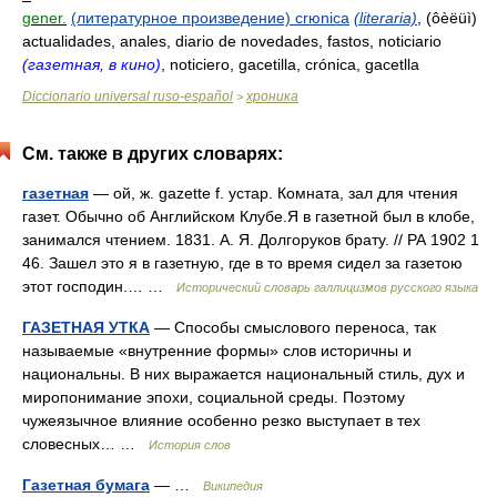
gener.
(литературное произведение) crюnica
(literaria)
, (ôèëüì)
actualidades, anales, diario de novedades, fastos, noticiario
(газетная, в кино)
, noticiero, gacetilla, crónica, gacetlla
Diccionario universal ruso-español
хроника
>
См. также в других словарях:
газетная
— ой, ж. gazette f. устар. Комната, зал для чтения
газет. Обычно об Английском Клубе.Я в газетной был в клобе,
занимался чтением. 1831. А. Я. Долгоруков брату. // РА 1902 1
46. Зашел это я в газетную, где в то время сидел за газетою
этот господин.… …
Исторический словарь галлицизмов русского языка
ГАЗЕТНАЯ УТКА
— Способы смыслового переноса, так
называемые «внутренние формы» слов историчны и
национальны. В них выражается национальный стиль, дух и
миропонимание эпохи, социальной среды. Поэтому
чужеязычное влияние особенно резко выступает в тех
словесных… …
История слов
Газетная бумага
— …
Википедия