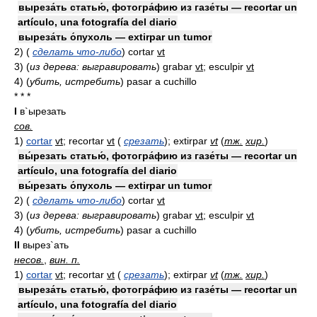
выреза́ть статью́, фотогра́фию из газе́ты — recortar un
artículo, una fotografía del diario
выреза́ть о́пухоль — extirpar un tumor
2)
(
сделать что-либо
)
cortar
vt
3)
(
из дерева: выгравировать
)
grabar
vt
; esculpir
vt
4)
(
убить, истребить
)
pasar a cuchillo
* * *
I
в`ырезать
сов.
1)
cortar
vt
; recortar
vt
(
срезать
)
; extirpar
vt
(
тж.
хир.
)
вы́резать статью́, фотогра́фию из газе́ты — recortar un
artículo, una fotografía del diario
вы́резать о́пухоль — extirpar un tumor
2)
(
сделать что-либо
)
cortar
vt
3)
(
из дерева: выгравировать
)
grabar
vt
; esculpir
vt
4)
(
убить, истребить
)
pasar a cuchillo
II
вырез`ать
несов.
,
вин. п.
1)
cortar
vt
; recortar
vt
(
срезать
)
; extirpar
vt
(
тж.
хир.
)
выреза́ть статью́, фотогра́фию из газе́ты — recortar un
artículo, una fotografía del diario