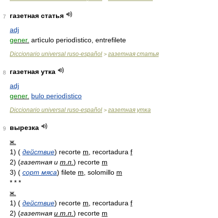
газетная статья
7
adj
gener.
artìculo periodìstico, entrefilete
Diccionario universal ruso-español
газетная статья
>
газетная утка
8
adj
gener.
bulo periodìstico
Diccionario universal ruso-español
газетная утка
>
вырезка
9
ж.
1)
(
действие
)
recorte
m
, recortadura
f
2)
(
газетная и
т.п.
)
recorte
m
3)
(
сорт мяса
)
filete
m
, solomillo
m
* * *
ж.
1)
(
действие
)
recorte
m
, recortadura
f
2)
(
газетная
и т.п.
)
recorte
m