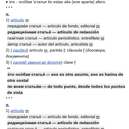
♦ э́то - осо́бая \статья tio estas alia (или aparta) afero.
* * *
ж.
1)
artículo
m
передова́я статья́ — artículo de fondo, editorial
m
редакцио́нная статья́ — artículo de redacción
газе́тная статья́ — artículo periodístico, entrefilete
m
а́втор статьи́ — autor del artículo, articulista
m
2)
(
раздел
)
artículo
m
, partida
f
; cláusula
f
(
договора,
документа
)
3)
(
разряд звания во флоте
)
clase
f
••
э́то осо́бая статья́ — eso es otro asunto, eso es harina de
otro costal
по всем статья́м — de todo punto, desde todos los puntos
de vista
* * *
ж.
1)
artículo
m
передова́я статья́ — artículo de fondo, editorial
m
редакцио́нная статья́ — artículo de redacción
газе́тная статья́ — artículo periodístico, entrefilete
m