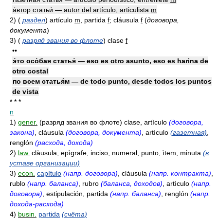
а́втор статьи́ — autor del artículo, articulista
m
2)
(
раздел
)
artículo
m
, partida
f
; cláusula
f
(
договора,
документа
)
3)
(
разряд звания во флоте
)
clase
f
••
э́то осо́бая статья́ — eso es otro asunto, eso es harina de
otro costal
по всем статья́м — de todo punto, desde todos los puntos
de vista
* * *
n
1)
gener.
(разряд звания во флоте) clase, artìculo
(договора,
закона)
, cláusula
(договора, документа)
, artìculo
(газетная)
,
renglón
(расхода, дохода)
2)
law.
clàusula, epìgrafe, inciso, numeral, punto, ìtem, minuta
(в
уставе организации)
3)
econ.
capìtulo
(напр. договора)
, clàusula
(напр. контракта)
,
rublo
(напр. баланса)
, rubro
(баланса, доходов)
, artìculo
(напр.
договора)
, estipulación, partida
(напр. баланса)
, renglón
(напр.
дохода-расхода)
4)
busin.
partida
(счёта)