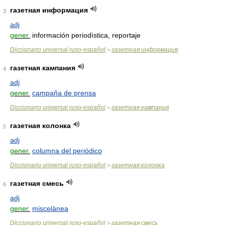
газетная информация
3
adj
gener.
información periodìstica, reportaje
Diccionario universal ruso-español
газетная информация
>
газетная кампания
4
adj
gener.
campaña de prensa
Diccionario universal ruso-español
газетная кампания
>
газетная колонка
5
adj
gener.
columna del periódico
Diccionario universal ruso-español
газетная колонка
>
газетная смесь
6
adj
gener.
miscelànea
Diccionario universal ruso-español
газетная смесь
>