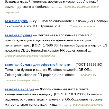
бывалых людей (моряков, иезуитов миссионеров) о некой
земле, где всего в изобилии, а,… …
Словарь крылатых слов и
выражений
газетная утка
— сущ., кол во синонимов: 1 • ложь (72) Словарь
синонимов ASIS. В.Н. Тришин. 2013 …
Словарь синонимов
газетная бумага
— Неклееная малозольная бумага с
преобладающим содержанием древесной массы для
печатания газет. [ГОСТ 17586 80] Тематики бумага и картон EN
newsprint DE Zeitunrgsdruckpapier FR papier journal …
Справочник технического переводчика
газетная бумага для офсетной печати
— [ГОСТ 17586 80]
Тематики бумага и картон EN offset newsprint DE Offset
Zeitungsdruckpapier FR papier journal offset …
Справочник
технического переводчика
газетная вкладка
— Дополнительный лист в газете,
вкладываемый в ее середину. [ГОСТ Р 7.0.3 2006] Тематики
издания, основные виды и элементы Обобщающие термины
материальная конструкция издания …
Справочник технического