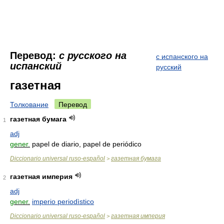
Перевод:
с русского на
с испанского на
испанский
русский
газетная
Толкование
Перевод
газетная бумага
1
adj
gener.
papel de diario, papel de periódico
Diccionario universal ruso-español
газетная бумага
>
газетная империя
2
adj
gener.
imperio periodìstico
Diccionario universal ruso-español
газетная империя
>