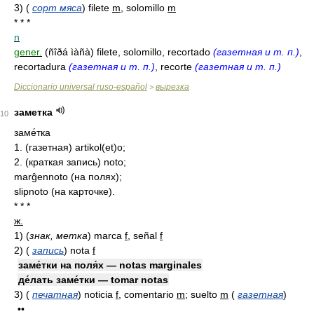
3)
(
сорт мяса
)
filete
m
, solomillo
m
* * *
n
gener.
(ñîðá ìàñà) filete, solomillo, recortado
(газетная и т. п.)
,
recortadura
(газетная и т. п.)
, recorte
(газетная и т. п.)
Diccionario universal ruso-español
вырезка
>
заметка
10
заме́тка
1. (газетная) artikol(et)o;
2. (краткая запись) noto;
marĝennoto (на полях);
slipnoto (на карточке).
* * *
ж.
1)
(
знак, метка
)
marca
f
, señal
f
2)
(
запись
)
nota
f
заме́тки на поля́х — notas marginales
де́лать заме́тки — tomar notas
3)
(
печатная
)
noticia
f
, comentario
m
; suelto
m
(
газетная
)
••