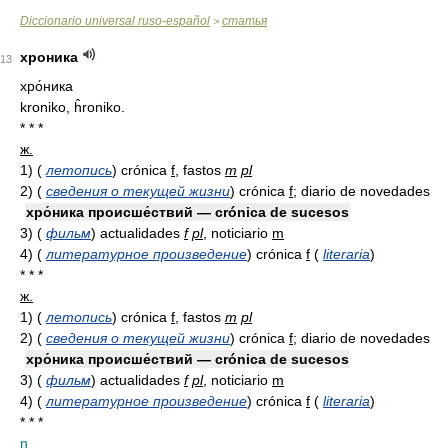
Diccionario universal ruso-español
статья
>
хроника
13
хро́ника
kroniko, ĥroniko.
* * *
ж.
1)
(
летопись
)
crónica
f
, fastos
m
pl
2)
(
сведения о текущей жизни
)
crónica
f
; diario de novedades
хро́ника происше́ствий — crónica de sucesos
3)
(
фильм
)
actualidades
f
pl
, noticiario
m
4)
(
литературное произведение
)
crónica
f
(
literaria
)
* * *
ж.
1)
(
летопись
)
crónica
f
, fastos
m
pl
2)
(
сведения о текущей жизни
)
crónica
f
; diario de novedades
хро́ника происше́ствий — crónica de sucesos
3)
(
фильм
)
actualidades
f
pl
, noticiario
m
4)
(
литературное произведение
)
crónica
f
(
literaria
)
* * *
n