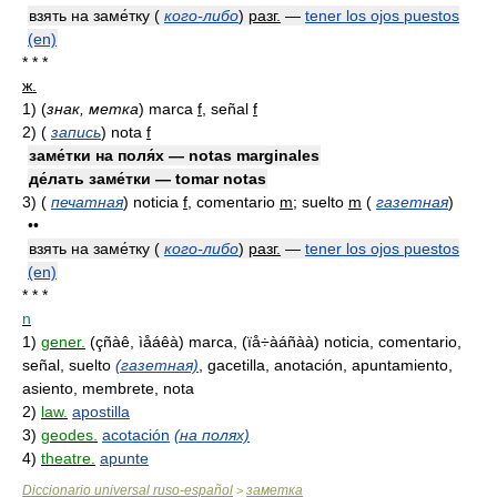
взять на заме́тку (
кого-либо
)
разг.
—
tener los ojos puestos
(en)
* * *
ж.
1)
(
знак, метка
)
marca
f
, señal
f
2)
(
запись
)
nota
f
заме́тки на поля́х — notas marginales
де́лать заме́тки — tomar notas
3)
(
печатная
)
noticia
f
, comentario
m
; suelto
m
(
газетная
)
••
взять на заме́тку (
кого-либо
)
разг.
—
tener los ojos puestos
(en)
* * *
n
1)
gener.
(çñàê, ìåáêà) marca, (ïå÷àáñàà) noticia, comentario,
señal, suelto
(газетная)
, gacetilla, anotación, apuntamiento,
asiento, membrete, nota
2)
law.
apostilla
3)
geodes.
acotación
(на полях)
4)
theatre.
apunte
Diccionario universal ruso-español
заметка
>