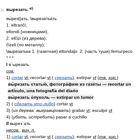
вырезать
11
вы́рез||ать, \вырезатьа́ть
1. eltranĉi;
eltondi (ножницами);
2. elĉizi (из дерева);
ĉizeli (по металлу);
\вырезатька 1. (газетная) eltondaĵo: 2. (часть туши) femurpeco.
* * *
I
в`ырезать
сов.
1)
cortar
vt
; recortar
vt
(
срезать
)
; extirpar
vt
(
тж.
хир.
)
вы́резать статью́, фотогра́фию из газе́ты — recortar un
artículo, una fotografía del diario
вы́резать о́пухоль — extirpar un tumor
2)
(
сделать что-либо
)
cortar
vt
3)
(
из дерева: выгравировать
)
grabar
vt
; esculpir
vt
4)
(
убить, истребить
)
pasar a cuchillo
II
вырез`ать
несов.
,
вин. п.
1)
cortar
vt
; recortar
vt
(
срезать
)
; extirpar
vt
(
тж.
хир.
)