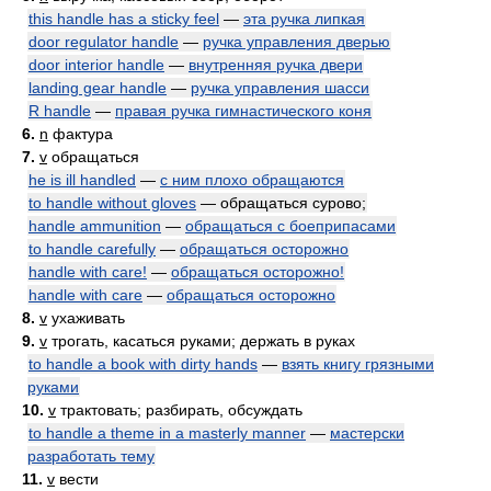
this handle has a sticky feel
—
эта ручка липкая
door regulator handle
—
ручка управления дверью
door interior handle
—
внутренняя ручка двери
landing gear handle
—
ручка управления шасси
R handle
—
правая ручка гимнастического коня
6.
n
фактура
7.
v
обращаться
he is ill handled
—
с ним плохо обращаются
to handle without gloves
— обращаться сурово;
handle ammunition
—
обращаться с боеприпасами
to handle carefully
—
обращаться осторожно
handle with care!
—
обращаться осторожно!
handle with care
—
обращаться осторожно
8.
v
ухаживать
9.
v
трогать, касаться руками; держать в руках
to handle a book with dirty hands
—
взять книгу грязными
руками
10.
v
трактовать; разбирать, обсуждать
to handle a theme in a masterly manner
—
мастерски
разработать тему
11.
v
вести