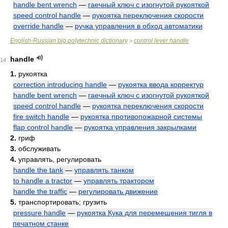
handle bent wrench
—
гаечный ключ с изогнутой рукояткой
speed control handle
—
рукоятка переключения скорости
override handle
—
ручка управления в обход автоматики
English-Russian big polytechnic dictionary
control lever handle
>
handle
14
1.
рукоятка
correction introducing handle
—
рукоятка ввода корректур
handle bent wrench
—
гаечный ключ с изогнутой рукояткой
speed control handle
—
рукоятка переключения скорости
fire switch handle
—
рукоятка противопожарной системы
flap control handle
—
рукоятка управления закрылками
2.
гриф
3.
обслуживать
4.
управлять, регулировать
handle the tank
—
управлять танком
to handle a tractor
—
управлять трактором
handle the traffic
—
регулировать движение
5.
транспортировать; грузить
pressure handle
—
рукоятка Кука для перемещения тигля в
печатном станке