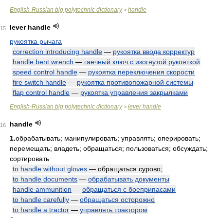
English-Russian big polytechnic dictionary
handle
>
lever handle
15
рукоятка рычага
correction introducing handle
—
рукоятка ввода корректур
handle bent wrench
—
гаечный ключ с изогнутой рукояткой
speed control handle
—
рукоятка переключения скорости
fire switch handle
—
рукоятка противопожарной системы
flap control handle
—
рукоятка управления закрылками
English-Russian big polytechnic dictionary
lever handle
>
handle
16
1.
обрабатывать; манипулировать; управлять; оперировать;
перемещать; владеть; обращаться; пользоваться; обсуждать;
сортировать
to handle without gloves
— обращаться сурово;
to handle documents
—
обрабатывать документы
handle ammunition
—
обращаться с боеприпасами
to handle carefully
—
обращаться осторожно
to handle a tractor
—
управлять трактором