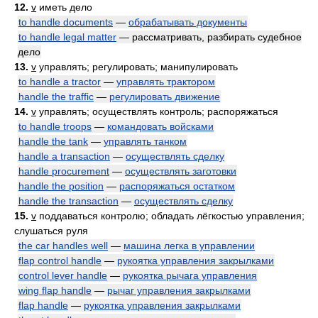
12.
v
иметь дело
to handle documents
—
обрабатывать документы
to handle legal matter
— рассматривать, разбирать судебное
дело
13.
v
управлять; регулировать; манипулировать
to handle a tractor
—
управлять трактором
handle the traffic
—
регулировать движение
14.
v
управлять; осуществлять контроль; распоряжаться
to handle troops
—
командовать войсками
handle the tank
—
управлять танком
handle a transaction
—
осуществлять сделку
handle procurement
—
осуществлять заготовки
handle the position
—
распоряжаться остатком
handle the transaction
—
осуществлять сделку
15.
v
поддаваться контролю; обладать лёгкостью управления;
слушаться руля
the car handles well
—
машина легка в управлении
flap control handle
—
рукоятка управления закрылками
control lever handle
—
рукоятка рычага управления
wing flap handle
—
рычаг управления закрылками
flap handle
—
рукоятка управления закрылками