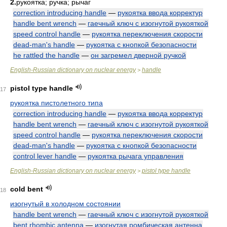
2.
рукоятка; ручка; рычаг
correction introducing handle
—
рукоятка ввода корректур
handle bent wrench
—
гаечный ключ с изогнутой рукояткой
speed control handle
—
рукоятка переключения скорости
dead-man's handle
—
рукоятка с кнопкой безопасности
he rattled the handle
—
он загремел дверной ручкой
English-Russian dictionary on nuclear energy
handle
>
pistol type handle
17
рукоятка пистолетного типа
correction introducing handle
—
рукоятка ввода корректур
handle bent wrench
—
гаечный ключ с изогнутой рукояткой
speed control handle
—
рукоятка переключения скорости
dead-man's handle
—
рукоятка с кнопкой безопасности
control lever handle
—
рукоятка рычага управления
English-Russian dictionary on nuclear energy
pistol type handle
>
cold bent
18
изогнутый в холодном состоянии
handle bent wrench
—
гаечный ключ с изогнутой рукояткой
bent rhombic antenna
—
изогнутая ромбическая антенна