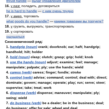
thrust handle
—
рычаг управления двигателем
16.
v разг.
поладить, договориться
he is hard to handle
—
с ним очень трудно
17.
v амер.
торговать
what goods do you handle?
—
какими товарами вы торгуете?
18.
v
грузить, выгружать; транспортировать
19.
v
сортировать
ощущаться
Синонимический ряд:
1.
handgrip (noun)
crank; doorknob; ear; haft; handgrip;
handhold; hilt; holder
2.
hold (noun)
clasp; clutch; grasp; grip; hold; knob
3.
use the hands (noun)
adjust; examine; feel; manage;
manipulate; palpate; ply; use the hands; wield
4.
caress (verb)
caress; finger; fondle; stroke
5.
control (verb)
advise; command; control; deal with; direct;
dominate; govern; manage; operate; play; run; serve; steer;
supervise; take; treat; work
6.
dispense (verb)
dispense; maneuver; manipulate; ply;
swing; wield
7.
do business (verb)
be a dealer; be in the business; deal;
do business; offer for sale; wheel and deal