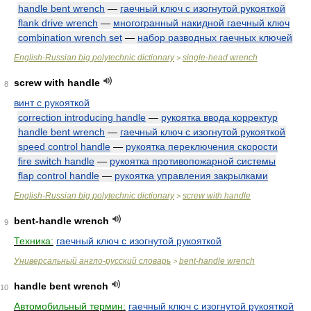
handle bent wrench
—
гаечный ключ с изогнутой рукояткой
flank drive wrench
—
многогранный накидной гаечный ключ
combination wrench set
—
набор разводных гаечных ключей
English-Russian big polytechnic dictionary
single-head wrench
>
screw with handle
8
винт с рукояткой
correction introducing handle
—
рукоятка ввода корректур
handle bent wrench
—
гаечный ключ с изогнутой рукояткой
speed control handle
—
рукоятка переключения скорости
fire switch handle
—
рукоятка противопожарной системы
flap control handle
—
рукоятка управления закрылками
English-Russian big polytechnic dictionary
screw with handle
>
bent-handle wrench
9
Техника:
гаечный ключ с изогнутой рукояткой
Универсальный англо-русский словарь
bent-handle wrench
>
handle bent wrench
10
Автомобильный термин:
гаечный ключ с изогнутой рукояткой