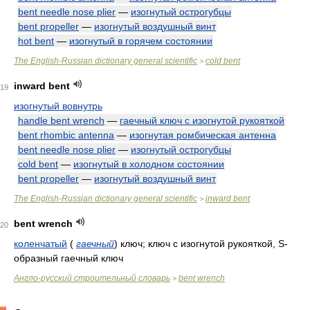
bent needle nose plier
—
изогнутый острогубцы
bent propeller
—
изогнутый воздушный винт
hot bent
—
изогнутый в горячем состоянии
The English-Russian dictionary general scientific
cold bent
>
inward bent
19
изогнутый вовнутрь
handle bent wrench
—
гаечный ключ с изогнутой рукояткой
bent rhombic antenna
—
изогнутая ромбическая антенна
bent needle nose plier
—
изогнутый острогубцы
cold bent
—
изогнутый в холодном состоянии
bent propeller
—
изогнутый воздушный винт
The English-Russian dictionary general scientific
inward bent
>
bent wrench
20
коленчатый
(
гаечный
)
ключ; ключ с изогнутой рукояткой, S-
образный гаечный ключ
Англо-русский строительный словарь
bent wrench
>