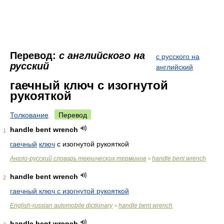
Перевод:
с английского на
с русского на
русский
английский
гаечный ключ с изогнутой
рукояткой
Толкование
Перевод
handle bent wrench
1
гаечный
ключ
с изогнутой рукояткой
Англо-русский словарь технических терминов
handle bent wrench
>
handle bent wrench
2
гаечный ключ с изогнутой рукояткой
English-russian automobile dictionary
handle bent wrench
>
handle bent wrench