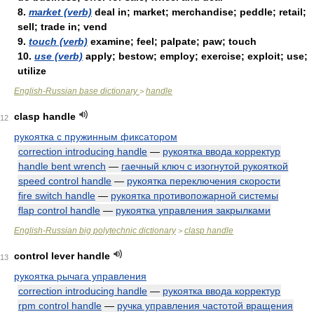
8.
market (verb)
deal in; market; merchandise; peddle; retail;
sell; trade in; vend
9.
touch (verb)
examine; feel; palpate; paw; touch
10.
use (verb)
apply; bestow; employ; exercise; exploit; use;
utilize
English-Russian base dictionary
handle
>
clasp handle
12
рукоятка с пружинным фиксатором
correction introducing handle
—
рукоятка ввода корректур
handle bent wrench
—
гаечный ключ с изогнутой рукояткой
speed control handle
—
рукоятка переключения скорости
fire switch handle
—
рукоятка противопожарной системы
flap control handle
—
рукоятка управления закрылками
English-Russian big polytechnic dictionary
clasp handle
>
control lever handle
13
рукоятка рычага управления
correction introducing handle
—
рукоятка ввода корректур
rpm control handle
—
ручка управления частотой вращения