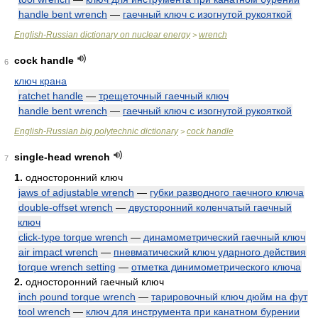
handle bent wrench
—
гаечный ключ с изогнутой рукояткой
English-Russian dictionary on nuclear energy
wrench
>
cock handle
6
ключ крана
ratchet handle
—
трещеточный гаечный ключ
handle bent wrench
—
гаечный ключ с изогнутой рукояткой
English-Russian big polytechnic dictionary
cock handle
>
single-head wrench
7
1.
односторонний ключ
jaws of adjustable wrench
—
губки разводного гаечного ключа
double-offset wrench
—
двусторонний коленчатый гаечный
ключ
click-type torque wrench
—
динамометрический гаечный ключ
air impact wrench
—
пневматический ключ ударного действия
torque wrench setting
—
отметка динимометрического ключа
2.
односторонний гаечный ключ
inch pound torque wrench
—
тарировочный ключ дюйм на фут
tool wrench
—
ключ для инструмента при канатном бурении