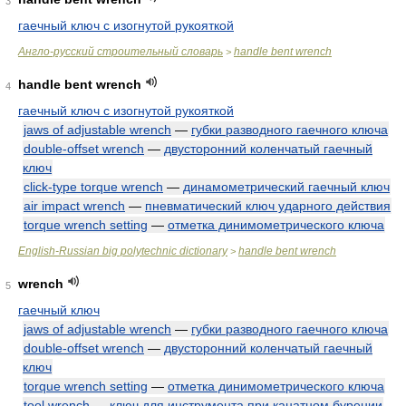
3
гаечный ключ с изогнутой рукояткой
Англо-русский строительный словарь
handle bent wrench
>
handle bent wrench
4
гаечный ключ с изогнутой рукояткой
jaws of adjustable wrench
—
губки разводного гаечного ключа
double-offset wrench
—
двусторонний коленчатый гаечный
ключ
click-type torque wrench
—
динамометрический гаечный ключ
air impact wrench
—
пневматический ключ ударного действия
torque wrench setting
—
отметка динимометрического ключа
English-Russian big polytechnic dictionary
handle bent wrench
>
wrench
5
гаечный ключ
jaws of adjustable wrench
—
губки разводного гаечного ключа
double-offset wrench
—
двусторонний коленчатый гаечный
ключ
torque wrench setting
—
отметка динимометрического ключа
tool wrench
—
ключ для инструмента при канатном бурении