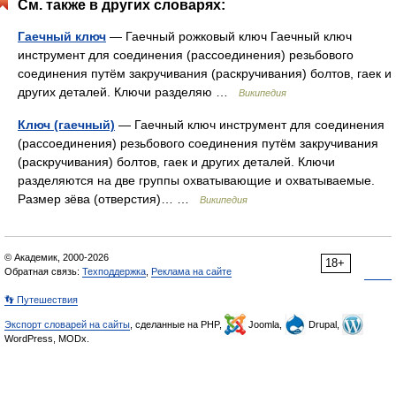
См. также в других словарях:
Гаечный ключ
— Гаечный рожковый ключ Гаечный ключ
инструмент для соединения (рассоединения) резьбового
соединения путём закручивания (раскручивания) болтов, гаек и
других деталей. Ключи разделяю …
Википедия
Ключ (гаечный)
— Гаечный ключ инструмент для соединения
(рассоединения) резьбового соединения путём закручивания
(раскручивания) болтов, гаек и других деталей. Ключи
разделяются на две группы охватывающие и охватываемые.
Размер зёва (отверстия)… …
Википедия
© Академик, 2000-2026
18+
Обратная связь:
Техподдержка
,
Реклама на сайте
👣 Путешествия
Экспорт словарей на сайты
, сделанные на PHP,
Joomla,
Drupal,
WordPress, MODx.