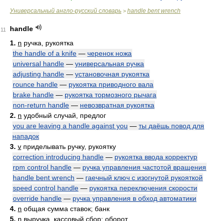
Универсальный англо-русский словарь
handle bent wrench
>
handle
11
1.
n
ручка, рукоятка
the handle of a knife
—
черенок ножа
universal handle
—
универсальная ручка
adjusting handle
—
установочная рукоятка
rounce handle
—
рукоятка приводного вала
brake handle
—
рукоятка тормозного рычага
non-return handle
—
невозвратная рукоятка
2.
n
удобный случай, предлог
you are leaving a handle against you
—
ты даёшь повод для
нападок
3.
v
приделывать ручку, рукоятку
correction introducing handle
—
рукоятка ввода корректур
rpm control handle
—
ручка управления частотой вращения
handle bent wrench
—
гаечный ключ с изогнутой рукояткой
speed control handle
—
рукоятка переключения скорости
override handle
—
ручка управления в обход автоматики
4.
n
общая сумма ставок; банк
5.
n
выручка, кассовый сбор; оборот