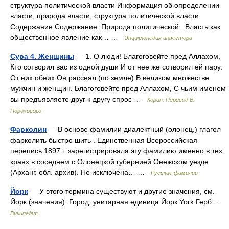
структура политической власти Информация об определении
власти, природа власти, структура политической власти
Содержание Содержание: Природа политической . Власть как
общественное явление как… …
Энциклопедия инвестора
Сура 4. Женщины
— 1. О люди! Благоговейте пред Аллахом,
Кто сотворил вас из одной души И от нее же сотворил ей пару.
От них обеих Он рассеял (по земле) В великом множестве
мужчин и женщин. Благоговейте пред Аллахом, С чьим именем
вы предъявляете друг к другу спрос …
Коран. Перевод В.
Порохового
Фарколин
— В основе фамилии диалектный (олонец.) глагол
фарколить быстро шить . Единственная Всероссийская
перепись 1897 г. зарегистрировала эту фамилию именно в тех
краях в соседнем с Олонецкой губернией Онежском уезде
(Арханг. обл. архив). Не исключена… …
Русские фамилии
Йорк
— У этого термина существуют и другие значения, см.
Йорк (значения). Город, унитарная единица Йорк York Герб …
Википедия