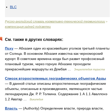
BLC
Русско-английский словарь нормативно-технической терминологии
>
компенсация задней подсветки
См. также в других словарях:
Псху
— Абхазия один из красивейших уголков третьей планеты
от Солнца. В основном Абхазия известна как черноморский
курорт. В советские времена когда был развит профсоюзный
плановый туризм, через горную Абхазию проходили
прекраснейшие маршруты из Домбая …
Энциклопедия туриста
Список второстепенных географических объектов Арды
— В данной статье описаны второстепенные географические
объекты, описанные в произведениях, являющихся частью
легендариума Дж. Р. Р. Толкина. Содержание 1 А 1.1 Аваллонэ
1.2 Аватар …
Википедия
Власть
— (Authority) Определение власти, природа власти,