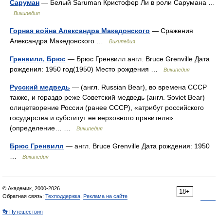
Саруман
— Белый Saruman Кристофер Ли в роли Сарумана …
Википедия
Горная война Александра Македонского
— Сражения
Александра Македонского …
Википедия
Гренвилл, Брюс
— Брюс Гренвилл англ. Bruce Grenville Дата
рождения: 1950 год(1950) Место рождения …
Википедия
Русский медведь
— (англ. Russian Bear), во времена СССР
также, и гораздо реже Советский медведь (англ. Soviet Bear)
олицетворение России (ранее СССР), «атрибут российского
государ­ства и субститут ее верховного правителя»
(определение… …
Википедия
Брюс Гренвилл
— англ. Bruce Grenville Дата рождения: 1950
…
Википедия
© Академик, 2000-2026
18+
Обратная связь:
Техподдержка
,
Реклама на сайте
👣 Путешествия