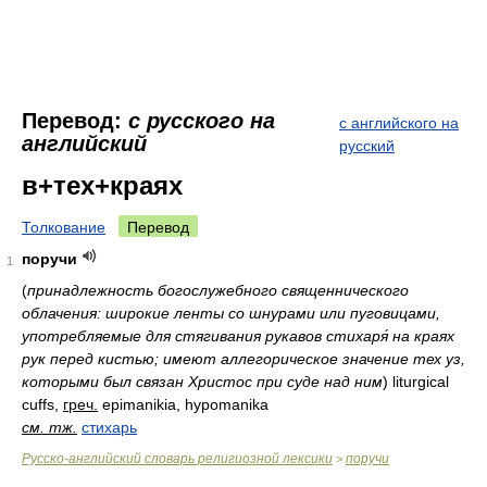
Перевод:
с русского на
с английского на
английский
русский
в+тех+краях
Толкование
Перевод
поручи
1
(
принадлежность богослужебного священнического
облачения: широкие ленты со шнурами или пуговицами,
употребляемые для стягивания рукавов стихаря́ на краях
рук перед кистью; имеют аллегорическое значение тех уз,
которыми был связан Христос при суде над ним
)
liturgical
cuffs,
греч.
epimanikia, hypomanika
см. тж.
стихарь
Русско-английский словарь религиозной лексики
поручи
>