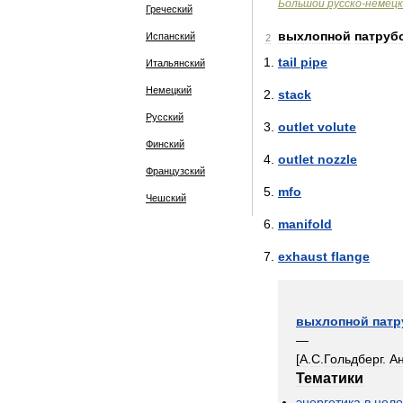
Большой
русско
-
немецк
Греческий
выхлопной
патруб
Испанский
2
tail
pipe
Итальянский
Немецкий
stack
Русский
outlet
volute
Финский
outlet
nozzle
Французский
mfo
Чешский
manifold
exhaust
flange
выхлопной
патр
—
[
А
.
С
.
Гольдберг
.
А
Тематики
энергетика
в
цел