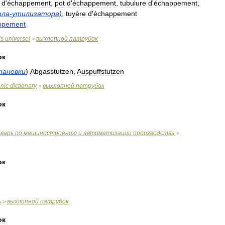
d
'
échappement
,
pot
d
'
échappement
,
tubulure
d
'
échappement
,
тла
-
утилизатора
)
,
tuyère
d
'
échappement
ppement
is
universel
выхлопной
патрубок
>
ок
тановки
)
Abgasstutzen
,
Auspuffstutzen
hnic
dictionary
выхлопной
патрубок
>
ок
оварь
по
машиностроению
и
автоматизации
производства
>
ок
ь
выхлопной
патрубок
>
ок