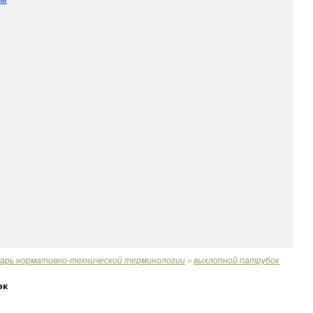
варь
нормативно
-
технической
терминологии
выхлопной
патрубок
>
ок