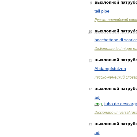
выхлопной
патруб
9
tail
pipe
Русско
-
английский
сло
выхлопной
патруб
10
bocchettone
di
scaric
Dictionnaire
technique
ru
выхлопной
патруб
11
Abdampfstutzen
Русско
-
немецкий
слова
выхлопной
патруб
12
adj
eng
.
tubo
de
descarg
Diccionario
universal
rus
выхлопной
патруб
13
adj