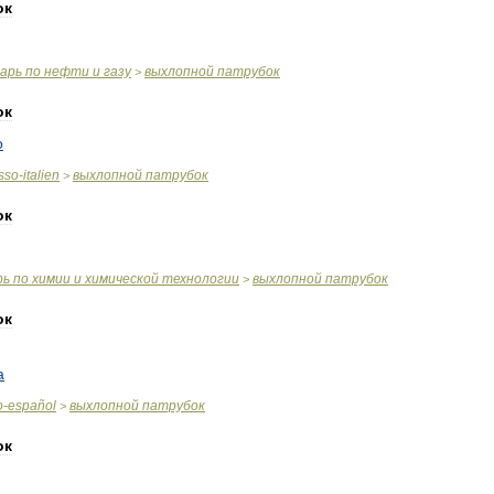
ок
варь
по
нефти
и
газу
выхлопной
патрубок
>
ок
o
sso
-
italien
выхлопной
патрубок
>
ок
рь
по
химии
и
химической
технологии
выхлопной
патрубок
>
ок
a
o
-
español
выхлопной
патрубок
>
ок