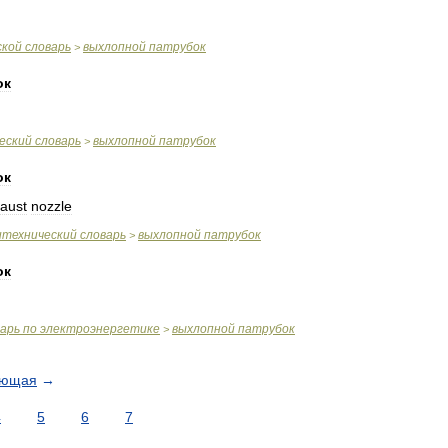
ской
словарь
выхлопной
патрубок
>
ок
еский
словарь
выхлопной
патрубок
>
ок
aust
nozzle
итехнический
словарь
выхлопной
патрубок
>
ок
варь
по
электроэнергетике
выхлопной
патрубок
>
ующая
→
4
5
6
7