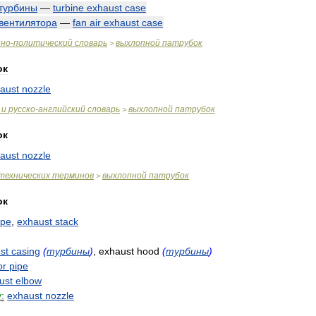
турбины
—
turbine
exhaust
case
вентилятора
—
fan
air
exhaust
case
нно
-
политический
словарь
выхлопной
патрубок
>
ок
aust
nozzle
и
русско
-
английский
словарь
выхлопной
патрубок
>
ок
aust
nozzle
технических
терминов
выхлопной
патрубок
>
ок
ipe
,
exhaust
stack
st
casing
(
турбины
)
,
exhaust
hood
(
турбины
)
or
pipe
ust
elbow
:
exhaust
nozzle