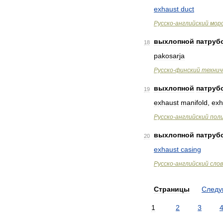
exhaust
duct
Русско
-
английский
мор
выхлопной
патруб
18
pakosarja
Русско
-
финский
технич
выхлопной
патруб
19
exhaust
manifold
,
exh
Русско
-
английский
пол
выхлопной
патруб
20
exhaust
casing
Русско
-
английский
сло
Страницы
След
1
2
3