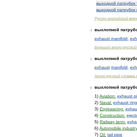
выходной
патрубок
выходной
патрубок
Русско
-
английский
вое
выхлопной
патруб
4
exhaust
manifold
,
exh
Большой
англо
-
русский
выхлопной
патруб
5
exhaust
manifold
,
exh
Англо
-
русский
словарь
выхлопной
патруб
6
1
)
Aviation:
exhaust
p
2
)
Naval:
exhaust
ring
3
)
Engineering:
exhau
4
)
Construction:
eject
5
)
Railway
term:
exha
6
)
Automobile
industry
7
)
Oil:
tail
pipe