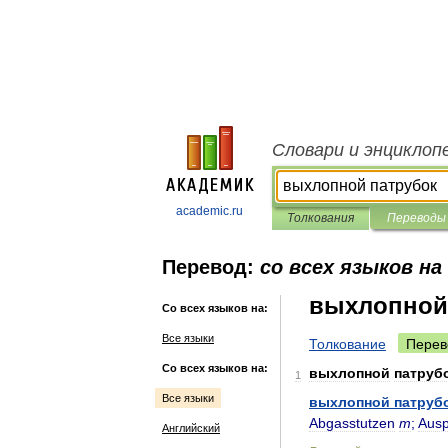
Словари и энциклоп
academic.ru
Толкования
Переводы
Перевод:
со всех языков на
выхлопной
Со всех языков на:
Все языки
Толкование
Перев
Со всех языков на:
выхлопной
патруб
1
Все языки
выхлопной
патруб
Abgasstutzen
m
;
Ausp
Английский