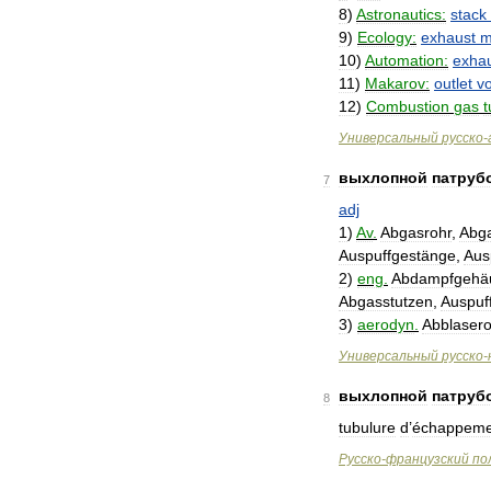
8
)
Astronautics:
stack
9
)
Ecology:
exhaust
m
10
)
Automation:
exha
11
)
Makarov:
outlet
vo
12
)
Combustion
gas
t
Универсальный
русско
-
выхлопной
патруб
7
adj
1
)
Av
.
Abgasrohr
,
Abg
Auspuffgestänge
,
Aus
2
)
eng
.
Abdampfgehä
Abgasstutzen
,
Auspuf
3
)
aerodyn
.
Abblasero
Универсальный
русско
-
выхлопной
патруб
8
tubulure
d
’
échappeme
Русско
-
французский
по