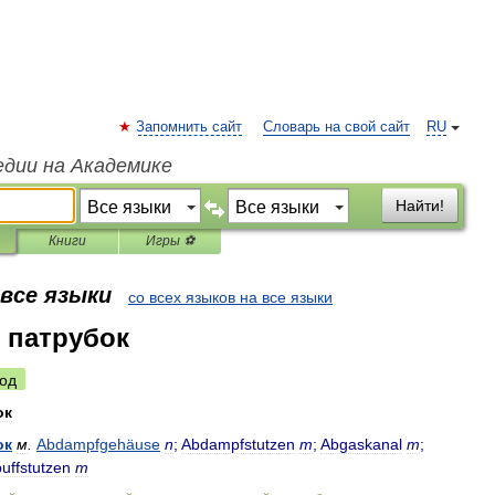
Запомнить сайт
Словарь на свой сайт
RU
едии на Академике
Найти!
Книги
Игры ⚽
 все языки
со всех языков на все языки
 патрубок
од
ок
ок
м
.
Abdampfgehäuse
n
;
Abdampfstutzen
m
;
Abgaskanal
m
;
uffstutzen
m