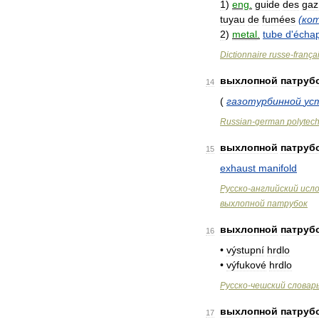
1
)
eng
.
guide
des
gaz
tuyau
de
fumées
(
ко
2
)
metal
.
tube
d
'
écha
Dictionnaire
russe
-
frança
выхлопной
патруб
14
(
газотурбинной
ус
Russian
-
german
polytec
выхлопной
патруб
15
exhaust
manifold
Русско
-
английский
исл
выхлопной
патрубок
выхлопной
патруб
16
•
výstupní
hrdlo
•
výfukové
hrdlo
Русско
-
чешский
словар
выхлопной
патруб
17