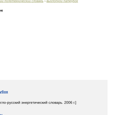
ий
полетехнический
словарь
выхлопной
патрубок
>
ок
убок
нгло
-
русский
энергетический
словарь
.
2006
г
.]
ом