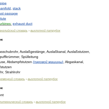
pipe
anifold
,
stack
ust
passage
lute
urbines:
exhaust
duct
английский
словарь
выхлопной
патрубок
>
ок
asschubrohr
,
Auslaßgestänge
,
Auslaßkanal
,
Auslaßstutzen
,
puffkrümmer
,
Spülleitung
use
,
Abdampfstutzen
(
паровой
машины
)
,
Abgaskanal
,
fstutzen
hr
,
Strahlrohr
немецкий
словарь
выхлопной
патрубок
>
ок
nt
литехнический
словарь
выхлопной
патрубок
>