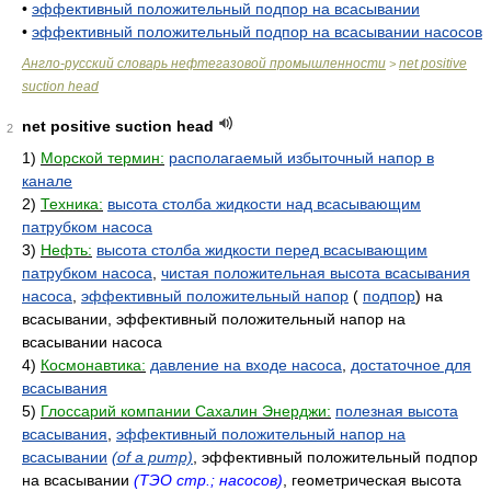
•
эффективный положительный подпор на всасывании
•
эффективный положительный подпор на всасывании насосов
Англо-русский словарь нефтегазовой промышленности
net positive
>
suction head
net positive suction head
2
1)
Морской термин:
располагаемый избыточный напор в
канале
2)
Техника:
высота столба жидкости над всасывающим
патрубком насоса
3)
Нефть:
высота столба жидкости перед всасывающим
патрубком насоса
,
чистая положительная высота всасывания
насоса
,
эффективный положительный напор
(
подпор
) на
всасывании, эффективный положительный напор на
всасывании насоса
4)
Космонавтика:
давление на входе насоса
,
достаточное для
всасывания
5)
Глоссарий компании Сахалин Энерджи:
полезная высота
всасывания
,
эффективный положительный напор на
всасывании
(of a pump)
, эффективный положительный подпор
на всасывании
(ТЭО стр.; насосов)
, геометрическая высота