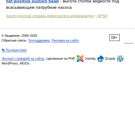
net positive suction head
- высота столба жидкости под
всасывающим патрубком насоса
Англо-русский словарь технических аббревиатур
NPSH
>
© Академик, 2000-2026
18+
Обратная связь:
Техподдержка
,
Реклама на сайте
👣 Путешествия
Экспорт словарей на сайты
, сделанные на PHP,
Joomla,
Drupal,
WordPress, MODx.