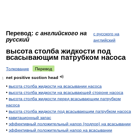
Перевод:
с английского на
с русского на
русский
английский
высота столба жидкости под
всасывающим патрубком насоса
Толкование
Перевод
net positive suction head
1
•
высота столба жидкости на всасывании насоса
•
высота столба жидкости на всасывающей стороне насоса
•
высота столба жидкости перед всасывающим патрубком
насоса
•
высота столба жидкости под всасывающим патрубком насоса
•
кавитационный запас
•
эффективный положительный напор (подпор) на всасывании
•
эффективный положительный напор на всасывании