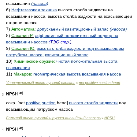
всасывания
(насоса)
6)
Нефтегазовая техника
высота столба жидкости на
всасывании насоса, высота столба жидкости на всасывающей
стороне насоса
7)
Автоматика:
допускаемый кавитационный запас
(насоса)
8)
Сахалин Р:
эффективный положительный подпор на
всасывании насосов
(ТЭО стр.)
9)
Сахалин Ю:
высота столба жидкости под всасывающим
патрубком насоса
,
кавитационный запас
10)
Химическое оружие:
чистая положительная высота
всасывания
11)
Макаров:
геометрическая высота всасывания насоса
Универсальный англо-русский словарь
net positive suction head
>
NPSH
3
сокр. [net
positive
suction
head]
высота столба жидкости
под
всасывающим патрубком насоса
Большой англо-русский и русско-английский словарь
NPSH
>
NPSH
4