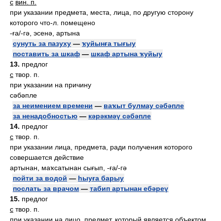
с
вин. п.
при указании предмета, места, лица, по другую сторону
которого что-л. помещено
-ға/-гә, эсенә, артына
сунуть за пазуху
—
ҡуйынға тығыу
поставить за шкаф
—
шкаф артына ҡуйыу
13.
предлог
с
твор. п.
при указании на причину
сәбәпле
за неимением времени
—
ваҡыт булмау сәбәпле
за ненадобностью
—
кәрәкмәү сәбәпле
14.
предлог
с
твор. п.
при указании лица, предмета, ради получения которого
совершается действие
артынан, маҡсатынан сығып, -ға/-гә
пойти за водой
—
һыуға барыу
послать за врачом
—
табип артынан ебәреү
15.
предлог
с
твор. п.
при указании на лицо, предмет, который является объектом