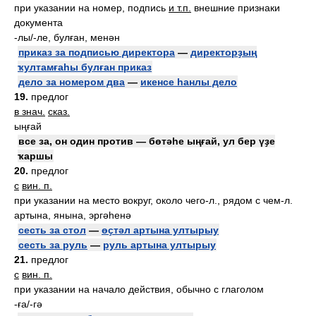
при указании на номер, подпись
и т.п.
внешние признаки
документа
-лы/-ле, булған, менән
приказ за подписью директора
—
директорҙың
ҡултамғаһы булған приказ
дело за номером два
—
икенсе һанлы дело
19.
предлог
в знач.
сказ.
ыңғай
все за, он один против — бөтәһе ыңғай, ул бер үҙе
ҡаршы
20.
предлог
с
вин. п.
при указании на место вокруг, около чего-л., рядом с чем-л.
артына, янына, эргәһенә
сесть за стол
—
өҫтәл артына ултырыу
сесть за руль
—
руль артына ултырыу
21.
предлог
с
вин. п.
при указании на начало действия, обычно с глаголом
-ға/-гә