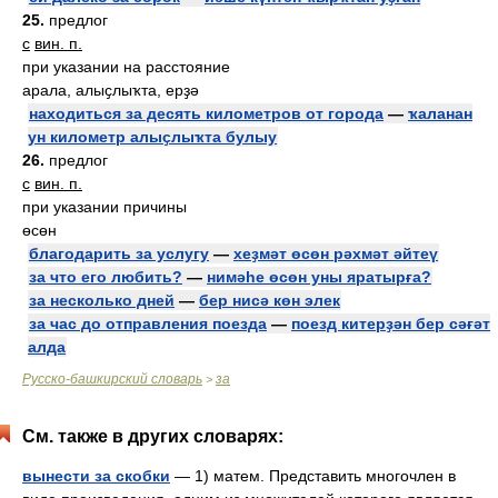
25.
предлог
с
вин. п.
при указании на расстояние
арала, алыҫлыҡта, ерҙә
находиться за десять километров от города
—
ҡаланан
ун километр алыҫлыҡта булыу
26.
предлог
с
вин. п.
при указании причины
өсөн
благодарить за услугу
—
хеҙмәт өсөн рәхмәт әйтеү
за что его любить?
—
нимәһе өсөн уны яратырға?
за несколько дней
—
бер нисә көн элек
за час до отправления поезда
—
поезд китерҙән бер сәғәт
алда
Русско-башкирский словарь
за
>
См. также в других словарях:
вынести за скобки
— 1) матем. Представить многочлен в