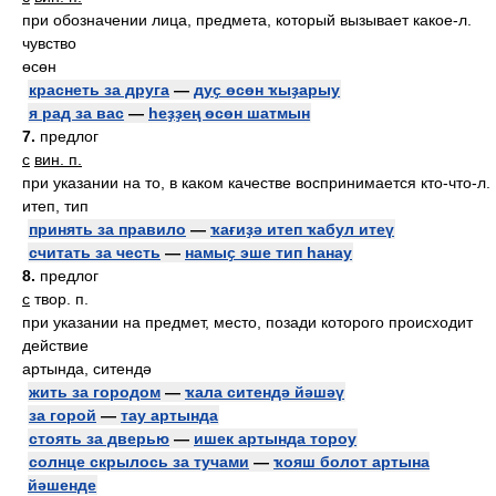
при обозначении лица, предмета, который вызывает какое-л.
чувство
өсөн
краснеть за друга
—
дуҫ өсөн ҡыҙарыу
я рад за вас
—
һеҙҙең өсөн шатмын
7.
предлог
с
вин. п.
при указании на то, в каком качестве воспринимается кто-что-л.
итеп, тип
принять за правило
—
ҡағиҙә итеп ҡабул итеү
считать за честь
—
намыҫ эше тип һанау
8.
предлог
с
твор. п.
при указании на предмет, место, позади которого происходит
действие
артында, ситендә
жить за городом
—
ҡала ситендә йәшәү
за горой
—
тау артында
стоять за дверью
—
ишек артында тороу
солнце скрылось за тучами
—
ҡояш болот артына
йәшенде