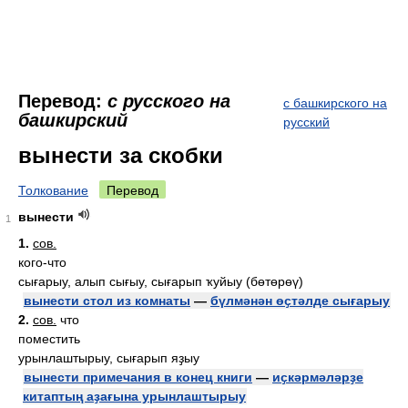
Перевод:
с русского на
с башкирского на
башкирский
русский
вынести за скобки
Толкование
Перевод
вынести
1
1.
сов.
кого-что
сығарыу, алып сығыу, сығарып ҡуйыу (бөтөрөү)
вынести стол из комнаты
—
бүлмәнән өҫтәлде сығарыу
2.
сов.
что
поместить
урынлаштырыу, сығарып яҙыу
вынести примечания в конец книги
—
иҫкәрмәләрҙе
китаптың аҙағына урынлаштырыу