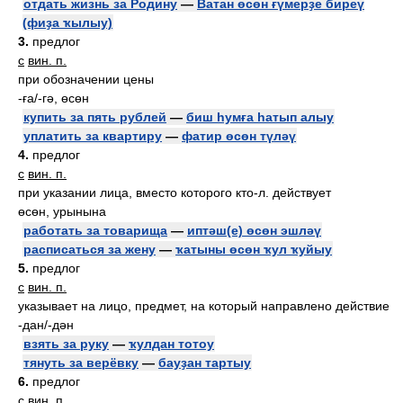
отдать жизнь за Родину
—
Ватан өсөн ғүмерҙе биреү
(фиҙа ҡылыу)
3.
предлог
с
вин. п.
при обозначении цены
-ға/-гә, өсөн
купить за пять рублей
—
биш һумға һатып алыу
уплатить за квартиру
—
фатир өсөн түләү
4.
предлог
с
вин. п.
при указании лица, вместо которого кто-л. действует
өсөн, урынына
работать за товарища
—
иптәш(е) өсөн эшләү
расписаться за жену
—
ҡатыны өсөн ҡул ҡуйыу
5.
предлог
с
вин. п.
указывает на лицо, предмет, на который направлено действие
-дан/-дән
взять за руку
—
ҡулдан тотоу
тянуть за верёвку
—
бауҙан тартыу
6.
предлог
с
вин. п.