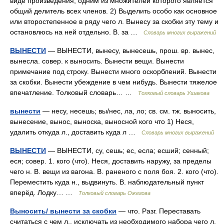
виде произведения, одним из множителей которого является
общий делитель всех членов. 2) Выделить особо как основное
или второстепенное в ряду чего л. Вынесу за скобки эту тему и
остановлюсь на ней отдельно. В. за …
Словарь многих выражений
ВЫНЕСТИ
— ВЫНЕСТИ, вынесу, вынесешь, прош. вр. вынес,
вынесла. совер. к выносить. Вынести вещи. Вынести
примечание под строку. Вынести много оскорблений. Вынести
за скобки. Вынести убеждение в чем нибудь. Вынести тяжелое
впечатление. Толковый словарь… …
Толковый словарь Ушакова
вынести
— несу, несешь; вы/нес, ла, ло; св. см. тж. выносить,
вынесение, вынос, выноска, выносной кого что 1) Неся,
удалить откуда л., доставить куда л …
Словарь многих выражений
ВЫНЕСТИ
— ВЫНЕСТИ, су, сешь; ес, есла; есший; сенный;
еся; совер. 1. кого (что). Неся, доставить наружу, за пределы
чего н. В. вещи из вагона. В. раненого с поля боя. 2. кого (что).
Переместить куда н., выдвинуть. В. наблюдательный пункт
вперёд. Лодку… …
Толковый словарь Ожегова
Выносить/ вынести за скобки
— что. Разг. Переставать
считаться с чем л., исключать из необходимого набора чего л.