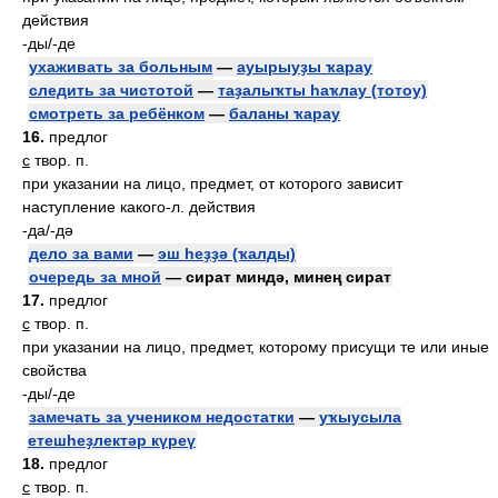
действия
-ды/-де
ухаживать за больным
—
ауырыуҙы ҡарау
следить за чистотой
—
таҙалыҡты һаҡлау (тотоу)
смотреть за ребёнком
—
баланы ҡарау
16.
предлог
с
твор. п.
при указании на лицо, предмет, от которого зависит
наступление какого-л. действия
-да/-дә
дело за вами
—
эш һеҙҙә (ҡалды)
очередь за мной
— сират миндә, минең сират
17.
предлог
с
твор. п.
при указании на лицо, предмет, которому присущи те или иные
свойства
-ды/-де
замечать за учеником недостатки
—
уҡыусыла
етешһеҙлектәр күреү
18.
предлог
с
твор. п.