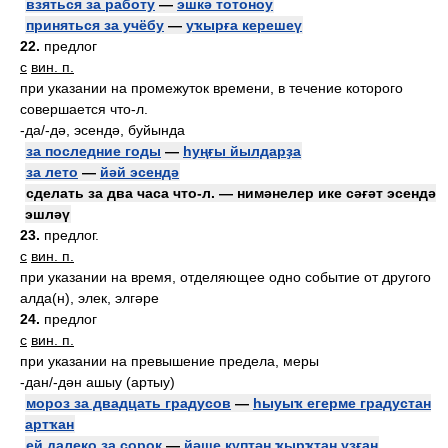
взяться за работу
—
эшкә тотоноу
приняться за учёбу
—
уҡырға керешеү
22.
предлог
с
вин. п.
при указании на промежуток времени, в течение которого
совершается что-л.
-да/-дә, эсендә, буйында
за последние годы
—
һуңғы йылдарҙа
за лето
—
йәй эсендә
сделать за два часа что-л. — нимәнелер ике сәғәт эсендә
эшләү
23.
предлог.
с
вин. п.
при указании на время, отделяющее одно событие от другого
алда(н), элек, элгәре
24.
предлог
с
вин. п.
при указании на превышение предела, меры
-дан/-дән ашыу (артыу)
мороз за двадцать градусов
—
һыуыҡ егерме градустан
артҡан
ей далеко за сорок
—
йәше күптән ҡырҡтан уҙған