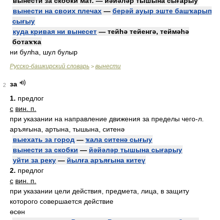
вынести за скобки мат. — йәйәләр тышына сығарыу
вынести на своих плечах
—
берәй ауыр эште башҡарып
сығыу
куда кривая ни вынесет
— тейһә тейенгә, теймәһә
ботаҡҡа
ни булһа, шул булыр
Русско-башкирский словарь
вынести
>
за
2
1.
предлог
с
вин. п.
при указании на направление движения за пределы чего-л.
аръяғына, артына, тышына, ситенә
выехать за город
—
ҡала ситенә сығыу
вынести за скобки
—
йәйәләр тышына сығарыу
уйти за реку
—
йылға аръяғына китеү
2.
предлог
с
вин. п.
при указании цели действия, предмета, лица, в защиту
которого совершается действие
өсөн