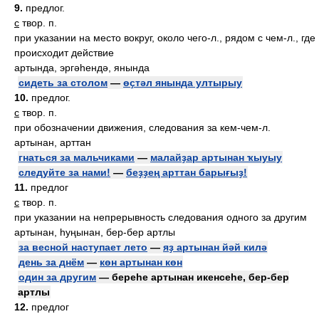
9.
предлог.
с
твор. п.
при указании на место вокруг, около чего-л., рядом с чем-л., где
происходит действие
артында, эргәһендә, янында
сидеть за столом
—
өҫтәл янында ултырыу
10.
предлог.
с
твор. п.
при обозначении движения, следования за кем-чем-л.
артынан, арттан
гнаться за мальчиками
—
малайҙар артынан ҡыуыу
следуйте за нами!
—
беҙҙең арттан барығыҙ!
11.
предлог
с
твор. п.
при указании на непрерывность следования одного за другим
артынан, һуңынан, бер-бер артлы
за весной наступает лето
—
яҙ артынан йәй килә
день за днём
—
көн артынан көн
один за другим
— береһе артынан икенсеһе, бер-бер
артлы
12.
предлог