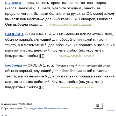
вы́нести
— несу, несешь; прош. вынес, ла, ло; сов., перех.
(несов. выносить). 1. Неся, удалить откуда л., унести за
пределы чего л. Вынести больного на руках. □ [Обломов] велел
вынести вон несколько дрянных картин. И. Гончаров, Обломов.
Они выбрали лодку… …
Малый академический словарь
СКОБКА 1
— СКОБКА 1, и, ж. Письменный или печатный знак,
обычно парный, служащий для обособления какой н. части
текста, а в математике Ч для обозначения порядка выполнения
математических действий. Круглые скобки (полукруглые).
Квадратные скобки ([ ]).… …
Толковый словарь Ожегова
скобочка
— СКОБКА 1, и, ж. Письменный или печатный знак,
обычно парный, служащий для обособления какой н. части
текста, а в математике Ч для обозначения порядка выполнения
математических действий. Круглые скобки (полукруглые).
Квадратные скобки ([ ]).… …
Толковый словарь Ожегова
© Академик, 2000-2026
18+
Обратная связь:
Техподдержка
,
Реклама на сайте