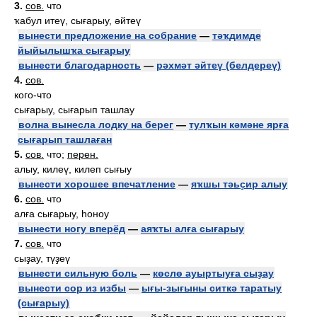
3.
сов.
что
ҡабул итеү, сығарыу, әйтеү
вынести предложение на собрание
—
тәҡдимде
йыйылышҡа сығарыу
вынести благодарность
—
рәхмәт әйтеү (белдереү)
4.
сов.
кого-что
сығарыу, сығарып ташлау
волна вынесла лодку на берег
—
тулҡын кәмәне ярға
сығарып ташлаған
5.
сов.
что;
перен.
алыу, килеү, килеп сығыу
вынести хорошее впечатление
—
яҡшы тәьҫир алыу
6.
сов.
что
алға сығарыу, һоноу
вынести ногу вперёд
—
аяҡты алға сығарыу
7.
сов.
что
сыҙау, түҙеү
вынести сильную боль
—
көслө ауыртыуға сыҙау
вынести сор из избы
—
ығы-зығыны ситкә таратыу
(сығарыу)