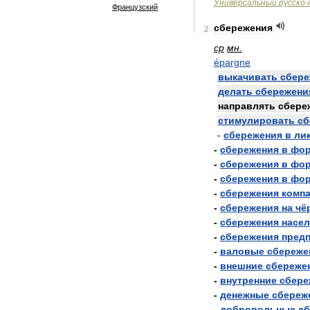
Универсальный
русско
-
Французский
сбережения
2
ср
мн
.
épargne
выкачивать
сбере
делать
сбережени
направлять
сбере
стимулировать
сб
-
сбережения
в
ли
-
сбережения
в
фо
-
сбережения
в
фо
-
сбережения
в
фо
-
сбережения
комп
-
сбережения
на
чё
-
сбережения
насе
-
сбережения
пред
-
валовые
сбереже
-
внешние
сбереже
-
внутренние
сбере
-
денежные
сбереж
-
добровольные
сб