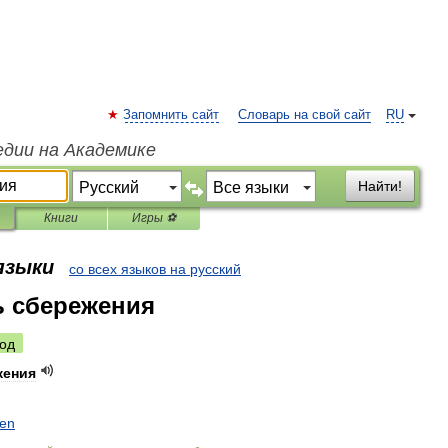
Запомнить сайт
Словарь на свой сайт
RU
едии на Академике
Найти!
Книги
Игры ⚽
 языки
со всех языков на русский
ь сбережения
од
жения
en