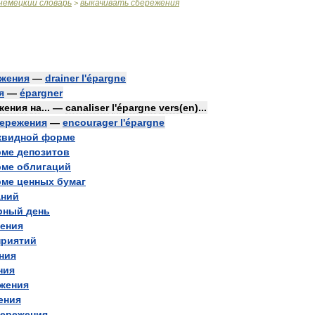
немецкий
словарь
выкачивать
сбережения
>
жения
—
drainer
l
'
épargne
я
—
épargner
жения
на
... —
canaliser
l
'
épargne
vers
(
en
)...
ережения
—
encourager
l
'
épargne
квидной
форме
рме
депозитов
рме
облигаций
рме
ценных
бумаг
аний
рный
день
ления
приятий
ния
ния
жения
ения
ережения