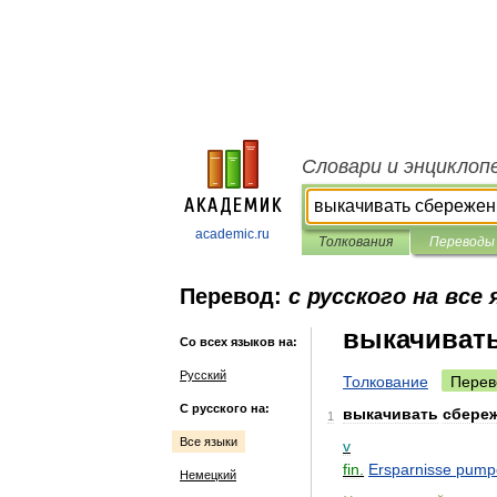
Словари и энциклоп
academic.ru
Толкования
Переводы
Перевод:
с русского на все
выкачиват
Со всех языков на:
Русский
Толкование
Перев
С русского на:
выкачивать
сбере
1
Все языки
v
fin
.
Ersparnisse
pump
Немецкий