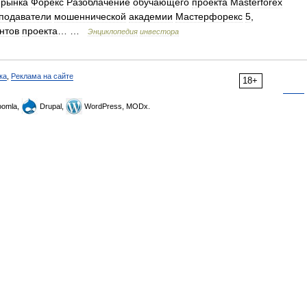
рынка
Форекс
Разоблачение
обучающего
проекта
Masterforex
подаватели
мошеннической
академии
Мастерфорекс
5
,
нтов
проекта
… …
Энциклопедия
инвестора
ка
,
Реклама на сайте
18+
omla,
Drupal,
WordPress, MODx.