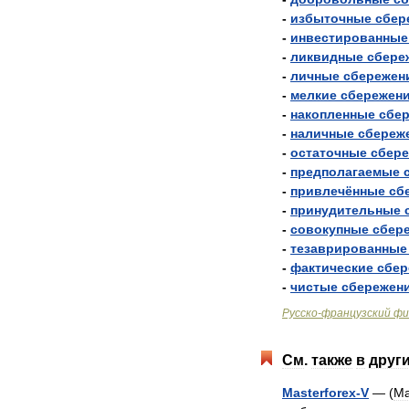
-
избыточные
сбер
-
инвестированные
-
ликвидные
сбере
-
личные
сбережен
-
мелкие
сбережен
-
накопленные
сбе
-
наличные
сбереж
-
остаточные
сбер
-
предполагаемые
-
привлечённые
сб
-
принудительные
-
совокупные
сбер
-
тезаврированные
-
фактические
сбер
-
чистые
сбережен
Русско
-
французский
фи
См
.
также
в
друг
Masterforex
-
V
— (
Ма