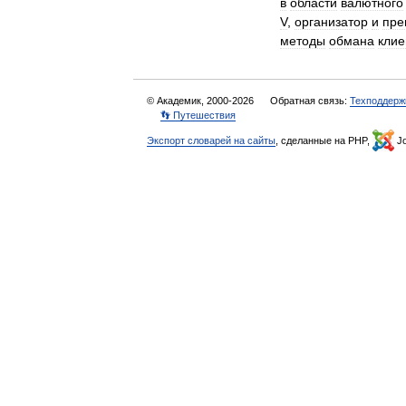
в
области
валютного
V
,
организатор
и
пре
методы
обмана
клие
© Академик, 2000-2026
Обратная связь:
Техподдерж
👣 Путешествия
Экспорт словарей на сайты
, сделанные на PHP,
Jo