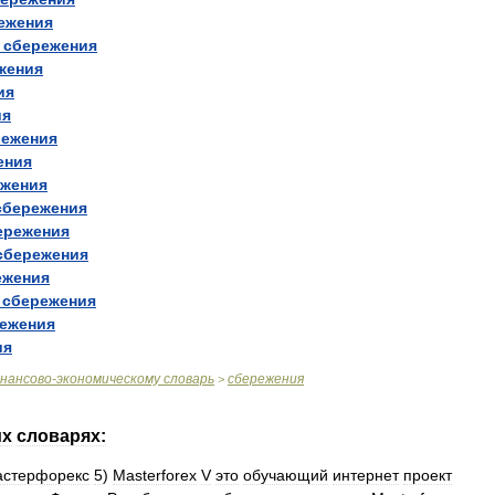
ежения
сбережения
жения
ия
ия
режения
ения
ежения
сбережения
ережения
сбережения
ежения
сбережения
ежения
ия
нансово
-
экономическому
словарь
сбережения
>
их
словарях:
стерфорекс
5
)
Masterforex
V
это
обучающий
интернет
проект