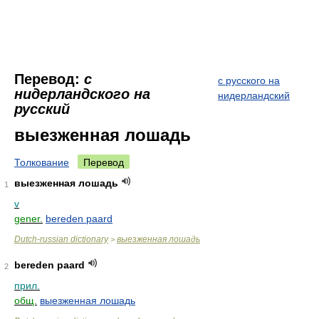
Перевод:
с
с русского на
нидерландского на
нидерландский
русский
выезженная лошадь
Толкование
Перевод
выезженная лошадь
1
v
gener.
bereden paard
Dutch-russian dictionary
выезженная лошадь
>
bereden paard
2
прил.
общ.
выезженная лошадь