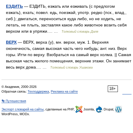
ЕЗДИТЬ
— ЕЗДИТЬ, езжать или езживать (с предлогом
езжать), ехать; повел. едь, поезжай, употр. редко (пск., влад.,
сиб.); двигаться, переноситься куда либо, но не ходить, не
летать, не плыть, заставляя какое либо животное возить себя
верхом или в упряжи.… …
Толковый словарь Даля
ВЕРХ
— ВЕРХ, верха (у), мн. верхи, муж. 1. Верхняя
оконечность, самая высокая часть чего нибудь; ант. низ. Верх
горы. Итти по верху. Взобраться на самый верх холма. || Самая
высокая часть жилого помещения, верхние этажи. Он занимает
весь верх дома.… …
Толковый словарь Ушакова
© Академик, 2000-2026
18+
Обратная связь:
Техподдержка
,
Реклама на сайте
👣 Путешествия
Экспорт словарей на сайты
, сделанные на PHP,
Joomla,
Drupal,
WordPress, MODx.