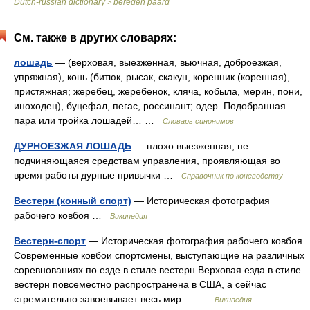
Dutch-russian dictionary
bereden paard
>
См. также в других словарях:
лошадь
— (верховая, выезженная, вьючная, доброезжая,
упряжная), конь (битюк, рысак, скакун, коренник (коренная),
пристяжная; жеребец, жеребенок, кляча, кобыла, мерин, пони,
иноходец), буцефал, пегас, россинант; одер. Подобранная
пара или тройка лошадей… …
Словарь синонимов
ДУРНОЕЗЖАЯ ЛОШАДЬ
— плохо выезженная, не
подчиняющаяся средствам управления, проявляющая во
время работы дурные привычки …
Справочник по коневодству
Вестерн (конный спорт)
— Историческая фотография
рабочего ковбоя …
Википедия
Вестерн-спорт
— Историческая фотография рабочего ковбоя
Современные ковбои спортсмены, выступающие на различных
соревнованиях по езде в стиле вестерн Верховая езда в стиле
вестерн повсеместно распространена в США, а сейчас
стремительно завоевывает весь мир.… …
Википедия